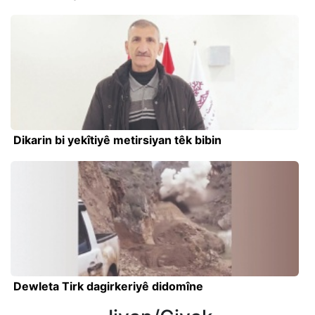
Dikarin bi yekîtiyê metirsiyan têk bibin
Dewleta Tirk dagirkeriyê didomîne