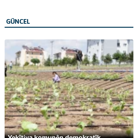
GÜNCEL
Yekîtiya komunên demokratîk