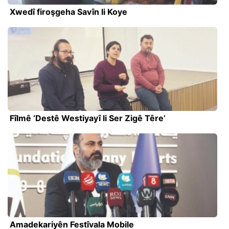
Xwedî firoşgeha Savîn li Koye
Fîlmê ‘Destê Westiyayî li Ser Zigê Têre’
Amadekariyên Festîvala Mobile