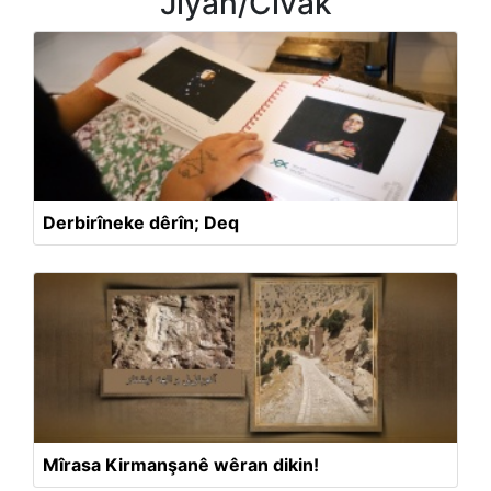
Jiyan/Civak
Derbirîneke dêrîn; Deq
Mîrasa Kirmanşanê wêran dikin!