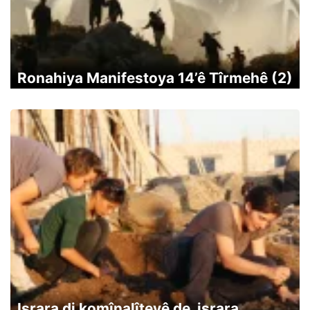
Ronahiya Manifestoya 14’ê Tîrmehê (2)
Israra di komînalîteyê de, israra