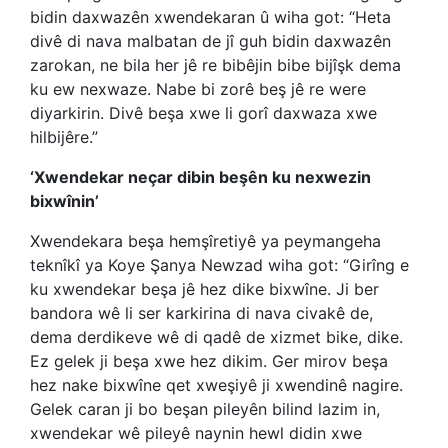
bidin daxwazên xwendekaran û wiha got: “Heta
divê di nava malbatan de jî guh bidin daxwazên
zarokan, ne bila her jê re bibêjin bibe bijîşk dema
ku ew nexwaze. Nabe bi zorê beş jê re were
diyarkirin. Divê beşa xwe li gorî daxwaza xwe
hilbijêre.”
‘Xwendekar neçar dibin beşên ku nexwezin
bixwînin’
Xwendekara beşa hemşîretiyê ya peymangeha
teknîkî ya Koye Şanya Newzad wiha got: “Girîng e
ku xwendekar beşa jê hez dike bixwîne. Ji ber
bandora wê li ser karkirina di nava civakê de,
dema derdikeve wê di qadê de xizmet bike, dike.
Ez gelek ji beşa xwe hez dikim. Ger mirov beşa
hez nake bixwîne qet xweşiyê ji xwendinê nagire.
Gelek caran ji bo beşan pileyên bilind lazim in,
xwendekar wê pileyê naynin hewl didin xwe