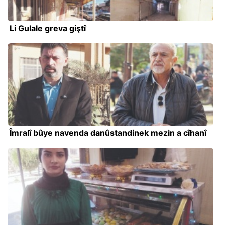
Li Gulale greva giştî
Îmralî bûye navenda danûstandinek mezin a cîhanî