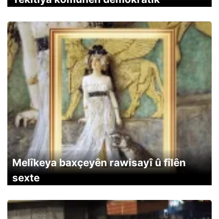
Melîkeya baxçeyên rawisayî û fîlên
sexte