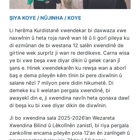
ŞIYA KOYE / NÛJINHA
/ KOYE
Li herêma Kurdistanê xwendekar bi daxwaza xwe
naxwînin û heta roja navê wan tê û li gorî pileya ku
di ezmûnan de bi westana 12 salên xwendinê de
girtine wek surprîz ji wan re derdikeve. Carna wisa
ye bi xwe beşa xwe diyar dikin û gelek caran jî
şans e. Hinek xwendekarên ku rewşa wan a aborî
baş e dema pileyên kêm tînin bi pere dixwînin û
salane nêzî 7 milyon pere didin hikumetê. Di
demeke ku li welatan pergala xwendinê, bi
awayekî din e, ji xwendina navîn heta qonaxa dawî
di beşa ku bi xwe diyar dikin de dixwînin.
Ji bo xwendina sala 2025-2026’an Wezareta
Xwendina Bilind û Lêkolînên zanistî, bi riya pergala
zankolîne encama pileyên pola 12’an ên zanîngeh û