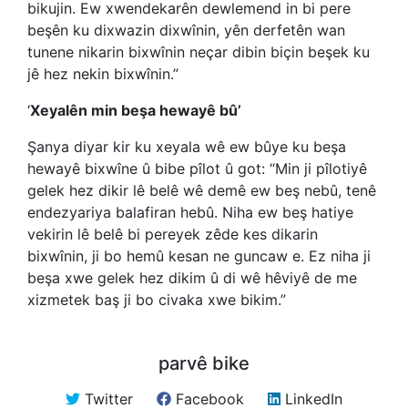
bikujin. Ew xwendekarên dewlemend in bi pere
beşên ku dixwazin dixwînin, yên derfetên wan
tunene nikarin bixwînin neçar dibin biçin beşek ku
jê hez nekin bixwînin.”
‘
Xeyalên min beşa hewayê bû’
Şanya diyar kir ku xeyala wê ew bûye ku beşa
hewayê bixwîne û bibe pîlot û got: “Min ji pîlotiyê
gelek hez dikir lê belê wê demê ew beş nebû, tenê
endezyariya balafiran hebû. Niha ew beş hatiye
vekirin lê belê bi pereyek zêde kes dikarin
bixwînin, ji bo hemû kesan ne guncaw e. Ez niha ji
beşa xwe gelek hez dikim û di wê hêviyê de me
xizmetek baş ji bo civaka xwe bikim.”
parvê bike
Twitter
Facebook
LinkedIn