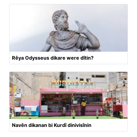
Rêya Odysseus dikare were dîtin?
Navên dikanan bi Kurdî dinivisînin