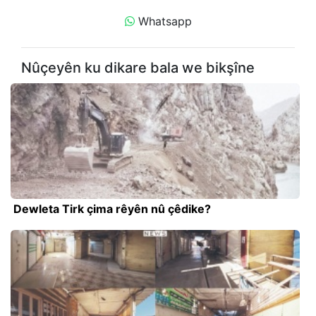
Whatsapp
Nûçeyên ku dikare bala we bikşîne
Dewleta Tirk çima rêyên nû çêdike?