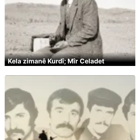
Kela zimanê Kurdî; Mîr Celadet