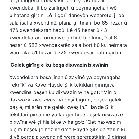
peymangehan belav kir. Zêdeyî 50 hezar
xwendekar ji bo zanîngeh û peymangehan wê
bihatana girtin. Lê li gorî daneyên wezaretê, ji bo
sala îsal a xwendinê, plana girtina ji bo 65 hezar û
476 xwendekaran hebû. Lê 45 hezar û 43
xwendekaran forma wergirtinê tije kirin, îsal 6
hezar û 682 xwendekarên sala borî bû ku hejmara
wan dike 51 hezar û 725 xwendekar hatin girtin.
‘Gelek girîng e ku beşa dixwazin bixwînin’
Xwendekara beşa jinan û zayînê ya peymageha
Teknîkî ya Koye Hayde Şilk têkildarî girîngiya
xwendina beşên ku dixwazin wiha got: “Min bi
daxwaza xwe xwest vî beşî bigrim, beşek gelek
baş e, mijarên me gelek xweş in.” Hayde Şilk
têkildarî pirsa me ya ku ger biçe beşek nexwaze
bixwîne wê çi hîs bike wiha got: “Qet naxwazim
biçim beşek jê hez nekim.” Hayde Şilk da zanîn ku
divê pergala xwendinê were sererastkirin û girîngî