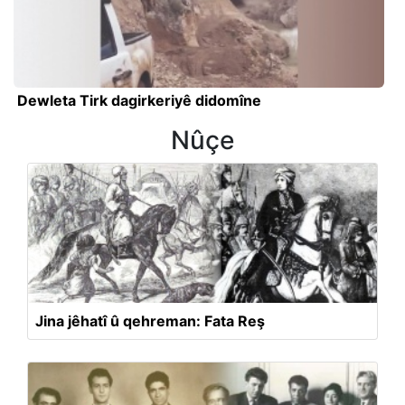
Dewleta Tirk dagirkeriyê didomîne
Nûçe
Jina jêhatî û qehreman: Fata Reş