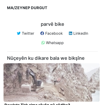
MA/ZEYNEP DURGUT
parvê bike
Twitter
Facebook
LinkedIn
Whatsapp
Nûçeyên ku dikare bala we bikşîne
Dewleta Tirk çima rêyên nû çêdike?