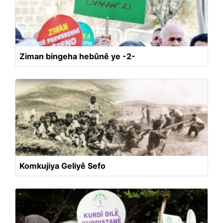
Ziman bingeha hebûnê ye -2-
Komkujiya Geliyê Sefo