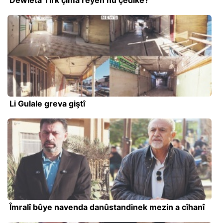
Li Gulale greva giştî
Îmralî bûye navenda danûstandinek mezin a cîhanî