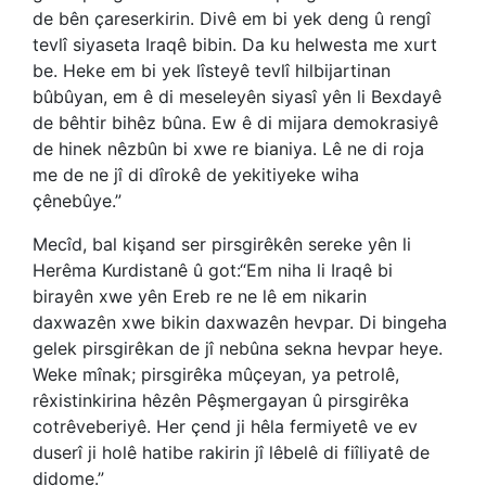
de bên çareserkirin. Divê em bi yek deng û rengî
tevlî siyaseta Iraqê bibin. Da ku helwesta me xurt
be. Heke em bi yek lîsteyê tevlî hilbijartinan
bûbûyan, em ê di meseleyên siyasî yên li Bexdayê
de bêhtir bihêz bûna. Ew ê di mijara demokrasiyê
de hinek nêzbûn bi xwe re bianiya. Lê ne di roja
me de ne jî di dîrokê de yekitiyeke wiha
çênebûye.”
Mecîd, bal kişand ser pirsgirêkên sereke yên li
Herêma Kurdistanê û got:“Em niha li Iraqê bi
birayên xwe yên Ereb re ne lê em nikarin
daxwazên xwe bikin daxwazên hevpar. Di bingeha
gelek pirsgirêkan de jî nebûna sekna hevpar heye.
Weke mînak; pirsgirêka mûçeyan, ya petrolê,
rêxistinkirina hêzên Pêşmergayan û pirsgirêka
cotrêveberiyê. Her çend ji hêla fermiyetê ve ev
duserî ji holê hatibe rakirin jî lêbelê di fiîliyatê de
didome.”