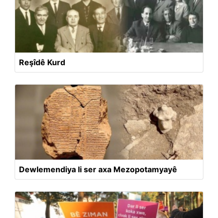
Reşîdê Kurd
Dewlemendiya li ser axa Mezopotamyayê