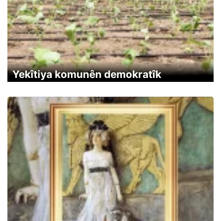
Yekîtiya komunên demokratîk