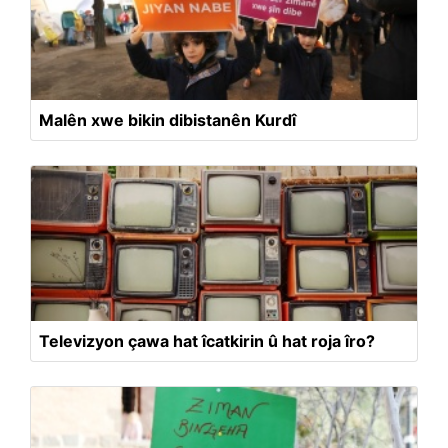
Malên xwe bikin dibistanên Kurdî
Televizyon çawa hat îcatkirin û hat roja îro?