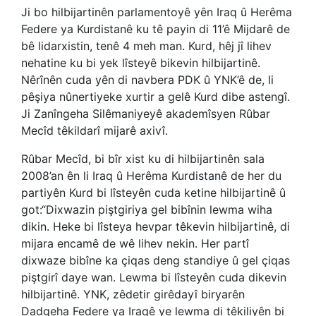
Ji bo hilbijartinên parlamentoyê yên Iraq û Herêma
Federe ya Kurdistanê ku tê payin di 11’ê Mijdarê de
bê lidarxistin, tenê 4 meh man. Kurd, hêj jî lihev
nehatine ku bi yek lîsteyê bikevin hilbijartinê.
Nêrînên cuda yên di navbera PDK û YNK’ê de, li
pêşiya nûnertiyeke xurtir a gelê Kurd dibe astengî.
Ji Zanîngeha Silêmaniyeyê akademîsyen Rûbar
Mecîd têkildarî mijarê axivî.
Rûbar Mecîd, bi bîr xist ku di hilbijartinên sala
2008’an ên li Iraq û Herêma Kurdistanê de her du
partiyên Kurd bi lîsteyên cuda ketine hilbijartinê û
got:“Dixwazin piştgiriya gel bibînin lewma wiha
dikin. Heke bi lîsteya hevpar têkevin hilbijartinê, di
mijara encamê de wê lihev nekin. Her partî
dixwaze bibîne ka çiqas deng standiye û gel çiqas
piştgirî daye wan. Lewma bi lîsteyên cuda dikevin
hilbijartinê. YNK, zêdetir girêdayî biryarên
Dadgeha Federe ya Iraqê ye lewma di têkiliyên bi