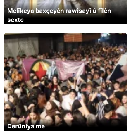
Melîkeya baxçeyên rawisayî û fîlên
sexte
Derûniya me