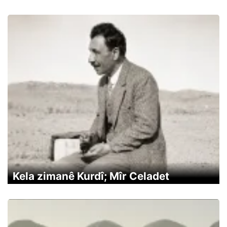
Kela zimanê Kurdî; Mîr Celadet