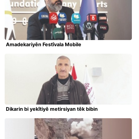
Amadekariyên Festîvala Mobile
Dikarin bi yekîtiyê metirsiyan têk bibin