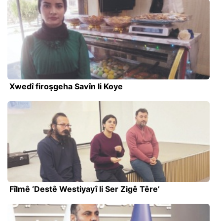
Xwedî firoşgeha Savîn li Koye
Fîlmê ‘Destê Westiyayî li Ser Zigê Têre’