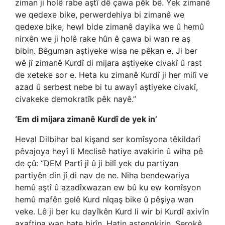
ziman ji holê rabe aştî dê çawa pêk bê. Yek zimanê
we qedexe bike, perwerdehiya bi zimanê we
qedexe bike, hewl bide zimanê dayika we û hemû
nirxên we ji holê rake hûn ê çawa bi wan re aş
bibin. Bêguman aştiyeke wisa ne pêkan e. Ji ber
wê jî zimanê Kurdî di mijara aştiyeke civakî û rast
de xeteke sor e. Heta ku zimanê Kurdî ji her milî ve
azad û serbest nebe bi tu awayî aştiyeke civakî,
civakeke demokratîk pêk nayê.”
‘Em di mijara zimanê Kurdî de yek in’
Heval Dilbihar bal kişand ser komîsyona têkildarî
pêvajoya heyî li Meclisê hatiye avakirin û wiha pê
de çû: “DEM Partî jî û ji bilî yek du partiyan
partiyên din jî di nav de ne. Niha bendewariya
hemû aştî û azadîxwazan ew bû ku ew komîsyon
hemû mafên gelê Kurd nîqaş bike û pêşiya wan
veke. Lê ji ber ku dayîkên Kurd li wir bi Kurdî axivîn
axaftina wan hate birîn. Hatin astengkirin. Serokê