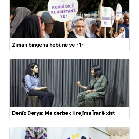
Ziman bingeha hebûnê ye -1-
Denîz Derya: Me derbek li rejîma Îranê xist