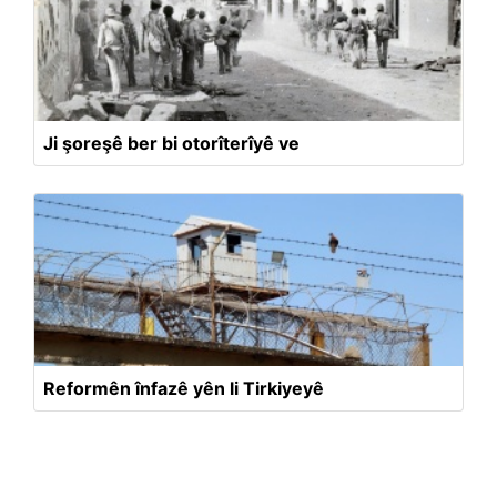
Ji şoreşê ber bi otorîterîyê ve
Reformên înfazê yên li Tirkiyeyê