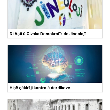
Di Aştî û Civaka Demokratîk de Jineolojî
Hişê çêkirî ji kontrolê derdikeve