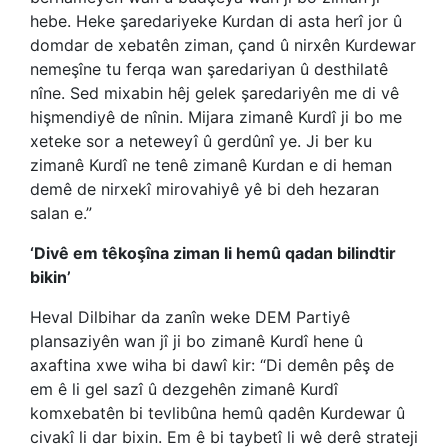
hebe. Heke şaredariyeke Kurdan di asta herî jor û
domdar de xebatên ziman, çand û nirxên Kurdewar
nemeşîne tu ferqa wan şaredariyan û desthilatê
nîne. Sed mixabin hêj gelek şaredariyên me di vê
hişmendiyê de nînin. Mijara zimanê Kurdî ji bo me
xeteke sor a neteweyî û gerdûnî ye. Ji ber ku
zimanê Kurdî ne tenê zimanê Kurdan e di heman
demê de nirxekî mirovahiyê yê bi deh hezaran
salan e.”
‘Divê em têkoşîna ziman li hemû qadan bilindtir
bikin’
Heval Dilbihar da zanîn weke DEM Partiyê
plansaziyên wan jî ji bo zimanê Kurdî hene û
axaftina xwe wiha bi dawî kir: “Di demên pêş de
em ê li gel sazî û dezgehên zimanê Kurdî
komxebatên bi tevlibûna hemû qadên Kurdewar û
civakî li dar bixin. Em ê bi taybetî li wê derê strateji