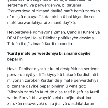
serdema nû ya perwerdehiyê, bi dirûşma
“Perwerdeya bi zimanê dayikê mafê hemû zarokan
e” meş û daxuyanî li dar xistin û bal kişandin ser
mafê perwerdehiya bi zimanê dayîkê.
Hevberdevkê Komîsyona Ziman, Çand û Hunerê ya
DEM Partiyê Heval Dilbihar polîtîkayên dewleta
Tirk ên li dijî zimanê Kurdî nirxandin.
‘Kurd ji mafê perwerdehiya bi zimanê dayîkê
bêpar in’
Heval Dilbihar diyar kir ku bi destpêkirina serdema
perwerdehiyê ya li Tirkiyeyê û bakurê Kurdistanê bi
milyonan zarokên Kurdan dê ji mafê perwerdehiya
bi zimanê dayîkê bêpar bimînin û wiha got:
“Mixabin zarokên Kurd dê dîsa rastî bişaftina Kurdî
werin. Em vê bi awayekî zelal dibêjin bişaftina
zarokên neteweyekî din a ji aliyê desthilatdaran