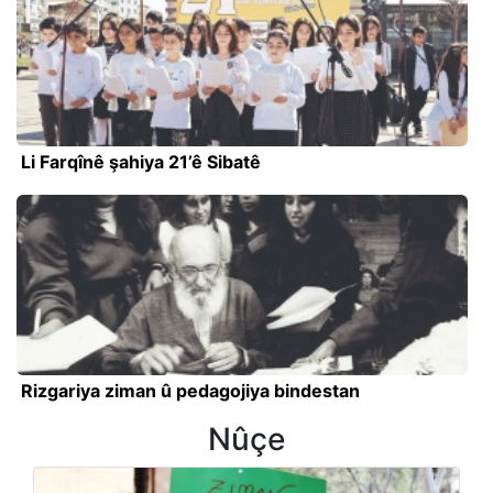
Li Farqînê şahiya 21’ê Sibatê
Rizgariya ziman û pedagojiya bindestan
Nûçe