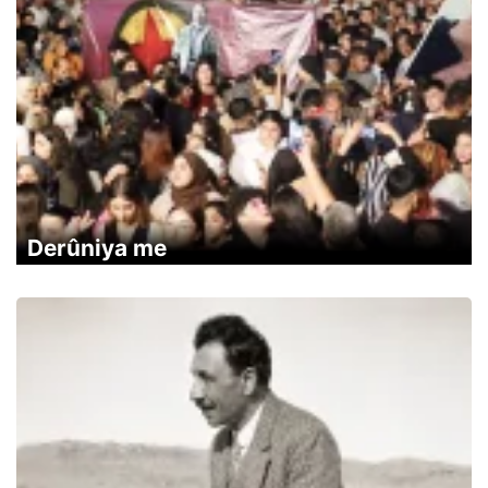
Derûniya me