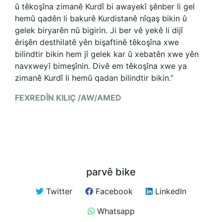
û têkoşîna zimanê Kurdî bi awayekî şênber li gel
hemû qadên li bakurê Kurdistanê nîqaş bikin û
gelek biryarên nû bigirin. Ji ber vê yekê li dijî
êrişên desthilatê yên bişaftinê têkoşîna xwe
bilindtir bikin hem jî gelek kar û xebatên xwe yên
navxweyî bimeşînin. Divê em têkoşîna xwe ya
zimanê Kurdî li hemû qadan bilindtir bikin.”
FEXREDÎN KILIÇ /
AW/AMED
parvê bike
Twitter
Facebook
LinkedIn
Whatsapp