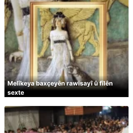
Melîkeya baxçeyên rawisayî û fîlên
sexte