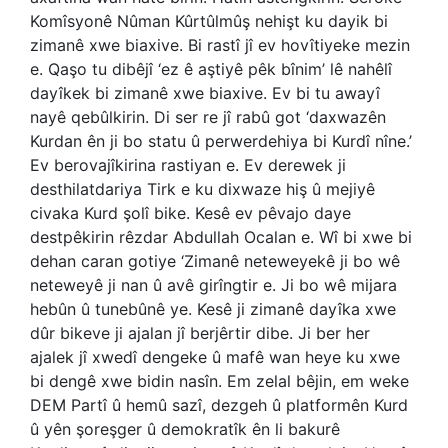
Komîsyonê Nûman Kûrtûlmûş nehişt ku dayik bi
zimanê xwe biaxive. Bi rastî jî ev hovîtiyeke mezin
e. Qaşo tu dibêjî ‘ez ê aştiyê pêk bînim’ lê nahêlî
dayîkek bi zimanê xwe biaxive. Ev bi tu awayî
nayê qebûlkirin. Di ser re jî rabû got ‘daxwazên
Kurdan ên ji bo statu û perwerdehiya bi Kurdî nîne.’
Ev berovajîkirina rastiyan e. Ev derewek ji
desthilatdariya Tirk e ku dixwaze hiş û mejiyê
civaka Kurd şolî bike. Kesê ev pêvajo daye
destpêkirin rêzdar Abdullah Ocalan e. Wî bi xwe bi
dehan caran gotiye ‘Zimanê neteweyekê ji bo wê
neteweyê ji nan û avê girîngtir e. Ji bo wê mijara
hebûn û tunebûnê ye. Kesê ji zimanê dayîka xwe
dûr bikeve ji ajalan jî berjêrtir dibe. Ji ber her
ajalek jî xwedî dengeke û mafê wan heye ku xwe
bi dengê xwe bidin nasîn. Em zelal bêjin, em weke
DEM Partî û hemû sazî, dezgeh û platformên Kurd
û yên şoreşger û demokratîk ên li bakurê