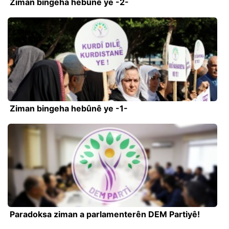
Ziman bingeha hebûnê ye -2-
Ziman bingeha hebûnê ye -1-
Paradoksa ziman a parlamenterên DEM Partiyê!