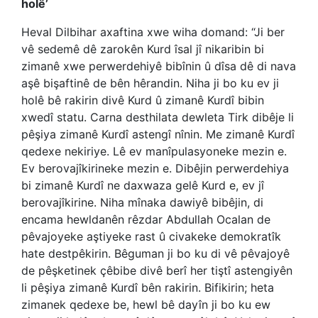
holê’
Heval Dilbihar axaftina xwe wiha domand: “Ji ber
vê sedemê dê zarokên Kurd îsal jî nikaribin bi
zimanê xwe perwerdehiyê bibînin û dîsa dê di nava
aşê bişaftinê de bên hêrandin. Niha ji bo ku ev ji
holê bê rakirin divê Kurd û zimanê Kurdî bibin
xwedî statu. Carna desthilata dewleta Tirk dibêje li
pêşiya zimanê Kurdî astengî nînin. Me zimanê Kurdî
qedexe nekiriye. Lê ev manîpulasyoneke mezin e.
Ev berovajîkirineke mezin e. Dibêjin perwerdehiya
bi zimanê Kurdî ne daxwaza gelê Kurd e, ev jî
berovajîkirine. Niha mînaka dawiyê bibêjin, di
encama hewldanên rêzdar Abdullah Ocalan de
pêvajoyeke aştiyeke rast û civakeke demokratîk
hate destpêkirin. Bêguman ji bo ku di vê pêvajoyê
de pêşketinek çêbibe divê berî her tiştî astengiyên
li pêşiya zimanê Kurdî bên rakirin. Bifikirin; heta
zimanek qedexe be, hewl bê dayîn ji bo ku ew