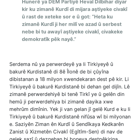
Hunerê ya DEM Partiyê Heval Dilbihar diyar
kir ku zimanê Kurdî di mijara aştiyeke civakî
û rast de xeteke sor e û got: “Heta ku
zimanê Kurdî ji her milî ve azad û serbest
nebe bi tu awayî aştiyeke civakî, civakeke
demokratîk pêk nayê.”
Serdema nû ya perwerdeyê ya li Tirkiyeyê û
bakurê Kurdistanê di 8ê Îlonê de bi çûyîna
dibistanan a 18 milyon xwendekaran dest pê kir. Li
Tirkiyeyê û bakurê Kurdistanê bi dehan gel dijîn. Lê
zimanê perwerdehiyê bi tenê Tirkî ye û gelên din
hemû ji perwerdehiya bi zimanê dayika xwe
mehrûm dimînin. Yek ji van gelan jî gelê Kurd e ku li
Tirkiyeyê û bakurê Kurdistanê nifûsa wî bi milyonan
e. Saziyên Ziman ên Kurdî û Sendîkaya Kedkarên
Zanist û Xizmetên Civakî (Egîtîm-Sen) di nav de
gelek sazî û dezgehan bi boneya destpêkirina