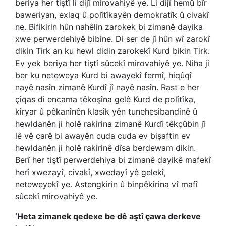
beriya her tiştî li dijî mirovahiyê ye. Li dijî hemû bîr
baweriyan, exlaq û polîtîkayên demokratîk û civakî
ne. Bifikirin hûn nahêlin zarokek bi zimanê dayika
xwe perwerdehiyê bibine. Di ser de jî hûn wî zarokî
dikin Tirk an ku hewl didin zarokekî Kurd bikin Tirk.
Ev yek beriya her tiştî sûcekî mirovahiyê ye. Niha ji
ber ku neteweya Kurd bi awayekî fermî, hiqûqî
nayê nasîn zimanê Kurdî jî nayê nasîn. Rast e her
çiqas di encama têkoşîna gelê Kurd de polîtîka,
kiryar û pêkanînên klasîk yên tunehesibandinê û
hewldanên ji holê rakirina zimanê Kurdî têkçûbin jî
lê vê carê bi awayên cuda cuda ev bişaftin ev
hewldanên ji holê rakirinê dîsa berdewam dikin.
Berî her tiştî perwerdehiya bi zimanê dayikê mafekî
herî xwezayî, civakî, xwedayî yê gelekî,
neteweyekî ye. Astengkirin û binpêkirina vî mafî
sûcekî mirovahiyê ye.
‘Heta zimanek qedexe be dê aştî çawa derkeve