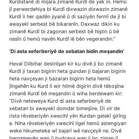
Kurdistanê di mijara zimanê Kurdî de yek in. Hemû
jî perwerdehiya bi Kurdî dixwazin dixwazin zimanê
Kurdî li her qadên jiyanê û di saziyên fermî de jî bi
awayekî serbest bê bikaranîn. Daxwaz dikin ku
zimanê Kurdî bi zagonan serbest bê hiştin û bê
nasîn û hemû navên Kurdî lê bên vegerandin.”
‘Di asta seferberiyê de xebatan bidin meşandin’
Heval Dilbihar destnîşan kir ku divê ji bo zimanê
Kurdî ji taxan bigirin heta gundan ji bajaran bigirin
heta navçeyan ji bazaran bigirin heta hemû
jîngehên ku Kurd li wir hilmê digirin divê têkoşîna
zimanê Kurdî bê meşandin û wiha berdewam kir:
“Divê neteweya Kurd di asta seferberiyê de
xebatan bi awayekî domdar bimeşîne. Di vir de
rista rêveberiyên xwecihî yên Kurdan gelekî girîng
e. Niha rêveberiyên xwecihî ligel hemû astengiyan
weke hikumeteke wî bajarî wê navçeyê ne. Divê
bernameyên wan û budçeya wan ji bo ziman jî