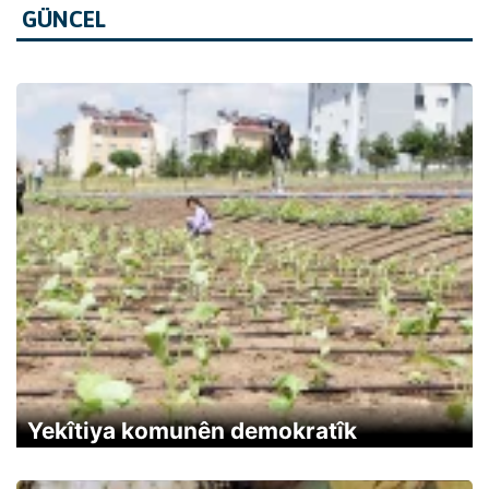
GÜNCEL
Yekîtiya komunên demokratîk