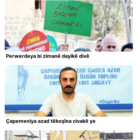
Perwerdeya bi zimanê dayikê divê
Çapemeniya azad têkoşîna civakê ye