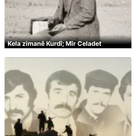
Kela zimanê Kurdî; Mîr Celadet