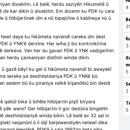
Hi
ziyan dixebitin. Lê belê, herdu saziyên Hikumetê û
4 
 de kar dikin û dixebitin. Em dizanin ku PDK tu cara
 û hilbijartinek din a nû bipejirîne û kabîneya nû û
Bê
3
ê hewl daye ku hikûmeta navendî careke din dest
Ku
DK û YNK‘ê derxîne. Her wiha ji bo kontrolkirina
3
rê derkeve. Van her du gavan PDK û YNK vedigerînin
an herdu çavkaniyan distînin winda dikin.
X
m
ft û gazê bêyî ku gel û hikûmeta navendî bi awayekî
5
ma sereke ya desthilatdariya PDK û YNKê bû.
wan sedem bû ku piraniya xelkê kişandibû bin destê
Se
2
qebûl bike û bihêle hilbijartin piştî biryara
Te
pêk were? Ger hilbijartin li gor destûra bingehîn
5
desthilatdariyê winda bikin. Lê belê ev 32 sal in
tekî neqanûnî û li dijî berjewendiyên netewî dike.
erand Hewlêrê. PDK’ê ji sala 1997
’
an heta niha