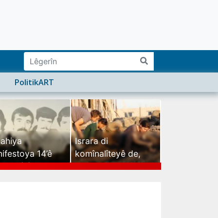
PolitikART
ahiya
Israra di
ifestoya 14’ê
komînalîteyê de,
mehê (2)
israra mirovatiyê ye