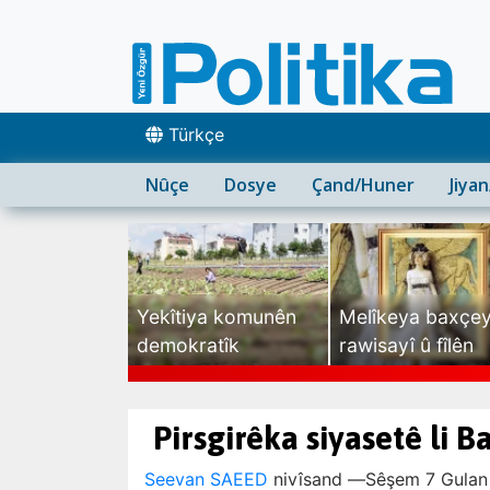
Türkçe
Nûçe
Dosye
Çand/Huner
Jiya
Yekîtiya komunên
Melîkeya baxçe
demokratîk
rawisayî û fîlên
sexte
Pirsgirêka siyasetê li 
Seevan SAEED
nivîsand —
Sêşem 7 Gulan