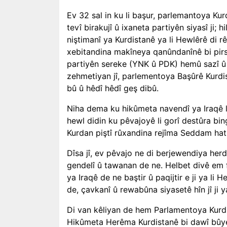
Ev 32 sal in ku li başur, parlemantoya Ku
tevî birakujî û ixaneta partiyên siyasî ji
niştimanî ya Kurdistanê ya li Hewlêrê di rê
xebitandina makîneya qanûndanînê bi pirs
partiyên sereke (YNK û PDK) hemû sazî û
zehmetiyan jî, parlementoya Başûrê Kurd
bû û hêdî hêdî geş dibû.
Niha dema ku hikûmeta navendî ya Iraqê li 
hewl didin ku pêvajoyê li gorî destûra bin
Kurdan piştî rûxandina rejîma Seddam hatib
Dîsa jî, ev pêvajo ne di berjewendiya her
gendelî û tawanan de ne. Helbet divê em 
ya Iraqê de ne baştir û paqijtir e ji ya li
de, çavkanî û rewabûna siyasetê hîn jî ji y
Di van kêliyan de hem Parlamentoya Kurdi
Hikûmeta Herêma Kurdistanê bi dawî bûye.