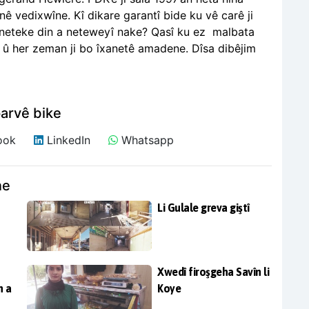
anê vedixwîne. Kî dikare garantî bide ku vê carê ji
aneteke din a neteweyî nake? Qasî ku ez
malbata
m û her zeman ji bo îxanetê amadene. Dîsa dibêjim
arvê bike
ook
LinkedIn
Whatsapp
ne
Li Gulale greva giştî
Xwedî firoşgeha Savîn li
n a
Koye