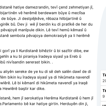
rdistanê hatiye damezrandin, tevî çend zehmetiyan jî,
; hilbijartinên vê herêmê berdewam bûye û meclîsa
 de bûye. Ji destpêjkêve, rêbaza hilbijartinê û
girêk bû. Dev ji
wê jî berdin ku di pratîkê de her du
 pêvajoyê manîpule dikin. Lê tevî hemû kêmasî û
istanê sembola pêvajoya demokrasiyê ya li herêmê
gorî ya li Kurdistanê bihêztir û bi sazîtir dibe, ew
gehîn a ku bi piraniya îradeya siyasî ya Ereb û
û nivîsandin sererast bikin. .
du aliyên sereke de ye ku di sê deh salên dawî de di
T
fêm bikin ku îradeya siyasî ya di hikûmeta navendî
2
 Hewlêrê. Lê bi kêmanî di hikûmeta navendî ya Iraqê
a Hewlêrê baştir kar dike.
Tê
9
stanê, hem jî serokatiya Herêma Kurdistanê û hem jî
Parlamento bê kar hatiye girtin. Herduyên din ji,