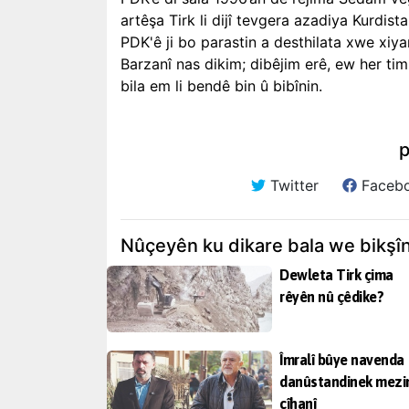
artêşa Tirk li dijî tevgera azadiya Kurdist
PDK'ê ji bo parastin a desthilata xwe xiy
Barzanî nas dikim; dibêjim erê, ew her ti
bila em li bendê bin û bibînin.
p
Twitter
Faceb
Nûçeyên ku dikare bala we bikşî
Dewleta Tirk çima
rêyên nû çêdike?
Îmralî bûye navenda
danûstandinek mezi
cîhanî