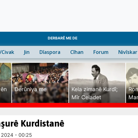
DERBARÊ ME DE
n/Civak
Jin
Dîaspora
Cîhan
Forum
Nivîskar
yên
Derûniya me
Kela zimanê Kurdî;
Ron
Mîr Celadet
Man
Tîr
Başurê Kurdistanê
 2024 - 00:25