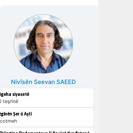
Nivîsên Seevan SAEED
êgeha siyasetê
0 teşrînê
gînên Şer û Aştî
 cotmeh