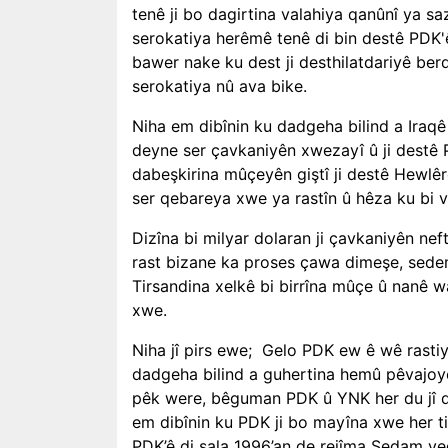
tenê ji bo dagirtina valahiya qanûnî ya sa
serokatiya herêmê tenê di bin destê PDK'ê
bawer nake ku dest ji desthilatdariyê berde
serokatiya nû ava bike.
Niha em dibînin ku dadgeha bilind a Iraq
deyne ser çavkaniyên xwezayî û ji destê P
dabeşkirina mûçeyên giştî ji destê Hewlê
ser qebareya xwe ya rastîn û hêza ku bi v
Dizîna bi milyar dolaran ji çavkaniyên ne
rast bizane ka proses çawa dimeşe, sede
Tirsandina xelkê bi birrîna mûçe û nanê 
xwe.
Niha jî pirs ewe;
Gelo PDK ew ê wê rastiyê 
dadgeha bilind a guhertina hemû pêvajoyê 
pêk were, bêguman PDK û YNK her du jî dê 
em dibînin ku PDK ji bo mayîna xwe her tiş
PDK’ê di sala 1996
’
an de rejîma Sedam veg