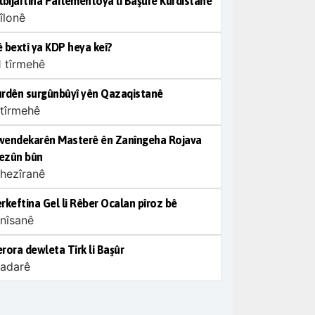
lbijartina Parlementoya li Başûrê Kurdistanê
îlonê
 bextî ya KDP heya keî?
1 tîrmehê
rdên surgûnbûyî yên Qazaqistanê
 tîrmehê
wendekarên Masterê ên Zanîngeha Rojava
ezûn bûn
 hezîranê
rkeftina Gel li Rêber Ocalan pîroz bê
 nîsanê
rora dewleta Tirk li Başûr
 adarê