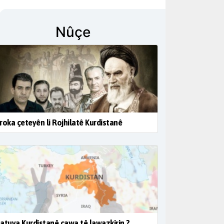
Nûçe
roka çeteyên li Rojhilatê Kurdistanê
atuya Kurdistanê çawa tê lawazkirin ?