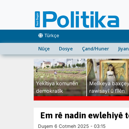
Türkçe
Nûçe
Dosye
Çand/Huner
Jiya
Yekîtiya komunên
Melîkeya baxçe
demokratîk
rawisayî û fîlên
sexte
Em rê nadin ewlehiyê t
Duşem 6 Cotmeh 2025 - 03:15