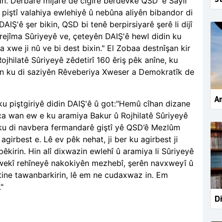
rin. Derbarê mijarê de cîgirê berdevkê QSD`ê Sayil
u piştî valahiya ewlehiyê û nebûna aliyên bibandor di
IŞ'ê şer bikin, QSD bi tenê berpirsiyarê şerê li dijî
 rejîma Sûriyeyê ve, çeteyên DAIŞ'ê hewl didin ku
 xwe ji nû ve bi dest bixin." El Zobaa destnîşan kir
ojhilatê Sûriyeyê zêdetirî 160 êriş pêk anîne, ku
sên ku di saziyên Rêveberiya Xweser a Demokratîk de
Am
u piştgiriyê didin DAIŞ'ê û got:"Hemû cîhan dizane
anca wan ew e ku aramiya Bakur û Rojhilatê Sûriyeyê
 ku di navbera fermandarê giştî yê QSD’ê Mezlûm
agirbest e. Lê ev pêk nehat, ji ber ku agirbest ji
kirin. Hin alî dixwazin ewlehî û aramiya li Sûriyeyê
êt wekî rehîneyê nakokiyên mezhebî, şerên navxweyî û
ine tawanbarkirin, lê em ne cudaxwaz in. Em
"
Di