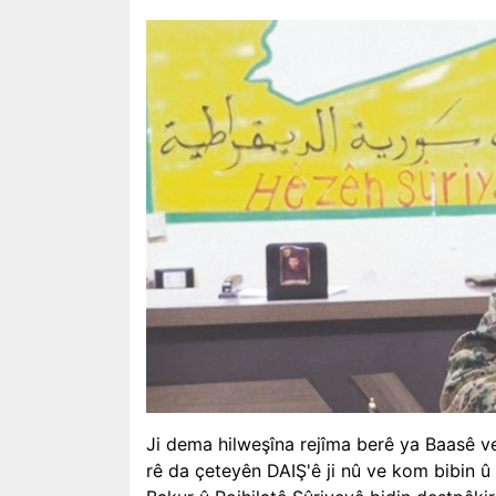
Ji dema hilweşîna rejîma berê ya Baasê ve
rê da çeteyên DAIŞ'ê ji nû ve kom bibin û t