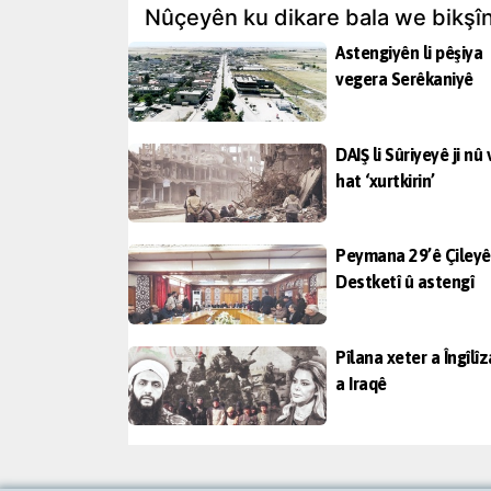
Nûçeyên ku dikare bala we bikşî
Astengiyên li pêşiya
vegera Serêkaniyê
DAIŞ li Sûriyeyê ji nû 
hat ‘xurtkirin’
Peymana 29’ê Çileyê
Destketî û astengî
Pîlana xeter a Îngîlî
a Iraqê