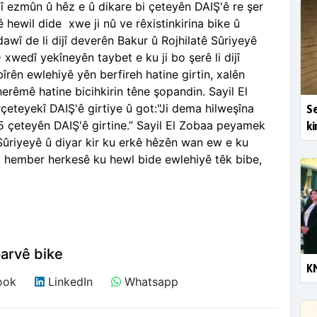
î ezmûn û hêz e û dikare bi çeteyên DAIŞ'ê re şer
ê hewil dide xwe ji nû ve rêxistinkirina bike û
wî de li dijî deverên Bakur û Rojhilatê Sûriyeyê
xwedî yekîneyên taybet e ku ji bo şerê li dijî
rên ewlehiyê yên berfireh hatine girtin, xalên
herêmê hatine bicihkirin têne şopandin. Sayil El
eteyekî DAIŞ'ê girtiye û got:"Ji dema hilweşîna
Se
95 çeteyên DAIŞ'ê girtine.” Sayil El Zobaa peyamek
ki
ûriyeyê û diyar kir ku erkê hêzên wan ew e ku
i hember herkesê ku hewl bide ewlehiyê têk bibe,
arvê bike
KN
ook
LinkedIn
Whatsapp