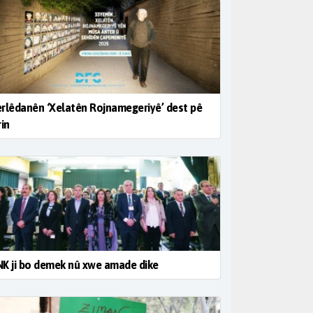
rlêdanên ‘Xelatên Rojnamegeriyê’ dest pê
rin
K ji bo demek nû xwe amade dike