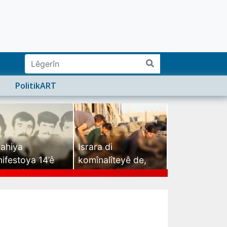
PolitikART
ahiya
Israra di
ifestoya 14’ê
komînalîteyê de,
mehê (2)
israra mirovatiyê ye