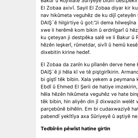
Bakur û Rojhilatê Sûriyeyê bidin destpêki
El Zobaa axivî. Sayil El Zobaa diyar kir k
nav hikûmeta veguhêz de ku dijî çeteyên DA
DAIŞ`ê hilgirtiye û got:"Ji dema hilweşîna
xwe li herêmê kom bikin û erdnîgarî û hêza
ku çeteyan ji destpêka salê ve li Bakur û R
hêzên leşkerî, rûmetdar, sivîl û hemû ke
dixebitin kirine hedef.
El Zobaa da zanîn ku pîlanên derve hene k
DAIŞ`ê ji hêla kî ve tê piştgirîkirin. Arm
bi giştî têk bibin. Xala yekem a peymana
Ebdî û Ehmed El Şerii de hatiye imzekirin, 
hêla hêzên hikûmeta veguhêz ve hate binpê
têk bibin, hin aliyên din jî dixwazin wel
parçebûnê bihêlin. Em bi cudaxwaziyê hat
pabendî yekîtîya axa Sûriyeyê û aştiyê ne.
Tedbîrên pêwîst hatine girtin