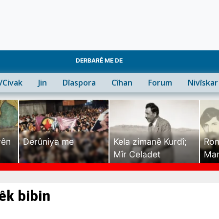
DERBARÊ ME DE
n/Civak
Jin
Dîaspora
Cîhan
Forum
Nivîskar
yên
Derûniya me
Kela zimanê Kurdî;
Ron
Mîr Celadet
Man
Tîr
êk bibin