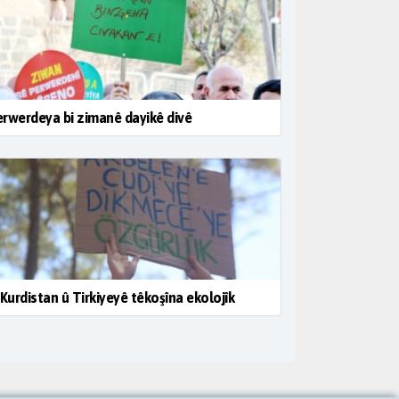
rwerdeya bi zimanê dayikê divê
 Kurdistan û Tirkiyeyê têkoşîna ekolojîk