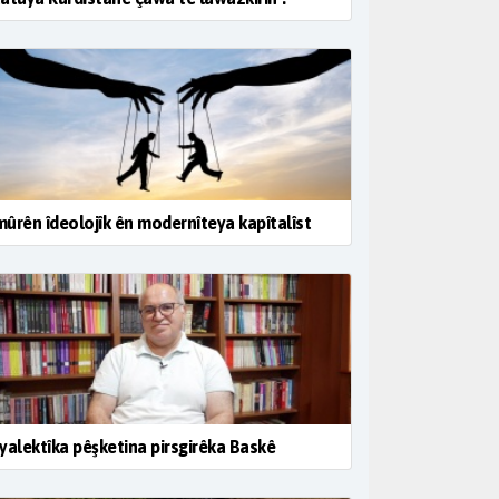
ûrên îdeolojîk ên modernîteya kapîtalîst
yalektîka pêşketina pirsgirêka Baskê