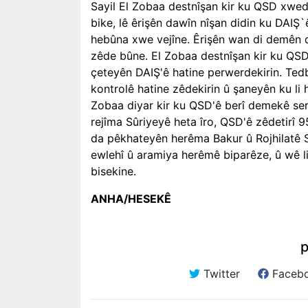
Sayil El Zobaa destnîşan kir ku QSD xwed
bike, lê êrişên dawîn nîşan didin ku DAIŞ`
hebûna xwe vejîne. Êrişên wan di demên da
zêde bûne. El Zobaa destnîşan kir ku QSD 
çeteyên DAIŞ'ê hatine perwerdekirin. Tedbî
kontrolê hatine zêdekirin û şaneyên ku li 
Zobaa diyar kir ku QSD'ê berî demekê serç
rejîma Sûriyeyê heta îro, QSD'ê zêdetirî 
da pêkhateyên herêma Bakur û Rojhilatê S
ewlehî û aramiya herêmê biparêze, û wê l
bisekine.
ANHA/HESEKÊ
p
Twitter
Faceb