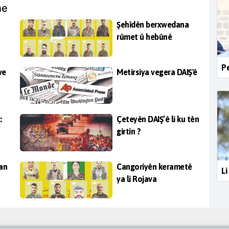
ne
Şehîdên berxwedana
rûmet û hebûnê
Pe
ve
Metirsiya vegera DAIŞ'ê
:
Çeteyên DAIŞ’ê li ku tên
girtin ?
zan
Cangoriyên kerametê
Li
ya li Rojava