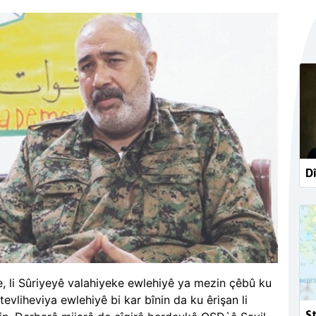
Dî
, li Sûriyeyê valahiyeke ewlehiyê ya mezin çêbû ku
evliheviya ewlehiyê bi kar bînin da ku êrişan li
St