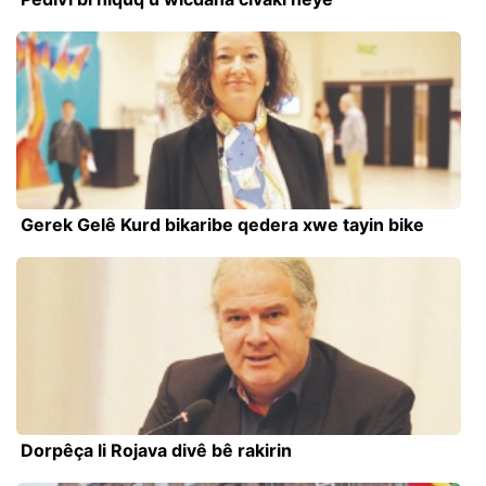
Gerek Gelê Kurd bikaribe qedera xwe tayin bike
Dorpêça li Rojava divê bê rakirin