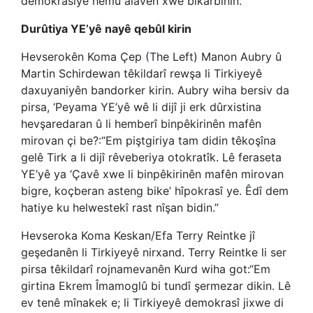
demokrasiyê hemû alavên xwe bikarbînin.”
Durûtiya YE’yê nayê qebûl kirin
Hevserokên Koma Çep (The Left) Manon Aubry û
Martin Schirdewan têkildarî rewşa li Tirkiyeyê
daxuyaniyên bandorker kirin. Aubry wiha bersiv da
pirsa, ‘Peyama YE’yê wê li dijî ji erk dûrxistina
hevşaredaran û li hemberî binpêkirinên mafên
mirovan çi be?:“Em piştgiriya tam didin têkoşîna
gelê Tirk a li dijî rêveberiya otokratîk. Lê feraseta
YE’yê ya ‘Çavê xwe li binpêkirinên mafên mirovan
bigre, koçberan asteng bike’ hîpokrasî ye. Êdî dem
hatiye ku helwestekî rast nîşan bidin.”
Hevseroka Koma Keskan/Efa Terry Reintke jî
geşedanên li Tirkiyeyê nirxand. Terry Reintke li ser
pirsa têkildarî rojnamevanên Kurd wiha got:“Em
girtina Ekrem Îmamoglû bi tundî şermezar dikin. Lê
ev tenê mînakek e; li Tirkiyeyê demokrasî jixwe di