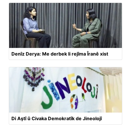
Denîz Derya: Me derbek li rejîma Îranê xist
Di Aştî û Civaka Demokratîk de Jineolojî