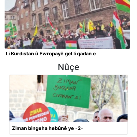
Li Kurdistan û Ewropayê gel li qadan e
Nûçe
Ziman bingeha hebûnê ye -2-