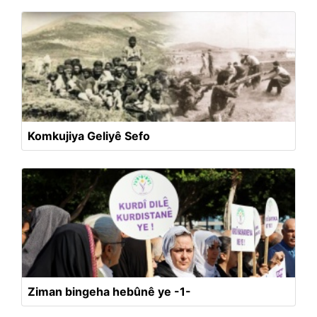
Komkujiya Geliyê Sefo
Ziman bingeha hebûnê ye -1-