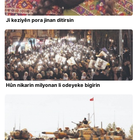
Ji keziyên pora jinan ditirsin
Hûn nikarin milyonan li odeyeke bigirin