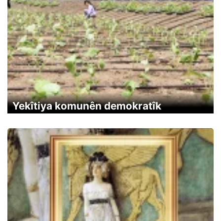
Yekîtiya komunên demokratîk