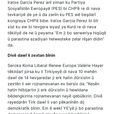
Iratxe Garcia Perez anî ziman ku Partiya
Sosyalîstên Ewropayê (PES) bi CHP’ê re di nava
tevkariyê de ye û da zanîn ku PES wê beşdarî
kongreya CHP’ê bibe. Iratxe Garcia Perez bi bîr
xist ku ew bi tevgera siyasî ya Kurd re di nava
têkiliyê de ne û peyama “Em ji bo serweriya hiqûqê
û parastina azadiyan helwesteke zelal nîşan didin”
da.
Divê dawî li zextan bînin
Seroka Koma Liberal Renew Europe Valérie Hayer
têkildarî pirsa ku li Tirkiyeyê di nava 10 mehên
dawî de 14 hevşaredar ji erk hatin dûrxistin û
zextên li ser rojnamevanan ev bersiv da: “Kesên
hatin hilbijartin ji erk dûrxistin û hewldana
bêdengkirina rojnamevanan nayê qebûlkirin. Divê
rayedarên Tirk dawî li van pêkanînên dij
demokratîk bînin. Em ê wekî YE’yê ji bo parastina