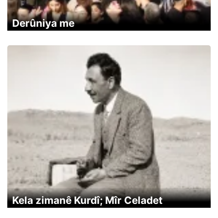
Derûniya me
Kela zimanê Kurdî; Mîr Celadet