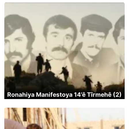
Ronahiya Manifestoya 14’ê Tîrmehê (2)