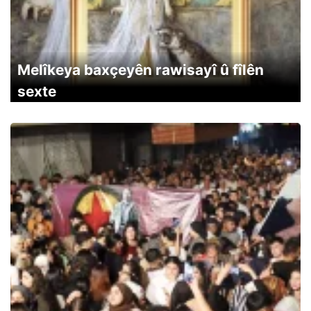
Melîkeya baxçeyên rawisayî û fîlên
sexte