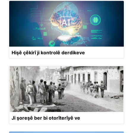
Hişê çêkirî ji kontrolê derdikeve
Ji şoreşê ber bi otorîterîyê ve