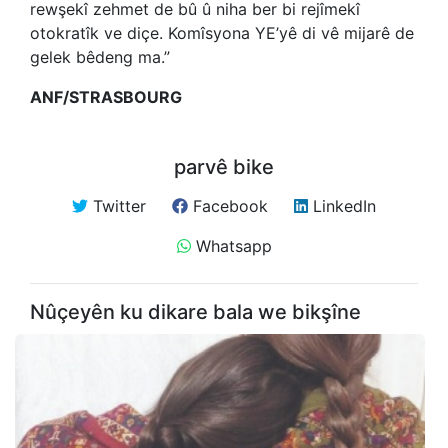
rewşekî zehmet de bû û niha ber bi rejîmekî
otokratîk ve diçe. Komîsyona YE’yê di vê mijarê de
gelek bêdeng ma.”
ANF/STRASBOURG
parvê bike
Twitter
Facebook
LinkedIn
Whatsapp
Nûçeyên ku dikare bala we bikşîne