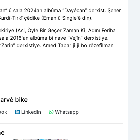
xan” û sala 2024an albûma “Dayêcan” derxist. Şener
Kurdî-Tirkî çêdike (Eman û Single'ê din).
kiriye (Asi, Öyle Bir Geçer Zaman Ki, Adını Feriha
la 2016'an albûma bi navê “Vejîn” derxistiye.
arîn” derxistiye. Amed Tabar jî ji bo rêzefîlman
arvê bike
ook
LinkedIn
Whatsapp
ne