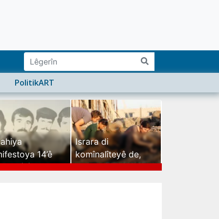
PolitikART
ahiya
Israra di
ifestoya 14’ê
komînalîteyê de,
mehê (2)
israra mirovatiyê ye