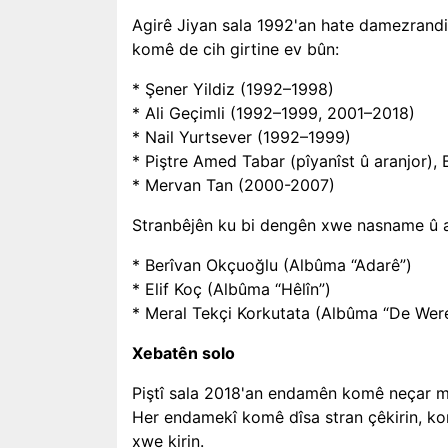
Agirê Jiyan sala 1992'an hate damezran
komê de cih girtine ev bûn:
* Şener Yildiz (1992–1998)
* Ali Geçimli (1992–1999, 2001–2018)
* Nail Yurtsever (1992–1999)
* Piştre Amed Tabar (pîyanîst û aranjor), 
* Mervan Tan (2000-2007)
Stranbêjên ku bi dengên xwe nasname û a
* Berîvan Okçuoğlu (Albûma “Adarê”)
* Elif Koç (Albûma “Hêlîn”)
* Meral Tekçi Korkutata (Albûma “De Wer
Xebatên solo
Piştî sala 2018'an endamên komê neçar m
Her endamekî komê dîsa stran çêkirin, kon
xwe kirin.