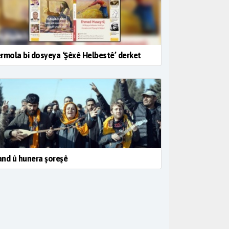
rmola bi dosyeya ‘Şêxê Helbestê’ derket
nd û hunera şoreşê