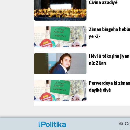
Civîna azadiyê
Ziman bingeha hebû
ye -2-
Hêvî û têkoşîna jiya
nû: Zîlan
Perwerdeya bi zima
dayikê divê
© Co