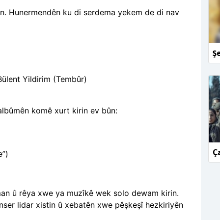
din. Hunermendên ku di serdema yekem de di nav
Şe
Bülent Yildirim (Tembûr)
lbûmên komê xurt kirin ev bûn:
Ça
e”)
an û rêya xwe ya muzîkê wek solo dewam kirin.
ser lidar xistin û xebatên xwe pêşkeşî hezkiriyên