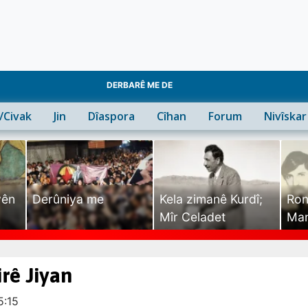
DERBARÊ ME DE
n/Civak
Jin
Dîaspora
Cîhan
Forum
Nivîskar
yên
Derûniya me
Kela zimanê Kurdî;
Ron
Mîr Celadet
Man
Tîr
irê Jiyan
5:15