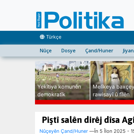
Türkçe
Nûçe
Dosye
Çand/Huner
Jiya
Yekîtiya komunên
Melîkeya baxçe
demokratîk
rawisayî û fîlên
sexte
Piştî salên dirêj dîsa Ag
Nûçeyên Çand/Huner
—
În 5 Îlon 2025 - 1