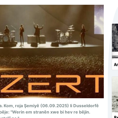
Ar
iya. Kom, roja Şemiyê (06.09.2025) li Dusseldorfê
ibêje: "Werin em stranên xwe bi hev re bêjin.
Re