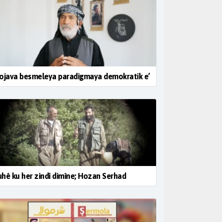
ojava besmeleya paradigmaya demokratik e’
hê ku her zindî dimîne; Hozan Serhad