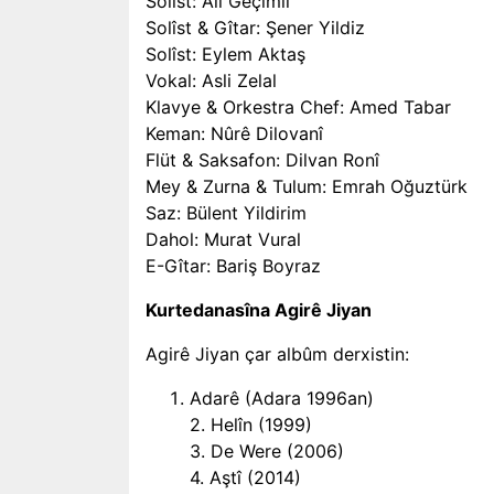
Solîst: Ali Geçimli
Solîst & Gîtar: Şener Yildiz
Solîst: Eylem Aktaş
Vokal: Asli Zelal
Klavye & Orkestra Chef: Amed Tabar
Keman: Nûrê Dilovanî
Flüt & Saksafon: Dilvan Ronî
Mey & Zurna & Tulum: Emrah Oğuztürk
Saz: Bülent Yildirim
Dahol: Murat Vural
E-Gîtar: Bariş Boyraz
Kurtedanasîna Agirê Jiyan
Agirê Jiyan çar albûm derxistin:
Adarê (Adara 1996an)
2. Helîn (1999)
3. De Were (2006)
4. Aştî (2014)