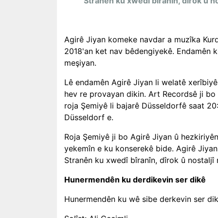
Stranên ku xwedî bîranîn, dîrok û nos
Agirê Jiyan komeke navdar a muzîka Kurdî 
2018'an ket nav bêdengiyekê. Endamên ko
meşiyan.
Lê endamên Agirê Jiyan li welatê xerîbiyê
hev re provayan dikin. Art Recordsê ji bo
roja Şemiyê li bajarê Düsseldorfê saat 20
Düsseldorf e.
Roja Şemiyê ji bo Agirê Jiyan û hezkiriyên
yekemîn e ku konserekê bide. Agirê Jiyan 
Stranên ku xwedî bîranîn, dîrok û nostaljî 
Hunermendên ku derdikevin ser dikê
Hunermendên ku wê sibe derkevin ser dik