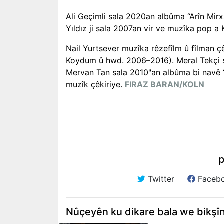
Ali Geçimli sala 2020an albûma “Arîn Mir
Yıldız ji sala 2007an vir ve muzîka pop a 
Nail Yurtsever muzîka rêzefîlm û fîlman çê
Koydum û hwd. 2006–2016). Meral Tekçi sa
Mervan Tan sala 2010"an albûma bi navê “Z
muzîk çêkiriye.
FIRAZ BARAN/KOLN
p
Twitter
Faceb
Nûçeyên ku dikare bala we bikşî