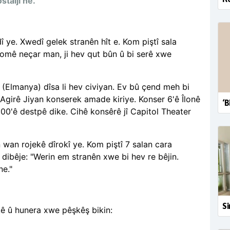
taljî ne."
ye. Xwedî gelek stranên hît e. Kom piştî sala
mê neçar man, ji hev qut bûn û bi serê xwe
 (Elmanya) dîsa li hev civiyan. Ev bû çend meh bi
 Agirê Jiyan konserek amade kiriye. Konser 6'ê Îlonê
‘B
:00'ê destpê dike. Cihê konsêrê jî Capitol Theater
 wan rojekê dîrokî ye. Kom piştî 7 salan cara
dibêje: "Werin em stranên xwe bi hev re bêjin.
ne."
Sî
ê û hunera xwe pêşkêş bikin: