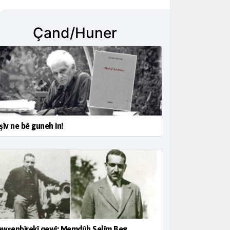
Çand/Huner
şîv ne bê guneh in!
wşenbîrekî qewî; Memdûh Selîm Beg