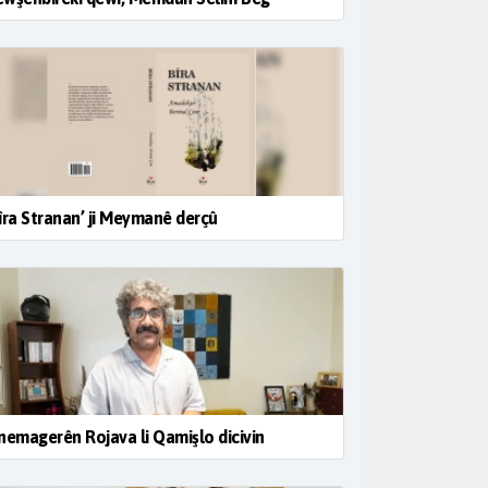
îra Stranan’ ji Meymanê derçû
nemagerên Rojava li Qamişlo dicivin