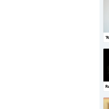
‘R
Ru