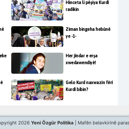
Hinceta li pêşiya Kurdî
radikin
nê
Ziman bingeha hebûnê
ye -1-
neke
Her jîndar e erşa
xwedawendiyê!
nê
Gelo Kurd naxwazin fêrî
Kurdî bibin?
pyright 2026
Yeni Özgür Politika
| Mafên belavkirinê paras