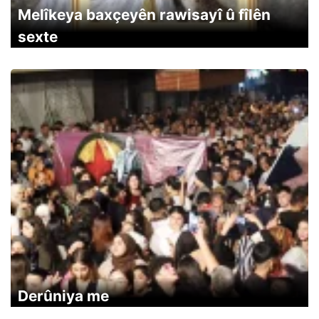
Melîkeya baxçeyên rawisayî û fîlên
sexte
Derûniya me