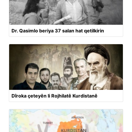
Dr. Qasimlo beriya 37 salan hat qetilkirin
Dîroka çeteyên li Rojhilatê Kurdistanê