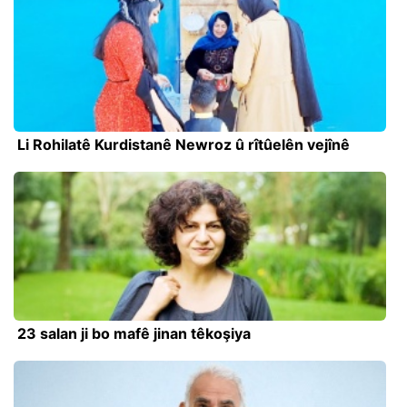
Li Rohilatê Kurdistanê Newroz û rîtûelên vejînê
23 salan ji bo mafê jinan têkoşiya