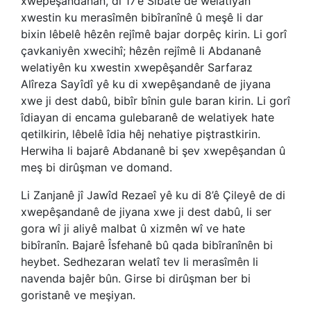
xwepêşandanan, di 17’ê Sibatê de welatiyan
xwestin ku merasîmên bibîranînê û meşê li dar
bixin lêbelê hêzên rejîmê bajar dorpêç kirin. Li gorî
çavkaniyên xwecihî; hêzên rejîmê li Abdananê
welatiyên ku xwestin xwepêşandêr Sarfaraz
Alîreza Sayîdî yê ku di xwepêşandanê de jiyana
xwe ji dest dabû, bibîr bînin gule baran kirin. Li gorî
îdiayan di encama gulebaranê de welatiyek hate
qetilkirin, lêbelê îdia hêj nehatiye piştrastkirin.
Herwiha li bajarê Abdananê bi şev xwepêşandan û
meş bi dirûşman ve domand.
Li Zanjanê jî Jawîd Rezaeî yê ku di 8’ê Çileyê de di
xwepêşandanê de jiyana xwe ji dest dabû, li ser
gora wî ji aliyê malbat û xizmên wî ve hate
bibîranîn. Bajarê Îsfehanê bû qada bibîranînên bi
heybet. Sedhezaran welatî tev li merasîmên li
navenda bajêr bûn. Girse bi dirûşman ber bi
goristanê ve meşiyan.