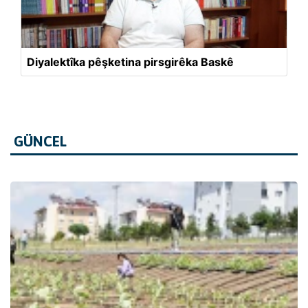
Diyalektîka pêşketina pirsgirêka Baskê
GÜNCEL