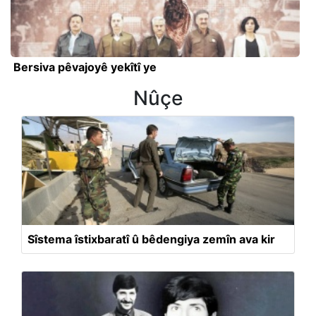
Bersiva pêvajoyê yekîtî ye
Nûçe
Sîstema îstixbaratî û bêdengiya zemîn ava kir