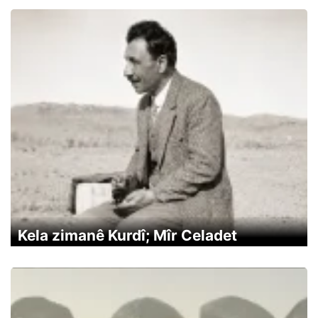
Kela zimanê Kurdî; Mîr Celadet