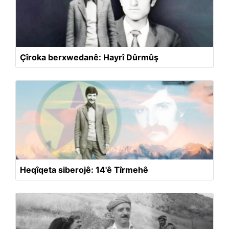
Çîroka berxwedanê: Hayrî Dûrmûş
Heqîqeta siberojê: 14'ê Tîrmehê