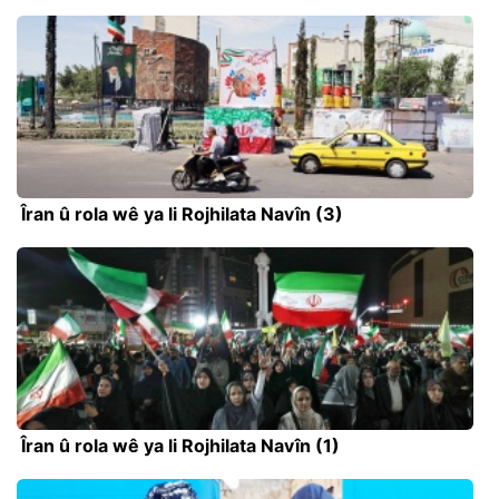
Îran û rola wê ya li Rojhilata Navîn (3)
Îran û rola wê ya li Rojhilata Navîn (1)