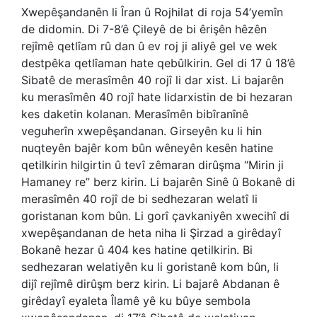
Xwepêşandanên li Îran û Rojhilat di roja 54’yemîn
de didomin. Di 7-8’ê Çileyê de bi êrişên hêzên
rejîmê qetlîam rû dan û ev roj ji aliyê gel ve wek
destpêka qetlîaman hate qebûlkirin. Gel di 17 û 18’ê
Sibatê de merasîmên 40 rojî li dar xist. Li bajarên
ku merasîmên 40 rojî hate lidarxistin de bi hezaran
kes daketin kolanan. Merasîmên bibîranînê
veguherîn xwepêşandanan. Girseyên ku li hin
nuqteyên bajêr kom bûn wêneyên kesên hatine
qetilkirin hilgirtin û tevî zêmaran dirûşma “Mirin ji
Hamaney re” berz kirin. Li bajarên Sinê û Bokanê di
merasîmên 40 rojî de bi sedhezaran welatî li
goristanan kom bûn. Li gorî çavkaniyên xwecihî di
xwepêşandanan de heta niha li Şirzad a girêdayî
Bokanê hezar û 404 kes hatine qetilkirin. Bi
sedhezaran welatiyên ku li goristanê kom bûn, li
dijî rejîmê dirûşm berz kirin. Li bajarê Abdanan ê
girêdayî eyaleta Îlamê yê ku bûye sembola