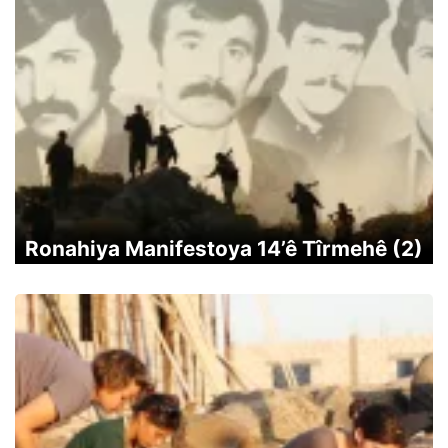
Ronahiya Manifestoya 14’ê Tîrmehê (2)