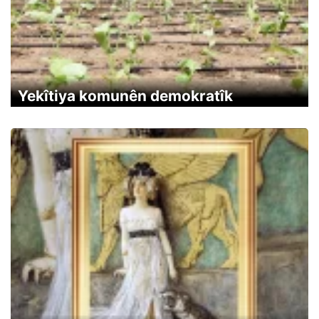
Yekîtiya komunên demokratîk