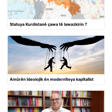
Statuya Kurdistanê çawa tê lawazkirin ?
Amûrên îdeolojîk ên modernîteya kapîtalîst