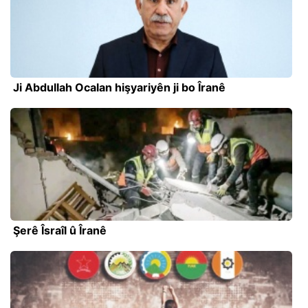
Ji Abdullah Ocalan hişyariyên ji bo Îranê
Şerê Îsraîl û Îranê