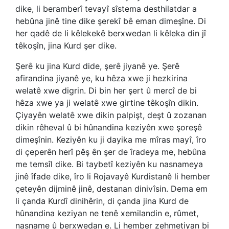
dike, li beramberî tevayî sîstema desthilatdar a
hebûna jinê tine dike şerekî bê eman dimeşîne. Di
her qadê de li kêlekekê berxwedan li kêleka din jî
têkoşîn, jina Kurd şer dike.
Şerê ku jina Kurd dide, şerê jiyanê ye. Şerê
afirandina jiyanê ye, ku hêza xwe ji hezkirina
welatê xwe digrin. Di bin her şert û mercî de bi
hêza xwe ya ji welatê xwe girtine têkoşîn dikin.
Çiyayên welatê xwe dikin palpişt, deşt û zozanan
dikin rêheval û bi hûnandina keziyên xwe şoreşê
dimeşînin. Keziyên ku ji dayika me mîras mayî, îro
di çeperên herî pêş ên şer de îradeya me, hebûna
me temsîl dike. Bi taybetî keziyên ku nasnameya
jinê îfade dike, îro li Rojavayê Kurdistanê li hember
çeteyên dijminê jinê, destanan dinivîsin. Dema em
li çanda Kurdî dinihêrin, di çanda jina Kurd de
hûnandina keziyan ne tenê xemilandin e, rûmet,
nasname û berxwedan e. Li hember zehmetiyan bi