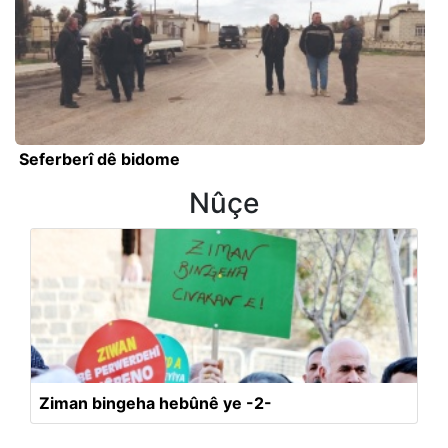
Seferberî dê bidome
Nûçe
Ziman bingeha hebûnê ye -2-