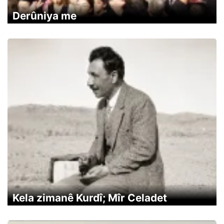
Derûniya me
Kela zimanê Kurdî; Mîr Celadet