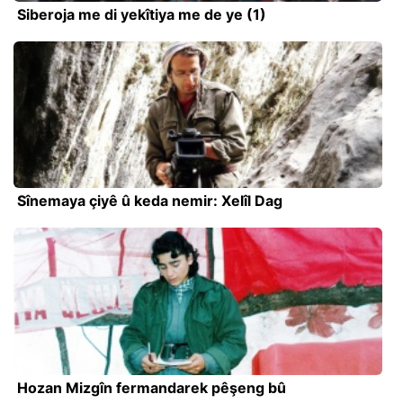
Siberoja me di yekîtiya me de ye (1)
Sînemaya çiyê û keda nemir: Xelîl Dag
Hozan Mizgîn fermandarek pêşeng bû