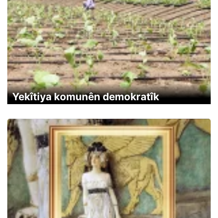
Yekîtiya komunên demokratîk