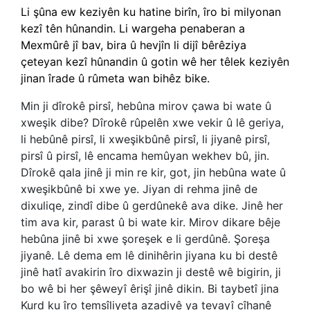
Li şûna ew keziyên ku hatine birîn, îro bi milyonan
kezî tên hûnandin. Li wargeha penaberan a
Mexmûrê jî bav, bira û hevjîn li dijî bêrêziya
çeteyan kezî hûnandin û gotin wê her têlek keziyên
jinan îrade û rûmeta wan bihêz bike.
Min ji dîrokê pirsî, hebûna mirov çawa bi wate û
xweşik dibe? Dîrokê rûpelên xwe vekir û lê geriya,
li hebûnê pirsî, li xweşikbûnê pirsî, li jiyanê pirsî,
pirsî û pirsî, lê encama hemûyan wekhev bû, jin.
Dîrokê qala jinê ji min re kir, got, jin hebûna wate û
xweşikbûnê bi xwe ye. Jiyan di rehma jinê de
dixuliqe, zindî dibe û gerdûnekê ava dike. Jinê her
tim ava kir, parast û bi wate kir. Mirov dikare bêje
hebûna jinê bi xwe şoreşek e li gerdûnê. Şoreşa
jiyanê. Lê dema em lê dinihêrin jiyana ku bi destê
jinê hatî avakirin îro dixwazin ji destê wê bigirin, ji
bo wê bi her şêweyî êrişî jinê dikin. Bi taybetî jina
Kurd ku îro temsîliyeta azadiyê ya tevayî cîhanê