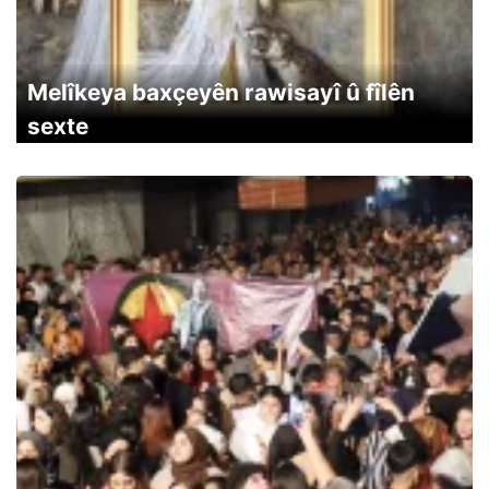
Melîkeya baxçeyên rawisayî û fîlên
sexte