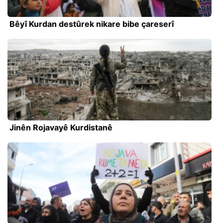
Bêyî Kurdan destûrek nikare bibe çareserî
Jinên Rojavayê Kurdistanê