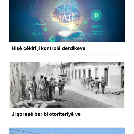
Hişê çêkirî ji kontrolê derdikeve
Ji şoreşê ber bi otorîterîyê ve