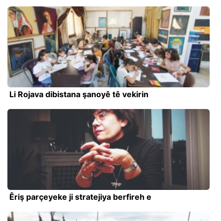
Li Rojava dibistana şanoyê tê vekirin
Êriş parçeyeke ji stratejiya berfireh e