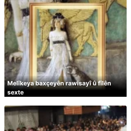
Melîkeya baxçeyên rawisayî û fîlên
sexte