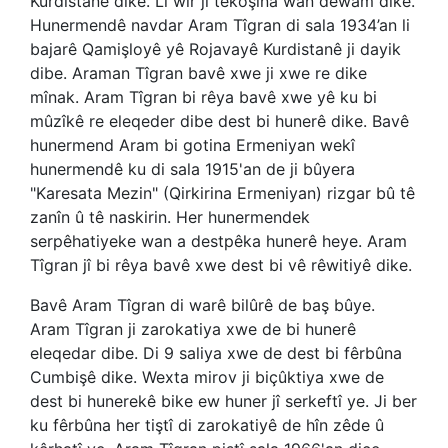
Kurdistanê dike. Li wir jî têkoşîna wan dewam dike.
Hunermendê navdar Aram Tîgran di sala 1934’an li
bajarê Qamişloyê yê Rojavayê Kurdistanê ji dayik
dibe. Araman Tîgran bavê xwe ji xwe re dike
mînak. Aram Tîgran bi rêya bavê xwe yê ku bi
mûzîkê re eleqeder dibe dest bi hunerê dike. Bavê
hunermend Aram bi gotina Ermeniyan wekî
hunermendê ku di sala 1915'an de ji bûyera
"Karesata Mezin" (Qirkirina Ermeniyan) rizgar bû tê
zanîn û tê naskirin. Her hunermendek
serpêhatiyeke wan a destpêka hunerê heye. Aram
Tîgran jî bi rêya bavê xwe dest bi vê rêwitiyê dike.
Bavê Aram Tîgran di warê bilûrê de baş bûye.
Aram Tîgran ji zarokatiya xwe de bi hunerê
eleqedar dibe. Di 9 saliya xwe de dest bi fêrbûna
Cumbişê dike. Wexta mirov ji biçûktiya xwe de
dest bi hunerekê bike ew huner jî serkeftî ye. Ji ber
ku fêrbûna her tiştî di zarokatiyê de hîn zêde û