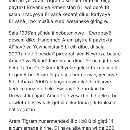
kêrhatî ye. Aram Tîgran piştî sala 1966'an diçe
paytext Êrîvanê ya Ermenîstan û li wê derê 18
salan li radyoya Êrîvanê xebatê dike. Radyoya
Erîvanê ji bo muzîka Kurdî weşaneke girîng e.
Sala 1995’an şûnda jî xebatên xwe li Ewropayê
dewam dike. Hunermed Aram piştre li paytexta
Atînayê ya Yewnanistanê bi cîh dibe, di sala
2009’an de jî beşdarî pîrozbahiyên Newroza bajarê
Amedê ya Bakurê Kurdistanê dibe. Ev hem ji bo wî
hem jî ji bo Gelê Kurd kêliyeke gelekî bi kelecan û
bi qîmet bû. Aram Tîgran jî ji ber nexweşiyên xwe
8'ê Tebaxa 2009'an koça dawî dike. Li dû xwe
kedeke mezin dihêle. Ew bavê 3 zarokan bû.
Dixwest li bajarê Amedê bê veşartin. Lê belê ji ber
dewleta tirk ev yek qebûl nekir loma jî li Brukselê
hat veşartin.
Aram Tîgram hunermendekî ji dil bû û bi giştî 14
album amade kirine. Di nava albumen wî de 230