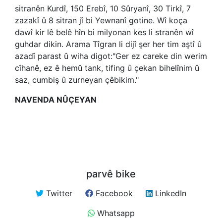
sitranên Kurdî, 150 Erebî, 10 Sûryanî, 30 Tirkî, 7
zazakî û 8 sitran jî bi Yewnanî gotine. Wî koça
dawî kir lê belê hîn bi milyonan kes li stranên wî
guhdar dikin. Arama Tîgran li dijî şer her tim aştî û
azadî parast û wiha digot:"Ger ez careke din werim
cîhanê, ez ê hemû tank, tifing û çekan bihelînim û
saz, cumbiş û zurneyan çêbikim."
NAVENDA NÛÇEYAN
parvê bike
Twitter
Facebook
LinkedIn
Whatsapp