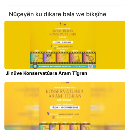
Nûçeyên ku dikare bala we bikşîne
Ji nûve Konservatûara Aram Tîgran