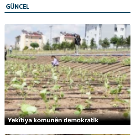
GÜNCEL
Yekîtiya komunên demokratîk