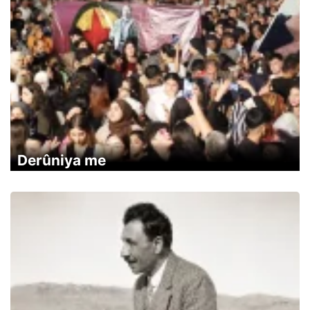
Derûniya me