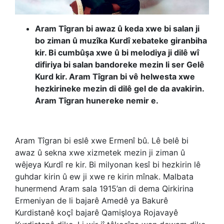
Aram Tîgran bi awaz û keda xwe bi salan ji
bo ziman û muzîka Kurdî xebateke giranbiha
kir. Bi cumbûşa xwe û bi melodiya ji dilê wî
difiriya bi salan bandoreke mezin li ser Gelê
Kurd kir. Aram Tîgran bi vê helwesta xwe
hezkirineke mezin di dilê gel de da avakirin.
Aram Tîgran hunereke nemir e.
Aram Tîgran bi eslê xwe Ermenî bû. Lê belê bi
awaz û sekna xwe xizmetek mezin ji ziman û
wêjeya Kurdî re kir. Bi milyonan kesî bi hezkirin lê
guhdar kirin û ew ji xwe re kirin mînak. Malbata
hunermend Aram sala 1915’an di dema Qirkirina
Ermeniyan de li bajarê Amedê ya Bakurê
Kurdistanê koçî bajarê Qamişloya Rojavayê