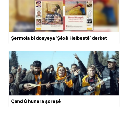
Şermola bi dosyeya ‘Şêxê Helbestê’ derket
Çand û hunera şoreşê