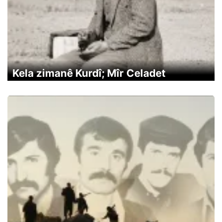
Kela zimanê Kurdî; Mîr Celadet