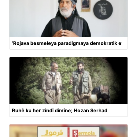
‘Rojava besmeleya paradigmaya demokratik e’
Ruhê ku her zindî dimîne; Hozan Serhad