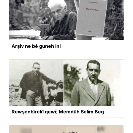
Arşîv ne bê guneh in!
Rewşenbîrekî qewî; Memdûh Selîm Beg