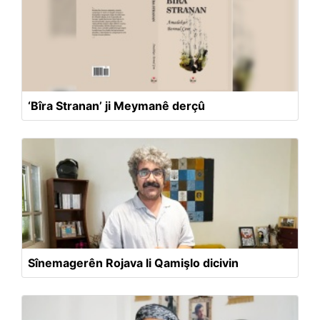
‘Bîra Stranan’ ji Meymanê derçû
Sînemagerên Rojava li Qamişlo dicivin