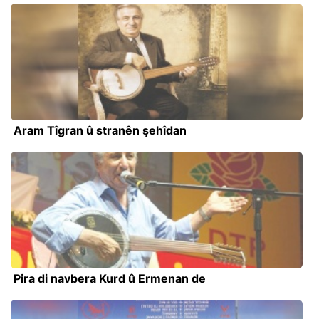
Aram Tîgran û stranên şehîdan
Pira di navbera Kurd û Ermenan de