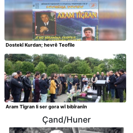
Dostekî Kurdan; hevrê Teofîle
Aram Tîgran li ser gora wî bibîranîn
Çand/Huner