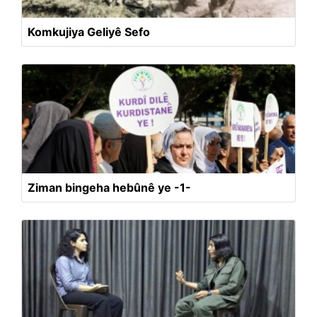
Komkujiya Geliyê Sefo
Ziman bingeha hebûnê ye -1-