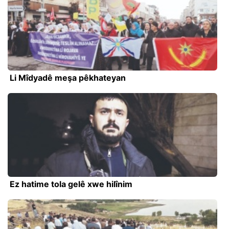
Li Mîdyadê meşa pêkhateyan
Ez hatime tola gelê xwe hilînim