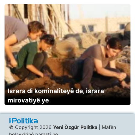
Israra di komînalîteyê de, israra
mirovatiyê ye
© Copyright 2026
Yeni Özgür Politika
| Mafên
belavkirinê parastî ne.