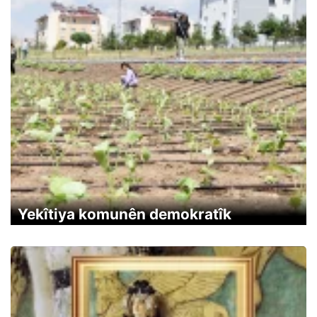
Yekîtiya komunên demokratîk