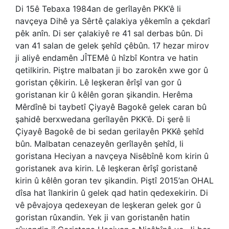
Di 15ê Tebaxa 1984an de gerîlayên PKK’ê li
navçeya Dihê ya Sêrtê çalakiya yêkemîn a çekdarî
pêk anîn. Di ser çalakiyê re 41 sal derbas bûn. Di
van 41 salan de gelek şehîd çêbûn. 17 hezar mirov
ji aliyê endamên JÎTEMê û hîzbî Kontra ve hatin
qetilkirin. Piştre malbatan ji bo zarokên xwe gor û
goristan çêkirin. Lê leşkeran êrîşî van gor û
goristanan kir û kêlên goran şikandin. Herêma
Mêrdînê bi taybetî Çiyayê Bagokê gelek caran bû
şahidê berxwedana gerîlayên PKK’ê. Di şerê li
Çiyayê Bagokê de bi sedan gerilayên PKKê şehîd
bûn. Malbatan cenazeyên gerîlayên şehîd, li
goristana Heciyan a navçeya Nisêbînê kom kirin û
goristanek ava kirin. Lê leşkeran êrîşî goristanê
kirin û kêlên goran tev şikandin. Piştî 2015’an OHAL
dîsa hat îlankirin û gelek qad hatin qedexekirin. Di
vê pêvajoya qedexeyan de leşkeran gelek gor û
goristan rûxandin. Yek ji van goristanên hatin