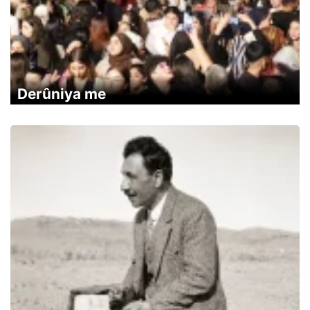
Derûniya me