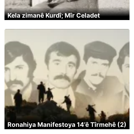
Kela zimanê Kurdî; Mîr Celadet
Ronahiya Manifestoya 14’ê Tîrmehê (2)