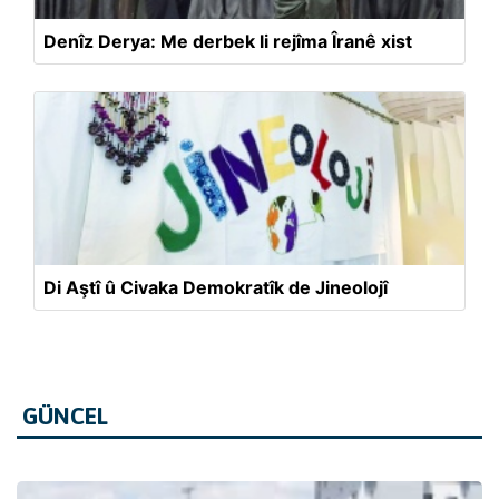
Denîz Derya: Me derbek li rejîma Îranê xist
Di Aştî û Civaka Demokratîk de Jineolojî
GÜNCEL