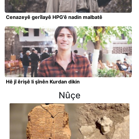
Cenazeyê gerîlayê HPG'ê nadin malbatê
Hê jî êrişê li şînên Kurdan dikin
Nûçe