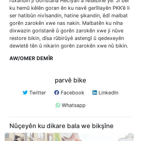
rûxandin jî Goristana Heciyan a Nisêbînê ye. Ji ber
ku hemû kêlên goran ên ku navê gerîllayên PKK’ê li
ser hatibûn nivîsandin, hatine şikandin, êdî malbat
gorên zarokên xwe nas nakin. Malbatên ku niha
dixwazin goristanê û gorên zarokên xwe ji nûve
restore bikin, dîsa rûbirûyê astengî û qedexeyên
dewletê tên û nikarin gorên zarokên xwe nû bikin.
AW/OMER DEMÎR
parvê bike
Twitter
Facebook
LinkedIn
Whatsapp
Nûçeyên ku dikare bala we bikşîne