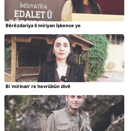
Bêrêzdariya li miriyan îşkence ye
Bi 'mirinan' re hevrûbûn divê