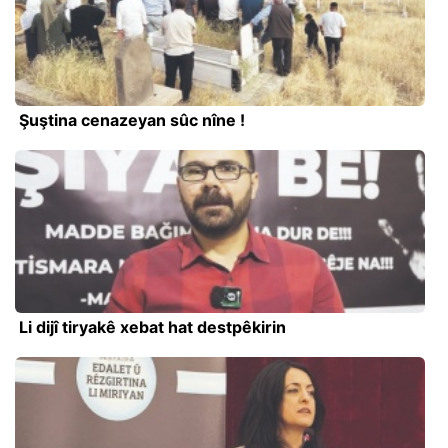
Şuştina cenazeyan sûc nîne !
Li dijî tiryakê xebat hat destpêkirin