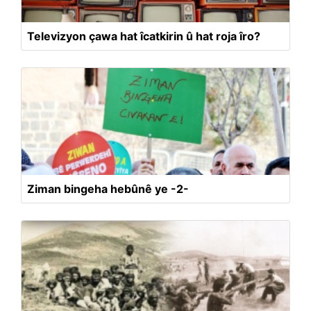
Televizyon çawa hat îcatkirin û hat roja îro?
Ziman bingeha hebûnê ye -2-