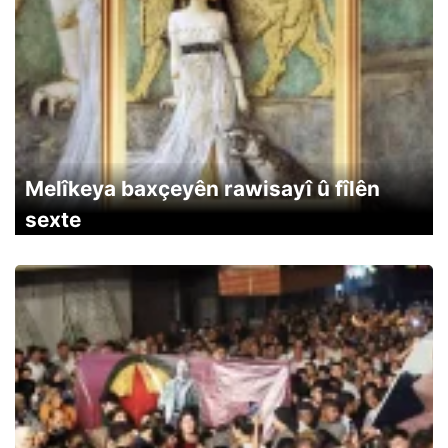
Melîkeya baxçeyên rawisayî û fîlên
sexte