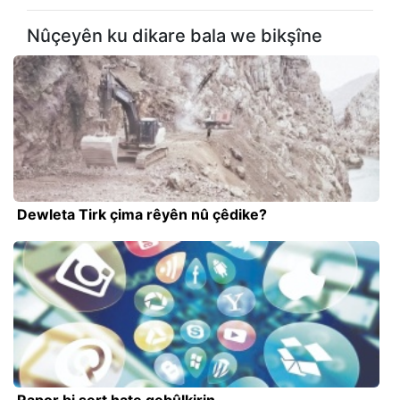
Nûçeyên ku dikare bala we bikşîne
Dewleta Tirk çima rêyên nû çêdike?
Rapor bi şert hate qebûlkirin