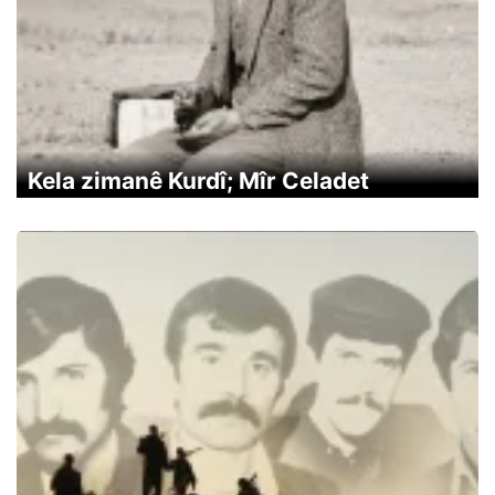
Kela zimanê Kurdî; Mîr Celadet