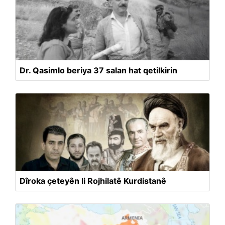
Dr. Qasimlo beriya 37 salan hat qetilkirin
Dîroka çeteyên li Rojhilatê Kurdistanê