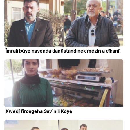
Îmralî bûye navenda danûstandinek mezin a cîhanî
Xwedî firoşgeha Savîn li Koye