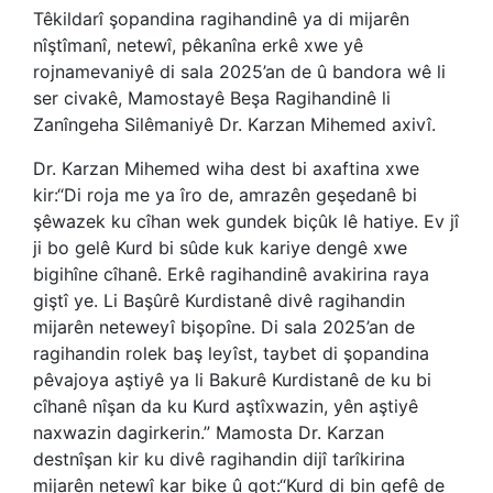
Têkildarî şopandina ragihandinê ya di mijarên
nîştîmanî, netewî, pêkanîna erkê xwe yê
rojnamevaniyê di sala 2025’an de û bandora wê li
ser civakê, Mamostayê Beşa Ragihandinê li
Zanîngeha Silêmaniyê Dr. Karzan Mihemed axivî.
Dr. Karzan Mihemed wiha dest bi axaftina xwe
kir:“Di roja me ya îro de, amrazên geşedanê bi
şêwazek ku cîhan wek gundek biçûk lê hatiye. Ev jî
ji bo gelê Kurd bi sûde kuk kariye dengê xwe
bigihîne cîhanê. Erkê ragihandinê avakirina raya
giştî ye. Li Başûrê Kurdistanê divê ragihandin
mijarên neteweyî bişopîne. Di sala 2025’an de
ragihandin rolek baş leyîst, taybet di şopandina
pêvajoya aştiyê ya li Bakurê Kurdistanê de ku bi
cîhanê nîşan da ku Kurd aştîxwazin, yên aştiyê
naxwazin dagirkerin.” Mamosta Dr. Karzan
destnîşan kir ku divê ragihandin dijî tarîkirina
mijarên netewî kar bike û got:“Kurd di bin gefê de