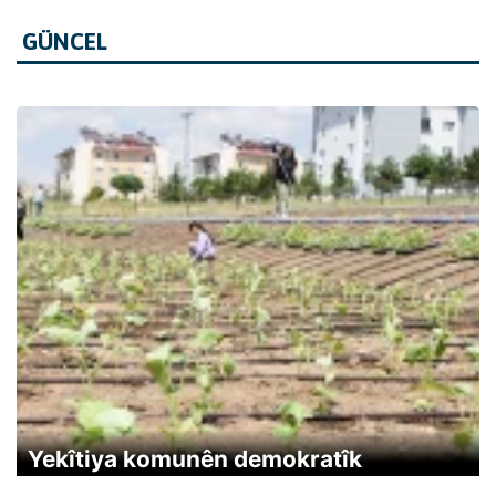
GÜNCEL
Yekîtiya komunên demokratîk