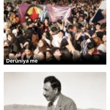
Derûniya me