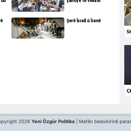
 bû
şanoyê tê vekirin
rê
Şerê Îsraîl û Îranê
Sî
Çî
pyright 2026
Yeni Özgür Politika
| Mafên belavkirinê paras