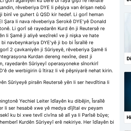
 Li gorî agahiyên ku berê bi raya giştî re nehate
andin, rêveberiya DYE li pêşiya van êrişan nebû
ji binî ve guhert û QSD kir hedef. Li gorî heman
 Şara li nava rêveberiya Serokê DYE'yê Donald
nê. Li gorî sê rayedarên Kurd ên ji Reutersê re
 li Şamê ji aliyê wezîrekî ve ji nişka ve hate
 bi navbeynkariya DYE'yê ji bo bi Îsraîlê re
 gorî 2 çavkaniyên ji Sûriyeyê, rêveberiya Şamê li
 entegrasyona Kurdan dereng nexîne, dest ji
Di
in, rayedarên Sûriyeyî operasyoneke sînorkirî
ê de werbigirin û îtiraz li vê pêşniyarê nehat kirin.
 Sûriyeyê pirsên Reutersê yên li ser hevdîtina li
shingtonê Yechiel Leiter îdîayên ku dibêjin, Îsraîlê
eiter li ser hesabê xwe yê medya dîjîtal ev peyam
kî ku bi xwe tevlî civîna sê alî ya li Parîsê bûye;
Hi
li hemberî Kurdên Sûriyeyî erê nekiriye. Her îdîayên bi