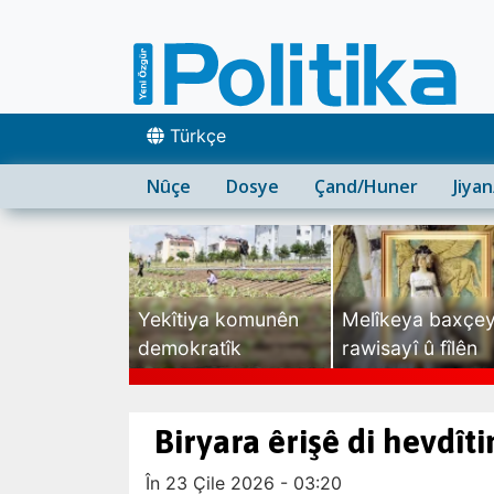
Türkçe
Nûçe
Dosye
Çand/Huner
Jiya
Yekîtiya komunên
Melîkeya baxçe
demokratîk
rawisayî û fîlên
sexte
Biryara êrişê di hevdît
În 23 Çile 2026 - 03:20