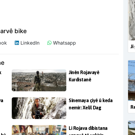
arvê bike
ook
LinkedIn
Whatsapp
Ji
ne
k
Jinên Rojavayê
Kurdistanê
ya
Sînemaya çiyê û keda
Re
nemir: Xelîl Dag
Li Rojava dibistana