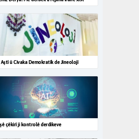
 Aştî û Civaka Demokratîk de Jineolojî
şê çêkirî ji kontrolê derdikeve