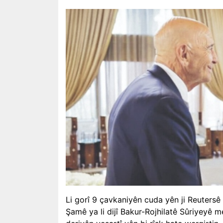
Li gorî 9 çavkaniyên cuda yên ji Reutersê 
Şamê ya li dijî Bakur-Rojhilatê Sûriyeyê me