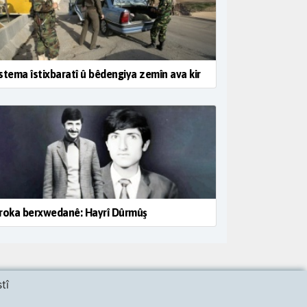
stema îstixbaratî û bêdengiya zemîn ava kir
roka berxwedanê: Hayrî Dûrmûş
tî