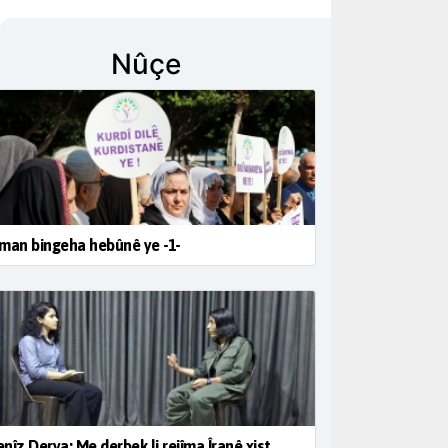
Nûçe
man bingeha hebûnê ye -1-
nîz Derya: Me derbek li rejîma Îranê xist