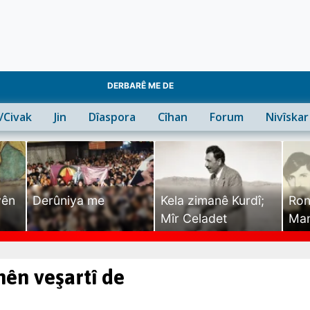
DERBARÊ ME DE
n/Civak
Jin
Dîaspora
Cîhan
Forum
Nivîskar
yên
Derûniya me
Kela zimanê Kurdî;
Ron
Mîr Celadet
Man
Tîr
inên veşartî de