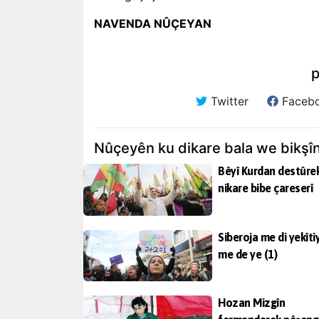
NAVENDA NÛÇEYAN
p
Twitter
Faceb
Nûçeyên ku dikare bala we bikşî
Bêyî Kurdan destûre
nikare bibe çareserî
Siberoja me di yekîti
me de ye (1)
Hozan Mizgîn