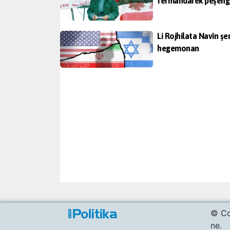
fermandarek pêşeng
Li Rojhilata Navîn şe
hegemonan
© Co
ne.