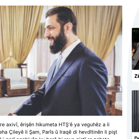
Zi
re axivî, êrişên hikumeta HTŞ'ê ya veguhêz a li
ha Çileyê li Şam, Parîs û Iraqê di hevdîtinên li pişt
De