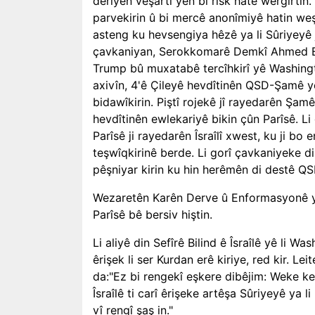
deriyên veşartî yên bi rîsk hate wergirtin.
parvekirin û bi mercê anonîmiyê hatin weş
asteng ku hevsengiya hêzê ya li Sûriyeyê 
çavkaniyan, Serokkomarê Demkî Ahmed El
Trump bû muxatabê tercîhkirî yê Washingto
axivîn, 4'ê Çileyê hevdîtinên QSD-Şamê yên
bidawîkirin. Piştî rojekê jî rayedarên Şamê
hevdîtinên ewlekariyê bikin çûn Parîsê. Li
Parîsê ji rayedarên Îsraîlî xwest, ku ji bo
teşwîqkirinê berde. Li gorî çavkaniyeke d
pêşniyar kirin ku hin herêmên di destê QSD'
Wezaretên Karên Derve û Enformasyonê yên
Parîsê bê bersiv hiştin.
Li aliyê din Sefîrê Bilind ê Îsraîlê yê li Wa
êrişek li ser Kurdan erê kiriye, red kir. L
da:"Ez bi rengekî eşkere dibêjim: Weke kese
Îsraîlê ti carî êrişeke artêşa Sûriyeyê ya 
vî rengî şaş in."