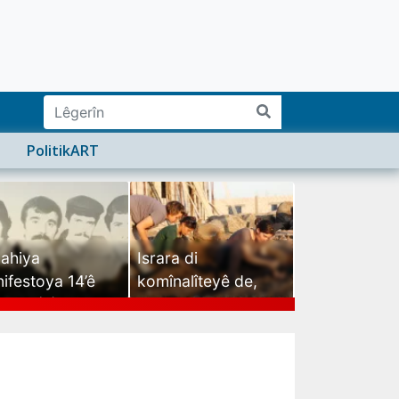
PolitikART
ahiya
Israra di
ifestoya 14’ê
komînalîteyê de,
mehê (2)
israra mirovatiyê ye