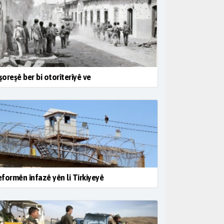
 şoreşê ber bi otorîterîyê ve
formên înfazê yên li Tirkiyeyê