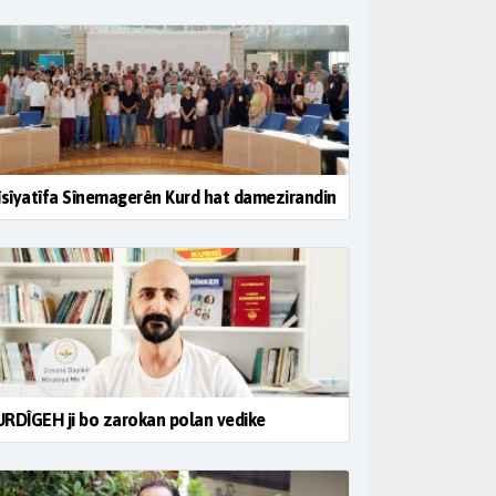
îsîyatîfa Sînemagerên Kurd hat damezirandin
RDÎGEH ji bo zarokan polan vedike