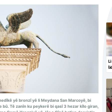
Li
li
edîkê yê bronzî yê li Meydana San Marcoyê, bi
 bû. Tê zanîn ku peykerê bi qasî 3 hezar kîlo giran,