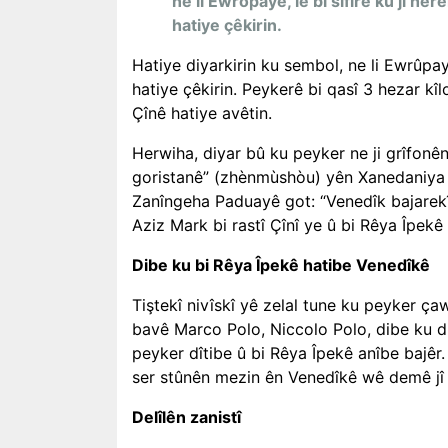
ne li Ewropayê, lê bi sifirê ku ji h
hatiye çêkirin.
Hatiye diyarkirin ku sembol, ne li Ewrûpayê
hatiye çêkirin. Peykerê bi qasî 3 hezar kî
Çînê hatiye avêtin.
Herwiha, diyar bû ku peyker ne ji grîfonê
goristanê” (zhènmùshòu) yên Xanedaniya T
Zanîngeha Paduayê got: “Venedîk bajarekî ti
Aziz Mark bi rastî Çînî ye û bi Rêya Îpekê 
Dibe ku bi Rêya Îpekê hatibe Venedîkê
Tiştekî nivîskî yê zelal tune ku peyker ça
bavê Marco Polo, Niccolo Polo, dibe ku di
peyker dîtibe û bi Rêya Îpekê anîbe bajêr.
ser stûnên mezin ên Venedîkê wê demê jî x
Delîlên zanistî