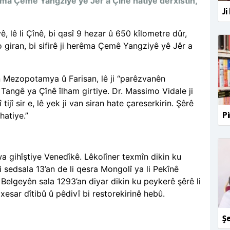
erêma Çemê Yangziyê yê Jêr a Çînê hatiye derxistin,
Ji
, lê li Çînê, bi qasî 9 hezar û 650 kîlometre dûr,
lo giran, bi sifirê ji herêma Çemê Yangziyê yê Jêr a
n Mezopotamya û Farisan, lê ji “parêzvanên
angê ya Çînê îlham girtiye. Dr. Massimo Vidale ji
jî sir e, lê yek ji van siran hate çareserkirin. Şêrê
Pi
hatiye.”
wa gihîştiye Venedîkê. Lêkolîner texmîn dikin ku
 sedsala 13’an de li qesra Mongolî ya li Pekînê
 Belgeyên sala 1293’an diyar dikin ku peykerê şêrê li
esar dîtibû û pêdivî bi restorekirinê hebû.
Şe