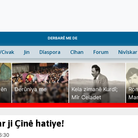
DERBARÊ ME DE
n/Civak
Jin
Dîaspora
Cîhan
Forum
Nivîskar
yên
Derûniya me
Kela zimanê Kurdî;
Ron
Mîr Celadet
Man
Tîr
 ji Çînê hatiye!
16:30