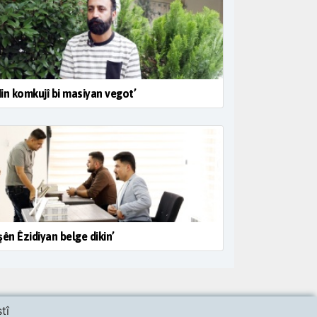
in komkujî bi masiyan vegot’
şên Êzidiyan belge dikin’
tî