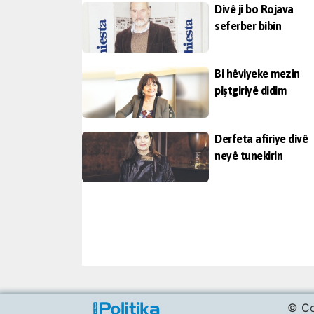
Divê ji bo Rojava
seferber bibin
Bi hêviyeke mezin
piştgiriyê didim
Derfeta afiriye divê
neyê tunekirin
© Co