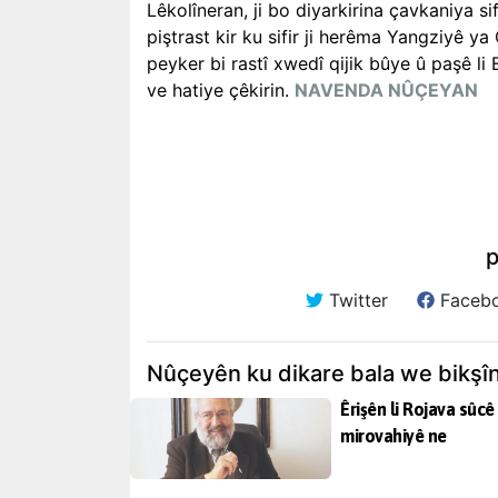
Lêkolîneran, ji bo diyarkirina çavkaniya si
piştrast kir ku sifir ji herêma Yangziyê ya
peyker bi rastî xwedî qijik bûye û paşê li
ve hatiye çêkirin.
NAVENDA NÛÇEYAN
p
Twitter
Faceb
Nûçeyên ku dikare bala we bikşî
Êrişên li Rojava sûcê
mirovahiyê ne