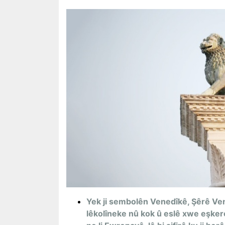
Yek ji sembolên Venedîkê, Şêrê Ven
lêkolîneke nû kok û eslê xwe eşkere