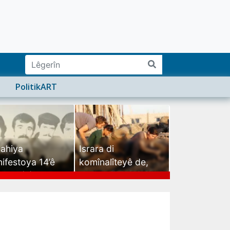
PolitikART
ahiya
Israra di
ifestoya 14’ê
komînalîteyê de,
mehê (2)
israra mirovatiyê ye