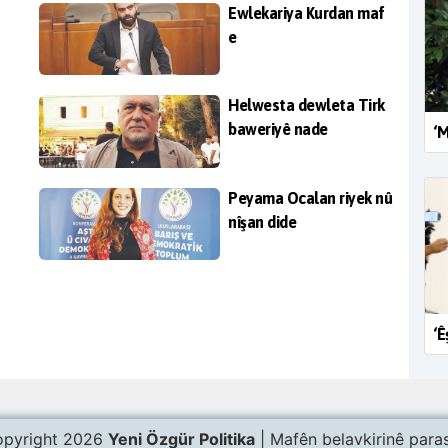
Ewlekariya Kurdan maf
e
Helwesta dewleta Tirk
baweriyê nade
‘M
Peyama Ocalan riyek nû
nîşan dide
‘Ê
pyright 2026
Yeni Özgür Politika
| Mafên belavkirinê paras