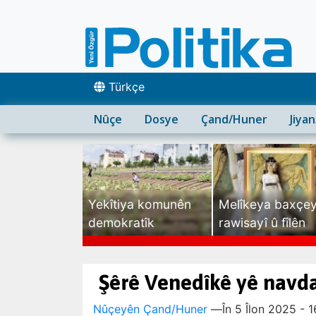
Türkçe
Nûçe
Dosye
Çand/Huner
Jiya
Yekîtiya komunên
Melîkeya baxçe
demokratîk
rawisayî û fîlên
sexte
Şêrê Venedîkê yê navdar
Nûçeyên Çand/Huner
—
În 5 Îlon 2025 - 