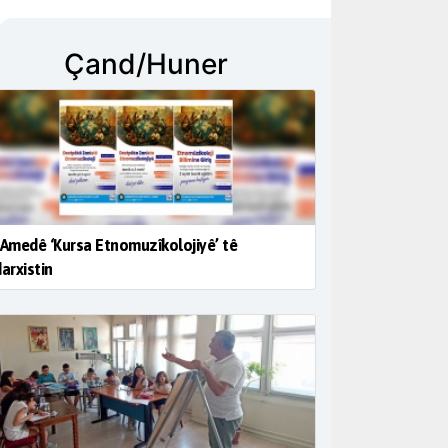
Çand/Huner
 Amedê ‘Kursa Etnomuzîkolojiyê’ tê
darxistin