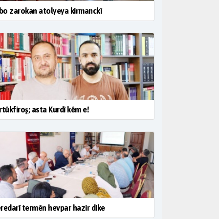
 bo zarokan atolyeya kirmanckî
rtûkfiroş; asta Kurdî kêm e!
redarî termên hevpar hazir dike