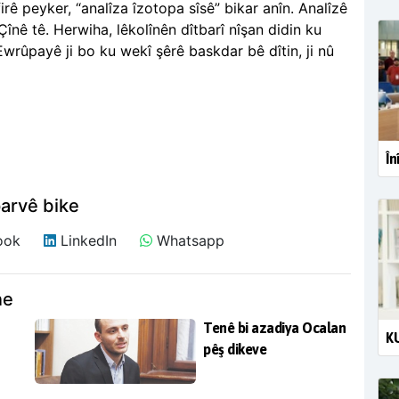
firê peyker, “analîza îzotopa sîsê” bikar anîn. Analîzê
 Çînê tê. Herwiha, lêkolînên dîtbarî nîşan didin ku
 Ewrûpayê ji bo ku wekî şêrê baskdar bê dîtin, ji nû
În
arvê bike
ook
LinkedIn
Whatsapp
ne
Tenê bi azadiya Ocalan
KU
pêş dikeve