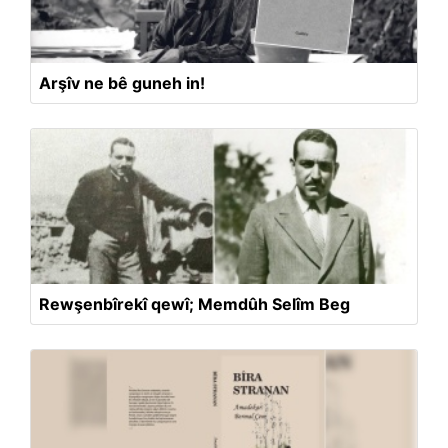
Arşîv ne bê guneh in!
Rewşenbîrekî qewî; Memdûh Selîm Beg