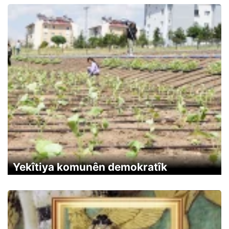
Yekîtiya komunên demokratîk