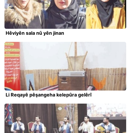
Hêviyên sala nû yên jinan
Li Reqayê pêşangeha kelepûra gelêrî