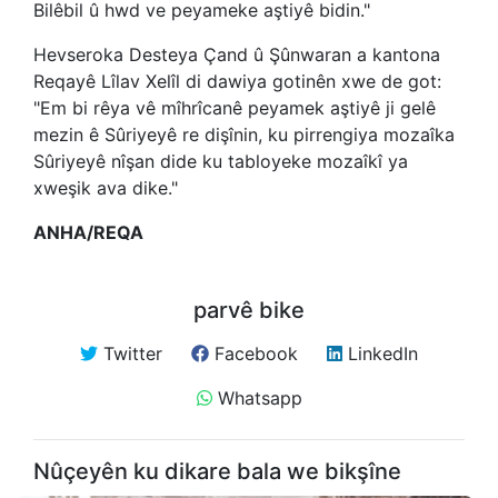
Bilêbil û hwd ve peyameke aştiyê bidin."
Hevseroka Desteya Çand û Şûnwaran a kantona
Reqayê Lîlav Xelîl di dawiya gotinên xwe de got:
"Em bi rêya vê mîhrîcanê peyamek aştiyê ji gelê
mezin ê Sûriyeyê re dişînin, ku pirrengiya mozaîka
Sûriyeyê nîşan dide ku tabloyeke mozaîkî ya
xweşik ava dike."
ANHA/REQA
parvê bike
Twitter
Facebook
LinkedIn
Whatsapp
Nûçeyên ku dikare bala we bikşîne