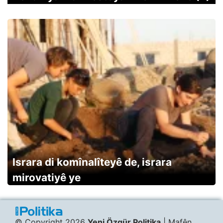
Israra di komînalîteyê de, israra
mirovatiyê ye
© Copyright 2026
Yeni Özgür Politika
| Mafên