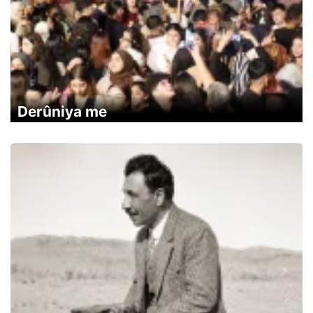
Derûniya me