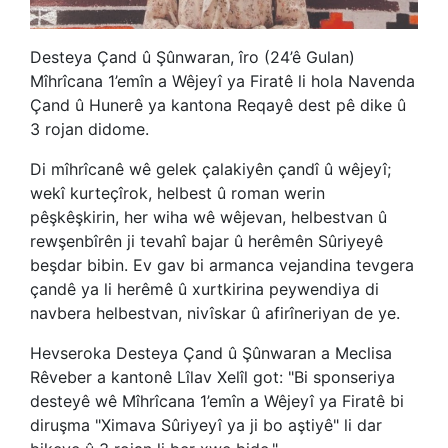
Desteya Çand û Şûnwaran, îro (24’ê Gulan)
Mîhrîcana 1’emîn a Wêjeyî ya Firatê li hola Navenda
Çand û Hunerê ya kantona Reqayê dest pê dike û
3 rojan didome
.
Di mîhrîcanê wê gelek çalakiyên çandî û wêjeyî;
wekî kurteçîrok, helbest û roman werin
pêşkêşkirin, her wiha wê wêjevan, helbestvan û
rewşenbîrên ji tevahî bajar û herêmên Sûriyeyê
beşdar bibin. Ev gav bi armanca vejandina tevgera
çandê ya li herêmê û xurtkirina peywendiya di
navbera helbestvan, nivîskar û afirîneriyan de ye.
Hevseroka Desteya Çand û Şûnwaran a Meclisa
Rêveber a kantonê Lîlav Xelîl got: "Bi sponseriya
desteyê wê Mîhrîcana 1’emîn a Wêjeyî ya Firatê bi
diruşma "Ximava Sûriyeyî ya ji bo aştiyê" li dar