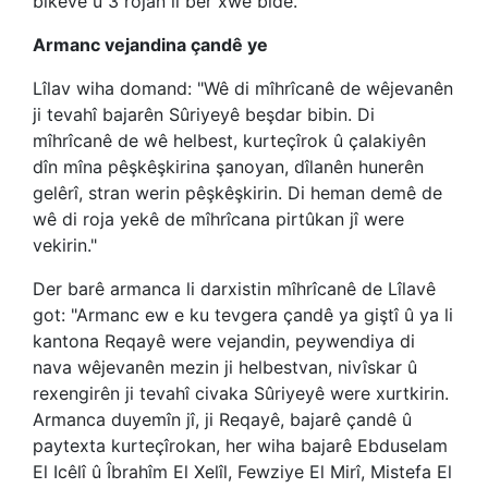
bikeve û 3 rojan li ber xwe bide."
Armanc vejandina çandê ye
Lîlav wiha domand: "Wê di mîhrîcanê de wêjevanên
ji tevahî bajarên Sûriyeyê beşdar bibin. Di
mîhrîcanê de wê helbest, kurteçîrok û çalakiyên
dîn mîna pêşkêşkirina şanoyan, dîlanên hunerên
gelêrî, stran werin pêşkêşkirin. Di heman demê de
wê di roja yekê de mîhrîcana pirtûkan jî were
vekirin."
Der barê armanca li darxistin mîhrîcanê de Lîlavê
got: "Armanc ew e ku tevgera çandê ya giştî û ya li
kantona Reqayê were vejandin, peywendiya di
nava wêjevanên mezin ji helbestvan, nivîskar û
rexengirên ji tevahî civaka Sûriyeyê were xurtkirin.
Armanca duyemîn jî, ji Reqayê, bajarê çandê û
paytexta kurteçîrokan, her wiha bajarê Ebduselam
El Icêlî û Îbrahîm El Xelîl, Fewziye El Mirî, Mistefa El