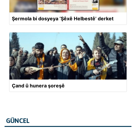
Şermola bi dosyeya ‘Şêxê Helbestê’ derket
Çand û hunera şoreşê
GÜNCEL