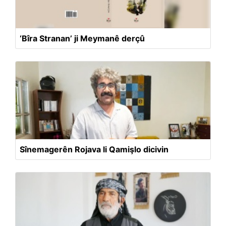
‘Bîra Stranan’ ji Meymanê derçû
Sînemagerên Rojava li Qamişlo dicivin