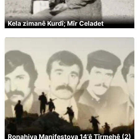
Kela zimanê Kurdî; Mîr Celadet
Ronahiya Manifestoya 14’ê Tîrmehê (2)