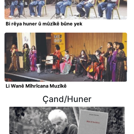
Bi rêya huner û mûzîkê bûne yek
Li Wanê Mîhrîcana Muzîkê
Çand/Huner