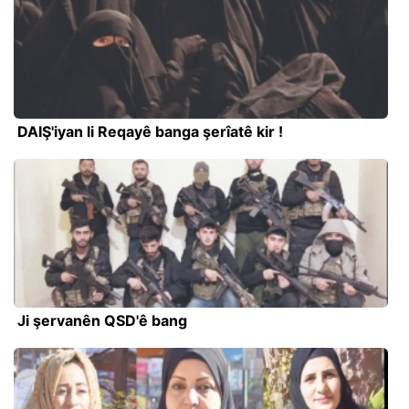
DAIŞ'iyan li Reqayê banga şerîatê kir !
Ji şervanên QSD'ê bang