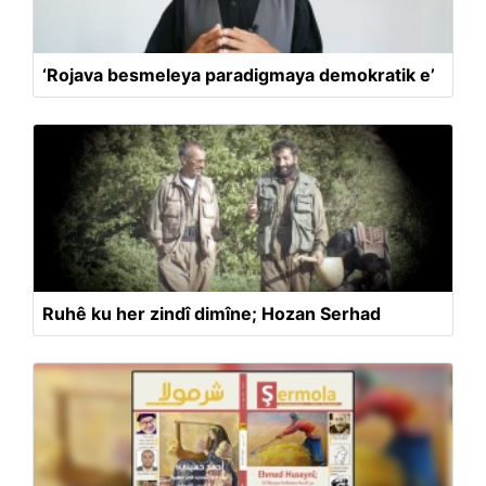
‘Rojava besmeleya paradigmaya demokratik e’
Ruhê ku her zindî dimîne; Hozan Serhad