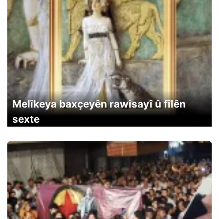
Melîkeya baxçeyên rawisayî û fîlên
sexte