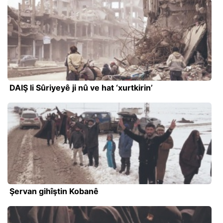
DAIŞ li Sûriyeyê ji nû ve hat ‘xurtkirin’
Şervan gihîştin Kobanê