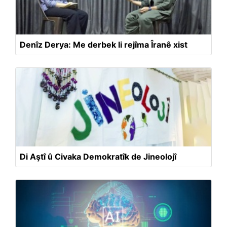
Denîz Derya: Me derbek li rejîma Îranê xist
Di Aştî û Civaka Demokratîk de Jineolojî