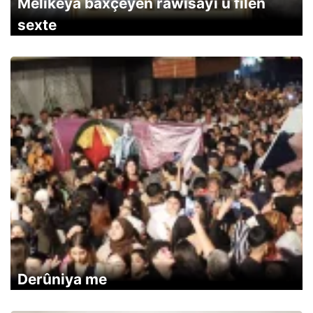
Melîkeya baxçeyên rawisayî û fîlên
sexte
Derûniya me