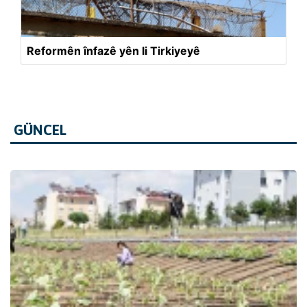
Reformên înfazê yên li Tirkiyeyê
GÜNCEL