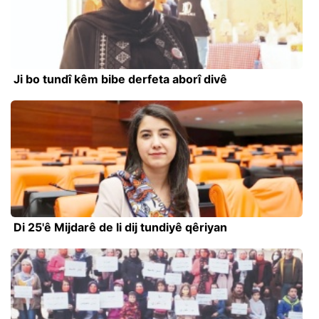
Ji bo tundî kêm bibe derfeta aborî divê
Di 25'ê Mijdarê de li dij tundiyê qêriyan