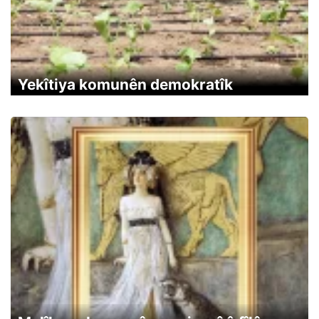
Yekîtiya komunên demokratîk