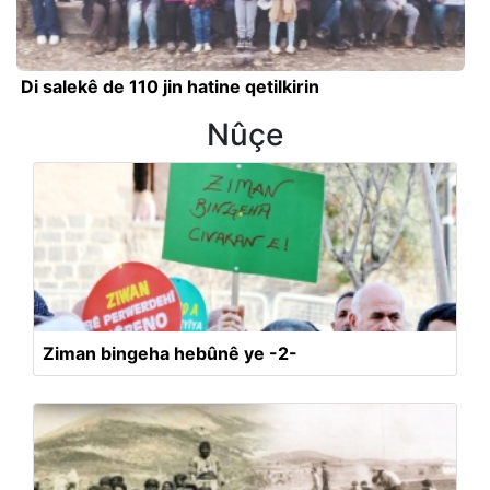
Di salekê de 110 jin hatine qetilkirin
Nûçe
Ziman bingeha hebûnê ye -2-