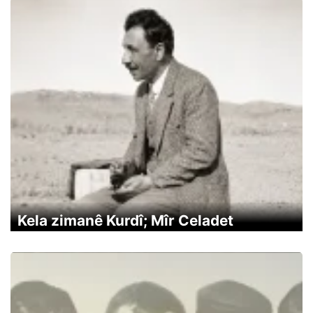
Kela zimanê Kurdî; Mîr Celadet