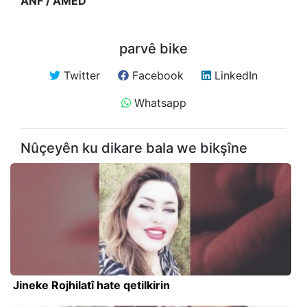
ANF / AMED
parvê bike
Twitter
Facebook
LinkedIn
Whatsapp
Nûçeyên ku dikare bala we bikşîne
Jineke Rojhilatî hate qetilkirin