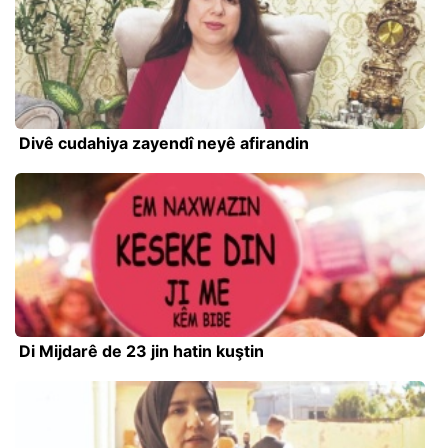
Divê cudahiya zayendî neyê afirandin
Di Mijdarê de 23 jin hatin kuştin