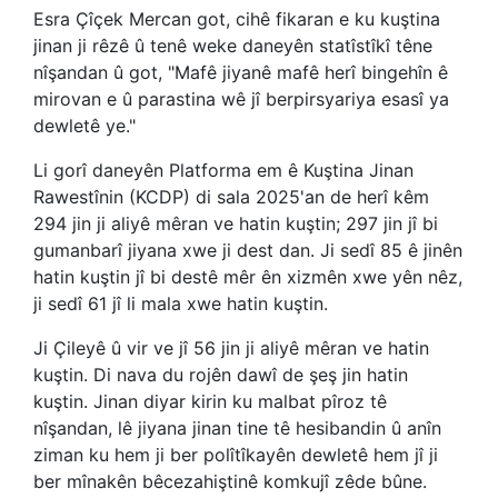
Esra Çîçek Mercan got, cihê fikaran e ku kuştina
jinan ji rêzê û tenê weke daneyên statîstîkî têne
nîşandan û got, "Mafê jiyanê mafê herî bingehîn ê
mirovan e û parastina wê jî berpirsyariya esasî ya
dewletê ye."
Li gorî daneyên Platforma em ê Kuştina Jinan
Rawestînin (KCDP) di sala 2025'an de herî kêm
294 jin ji aliyê mêran ve hatin kuştin; 297 jin jî bi
gumanbarî jiyana xwe ji dest dan. Ji sedî 85 ê jinên
hatin kuştin jî bi destê mêr ên xizmên xwe yên nêz,
ji sedî 61 jî li mala xwe hatin kuştin.
Ji Çileyê û vir ve jî 56 jin ji aliyê mêran ve hatin
kuştin. Di nava du rojên dawî de şeş jin hatin
kuştin. Jinan diyar kirin ku malbat pîroz tê
nîşandan, lê jiyana jinan tine tê hesibandin û anîn
ziman ku hem ji ber polîtîkayên dewletê hem jî ji
ber mînakên bêcezahiştinê komkujî zêde bûne.