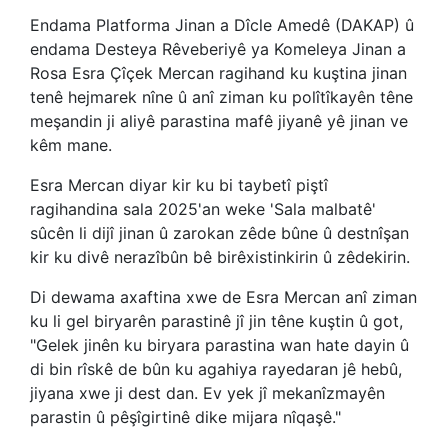
Endama Platforma Jinan a Dîcle Amedê (DAKAP) û
endama Desteya Rêveberiyê ya Komeleya Jinan a
Rosa Esra Çîçek Mercan ragihand ku kuştina jinan
tenê hejmarek nîne û anî ziman ku polîtîkayên têne
meşandin ji aliyê parastina mafê jiyanê yê jinan ve
kêm mane.
Esra Mercan diyar kir ku bi taybetî piştî
ragihandina sala 2025'an weke 'Sala malbatê'
sûcên li dijî jinan û zarokan zêde bûne û destnîşan
kir ku divê nerazîbûn bê birêxistinkirin û zêdekirin.
Di dewama axaftina xwe de Esra Mercan anî ziman
ku li gel biryarên parastinê jî jin têne kuştin û got,
"Gelek jinên ku biryara parastina wan hate dayin û
di bin rîskê de bûn ku agahiya rayedaran jê hebû,
jiyana xwe ji dest dan. Ev yek jî mekanîzmayên
parastin û pêşîgirtinê dike mijara nîqaşê."