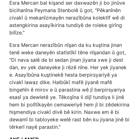
Esra Mercan bal kişand ser daxwazên ji bo jinûve
bicihanîna Peymana Stenbolê û got, "Pêkanînên
civakî û mekanîzmayên nerazîbûna kolektîf wê di
astengkirina asayîkirina tundiyê de roleke girîng
bilîze."
Esra Mercan nerazîbûn nîşan da ku kuştina jinan
tenê weke daneyên statîstîkî têne nîşandan û got,
"Di nava salê de bi sedan jinan jiyana xwe ji dest
dan, ev yek daneyeke ji rêzê nîne. Her yek jiyanek
e. Asayîbûna kuştinekê hesta berpirsyariyê ya
civakî lawaz dike. Halbûkî mafê jiyanê mafê
bingehîn ê mirov e û parastina wê jî berpirsyariya
esasî ya dewletê ye. Têkoşîna li dijî tundiya li jinê
hem bi polîtîkayên cemaweriyê hem jî bi zêdekirina
hişmendiya civakî divê bê kirin. Naxwe em ê bi
dewamî bi tabloyeke welê rast bên ku jiyana jinê bi
têrkerî nayê parastin."