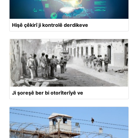
Hişê çêkirî ji kontrolê derdikeve
Ji şoreşê ber bi otorîterîyê ve