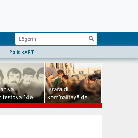
PolitikART
ahiya
Israra di
ifestoya 14’ê
komînalîteyê de,
mehê (2)
israra mirovatiyê ye