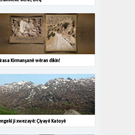
rasa Kirmanşanê wêran dikin!
ngekî ji xwezayê: Çiyayê Katoyê