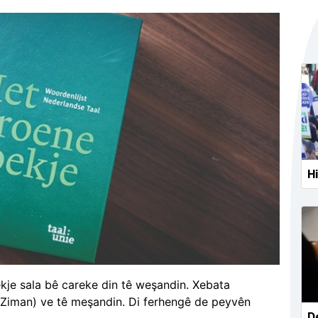
Hi
je sala bê careke din tê weşandin. Xebata
ya Ziman) ve tê meşandin. Di ferhengê de peyvên
De