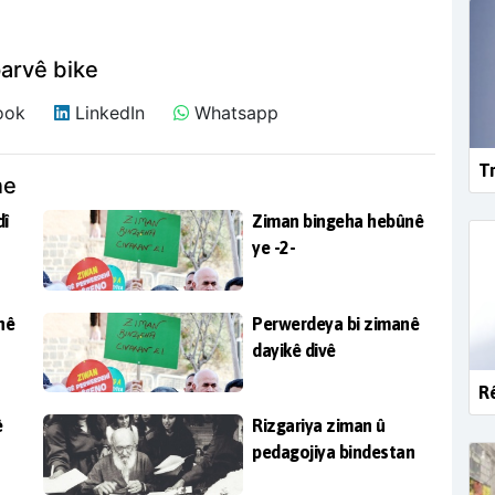
arvê bike
ook
LinkedIn
Whatsapp
Tr
ne
dî
Ziman bingeha hebûnê
ye -2-
nê
Perwerdeya bi zimanê
dayikê divê
Rê
ê
Rizgariya ziman û
pedagojiya bindestan