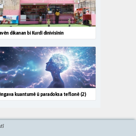
vên dikanan bi Kurdî dinivisînin
ngava kuantumê û paradoksa teflonê (2)
tî