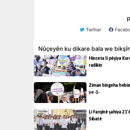
p
Twitter
Faceb
Nûçeyên ku dikare bala we bikşî
Hinceta li pêşiya Kur
radikin
Ziman bingeha hebû
ye -1-
Li Farqînê şahiya 21’
Sibatê