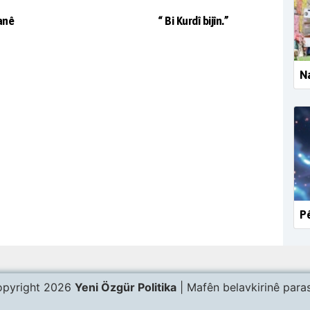
anê
“ Bi Kurdî bijîn.”
Na
Pê
pyright 2026
Yeni Özgür Politika
| Mafên belavkirinê paras