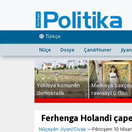
Türkçe
Nûçe
Dosye
Çand/Huner
Jiya
Yekîtiya komunên
Melîkeya baxçe
demokratîk
rawisayî û fîlên
sexte
Ferhenga Holandî çape
Nûçeyên Jiyan/Civak
—
Pêncşem 10 Nîsan