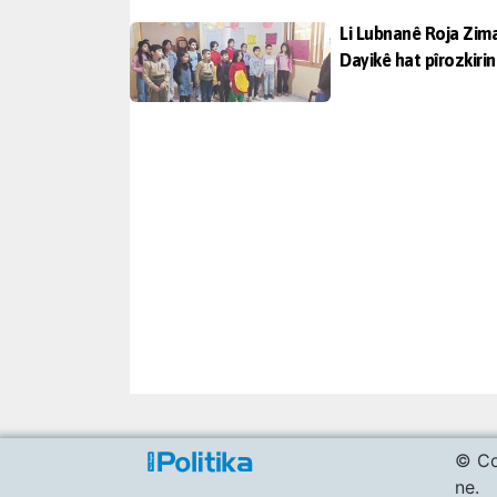
Li Lubnanê Roja Zim
Dayikê hat pîrozkirin
© Co
ne.