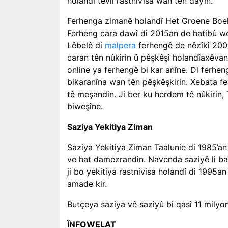
holandî tevlî rastnivîsa wan tên dayîn.
Ferhenga zimanê holandî Het Groene Boek
Ferheng cara dawî di 2015an de hatibû we
Lêbelê di
malpera
ferhengê de nêzîkî 200
caran tên nûkirin û pêşkêşî holandîaxêvan
online ya ferhengê bi kar anîne. Di ferhen
bikaranîna wan tên pêşkêşkirin. Xebata fe
tê meşandin. Ji ber ku herdem tê nûkirin, 
biweşîne.
Saziya Yekitiya Ziman
Saziya Yekitiya Ziman Taalunie di 1985’an
ve hat damezrandin. Navenda saziyê li ba
ji bo yekitiya rastnivisa holandî di 1995a
amade kir.
Butçeya saziya vê sazîyû bi qasî 11 milyo
ÎNFOWELAT