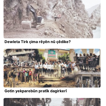
Dewleta Tirk çima rêyên nû çêdike?
Gotin yekparebûn pratîk dagirkerî