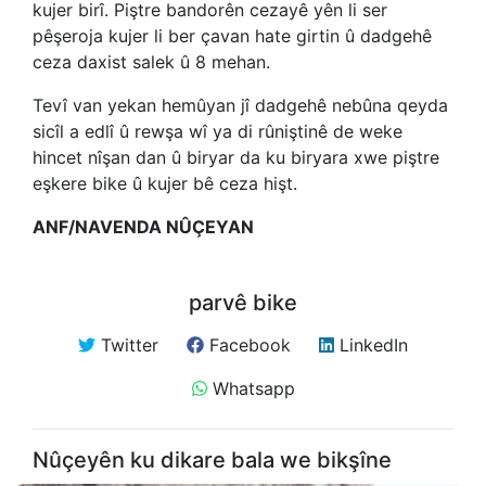
kujer birî. Piştre bandorên cezayê yên li ser
pêşeroja kujer li ber çavan hate girtin û dadgehê
ceza daxist salek û 8 mehan.
Tevî van yekan hemûyan jî dadgehê nebûna qeyda
sicîl a edlî û rewşa wî ya di rûniştinê de weke
hincet nîşan dan û biryar da ku biryara xwe piştre
eşkere bike û kujer bê ceza hişt.
ANF/NAVENDA NÛÇEYAN
parvê bike
Twitter
Facebook
LinkedIn
Whatsapp
Nûçeyên ku dikare bala we bikşîne