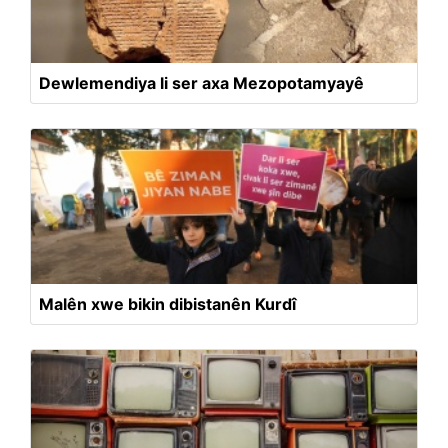
Dewlemendiya li ser axa Mezopotamyayê
Malên xwe bikin dibistanên Kurdî