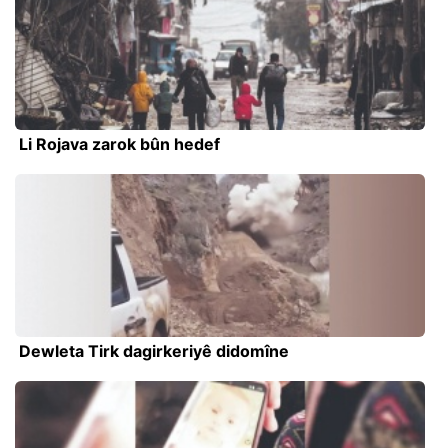
Li Rojava zarok bûn hedef
Dewleta Tirk dagirkeriyê didomîne