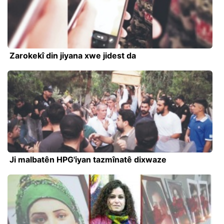
Zarokekî din jiyana xwe jidest da
Ji malbatên HPG'iyan tazmînatê dixwaze