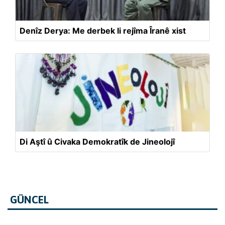
Denîz Derya: Me derbek li rejîma Îranê xist
Di Aştî û Civaka Demokratîk de Jineolojî
GÜNCEL