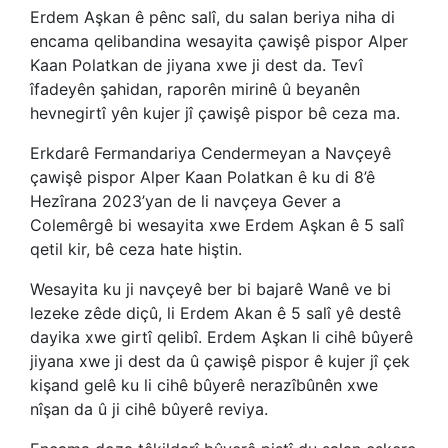
Erdem Aşkan ê pênc salî, du salan beriya niha di
encama qelibandina wesayita çawişê pispor Alper
Kaan Polatkan de jiyana xwe ji dest da. Tevî
îfadeyên şahidan, raporên mirinê û beyanên
hevnegirtî yên kujer jî çawişê pispor bê ceza ma.
Erkdarê Fermandariya Cendermeyan a Navçeyê
çawişê pispor Alper Kaan Polatkan ê ku di 8’ê
Hezîrana 2023’yan de li navçeya Gever a
Colemêrgê bi wesayita xwe Erdem Aşkan ê 5 salî
qetil kir, bê ceza hate hiştin.
Wesayita ku ji navçeyê ber bi bajarê Wanê ve bi
lezeke zêde diçû, li Erdem Akan ê 5 salî yê destê
dayika xwe girtî qelibî. Erdem Aşkan li cihê bûyerê
jiyana xwe ji dest da û çawişê pispor ê kujer jî çek
kişand gelê ku li cihê bûyerê nerazîbûnên xwe
nîşan da û ji cihê bûyerê reviya.