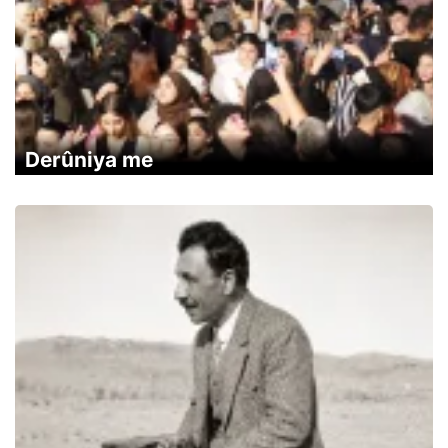
Derûniya me