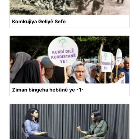
Komkujiya Geliyê Sefo
Ziman bingeha hebûnê ye -1-