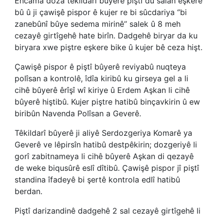
Encama doza têkildarî bûyerê piştî du salan eşkere
bû û ji çawişê pispor ê kujer re bi sûcdariya ‘’bi
zanebûnî bûye sedema mirinê’’ salek û 8 meh
cezayê girtîgehê hate birîn. Dadgehê biryar da ku
biryara xwe piştre eşkere bike û kujer bê ceza hişt.
Çawişê pispor ê piştî bûyerê reviyabû nuqteya
polîsan a kontrolê, îdîa kiribû ku girseya gel a li
cihê bûyerê êrîşî wî kiriye û Erdem Aşkan li cihê
bûyerê hiştibû. Kujer piştre hatibû binçavkirin û ew
biribûn Navenda Polîsan a Geverê.
Têkildarî bûyerê ji aliyê Serdozgeriya Komarê ya
Geverê ve lêpirsîn hatibû destpêkirin; dozgeriyê li
gorî zabitnameya li cihê bûyerê Aşkan di qezayê
de weke biqusûrê eslî dîtibû. Çawişê pispor jî piştî
standina îfadeyê bi şertê kontrola edlî hatibû
berdan.
Piştî darizandinê dadgehê 2 sal cezayê girtîgehê li