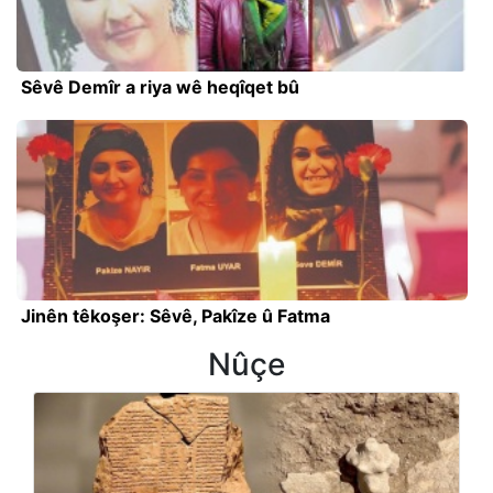
Sêvê Demîr a riya wê heqîqet bû
Jinên têkoşer: Sêvê, Pakîze û Fatma
Nûçe