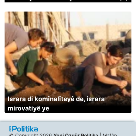
Israra di komînalîteyê de, israra
mirovatiyê ye
© Copyright 2026
Yeni Özgür Politika
| Mafên