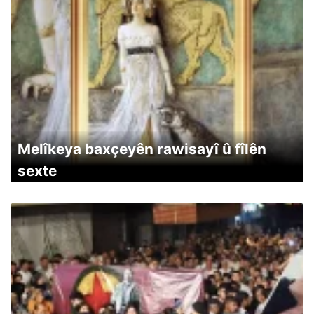
Melîkeya baxçeyên rawisayî û fîlên
sexte