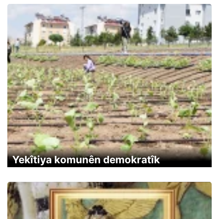
Yekîtiya komunên demokratîk