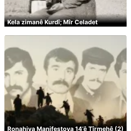
Kela zimanê Kurdî; Mîr Celadet
Ronahiya Manifestoya 14’ê Tîrmehê (2)