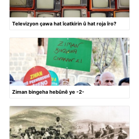
Televizyon çawa hat îcatkirin û hat roja îro?
Ziman bingeha hebûnê ye -2-