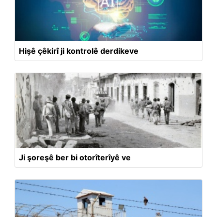
Hişê çêkirî ji kontrolê derdikeve
Ji şoreşê ber bi otorîterîyê ve