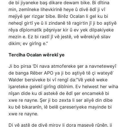
de bi jiyaneke baş dikare dewam bike. Bi dîtina
min, zemîneke lihevkirinê heye û divê êdî ji vî
mejiyê şer rizgar bibe. Birêz Ocalan li gel ku bi
neheqî girtî ye û li zindanê tê ragirtin jî ji bo aştiyê
rêya dîplomatîk pêşniyar kir û ev yek dilpakiyeke
mezin e. Ez bi rastî jî vê jestê, vê wêrekiyê silav
dikim; ev girîng e.”
Tercîha Ocalan wêrekî ye
Ji bo pirsa ‘Di nava atmofereke şer a navneteweyî
de banga Rêber APO ya ji bo aştiyê tê çi wateyê’
Walder bersiveke bi vî rengî da:“Vê yekê weke
işareteke gelekî girîng dibînim. Ev helwest her wiha
nîşan dide ku di astekê de êdî şer encamekê bi
xwe re nayne. Şer ji bo zexta li ser aliyê din dibe
ku bê bikaranîn, lê belê çareseriyeke mayinde bi
xwe re nayne.
Di vê astê de divê mirov li dora maseyê rûnên, ji