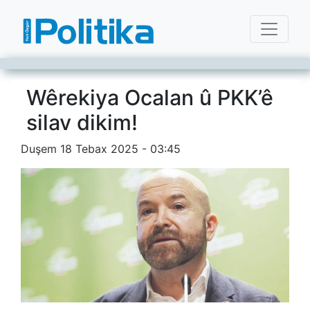
Wêrekiya Ocalan û PKK’ê
silav dikim!
Duşem 18 Tebax 2025 - 03:45