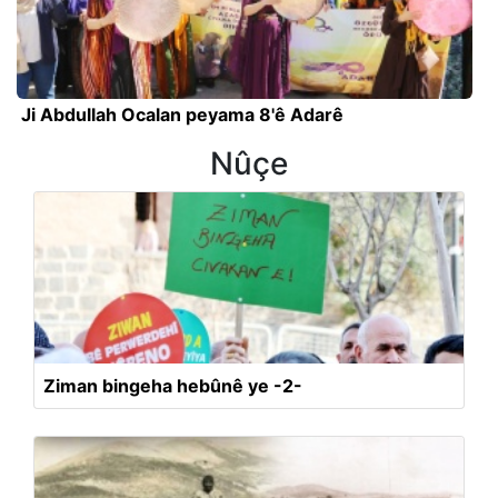
Ji Abdullah Ocalan peyama 8'ê Adarê
Nûçe
Ziman bingeha hebûnê ye -2-