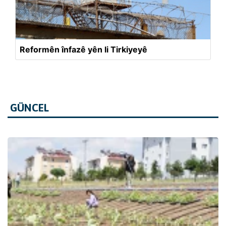
Reformên înfazê yên li Tirkiyeyê
GÜNCEL