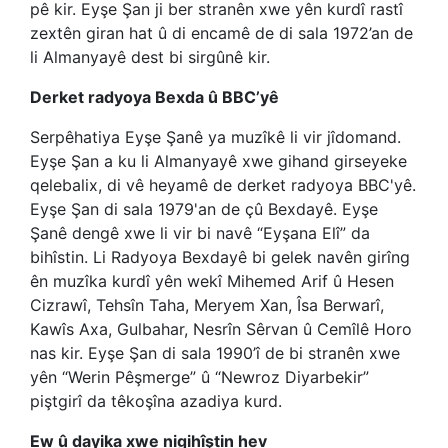
pê kir. Eyşe Şan ji ber stranên xwe yên kurdî rastî
zextên giran hat û di encamê de di sala 1972’an de
li Almanyayê dest bi sirgûnê kir.
Derket radyoya Bexda û BBC’yê
Serpêhatiya Eyşe Şanê ya muzîkê li vir jîdomand.
Eyşe Şan a ku li Almanyayê xwe gihand girseyeke
qelebalix, di vê heyamê de derket radyoya BBC'yê.
Eyşe Şan di sala 1979'an de çû Bexdayê. Eyşe
Şanê dengê xwe li vir bi navê “Eyşana Elî” da
bihîstin. Li Radyoya Bexdayê bi gelek navên girîng
ên muzîka kurdî yên wekî Mihemed Arif û Hesen
Cizrawî, Tehsîn Taha, Meryem Xan, Îsa Berwarî,
Kawîs Axa, Gulbahar, Nesrîn Sêrvan û Cemîlê Horo
nas kir. Eyşe Şan di sala 1990’î de bi stranên xwe
yên “Werin Pêşmerge” û “Newroz Diyarbekir”
piştgirî da têkoşîna azadiya kurd.
Ew û dayika xwe nigihîştin hev