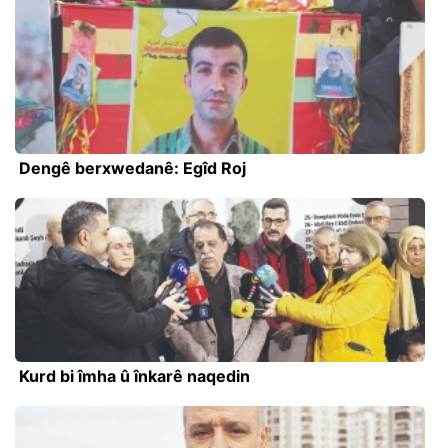
Dengê berxwedanê: Egîd Roj
Kurd bi îmha û înkarê naqedin