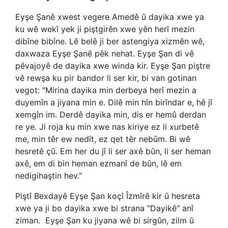
Eyşe Şanê xwest vegere Amedê û dayika xwe ya
ku wê wekî yek ji piştgirên xwe yên herî mezin
dibîne bibîne. Lê belê ji ber astengiya xizmên wê,
daxwaza Eyşe Şanê pêk nehat. Eyşe Şan di vê
pêvajoyê de dayika xwe winda kir. Eyşe Şan piştre
vê rewşa ku pir bandor li ser kir, bi van gotinan
vegot: "Mirina dayika min derbeya herî mezin a
duyemîn a jiyana min e. Dilê min hîn birîndar e, hê jî
xemgîn im. Derdê dayika min, dis er hemû derdan
re ye. Ji roja ku min xwe nas kiriye ez li xurbetê
me, min têr ew nedît, ez qet têr nebûm. Bi wê
hesretê çû. Em her du jî li ser axê bûn, li ser heman
axê, em di bin heman ezmanî de bûn, lê em
nedigihaştin hev."
Piştî Bexdayê Eyşe Şan koçî Îzmîrê kir û hesreta
xwe ya ji bo dayika xwe bi strana "Dayikê" anî
ziman. Eyşe Şan ku jiyana wê bi sirgûn, zilm û