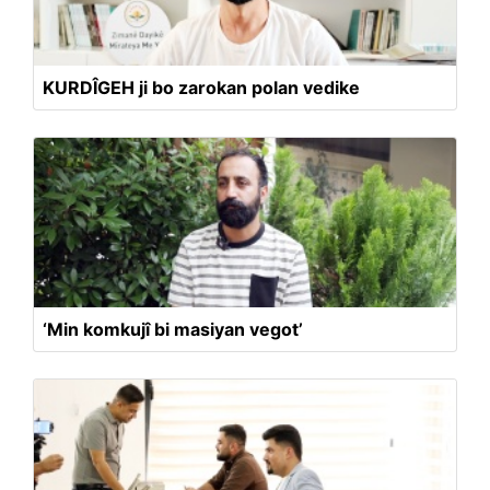
KURDÎGEH ji bo zarokan polan vedike
‘Min komkujî bi masiyan vegot’