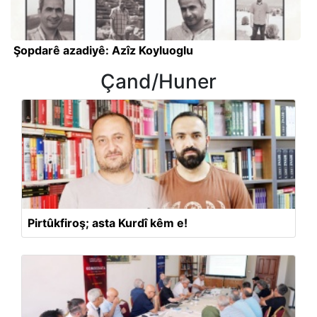
Şopdarê azadiyê: Azîz Koyluoglu
Çand/Huner
Pirtûkfiroş; asta Kurdî kêm e!