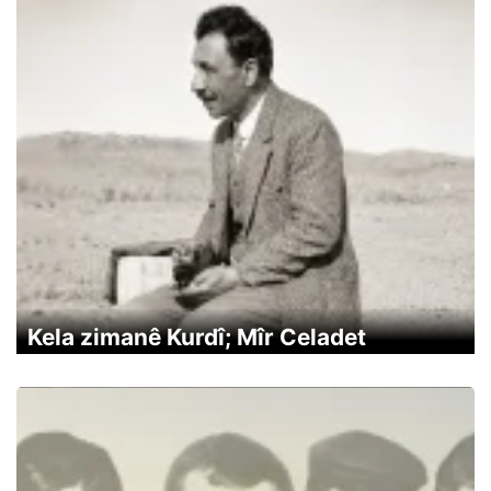
Kela zimanê Kurdî; Mîr Celadet