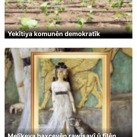
Yekîtiya komunên demokratîk
Melîkeya baxçeyên rawisayî û fîlên