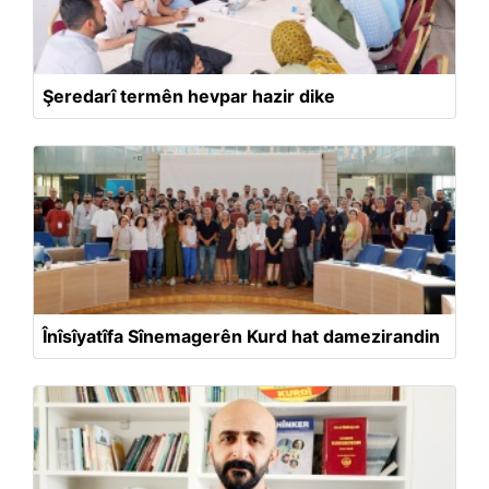
Şeredarî termên hevpar hazir dike
Înîsîyatîfa Sînemagerên Kurd hat damezirandin