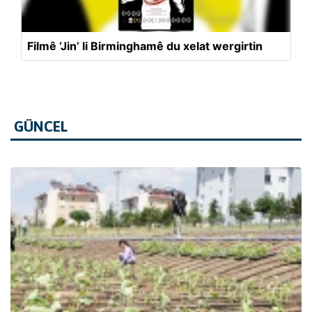
Filmê ‘Jin’ li Birminghamê du xelat wergirtin
GÜNCEL