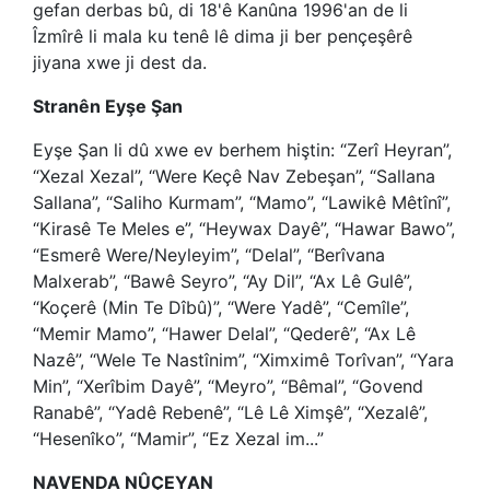
gefan derbas bû, di 18'ê Kanûna 1996'an de li
Îzmîrê li mala ku tenê lê dima ji ber pençeşêrê
jiyana xwe ji dest da.
Stranên Eyşe Şan
Eyşe Şan li dû xwe ev berhem hiştin: “Zerî Heyran”,
“Xezal Xezal”, “Were Keçê Nav Zebeşan”, “Sallana
Sallana”, “Saliho Kurmam”, “Mamo”, “Lawikê Mêtînî”,
“Kirasê Te Meles e”, “Heywax Dayê”, “Hawar Bawo”,
“Esmerê Were/Neyleyim”, “Delal”, “Berîvana
Malxerab”, “Bawê Seyro”, “Ay Dil”, “Ax Lê Gulê”,
“Koçerê (Min Te Dîbû)”, “Were Yadê”, “Cemîle”,
“Memir Mamo”, “Hawer Delal”, “Qederê”, “Ax Lê
Nazê”, “Wele Te Nastînim”, “Ximximê Torîvan”, “Yara
Min”, “Xerîbim Dayê”, “Meyro”, “Bêmal”, “Govend
Ranabê”, “Yadê Rebenê”, “Lê Lê Ximşê”, “Xezalê”,
“Hesenîko”, “Mamir”, “Ez Xezal im...”
NAVENDA NÛÇEYAN