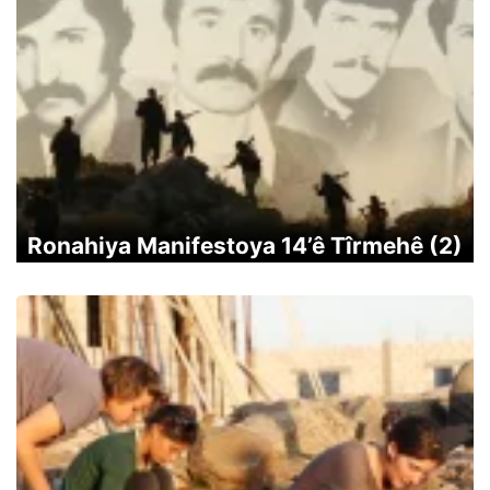
Ronahiya Manifestoya 14’ê Tîrmehê (2)