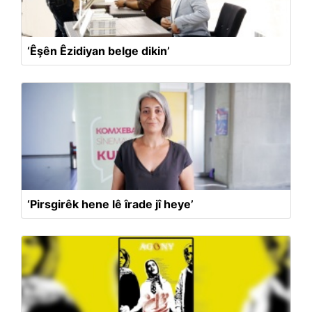
‘Êşên Êzidiyan belge dikin’
‘Pirsgirêk hene lê îrade jî heye’