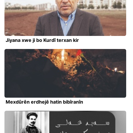
Jiyana xwe ji bo Kurdî terxan kir
Mexdûrên erdhejê hatin bibîranîn