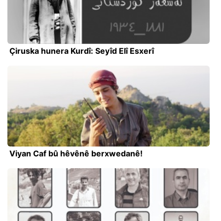
Çiruska hunera Kurdî: Seyîd Elî Esxerî
Viyan Caf bû hêvênê berxwedanê!