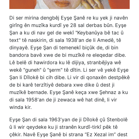
Di ser mirina dengbêj Eyşe Şanê re ku yek ji navên
girîng ên muzîka kurdî ye 28 sal derbas bûn. Eyşe
Şan a ku di nav gel de wekî "Keybanûya bê tac û
text" tê naskirin, di sala 1938'an de li Amedê, tê
dinyayê. Eyşe Şan di temenekî biçûk de, di bin
bandora bavê xwe de bi muzîkê re eleqedar dibe.
Lê belê di hawirdora ku lê dijiya, stranbêjiya wê
wekê "guneh" û "şerm" tê dîtin. Li ser vê yekê Eyşe
Şan li Dîlokê bi cih dibe. Li vir di qonaxên destpêkê
de bi karê terzîtiyê debara xwe dike û dest ji
muzîkê bernade. Eyşe Şanê keça xwe Şehnaz a ku
di sala 1958'an de ji zewaca wê hat dinê, li vir
winda kir.
Eyşe Şan di sala 1963'yan de ji Dîlokê çû Stenbolê
û li wir qeydeke ku ji stranên kurdî-tirkî pêk tê
çêkir. Navê Eyşe Şanê bi strana “Ez Xezal im” dest