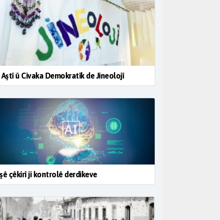
 Aştî û Civaka Demokratîk de Jineolojî
şê çêkirî ji kontrolê derdikeve