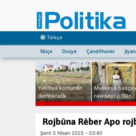
Türkçe
Nûçe
Dosye
Çand/Huner
Jiya
Yekîtiya komunên
Melîkeya baxçe
demokratîk
rawisayî û fîlên
sexte
Rojbûna Rêber Apo roj
Şemî 5 Nîsan 2025 - 03:40