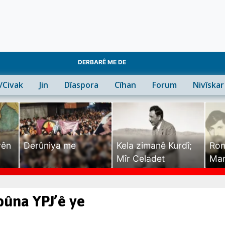
DERBARÊ ME DE
n/Civak
Jin
Dîaspora
Cîhan
Forum
Nivîskar
yên
Derûniya me
Kela zimanê Kurdî;
Ron
Mîr Celadet
Man
Tîr
bûna YPJ’ê ye