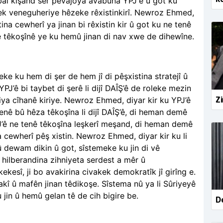
bal kişand ser pêvajoya avabûna YPJ'ê û got ku
 yek veneguheriye hêzeke rêxistinkirî. Newroz Ehmed,
ina cewherî ya jinan bi rêxistin kir û got ku ne tenê
 têkoşînê ye ku hemû jinan di nav xwe de dihewîne.
ke ku hem di şer de hem jî di pêşxistina stratejî û
PJ’ê bi taybet di şerê li dijî DAÎŞ’ê de roleke mezin
Zi
hiya cîhanê kiriye. Newroz Ehmed, diyar kir ku YPJ’ê
nê bû hêza têkoşîna li dijî DAÎŞ’ê, di heman demê
’ê ne tenê têkoşîna leşkerî meşand, di heman demê
a cewherî pêş xistin. Newroz Ehmed, diyar kir ku li
ewam dikin û got, sîstemeke ku jin di vê
 hilberandina zihniyeta serdest a mêr û
ekesî, ji bo avakirina civakek demokratîk jî girîng e.
kî û mafên jinan têdikoşe. Sîstema nû ya li Sûriyeyê
jin û hemû gelan tê de cih bigire be.
De