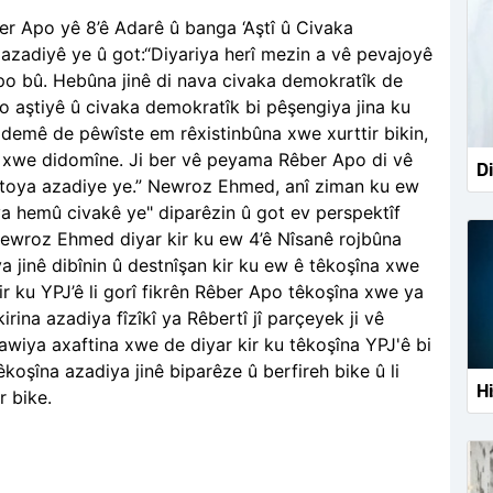
 Apo yê 8’ê Adarê û banga ‘Aştî û Civaka
azadiyê ye û got:“Diyariya herî mezin a vê pevajoyê
po bû. Hebûna jinê di nava civaka demokratîk de
 aştiyê û civaka demokratîk bi pêşengiya jina ku
 demê de pêwîste em rêxistinbûna xwe xurttir bikin,
in xwe didomîne. Ji ber vê peyama Rêber Apo di vê
Di
estoya azadiye ye.” Newroz Ehmed, anî ziman ku ew
ya hemû civakê ye" diparêzin û got ev perspektîf
Newroz Ehmed diyar kir ku ew 4’ê Nîsanê rojbûna
jinê dibînin û destnîşan kir ku ew ê têkoşîna xwe
ir ku YPJ’ê li gorî fikrên Rêber Apo têkoşîna xwe ya
ina azadiya fîzîkî ya Rêbertî jî parçeyek ji vê
wiya axaftina xwe de diyar kir ku têkoşîna YPJ'ê bi
koşîna azadiya jinê biparêze û berfireh bike û li
Hi
r bike.