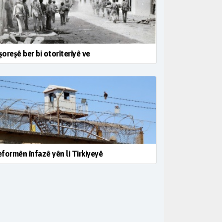
 şoreşê ber bi otorîterîyê ve
formên înfazê yên li Tirkiyeyê