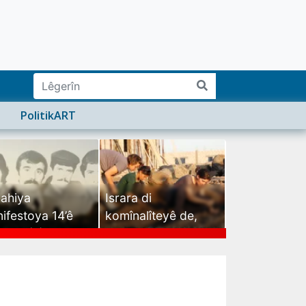
PolitikART
ahiya
Israra di
ifestoya 14’ê
komînalîteyê de,
mehê (2)
israra mirovatiyê ye