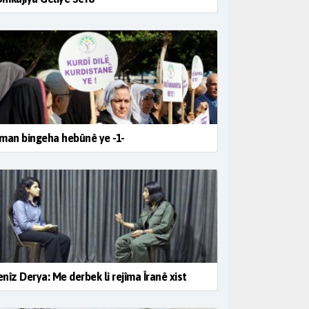
man bingeha hebûnê ye -1-
nîz Derya: Me derbek li rejîma Îranê xist