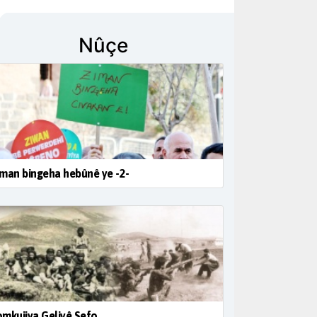
Nûçe
man bingeha hebûnê ye -2-
mkujiya Geliyê Sefo