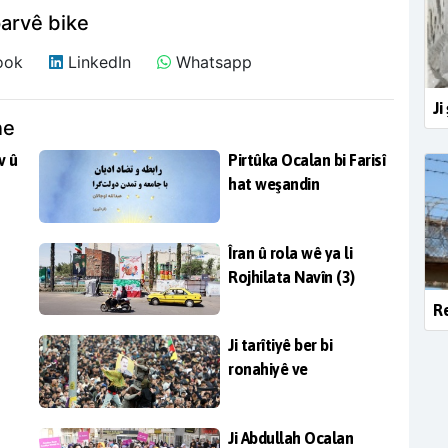
arvê bike
ook
LinkedIn
Whatsapp
Ji
ne
v û
Pirtûka Ocalan bi Farisî
hat weşandin
Îran û rola wê ya li
Rojhilata Navîn (3)
Re
Ji tarîtiyê ber bi
ronahiyê ve
Ji Abdullah Ocalan