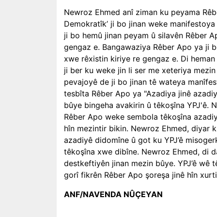
Newroz Ehmed anî ziman ku peyama Rêber
Demokratîk’ ji bo jinan weke manifestoya 
ji bo hemû jinan peyam û silavên Rêber A
gengaz e. Bangawaziya Rêber Apo ya ji bo
xwe rêxistin kiriye re gengaz e. Di heman
ji ber ku weke jin li ser me xeteriya mez
pevajoyê de ji bo jinan tê wateya manîf
tesbîta Rêber Apo ya "Azadiya jinê azadi
bûye bingeha avakirin û têkoşîna YPJ'ê. 
Rêber Apo weke sembola têkoşîna azadiya 
hîn mezintir bikin. Newroz Ehmed, diyar k
azadiyê didomîne û got ku YPJ’ê misogerkir
têkoşîna xwe dibîne. Newroz Ehmed, di da
destkeftiyên jinan mezin bûye. YPJ’ê wê tê
gorî fikrên Rêber Apo şoreşa jinê hîn xurti
ANF/NAVENDA NÛÇEYAN