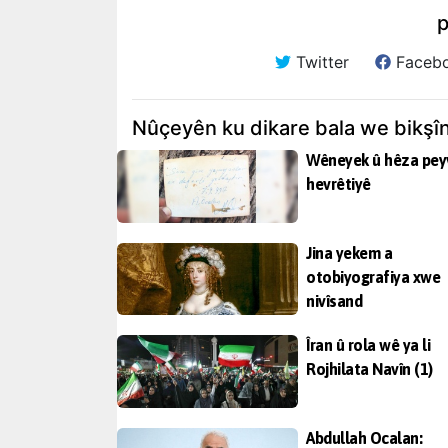
p
Twitter
Faceb
Nûçeyên ku dikare bala we bikşî
Wêneyek û hêza pey
hevrêtiyê
Jina yekem a
otobiyografiya xwe
nivîsand
Îran û rola wê ya li
Rojhilata Navîn (1)
Abdullah Ocalan: