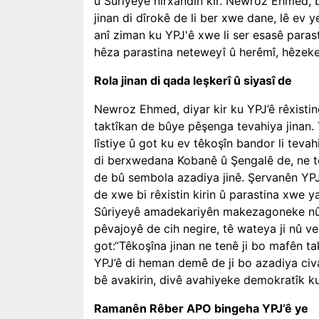
û Sûriyeyê nirxandin kir. Newroz Ehmed, 
jinan di dîrokê de li ber xwe dane, lê ev
anî ziman ku YPJ'ê xwe li ser esasê parast
hêza parastina neteweyî û herêmî, hêzeke
Rola jinan di qada leşkerî û siyasî de
Newroz Ehmed, diyar kir ku YPJ’ê rêxistine
taktîkan de bûye pêşenga tevahiya jinan. Y
lîstiye û got ku ev têkoşîn bandor li teva
di berxwedana Kobanê û Şengalê de, ne te
de bû sembola azadiya jinê. Şervanên YPJ
de xwe bi rêxistin kirin û parastina xwe y
Sûriyeyê amadekariyên makezagoneke nû d
pêvajoyê de cih negire, tê wateya ji nû ve
got:“Têkoşîna jinan ne tenê ji bo mafên tak
YPJ’ê di heman demê de ji bo azadiya civa
bê avakirin, divê avahiyeke demokratîk ku 
Ramanên Rêber APO bingeha YPJ’ê ye