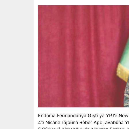
Endama Fermandariya Giştî ya YPJ’e New
4’ê Nîsanê rojbûna Rêber Apo, avabûna YP