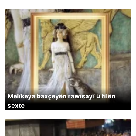
Melîkeya baxçeyên rawisayî û fîlên
sexte