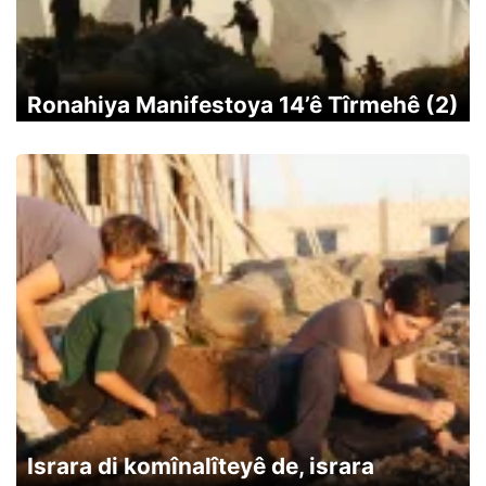
Ronahiya Manifestoya 14’ê Tîrmehê (2)
Israra di komînalîteyê de, israra