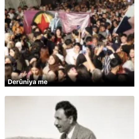
Derûniya me