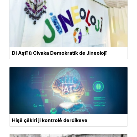
Di Aştî û Civaka Demokratîk de Jineolojî
Hişê çêkirî ji kontrolê derdikeve