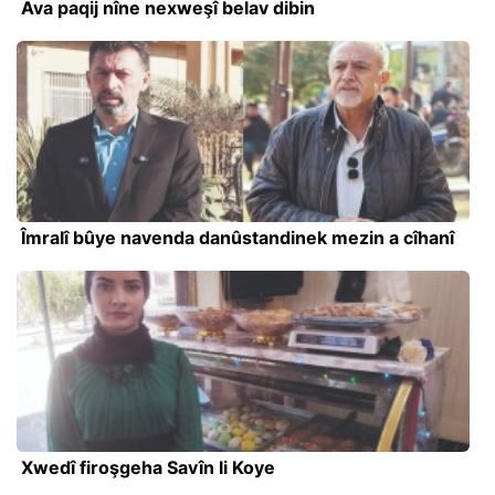
Ava paqij nîne nexweşî belav dibin
Îmralî bûye navenda danûstandinek mezin a cîhanî
Xwedî firoşgeha Savîn li Koye