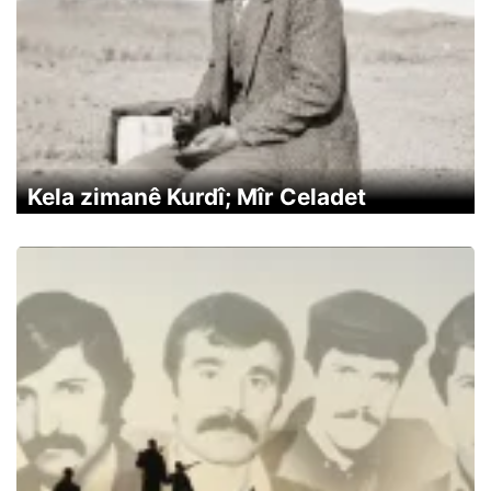
Kela zimanê Kurdî; Mîr Celadet