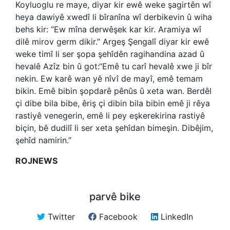
Koyluoglu re maye, diyar kir ewê weke şagirtên wî
heya dawiyê xwedî li bîranîna wî derbikevin û wiha
behs kir: “Ew mîna derwêşek kar kir. Aramiya wî
dilê mirov germ dikir.” Argeş Şengalî diyar kir ewê
weke timî li ser şopa şehîdên ragihandina azad û
hevalê Azîz bin û got:“Emê tu carî hevalê xwe ji bîr
nekin. Ew karê wan yê nîvî de mayî, emê temam
bikin. Emê bibin şopdarê pênûs û xeta wan. Berdêl
çi dibe bila bibe, êriş çi dibin bila bibin emê ji rêya
rastiyê venegerin, emê li pey eşkerekirina rastiyê
biçin, bê dudilî li ser xeta şehîdan bimeşin. Dibêjim,
şehîd namirin.”
ROJNEWS
parvê bike
Twitter
Facebook
LinkedIn