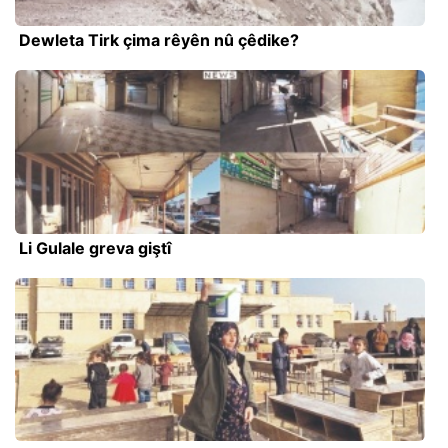
Dewleta Tirk çima rêyên nû çêdike?
Li Gulale greva giştî