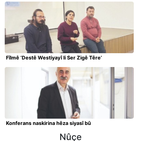
Fîlmê ‘Destê Westiyayî li Ser Zigê Têre’
Konferans naskirina hêza siyasî bû
Nûçe