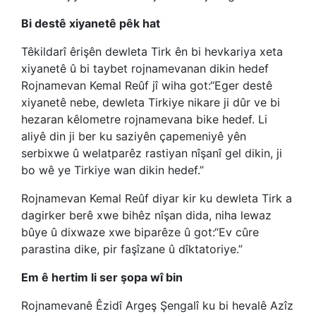
Bi destê xiyanetê pêk hat
Têkildarî êrişên dewleta Tirk ên bi hevkariya xeta
xiyanetê û bi taybet rojnamevanan dikin hedef
Rojnamevan Kemal Reûf jî wiha got:“Eger destê
xiyanetê nebe, dewleta Tirkiye nikare ji dûr ve bi
hezaran kêlometre rojnamevana bike hedef. Li
aliyê din ji ber ku saziyên çapemeniyê yên
serbixwe û welatparêz rastiyan nîşanî gel dikin, ji
bo wê ye Tirkiye wan dikin hedef.”
Rojnamevan Kemal Reûf diyar kir ku dewleta Tirk a
dagirker berê xwe bihêz nîşan dida, niha lewaz
bûye û dixwaze xwe biparêze û got:“Ev cûre
parastina dike, pir faşîzane û dîktatoriye.”
Em ê hertim li ser şopa wî bin
Rojnamevanê Êzidî Argeş Şengalî ku bi hevalê Azîz