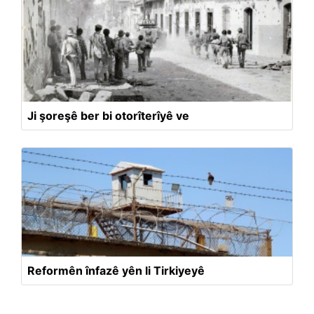
Ji şoreşê ber bi otorîterîyê ve
Reformên înfazê yên li Tirkiyeyê