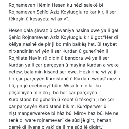
Rojnamevan Hêmin Hesen ku nêzî salekê bi
Rojnamevan Şehîd Azîz Koyluoglu re kar kir, li ser
têkoşîn û kesayeta wî axivî.
Hesen qala şêwaz û çawaniya nasîna xwe ya li gel
Şehîd Rojnamevan Azîz Koyluoglu kir û got:“Her di
kêliya nasînê de pir ji bo min balkêş hat. Bi taybet
nirxandinên wî yên li ser Kurdan û guherînên li
Rojhilata Navîn rû didin û bandora wê ya li ser
Kurdan ya li çar parçeyan û mayîna Kurdan a weke
netew, bala min kişand ser xwe. Hezkirina wî ya ji
bo çar parçeyên Kurdistanê û Kurdan ewqasî mezin
bû, pir jê ecêbmayî bûm. Wisa li min kir ku
pêşbîniyên min ên ji bo her çar parçeyên
Kurdistanê bê guherîn û xebat û têkoşîn ji bo çer
çar parçeyên Kurdistanê bikim. Kurdperwer û
niştimanperwereke bi hêz bû. Mirov hez bû. Me ne
tenê di ware rojnamevanî de sûd jê girt, heman
demê di jiyana civakî de jî me sûd jê digirt.”