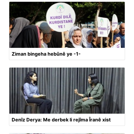
Ziman bingeha hebûnê ye -1-
Denîz Derya: Me derbek li rejîma Îranê xist