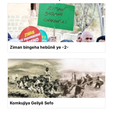
Ziman bingeha hebûnê ye -2-
Komkujiya Geliyê Sefo