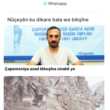
Whatsapp
Nûçeyên ku dikare bala we bikşîne
Çapemeniya azad têkoşîna civakê ye