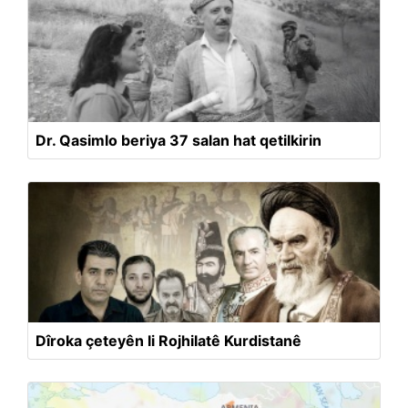
Dr. Qasimlo beriya 37 salan hat qetilkirin
Dîroka çeteyên li Rojhilatê Kurdistanê