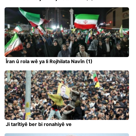
Îran û rola wê ya li Rojhilata Navîn (1)
Ji tarîtiyê ber bi ronahiyê ve