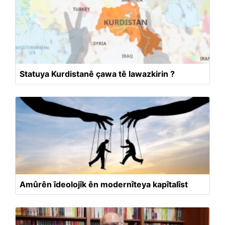
Statuya Kurdistanê çawa tê lawazkirin ?
Amûrên îdeolojîk ên modernîteya kapîtalîst