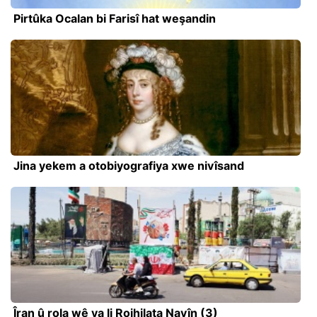
Pirtûka Ocalan bi Farisî hat weşandin
Jina yekem a otobiyografiya xwe nivîsand
Îran û rola wê ya li Rojhilata Navîn (3)