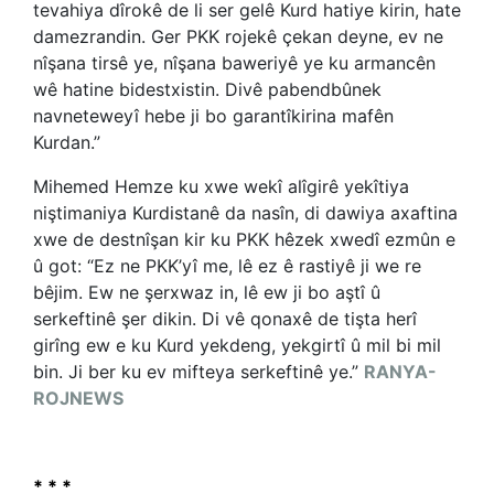
tevahiya dîrokê de li ser gelê Kurd hatiye kirin, hate
damezrandin. Ger PKK rojekê çekan deyne, ev ne
nîşana tirsê ye, nîşana baweriyê ye ku armancên
wê hatine bidestxistin. Divê pabendbûnek
navneteweyî hebe ji bo garantîkirina mafên
Kurdan.”
Mihemed Hemze ku xwe wekî alîgirê yekîtiya
niştimaniya Kurdistanê da nasîn, di dawiya axaftina
xwe de destnîşan kir ku PKK hêzek xwedî ezmûn e
û got: “Ez ne PKK’yî me, lê ez ê rastiyê ji we re
bêjim. Ew ne şerxwaz in, lê ew ji bo aştî û
serkeftinê şer dikin. Di vê qonaxê de tişta herî
girîng ew e ku Kurd yekdeng, yekgirtî û mil bi mil
bin. Ji ber ku ev mifteya serkeftinê ye.”
RANYA-
ROJNEWS
* * *