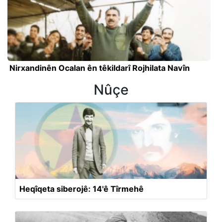
Nirxandinên Ocalan ên têkildarî Rojhilata Navîn
Nûçe
Heqîqeta siberojê: 14'ê Tîrmehê