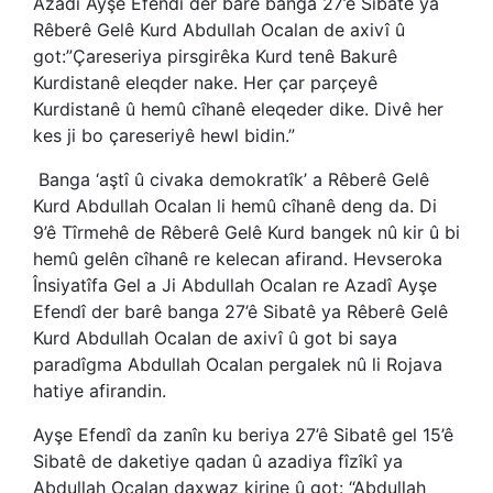
Azadî Ayşe Efendî der barê banga 27’ê Sibatê ya
Rêberê Gelê Kurd Abdullah Ocalan de axivî û
got
:”Çareseriya pirsgirêka Kurd tenê Bakurê
Kurdistanê eleqder nake. Her çar parçeyê
Kurdistanê û hemû cîhanê eleqeder dike. Divê her
kes ji bo çareseriyê hewl bidin.”
Banga ‘aştî û civaka demokratîk’ a Rêberê Gelê
Kurd Abdullah Ocalan li hemû cîhanê deng da. Di
9’ê Tîrmehê de Rêberê Gelê Kurd bangek nû kir û bi
hemû gelên cîhanê re kelecan afirand. Hevseroka
Însiyatîfa Gel a Ji Abdullah Ocalan re Azadî Ayşe
Efendî der barê banga 27’ê Sibatê ya Rêberê Gelê
Kurd Abdullah Ocalan de axivî û got bi saya
paradîgma Abdullah Ocalan pergalek nû li Rojava
hatiye afirandin.
Ayşe Efendî da zanîn ku beriya 27’ê Sibatê gel 15’ê
Sibatê de daketiye qadan û azadiya fîzîkî ya
Abdullah Ocalan daxwaz kirine û got: “Abdullah