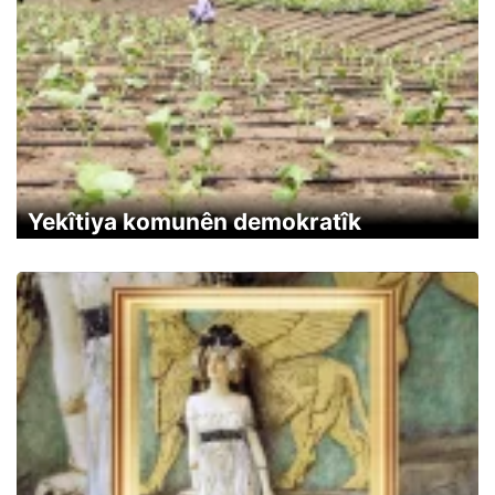
Yekîtiya komunên demokratîk