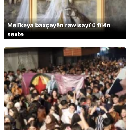
Melîkeya baxçeyên rawisayî û fîlên
sexte