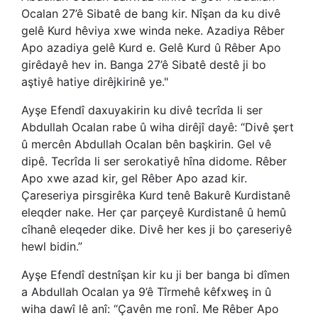
Ocalan 27’ê Sibatê de bang kir. Nîşan da ku divê
gelê Kurd hêviya xwe winda neke. Azadiya Rêber
Apo azadiya gelê Kurd e. Gelê Kurd û Rêber Apo
girêdayê hev in. Banga 27’ê Sibatê destê ji bo
aştiyê hatiye dirêjkirinê ye."
Ayşe Efendî daxuyakirin ku divê tecrîda li ser
Abdullah Ocalan rabe û wiha dirêjî dayê: “Divê şert
û mercên Abdullah Ocalan bên başkirin. Gel vê
dipê. Tecrîda li ser serokatiyê hîna didome. Rêber
Apo xwe azad kir, gel Rêber Apo azad kir.
Çareseriya pirsgirêka Kurd tenê Bakurê Kurdistanê
eleqder nake. Her çar parçeyê Kurdistanê û hemû
cîhanê eleqeder dike. Divê her kes ji bo çareseriyê
hewl bidin.”
Ayşe Efendî destnîşan kir ku ji ber banga bi dîmen
a Abdullah Ocalan ya 9’ê Tîrmehê kêfxweş in û
wiha dawî lê anî: “Çavên me ronî. Me Rêber Apo