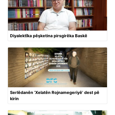
Diyalektîka pêşketina pirsgirêka Baskê
Serlêdanên ‘Xelatên Rojnamegeriyê’ dest pê
kirin