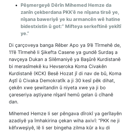
Pêşmergeyê Dêrîn Mihemed Hemze da
zanîn çekberdana PKK’ê ne nîşana tirsê ye,
nîşana baweriyê ye ku armancên wê hatine
bidestxistin û got:”
Mifteya serkeftinê yekîtî
ye
.”
Di çarçoveya banga Rêber Apo ya 9’ê Tîrmehê de,
11’ê Tîrmehê li Şikefta Casene ya gundê Surdaş a
navçeya Dukan a Silêmaniyê ya Başûrê Kurdistanê
bi merasîmekê ku Hevseroka Koma Civakên
Kurdistanê (KCK) Besê Hozat jî di nav de bû, Koma
Aştî û Civaka Demokratîk a ji 30 kesî pêk dihat,
çekên xwe şewitandin û niyeta xwe ya ji bo
çareseriya aştiyane nîşanî hemû gelan û cîhanê
dan.
Mihemed Hemze li ser pêngava dîrokî ya gerîlayên
azadiyê ya îmhakirina çekan wiha axivî: “PKK ne ji
kêfxweşiyê, lê li ser bingeha zilma kûr a ku di