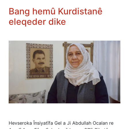
Bang hemû Kurdistanê
eleqeder dike
Hevseroka Însiyatîfa Gel a Ji Abdullah Ocalan re