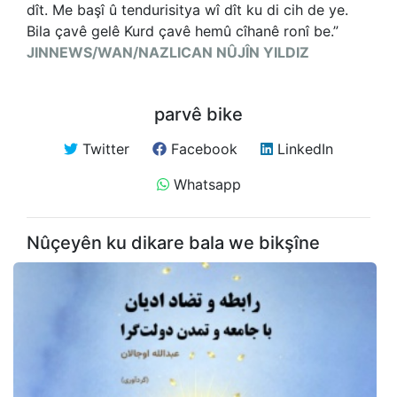
dît. Me başî û tendurisitya wî dît ku di cih de ye.
Bila çavê gelê Kurd çavê hemû cîhanê ronî be.”
JINNEWS/WAN/NAZLICAN NÛJÎN YILDIZ
parvê bike
Twitter
Facebook
LinkedIn
Whatsapp
Nûçeyên ku dikare bala we bikşîne