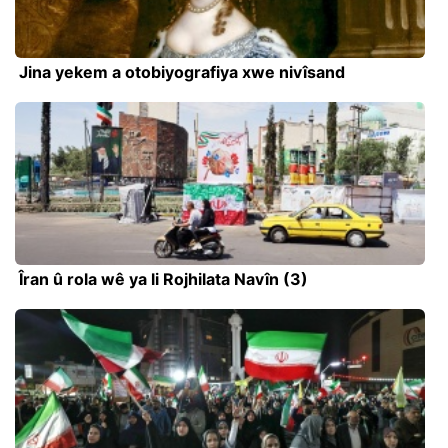
Jina yekem a otobiyografiya xwe nivîsand
Îran û rola wê ya li Rojhilata Navîn (3)