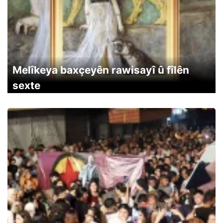
Melîkeya baxçeyên rawisayî û fîlên
sexte