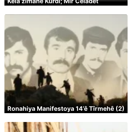
Kela zimanê Kurdî; Mîr Celadet
Ronahiya Manifestoya 14’ê Tîrmehê (2)