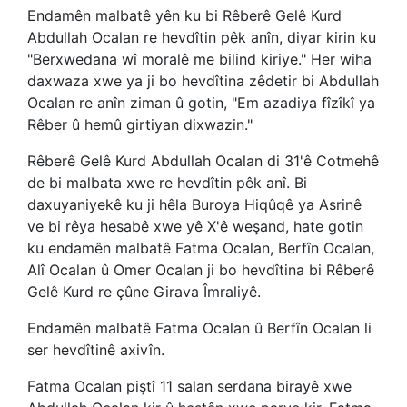
Endamên malbatê yên ku bi Rêberê Gelê Kurd
Abdullah Ocalan re hevdîtin pêk anîn, diyar kirin ku
"Berxwedana wî moralê me bilind kiriye." Her wiha
daxwaza xwe ya ji bo hevdîtina zêdetir bi Abdullah
Ocalan re anîn ziman û gotin, "Em azadiya fîzîkî ya
Rêber û hemû girtiyan dixwazin."
Rêberê Gelê Kurd Abdullah Ocalan di 31'ê Cotmehê
de bi malbata xwe re hevdîtin pêk anî. Bi
daxuyaniyekê ku ji hêla Buroya Hiqûqê ya Asrinê
ve bi rêya hesabê xwe yê X'ê weşand, hate gotin
ku endamên malbatê Fatma Ocalan, Berfîn Ocalan,
Alî Ocalan û Omer Ocalan ji bo hevdîtina bi Rêberê
Gelê Kurd re çûne Girava Îmraliyê.
Endamên malbatê Fatma Ocalan û Berfîn Ocalan li
ser hevdîtinê axivîn.
Fatma Ocalan piştî 11 salan serdana birayê xwe