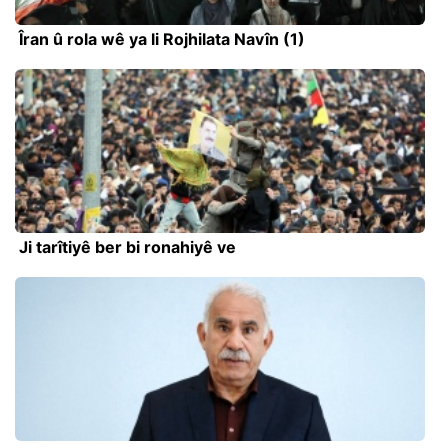
Îran û rola wê ya li Rojhilata Navîn (1)
Ji tarîtiyê ber bi ronahiyê ve