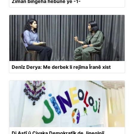
Ziman bingeha hebûnê ye -1-
Denîz Derya: Me derbek li rejîma Îranê xist
Di Aştî û Civaka Demokratîk de Jineolojî