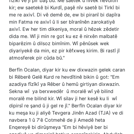
fîzîkî ve jî pir baş bû. Me saetek û nîvek hevdîtin
kir; ew saetekê bi Kurdî, paşê nîv saetê bi Tirkî bi
me re axivî. Di vê demê de, ew bi piranî bi dapîra
min Fatma re axivî û li ser bîranînên zarokatiyê
axivî. Ew her tim dikeniya, moral û hêzek zêdetir
dida me. Wî ji min re got ku ez ê nirxên malbatê
biparêzim û dilsoz bimînim. Wî pênûsek wek
diyariyekê da min, ez pir kêfxweş kirim. Bi rastî jî
atmosferek pir cûda bû."
Berfîn Ocalan, diyar kir ku ew dixwazin gelek caran
bi Rêberê Gelê Kurd re hevdîtinê bikin û got: "Em
azadiya fîzîkî ya Rêber û hemû girtiyan dixwazin.
Sekna wî
ya berxwedêr
û moralê wî yê bilind
moralê me bilind kir. Wî silav ji her kesê ku li
wî
dipirsî re şand û ji gel re jî." Berfîn Ocalan diyar kir
ku meşa ku ji aliyê Tevgera Jinên Azad (TJA) ve di
navbera 1 û 7'ê Cotmehê de ji Amedê heta
Enqereyê bi dirûşmeya "Em bi hêviyê ber bi