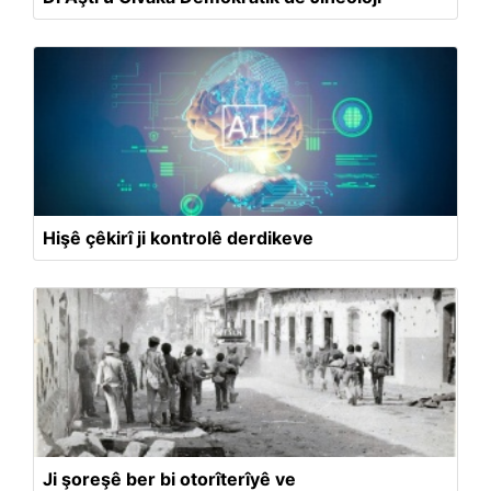
Hişê çêkirî ji kontrolê derdikeve
Ji şoreşê ber bi otorîterîyê ve