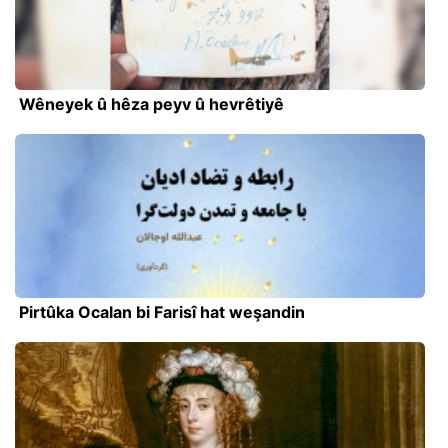
Wêneyek û hêza peyv û hevrêtiyê
Pirtûka Ocalan bi Farisî hat weşandin