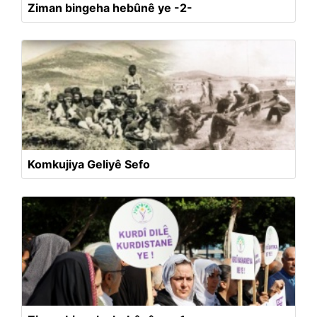
Ziman bingeha hebûnê ye -2-
Komkujiya Geliyê Sefo