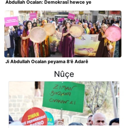
Abdullah Ocalan: Demokrasî hewce ye
Ji Abdullah Ocalan peyama 8'ê Adarê
Nûçe