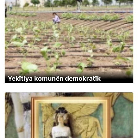
Yekîtiya komunên demokratîk