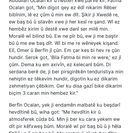
Abdullah Ocalan kir û hestên xwe parve kir. Fatma
Ocalan got, "Min digot qey ez êdî nikarim Rêber
bibînim, lê ez çûm û min ew dît. Şikir ji Xwedê re,
ew baş bû û silavên xwe ji her kesî re şand. Wî ez
hembêz kirim û destê xwe danî ser milê min.
Moralê wî bilind bû. Ew ne pîr bû, ew ji me baştir
bû û me ew baş dît. Wî bi me re wêneyek kişand.
Elî, Omer û Berfîn jî çûn. Em çar kes bi hev re çûn
hundir. Serok got, 'Bila Fatma bi min re were,' ez jî
çûm. Dema ku em axivîn, ez kelecanî bûm. Di
serdana berê de, ji ber pirsgirêkên tenduristiya min
nehiştin ez têkevim hundir, digotin ku ez dikarim
zehmetiyan çêbikim. Ger ku disa gazî bike dikarim
biçim 3 caran min hembez kir."
Berfîn Ocalan, yek ji endamên malbatê ku beşdarî
hevdîtinê bû, wiha got: "Me hevdîtin kir û
atmosferek cûda bû. Min ji ber ku cara yekem ew
dît pir kêfxweş bûm. Moralê wî pir baş bû û ji hêla