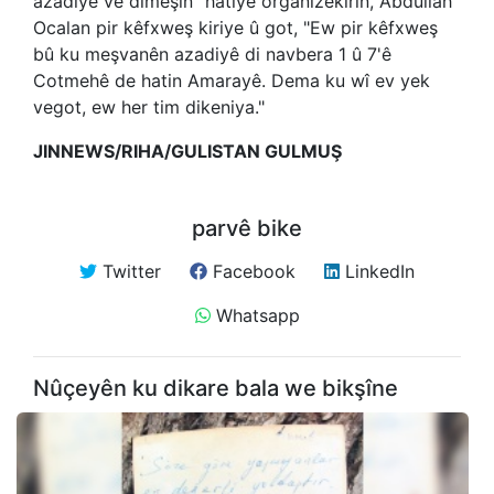
azadiyê ve dimeşin" hatiye organîzekirin, Abdullah
Ocalan pir kêfxweş kiriye û got, "Ew pir kêfxweş
bû ku meşvanên azadiyê di navbera 1 û 7'ê
Cotmehê de hatin Amarayê. Dema ku wî ev yek
vegot, ew her tim dikeniya."
JINNEWS/RIHA/GULISTAN GULMUŞ
parvê bike
Twitter
Facebook
LinkedIn
Whatsapp
Nûçeyên ku dikare bala we bikşîne