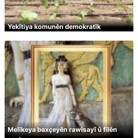
Yekîtiya komunên demokratîk
Melîkeya baxçeyên rawisayî û fîlên