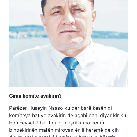
Çima komîte avakirin?
Parêzer Huseyin Naaso ku der barê kesên di
komîteya hatiye avakirin de agahî dan, diyar kir ku
Ebû Feysel ê her tim di meşrûkirina hemû
binpêkirinên mafên mirovan ên li herêmê de cih