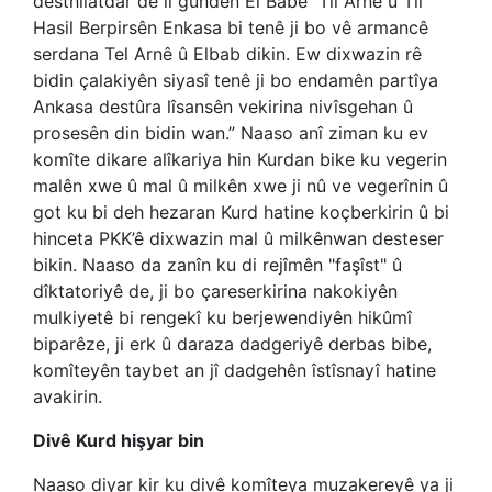
desthilatdar de li gundên El Babê Til Arnê û Til
Hasil Berpirsên Enkasa bi tenê ji bo vê armancê
serdana Tel Arnê û Elbab dikin. Ew dixwazin rê
bidin çalakiyên siyasî tenê ji bo endamên partîya
Ankasa destûra lîsansên vekirina nivîsgehan û
prosesên din bidin wan.” Naaso anî ziman ku ev
komîte dikare alîkariya hin Kurdan bike ku vegerin
malên xwe û mal û milkên xwe ji nû ve vegerînin û
got ku bi deh hezaran Kurd hatine koçberkirin û bi
hinceta PKK’ê dixwazin mal û milkênwan desteser
bikin. Naaso da zanîn ku di rejîmên "faşîst" û
dîktatoriyê de, ji bo çareserkirina nakokiyên
mulkiyetê bi rengekî ku berjewendiyên hikûmî
biparêze, ji erk û daraza dadgeriyê derbas bibe,
komîteyên taybet an jî dadgehên îstîsnayî hatine
avakirin.
Divê Kurd hişyar bin
Naaso diyar kir ku divê komîteya muzakereyê ya ji