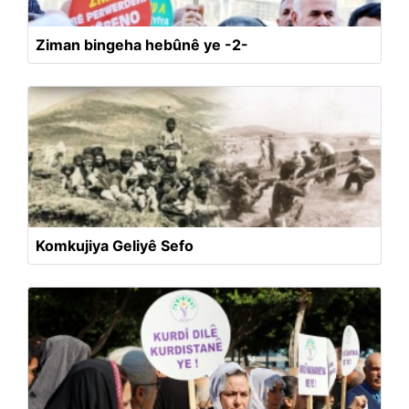
Ziman bingeha hebûnê ye -2-
Komkujiya Geliyê Sefo