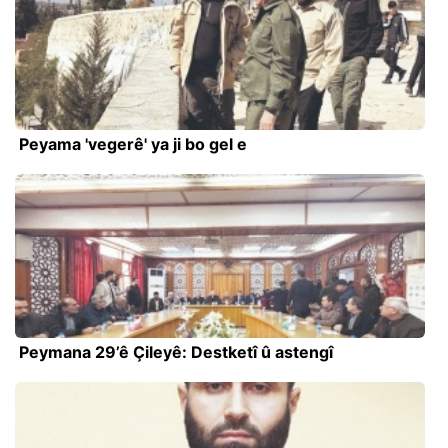
Peyama 'vegerê' ya ji bo gel e
Peymana 29’ê Çileyê: Destketî û astengî