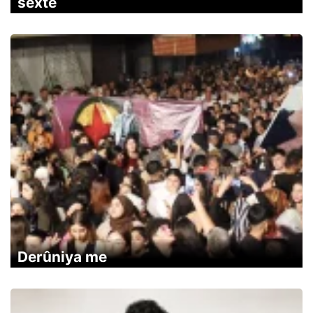
sexte
Derûniya me