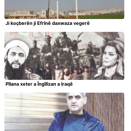
Ji koçberên ji Efrînê daxwaza vegerê
Pîlana xeter a Îngîlîzan a Iraqê