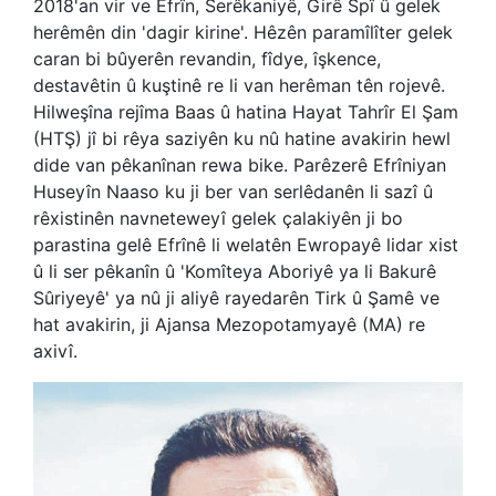
2018'an vir ve Efrîn, Serêkaniyê, Girê Spî û gelek
herêmên din 'dagir kirine'. Hêzên paramîlîter gelek
caran bi bûyerên revandin, fîdye, îşkence,
destavêtin û kuştinê re li van herêman tên rojevê.
Hilweşîna rejîma Baas û hatina Hayat Tahrîr El Şam
(HTŞ) jî bi rêya saziyên ku nû hatine avakirin hewl
dide van pêkanînan rewa bike. Parêzerê Efrîniyan
Huseyîn Naaso ku ji ber van serlêdanên li sazî û
rêxistinên navneteweyî gelek çalakiyên ji bo
parastina gelê Efrînê li welatên Ewropayê lidar xist
û li ser pêkanîn û 'Komîteya Aboriyê ya li Bakurê
Sûriyeyê' ya nû ji aliyê rayedarên Tirk û Şamê ve
hat avakirin, ji Ajansa Mezopotamyayê (MA) re
axivî.