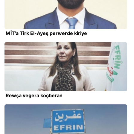
MÎT’a Tirk El-Ayeş perwerde kiriye
Rewşa vegera koçberan