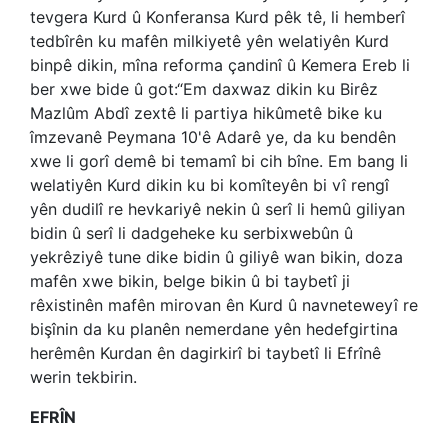
tevgera Kurd û Konferansa Kurd pêk tê, li hemberî
tedbîrên ku mafên milkiyetê yên welatiyên Kurd
binpê dikin, mîna reforma çandinî û Kemera Ereb li
ber xwe bide û got:“Em daxwaz dikin ku Birêz
Mazlûm Abdî zextê li partiya hikûmetê bike ku
îmzevanê Peymana 10'ê Adarê ye, da ku bendên
xwe li gorî demê bi temamî bi cih bîne. Em bang li
welatiyên Kurd dikin ku bi komîteyên bi vî rengî
yên dudilî re hevkariyê nekin û serî li hemû giliyan
bidin û serî li dadgeheke ku serbixwebûn û
yekrêziyê tune dike bidin û giliyê wan bikin, doza
mafên xwe bikin, belge bikin û bi taybetî ji
rêxistinên mafên mirovan ên Kurd û navneteweyî re
bişînin da ku planên nemerdane yên hedefgirtina
herêmên Kurdan ên dagirkirî bi taybetî li Efrînê
werin tekbirin.
EFRÎN