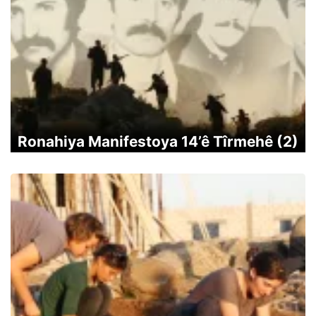
Ronahiya Manifestoya 14’ê Tîrmehê (2)