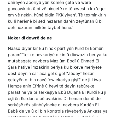
daîreyên aboriyê yên komên çete ve were
guncawkirin û bi vê hincetê re tê xwestin ku 'eger
em vê nekin, hûnê bidin PKK'yiyan'. Tê texmînkirin
ku li herêmê bi sed hezaran darên zeytûnan û bi
deh hezaran milkên taybet hene.”
Noker di dewrê de ne
Naaso diyar kir ku hinok partiyên Kurd bi komên
paramîlîter re hevkariyê dikin û dixwazin beriya ku
mutabaqata navbera Mazlûm Ebdî û Ehmed El
Şara hatiye îmzakirin beriya ku bikeve meriyete
dest deynin sar axa gel û got:“Zêdeyî hezar
çeteyên di bin navê 'ewlekariya giştî' de ji Lîwa
Hemze anîn Efrînê û hewl tê dayîn tabûreke
parastinê ya bi serkêşiya Ebû Dujana El Kurdî ku ji
eşîrên Kurdan e bê avakirin. Di heman demê de
serkêşê rêxistinbûyîneke di navbera Kurdên El
Babê de ye û di bin kontrola rêveberiya Ankasa ya