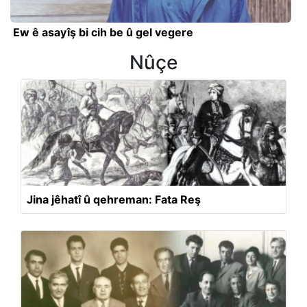
Ew ê asayîş bi cih be û gel vegere
Nûçe
Jina jêhatî û qehreman: Fata Reş