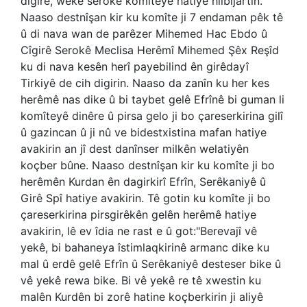
digire, weke serokê komîteyê hatiye hilbijartin.
Naaso destnîşan kir ku komîte ji 7 endaman pêk tê
û di nava wan de parêzer Mihemed Hac Ebdo û
Cîgirê Serokê Meclisa Herêmî Mihemed Şêx Reşîd
ku di nava kesên herî payebilind ên girêdayî
Tirkiyê de cih digirin. Naaso da zanîn ku her kes
herêmê nas dike û bi taybet gelê Efrînê bi guman li
komîteyê dinêre û pirsa gelo ji bo çareserkirina gilî
û gazincan û ji nû ve bidestxistina mafan hatiye
avakirin an jî dest danînser milkên welatiyên
koçber bûne. Naaso destnîşan kir ku komîte ji bo
herêmên Kurdan ên dagirkirî Efrîn, Serêkaniyê û
Girê Spî hatiye avakirin. Tê gotin ku komîte ji bo
çareserkirina pirsgirêkên gelên herêmê hatiye
avakirin, lê ev îdia ne rast e û got:"Berevajî vê
yekê, bi bahaneya îstimlaqkirinê armanc dike ku
mal û erdê gelê Efrîn û Serêkaniyê desteser bike û
vê yekê rewa bike. Bi vê yekê re tê xwestin ku
malên Kurdên bi zorê hatine koçberkirin ji aliyê