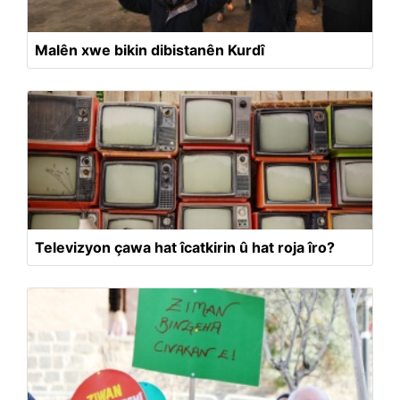
Malên xwe bikin dibistanên Kurdî
Televizyon çawa hat îcatkirin û hat roja îro?