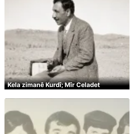
Kela zimanê Kurdî; Mîr Celadet