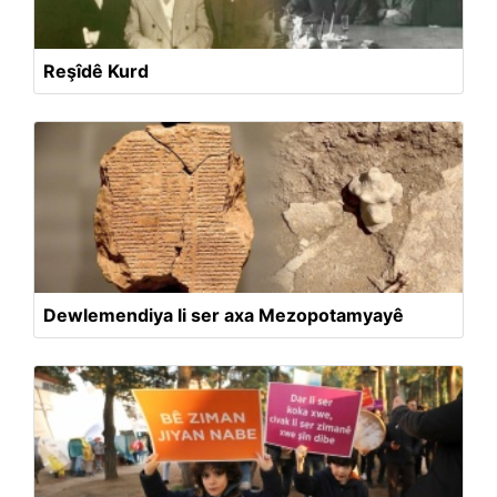
Reşîdê Kurd
Dewlemendiya li ser axa Mezopotamyayê