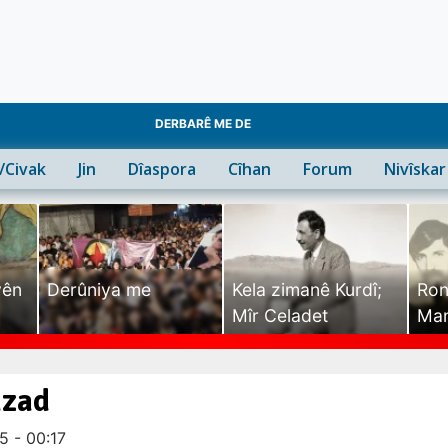
DERBARÊ ME DE
n/Civak
Jin
Dîaspora
Cîhan
Forum
Nivîskar
yên
Derûniya me
Kela zimanê Kurdî;
Ron
Mîr Celadet
Man
Tîr
azad
5 - 00:17