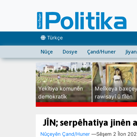
Türkçe
Nûçe
Dosye
Çand/Huner
Jiya
Yekîtiya komunên
Melîkeya baxçe
demokratîk
rawisayî û fîlên
sexte
JÎN; serpêhatiya jinên 
Nûçeyên Çand/Huner
—
Sêşem 2 Îlon 202