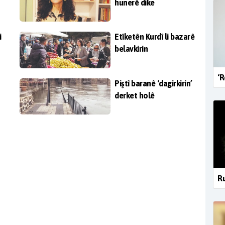
hunerê dike
i
Etîketên Kurdî li bazarê
belavkirin
‘R
Piştî baranê ‘dagirkirin’
derket holê
Ru