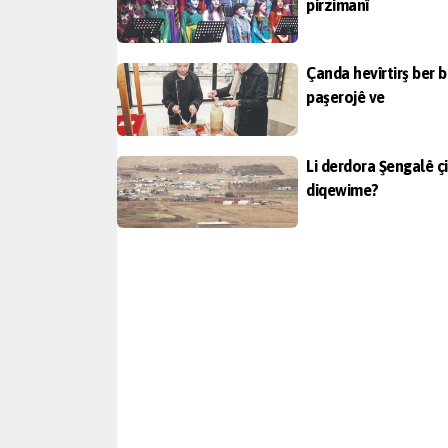
pirzimanî
Çanda hevîrtirş ber b
paşerojê ve
Li derdora Şengalê çi
diqewime?