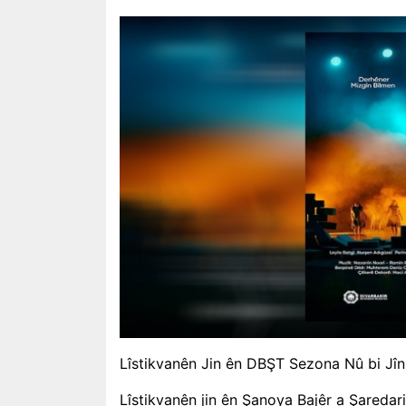
Lîstikvanên Jin ên DBŞT Sezona Nû bi Jîn
Lîstikvanên jin ên Şanoya Bajêr a Şared