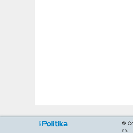
© Co
ne.