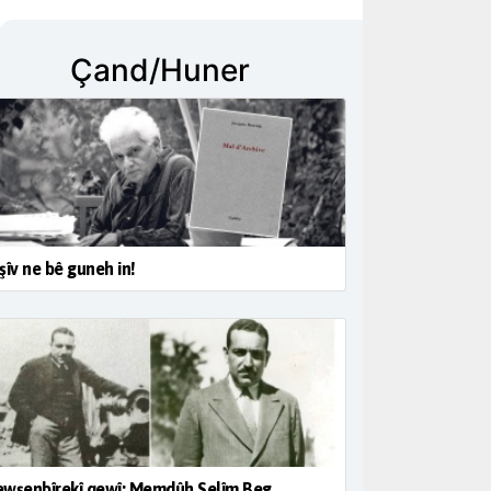
Çand/Huner
şîv ne bê guneh in!
wşenbîrekî qewî; Memdûh Selîm Beg