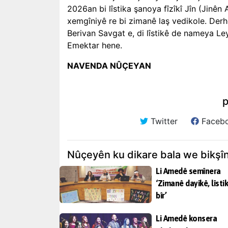
2026an bi lîstika şanoya fîzîkî Jîn (Jinên 
xemgîniyê re bi zimanê laş vedikole. Derh
Berivan Savgat e, di lîstikê de nameya Le
Emektar hene.
NAVENDA NÛÇEYAN
p
Twitter
Faceb
Nûçeyên ku dikare bala we bikşî
Li Amedê semînera
‘Zimanê dayikê, lîstik
bîr’
Li Amedê konsera