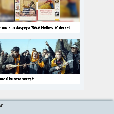
rmola bi dosyeya ‘Şêxê Helbestê’ derket
nd û hunera şoreşê
tî