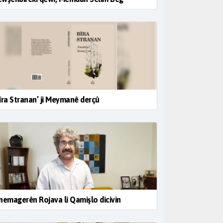
îra Stranan’ ji Meymanê derçû
nemagerên Rojava li Qamişlo dicivin