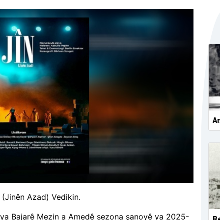
Ar
 (Jinên Azad) Vedikin.
ariya Bajarê Mezin a Amedê sezona şanoyê ya 2025-
Re