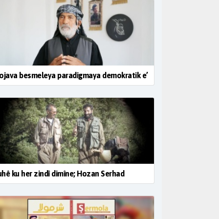
ojava besmeleya paradigmaya demokratik e’
hê ku her zindî dimîne; Hozan Serhad