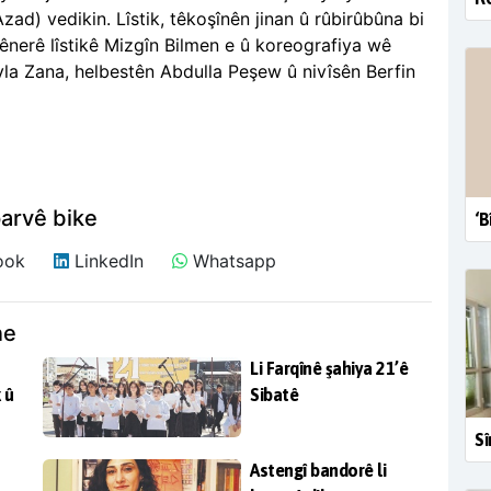
Azad) vedikin. Lîstik, têkoşînên jinan û rûbirûbûna bi
ênerê lîstikê Mizgîn Bilmen e û koreografiya wê
yla Zana, helbestên Abdulla Peşew û nivîsên Berfin
arvê bike
‘B
ook
LinkedIn
Whatsapp
ne
Li Farqînê şahiya 21’ê
 û
Sibatê
Sî
Astengî bandorê li