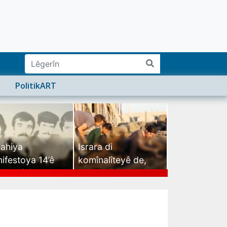
PolitikART
ahiya
Israra di
ifestoya 14’ê
komînalîteyê de,
mehê (2)
israra mirovatiyê ye