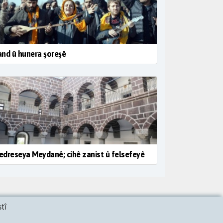
nd û hunera şoreşê
dreseya Meydanê; cihê zanist û felsefeyê
tî