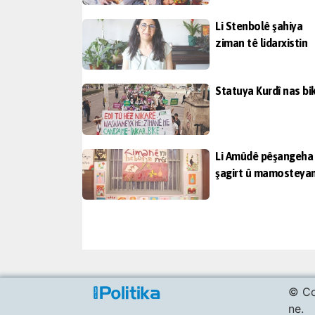
Li Stenbolê şahiya
ziman tê lidarxistin
Statuya Kurdî nas bik
Li Amûdê pêşangeha
şagirt û mamosteya
© Co
ne.