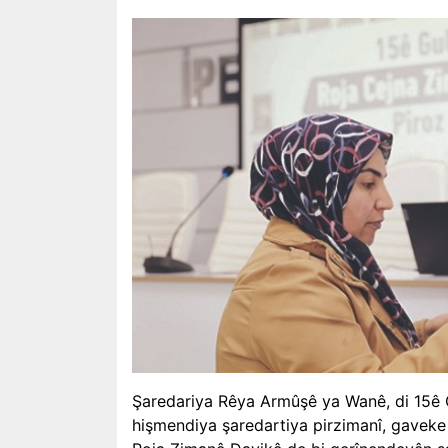
Şaredariya Rêya Armûşê ya Wanê, di 15ê G
hişmendiya şaredartiya pirzimanî, gaveke 