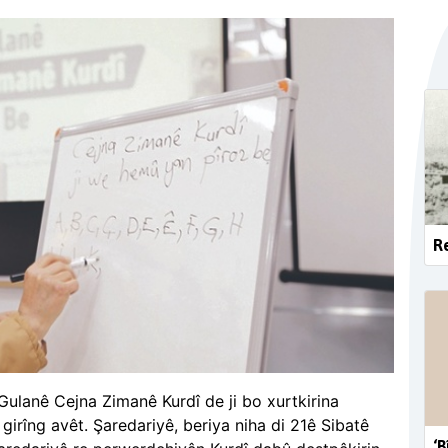
Re
ulanê Cejna Zimanê Kurdî de ji bo xurtkirina
girîng avêt. Şaredariyê, beriya niha di 21ê Sibatê
‘B