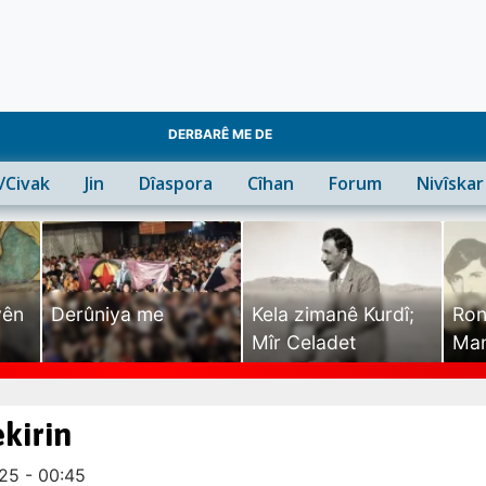
DERBARÊ ME DE
n/Civak
Jin
Dîaspora
Cîhan
Forum
Nivîskar
yên
Derûniya me
Kela zimanê Kurdî;
Ron
Mîr Celadet
Man
Tîr
kirin
25 - 00:45