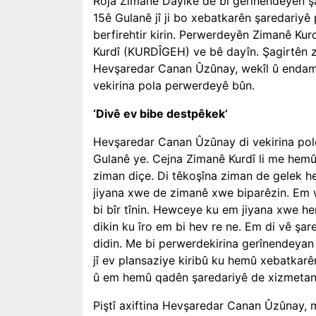
Roja Zimanê Dayikê de bi gerînendeyên şa
15ê Gulanê jî ji bo xebatkarên şaredariyê
berfirehtir kirin. Perwerdeyên Zimanê Kur
Kurdî (KURDÎGEH) ve bê dayîn. Şagirtên z
Hevşaredar Canan Ûzûnay, wekîl û endam
vekirina pola perwerdeyê bûn.
‘Divê ev bibe destpêkek’
Hevşaredar Canan Ûzûnay di vekirina polê 
Gulanê ye. Cejna Zimanê Kurdî li me hemûya
ziman diçe. Di têkoşîna ziman de gelek h
jiyana xwe de zimanê xwe biparêzin. Em
bi bîr tînin. Hewceye ku em jiyana xwe h
dikin ku îro em bi hev re ne. Em di vê şar
didin. Me bi perwerdekirina gerînendeyan
jî ev plansaziye kiribû ku hemû xebatkarê
û em hemû qadên şaredariyê de xizmetan b
Piştî axiftina Hevşaredar Canan Ûzûnay