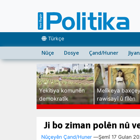
Türkçe
Nûçe
Dosye
Çand/Huner
Jiya
Yekîtiya komunên
Melîkeya baxçe
demokratîk
rawisayî û fîlên
sexte
Ji bo ziman polên nû ve
Nûçeyên Çand/Huner
—
Şemî 17 Gulan 20