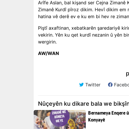
Arîfe Aslan, bal kişand ser Cejna Zimanê K
Zimanê Kurdî pîroz dikim. Hevî dikim em 
hatina vê derê ev e ku em bi hev re zimanê
Piştî axaftinan, xebatkarên şaredariyê ki
vekirin. Yên ku qet kurdî nezanin û yên 
wergirin.
AW/WAN
p
Twitter
Faceb
Nûçeyên ku dikare bala we bikşî
Bernameya Enqere û
Konyayê