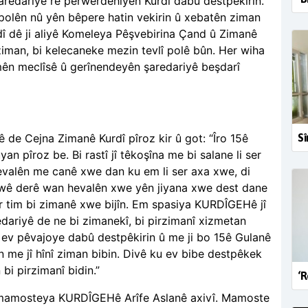
redariyê re perwerdehiyên Kurdî dabû destpêkirin.
 polên nû yên bêpere hatin vekirin û xebatên ziman
dî dê ji aliyê Komeleya Pêşvebirina Çand û Zimanê
iman, bi kelecaneke mezin tevlî polê bûn. Her wiha
ên meclîsê û gerînendeyên şaredariyê beşdarî
Sî
de Cejna Zimanê Kurdî pîroz kir û got: “Îro 15ê
n pîroz be. Bi rastî jî têkoşîna me bi salane li ser
evalên me canê xwe dan ku em li ser axa xwe, di
 wê derê wan hevalên xwe yên jiyana xwe dest dane
er tim bi zimanê xwe bijîn. Em spasiya KURDÎGEHê jî
edariyê de ne bi zimanekî, bi pirzimanî xizmetan
 ev pêvajoye dabû destpêkirin û me ji bo 15ê Gulanê
n me jî hînî ziman bibin. Divê ku ev bibe destpêkek
i pirzimanî bidin.”
‘R
, mamosteya KURDÎGEHê Arîfe Aslanê axivî. Mamoste