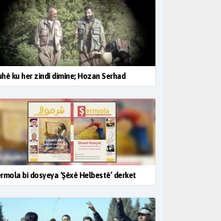
hê ku her zindî dimîne; Hozan Serhad
rmola bi dosyeya ‘Şêxê Helbestê’ derket