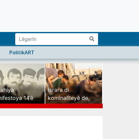
PolitikART
ahiya
Israra di
ifestoya 14’ê
komînalîteyê de,
mehê (2)
israra mirovatiyê ye