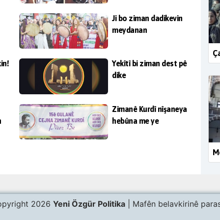
Ji bo ziman dadikevin
meydanan
Ça
in!
Yekîtî bi ziman dest pê
dike
Zimanê Kurdî nîşaneya
n
hebûna me ye
Me
pyright 2026
Yeni Özgür Politika
| Mafên belavkirinê paras