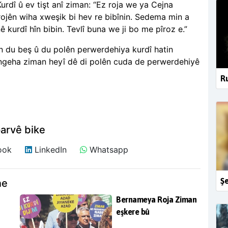
urdî û ev tişt anî ziman: “Ez roja we ya Cejna
rojên wiha xweşik bi hev re bibînin. Sedema min a
 kurdî hîn bibin. Tevlî buna we ji bo me pîroz e.”
rin du beş û du polên perwerdehiya kurdî hatin
bingeha ziman heyî dê di polên cuda de perwerdehiyê
Ru
arvê bike
ook
LinkedIn
Whatsapp
Şe
ne
Bernameya Roja Ziman
eşkere bû