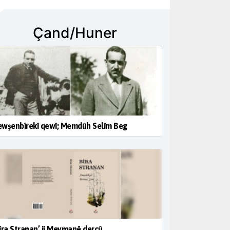
Çand/Huner
wşenbîrekî qewî; Memdûh Selîm Beg
îra Stranan’ ji Meymanê derçû