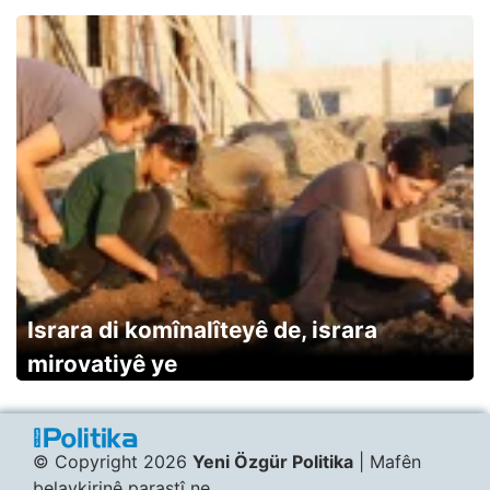
Israra di komînalîteyê de, israra
mirovatiyê ye
© Copyright 2026
Yeni Özgür Politika
| Mafên
belavkirinê parastî ne.