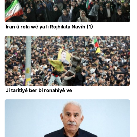
Îran û rola wê ya li Rojhilata Navîn (1)
Ji tarîtiyê ber bi ronahiyê ve