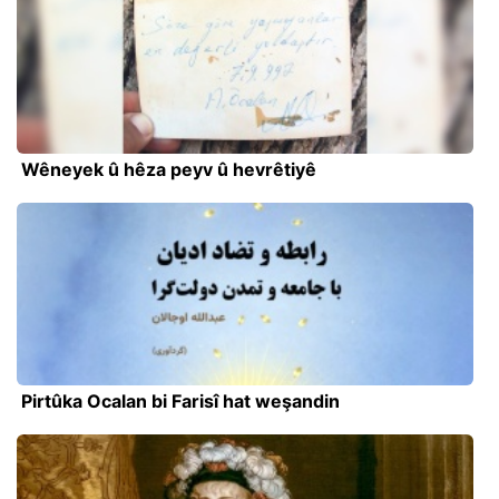
Wêneyek û hêza peyv û hevrêtiyê
Pirtûka Ocalan bi Farisî hat weşandin