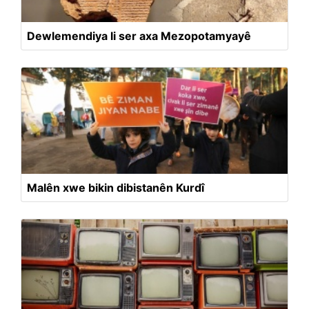
Dewlemendiya li ser axa Mezopotamyayê
Malên xwe bikin dibistanên Kurdî