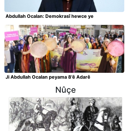
Abdullah Ocalan: Demokrasî hewce ye
Ji Abdullah Ocalan peyama 8'ê Adarê
Nûçe