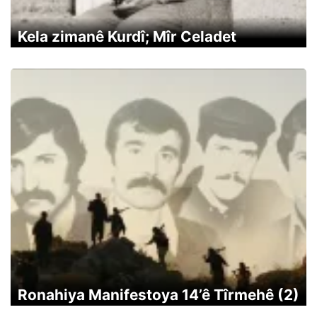
Kela zimanê Kurdî; Mîr Celadet
Ronahiya Manifestoya 14’ê Tîrmehê (2)