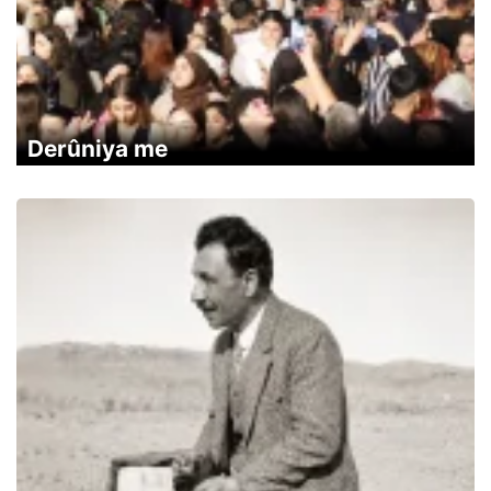
Derûniya me