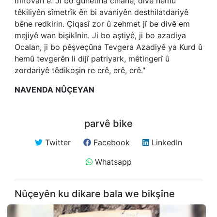
mirovan e. Ji bo guhetina cîhanê, divê hemû
têkiliyên sîmetrîk ên bi avaniyên desthilatdariyê
bêne redkirin. Çiqasî zor û zehmet jî be divê em
mejiyê wan bişikînin. Ji bo aştiyê, ji bo azadiya
Ocalan, ji bo pêşveçûna Tevgera Azadiyê ya Kurd û
hemû tevgerên li dijî patriyark, mêtingerî û
zordariyê têdikoşin re erê, erê, erê."
NAVENDA NÛÇEYAN
parvê bike
Twitter
Facebook
LinkedIn
Whatsapp
Nûçeyên ku dikare bala we bikşîne