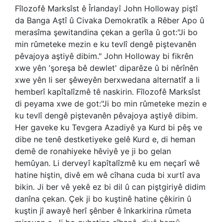
Fîlozofê Marksîst ê Îrlandayî John Holloway piştî
da Banga Aştî û Civaka Demokratîk a Rêber Apo û
merasîma şewitandina çekan a gerîla û got:"Ji bo
min rûmeteke mezin e ku tevlî dengê piştevanên
pêvajoya aştiyê dibim." John Holloway bi fikrên
xwe yên 'şoreşa bê dewlet' diparêze û bi nêrînên
xwe yên li ser şêweyên berxwedana alternatîf a li
hemberî kapîtalîzmê tê naskirin. Fîlozofê Marksîst
di peyama xwe de got:"Ji bo min rûmeteke mezin e
ku tevlî dengê piştevanên pêvajoya aştiyê dibim.
Her gaveke ku Tevgera Azadiyê ya Kurd bi pêş ve
dibe ne tenê destketiyeke gelê Kurd e, di heman
demê de ronahiyeke hêviyê ye ji bo gelan
hemûyan. Li derveyî kapîtalîzmê ku em neçarî wê
hatine hiştin, divê em wê cîhana cuda bi xurtî ava
bikin. Ji ber vê yekê ez bi dil û can piştgiriyê didim
danîna çekan. Çek ji bo kuştinê hatine çêkirin û
kuştin jî awayê herî şênber ê înkarkirina rûmeta