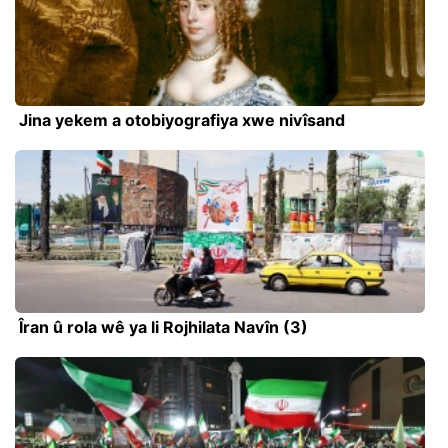
Jina yekem a otobiyografiya xwe nivîsand
Îran û rola wê ya li Rojhilata Navîn (3)