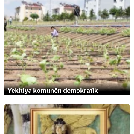
Yekîtiya komunên demokratîk