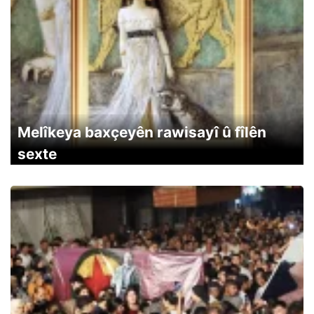
Melîkeya baxçeyên rawisayî û fîlên
sexte