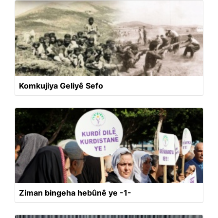
Komkujiya Geliyê Sefo
Ziman bingeha hebûnê ye -1-