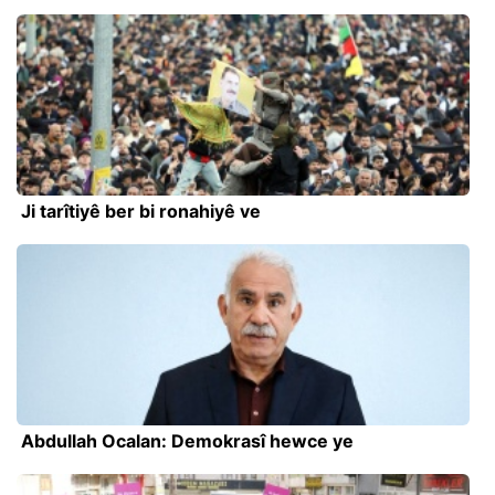
Ji tarîtiyê ber bi ronahiyê ve
Abdullah Ocalan: Demokrasî hewce ye