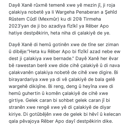
Dayê Xanê rûxmê temenê xwe yê mezin jî, ji roja
çalakiya nobetê ya li Wargeha Penaberan a Şehîd
Rûstem Cûdî (Mexmûr) ku di 20’ê Tirmeha
2023’yan de ji bo azadiya fîzîkî ya Rêber Apo
hatiye destpêkirin, heta niha di çalakiyê de ye.
Dayê Xanê di hemû gotinên xwe de tîne ser ziman
û dibêje:’’Heta ku Rêber Apo bi fîzîkî azad nebe ew
dest ji çalakiya xwe bernade.” Dayê Xanê her êvar
bê rawestan berê xwe dide cihê çalakiyê û di nava
çalakvanên çalakiya nobetê de cihê xwe digire. Bi
birayardariya xwe ya di vê çalakiyê de bala gelê
wargehê dikişîne. Bi reng, deng û heyîna xwe di
hemû guhertin û komên çalakiyê de cihê xwe
girtiye. Gelek caran bi sohbet gelek caran jî bi
stranên xwe rengê xwe yê di çalakiyê de diyar
kiriye. Di gotûbêjên xwe de gelek bi hêvî û kelecan
qala pêvajoya Rêber Apo dayî destpêkirin dike.