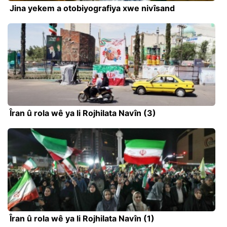
Jina yekem a otobiyografiya xwe nivîsand
Îran û rola wê ya li Rojhilata Navîn (3)
Îran û rola wê ya li Rojhilata Navîn (1)