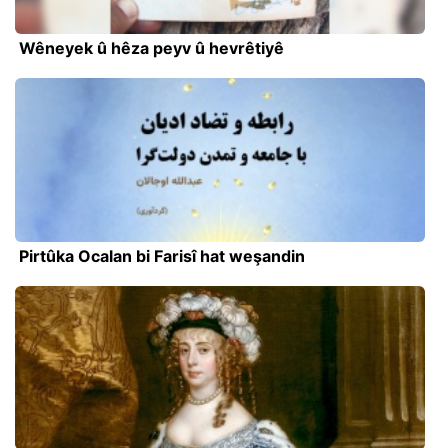
Wêneyek û hêza peyv û hevrêtiyê
Pirtûka Ocalan bi Farisî hat weşandin