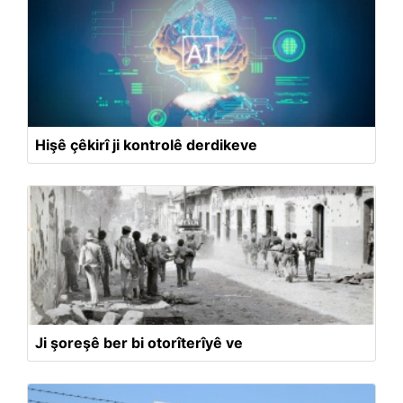
Hişê çêkirî ji kontrolê derdikeve
Ji şoreşê ber bi otorîterîyê ve