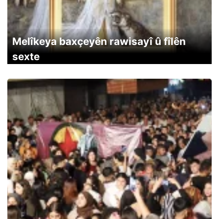
Melîkeya baxçeyên rawisayî û fîlên
sexte