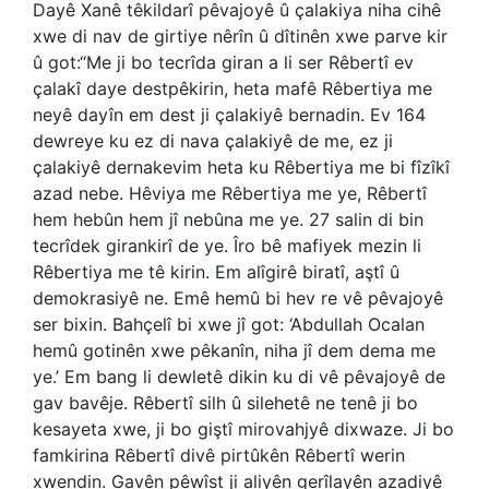
Dayê Xanê têkildarî pêvajoyê û çalakiya niha cihê
xwe di nav de girtiye nêrîn û dîtinên xwe parve kir
û got:“Me ji bo tecrîda giran a li ser Rêbertî ev
çalakî daye destpêkirin, heta mafê Rêbertiya me
neyê dayîn em dest ji çalakiyê bernadin. Ev 164
dewreye ku ez di nava çalakiyê de me, ez ji
çalakiyê dernakevim heta ku Rêbertiya me bi fîzîkî
azad nebe. Hêviya me Rêbertiya me ye, Rêbertî
hem hebûn hem jî nebûna me ye. 27 salin di bin
tecrîdek girankirî de ye. Îro bê mafiyek mezin li
Rêbertiya me tê kirin. Em alîgirê biratî, aştî û
demokrasiyê ne. Emê hemû bi hev re vê pêvajoyê
ser bixin. Bahçelî bi xwe jî got: ‘Abdullah Ocalan
hemû gotinên xwe pêkanîn, niha jî dem dema me
ye.’ Em bang li dewletê dikin ku di vê pêvajoyê de
gav bavêje. Rêbertî silh û silehetê ne tenê ji bo
kesayeta xwe, ji bo giştî mirovahjyê dixwaze. Ji bo
famkirina Rêbertî divê pirtûkên Rêbertî werin
xwendin. Gavên pêwîst ji aliyên gerîlayên azadiyê