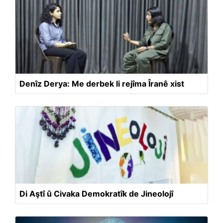
Denîz Derya: Me derbek li rejîma Îranê xist
Di Aştî û Civaka Demokratîk de Jineolojî