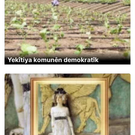
Yekîtiya komunên demokratîk