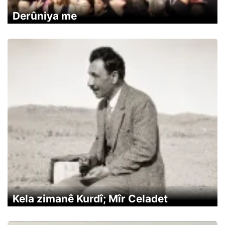
Derûniya me
Kela zimanê Kurdî; Mîr Celadet