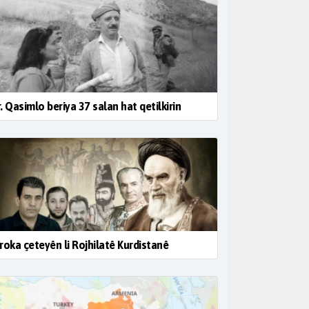
. Qasimlo beriya 37 salan hat qetilkirin
roka çeteyên li Rojhilatê Kurdistanê