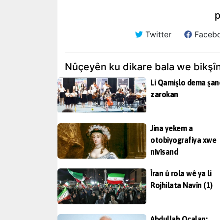
p
Twitter
Faceb
Nûçeyên ku dikare bala we bikşî
Li Qamişlo dema şa
zarokan
Jina yekem a
otobiyografiya xwe
nivîsand
Îran û rola wê ya li
Rojhilata Navîn (1)
Abdullah Ocalan: