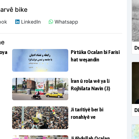
arvê bike
ook
LinkedIn
Whatsapp
ne
Dr
noya
Pirtûka Ocalan bi Farisî
hat weşandin
Îran û rola wê ya li
Rojhilata Navîn (3)
Ji tarîtiyê ber bi
Dî
ronahiyê ve
Ji Abdullah Ocalan