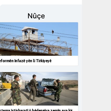
Nûçe
formên înfazê yên li Tirkiyeyê
stema îstixbaratî û bêdengiya zemîn ava kir