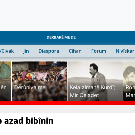
DERBARÊ ME DE
n/Civak
Jin
Dîaspora
Cîhan
Forum
Nivîskar
yên
Derûniya me
Kela zimanê Kurdî;
Ron
Mîr Celadet
Man
Tîr
 azad bibînin