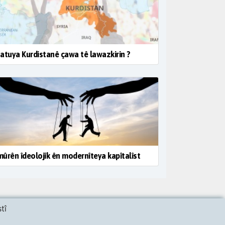
atuya Kurdistanê çawa tê lawazkirin ?
ûrên îdeolojîk ên modernîteya kapîtalîst
tî