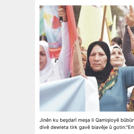
Jinên ku beşdarî meşa li Qamişloyê bûbûn
divê dewleta tirk gavê biavêje û gotin:"