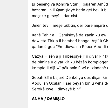
Bi pêşengiya Kongra Star, ji bajarên Amûd
hezaran jin li Qamişloyê hatin gel hev û 
meşeke girseyî li dar xist.
Jinên tev li meşê bûbûn, der barê mijarê 
Xanê Tahir a ji Qamişloyê da zanîn ku ew
dewleta Tirk a li hemberî banga “Aştî û 
qadan û got: “Em dixwazin Rêber Apo di 
Cazya Hisên a ji Tirbespiyê jî jî diyar ki
de bimîne û diyar kir ku hêzên komploger 
komplo li dijî wî pêk anîn û wî di zindanê 
Sebah Elî ji bajarê Dêrikê ye desntîşan ki
Abdullah Ocalan li ser pêyan bin û wiha do
Serokê xwe li dinyayê bin.”
ANHA / QAMIŞLO