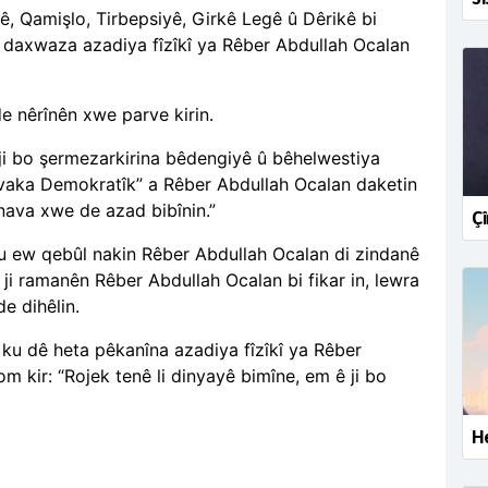
ê, Qamişlo, Tirbepsiyê, Girkê Legê û Dêrikê bi
bi daxwaza azadiya fîzîkî ya Rêber Abdullah Ocalan
de nêrînên xwe parve kirin.
 ji bo şermezarkirina bêdengiyê û bêhelwestiya
Civaka Demokratîk” a Rêber Abdullah Ocalan daketin
nava xwe de azad bibînin.”
Çî
r ku ew qebûl nakin Rêber Abdullah Ocalan di zindanê
ji ramanên Rêber Abdullah Ocalan bi fikar in, lewra
de dihêlin.
r ku dê heta pêkanîna azadiya fîzîkî ya Rêber
m kir: “Rojek tenê li dinyayê bimîne, em ê ji bo
He