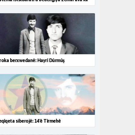
roka berxwedanê: Hayrî Dûrmûş
qîqeta siberojê: 14'ê Tîrmehê