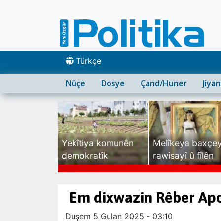
Türkçe
Nûçe
Dosye
Çand/Huner
Jiya
Yekîtiya komunên
Melîkeya baxçe
demokratîk
rawisayî û fîlên
sexte
Em dixwazin Rêber Apo
Duşem 5 Gulan 2025 - 03:10