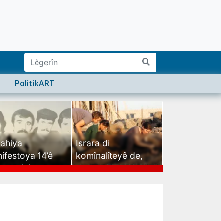
PolitikART
ahiya
Israra di
ifestoya 14’ê
komînalîteyê de,
mehê (2)
israra mirovatiyê ye