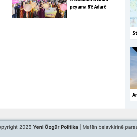
peyama 8'ê Adarê
St
Am
pyright 2026
Yeni Özgür Politika
| Mafên belavkirinê paras