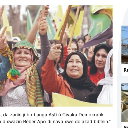
Re
, da zanîn ji bo banga Aştî û Civaka Demokratîk
Em dixwazin Rêber Apo di nava xwe de azad bibînin."
Sî