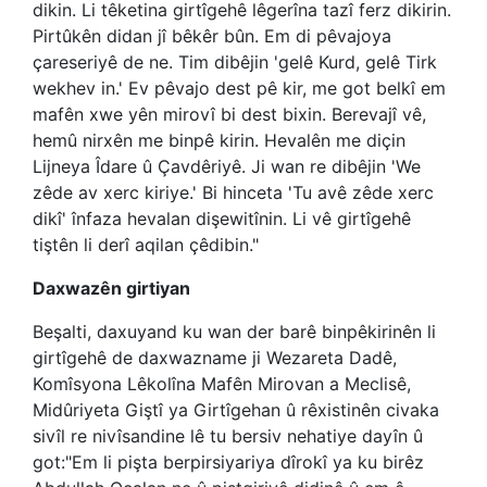
dikin. Li têketina girtîgehê lêgerîna tazî ferz dikirin.
Pirtûkên didan jî bêkêr bûn. Em di pêvajoya
çareseriyê de ne. Tim dibêjin 'gelê Kurd, gelê Tirk
wekhev in.' Ev pêvajo dest pê kir, me got belkî em
mafên xwe yên mirovî bi dest bixin. Berevajî vê,
hemû nirxên me binpê kirin. Hevalên me diçin
Lijneya Îdare û Çavdêriyê. Ji wan re dibêjin 'We
zêde av xerc kiriye.' Bi hinceta 'Tu avê zêde xerc
dikî' înfaza hevalan dişewitînin. Li vê girtîgehê
tiştên li derî aqilan çêdibin."
Daxwazên girtiyan
Beşalti, daxuyand ku wan der barê binpêkirinên li
girtîgehê de daxwazname ji Wezareta Dadê,
Komîsyona Lêkolîna Mafên Mirovan a Meclisê,
Midûriyeta Giştî ya Girtîgehan û rêxistinên civaka
sivîl re nivîsandine lê tu bersiv nehatiye dayîn û
got:"Em li pişta berpirsiyariya dîrokî ya ku birêz