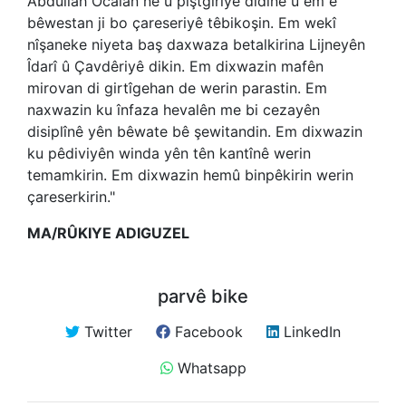
Abdullah Ocalan ne û piştgiriyê didinê û em ê
bêwestan ji bo çareseriyê têbikoşin. Em wekî
nîşaneke niyeta baş daxwaza betalkirina Lijneyên
Îdarî û Çavdêriyê dikin. Em dixwazin mafên
mirovan di girtîgehan de werin parastin. Em
naxwazin ku înfaza hevalên me bi cezayên
disiplînê yên bêwate bê şewitandin. Em dixwazin
ku pêdiviyên winda yên tên kantînê werin
temamkirin. Em dixwazin hemû binpêkirin werin
çareserkirin."
MA/RÛKIYE ADIGUZEL
parvê bike
Twitter
Facebook
LinkedIn
Whatsapp