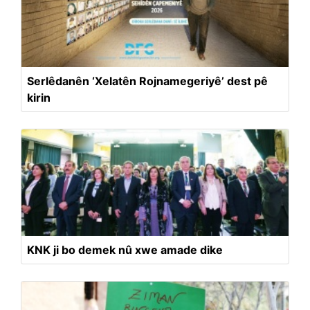
Serlêdanên ‘Xelatên Rojnamegeriyê’ dest pê
kirin
KNK ji bo demek nû xwe amade dike