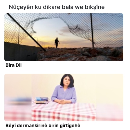
Nûçeyên ku dikare bala we bikşîne
Bîra Dil
Bêyî dermankirinê birin girtîgehê