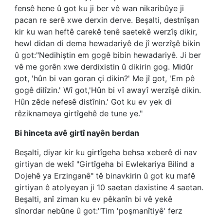
fensê hene û got ku ji ber vê wan nikaribûye ji
pacan re serê xwe derxin derve. Beşalti, destnîşan
kir ku wan heftê carekê tenê saetekê werzîş dikir,
hewl didan di dema hewadariyê de jî werzîşê bikin
û got:"Nedihiştin em gogê bibin hewadariyê. Ji ber
vê me gorên xwe derdixistin û dikirin gog. Midûr
got, 'hûn bi van goran çi dikin?' Me jî got, 'Em pê
gogê dilîzin.' Wî got,'Hûn bi vî awayî werzîşê dikin.
Hûn zêde nefesê distînin.' Got ku ev yek di
rêziknameya girtîgehê de tune ye."
Bi hinceta avê girtî nayên berdan
Beşalti, diyar kir ku girtîgeha behsa xeberê di nav
girtiyan de wekî "Girtîgeha bi Ewlekariya Bilind a
Dojehê ya Erzinganê" tê binavkirin û got ku mafê
girtiyan ê atolyeyan ji 10 saetan daxistine 4 saetan.
Beşalti, anî ziman ku ev pêkanîn bi vê yekê
sînordar nebûne û got:"Tim 'poşmanîtiyê' ferz