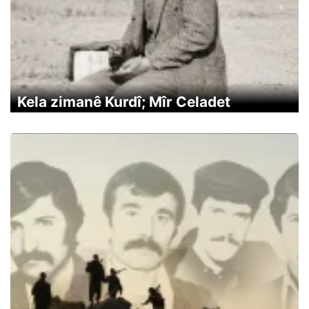
Kela zimanê Kurdî; Mîr Celadet