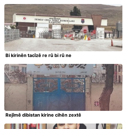
Bi kirinên tacîzê re rû bi rû ne
Rejîmê dibistan kirine cihên zextê