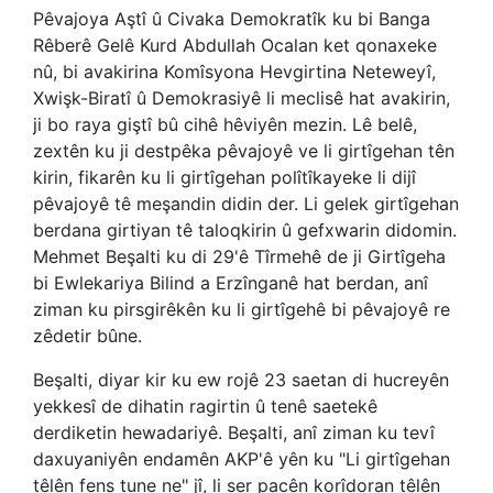
Pêvajoya Aştî û Civaka Demokratîk ku bi Banga
Rêberê Gelê Kurd Abdullah Ocalan ket qonaxeke
nû, bi avakirina Komîsyona Hevgirtina Neteweyî,
Xwişk-Biratî û Demokrasiyê li meclisê hat avakirin,
ji bo raya giştî bû cihê hêviyên mezin. Lê belê,
zextên ku ji destpêka pêvajoyê ve li girtîgehan tên
kirin, fikarên ku li girtîgehan polîtîkayeke li dijî
pêvajoyê tê meşandin didin der. Li gelek girtîgehan
berdana girtiyan tê taloqkirin û gefxwarin didomin.
Mehmet Beşalti ku di 29'ê Tîrmehê de ji Girtîgeha
bi Ewlekariya Bilind a Erzînganê hat berdan, anî
ziman ku pirsgirêkên ku li girtîgehê bi pêvajoyê re
zêdetir bûne.
Beşalti, diyar kir ku ew rojê 23 saetan di hucreyên
yekkesî de dihatin ragirtin û tenê saetekê
derdiketin hewadariyê. Beşalti, anî ziman ku tevî
daxuyaniyên endamên AKP'ê yên ku "Li girtîgehan
têlên fens tune ne" jî, li ser pacên korîdoran têlên