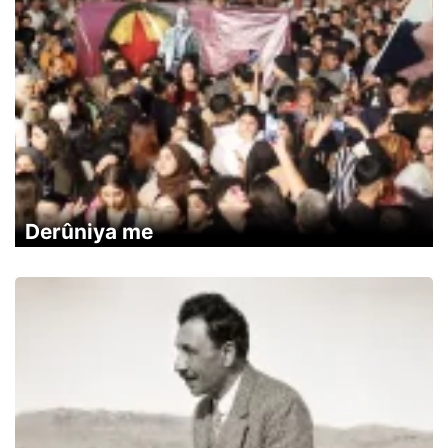
Derûniya me