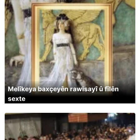
Melîkeya baxçeyên rawisayî û fîlên
sexte