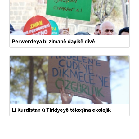
Perwerdeya bi zimanê dayikê divê
Li Kurdistan û Tirkiyeyê têkoşîna ekolojîk