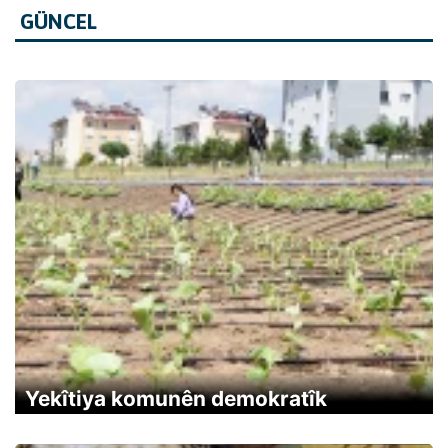
GÜNCEL
Yekîtiya komunên demokratîk