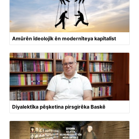
Amûrên îdeolojîk ên modernîteya kapîtalîst
Diyalektîka pêşketina pirsgirêka Baskê