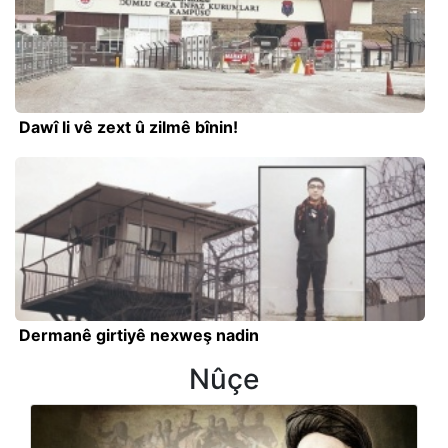
Dawî li vê zext û zilmê bînin!
Dermanê girtiyê nexweş nadin
Nûçe