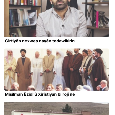
Girtiyên nexweş nayên tedawîkirin
Misilman Êzidî û Xirîstiyan bi rojî ne