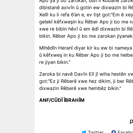
Apo ya ji bo zarokan, duh li Kobanê zaro
dibistanê axivîn û gotin ew dixwazin bi R
Xelîl ku li refa 6’an e, ev tişt got:“Em ê
gelekî kêfxweşin ku Rêber Apo ji bo me n
xwe re bibin hêvî û em êdî dixwazin bi R
bikin. Rêber Apo ji bo me zarokan jiyanek
Mihêdîn Heranî diyar kir ku ew bi nameya
û kêfxweş in ku Rêber Apo ji bo me helbe
re jiyan bikin."
Zaroka bi navê Davîn Elî jî wiha hestên 
got:"Ez ji Rêberê xwe hez dikim, ji ber R
dixwazin Rêberê xwe hembêz bikin."
ANF/CÛDÎ ÎBRAHÎM
p
Twitter
Faceb