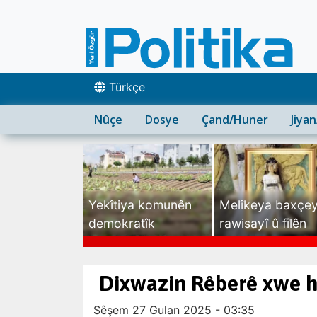
Türkçe
Nûçe
Dosye
Çand/Huner
Jiya
Yekîtiya komunên
Melîkeya baxçe
demokratîk
rawisayî û fîlên
sexte
Dixwazin Rêberê xwe 
Sêşem 27 Gulan 2025 - 03:35