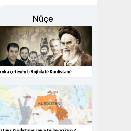
Nûçe
roka çeteyên li Rojhilatê Kurdistanê
atuya Kurdistanê çawa tê lawazkirin ?