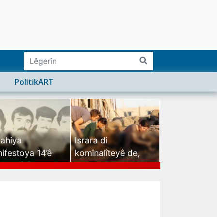
PolitikART
ahiya
Israra di
ifestoya 14’ê
komînalîteyê de,
mehê (2)
israra mirovatiyê ye