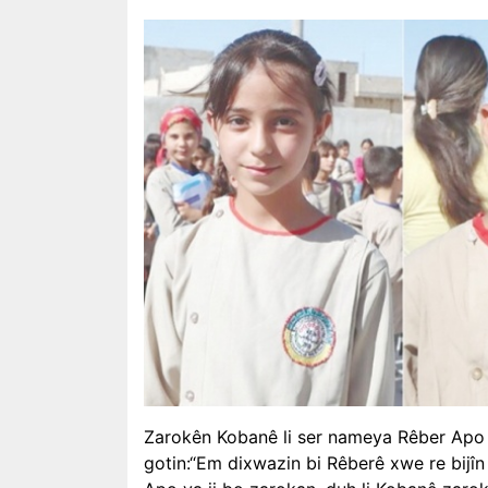
Zarokên Kobanê li ser nameya Rêber Apo 
gotin:“Em dixwazin bi Rêberê xwe re bijîn