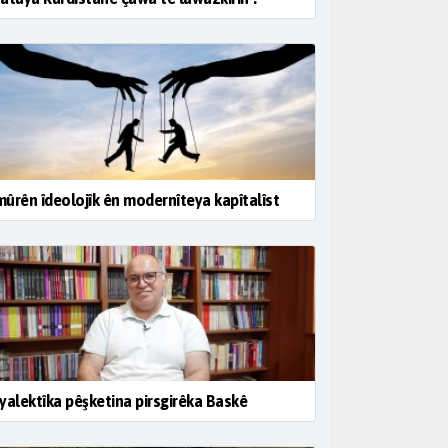
ûrên îdeolojîk ên modernîteya kapîtalîst
yalektîka pêşketina pirsgirêka Baskê