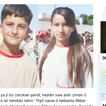
Dî
ya ji bo zarokan şandî, hestên xwe anîn ziman û
 û wî hembêz bikin.” Piştî name û helbesta Rêber
St