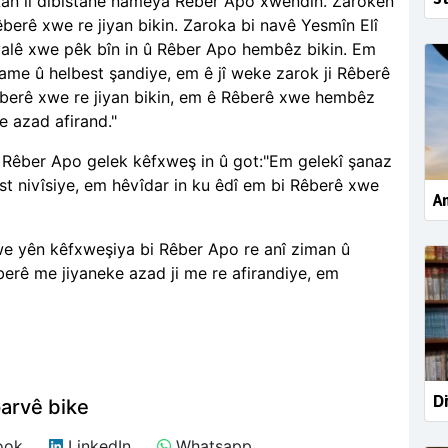
kan li dibistanê nameya Rêber Apo xwendin. Zarokên
êberê xwe re jiyan bikin. Zaroka bi navê Yesmîn Elî
 xeyalê xwe pêk bîn in û Rêber Apo hembêz bikin. Em
ame û helbest şandiye, em ê jî weke zarok ji Rêberê
êberê xwe re jiyan bikin, em ê Rêberê xwe hembêz
e azad afirand."
 Rêber Apo gelek kêfxweş in û got:"Em gelekî şanaz
st nivîsiye, em hêvîdar in ku êdî em bi Rêberê xwe
Am
xwe yên kêfxweşiya bi Rêber Apo re anî ziman û
êberê me jiyaneke azad ji me re afirandiye, em
Di
arvê bike
ook
LinkedIn
Whatsapp