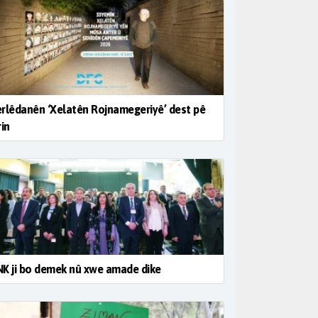
rlêdanên ‘Xelatên Rojnamegeriyê’ dest pê
rin
K ji bo demek nû xwe amade dike