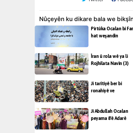
Nûçeyên ku dikare bala we bikşî
Pirtûka Ocalan bi Far
hat weşandin
Îran û rola wê ya li
Rojhilata Navîn (3)
Ji tarîtiyê ber bi
ronahiyê ve
Ji Abdullah Ocalan
peyama 8'ê Adarê