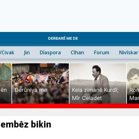
DERBARÊ ME DE
n/Civak
Jin
Dîaspora
Cîhan
Forum
Nivîskar
yên
Derûniya me
Kela zimanê Kurdî;
Ron
Mîr Celadet
Man
Tîr
hembêz bikin