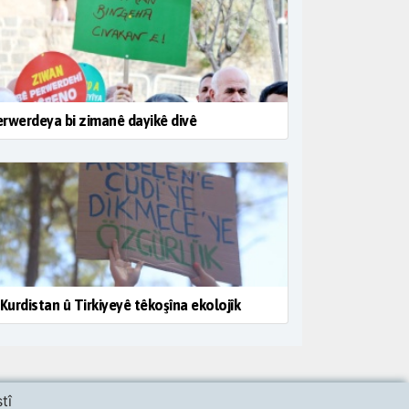
rwerdeya bi zimanê dayikê divê
 Kurdistan û Tirkiyeyê têkoşîna ekolojîk
tî