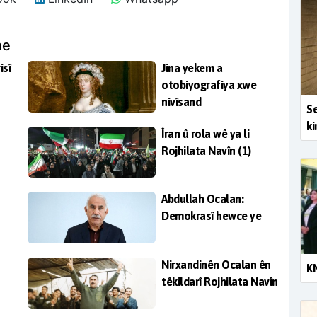
ne
isî
Jina yekem a
otobiyografiya xwe
nivîsand
Se
ki
Îran û rola wê ya li
Rojhilata Navîn (1)
Abdullah Ocalan:
Demokrasî hewce ye
Nirxandinên Ocalan ên
KN
têkildarî Rojhilata Navîn