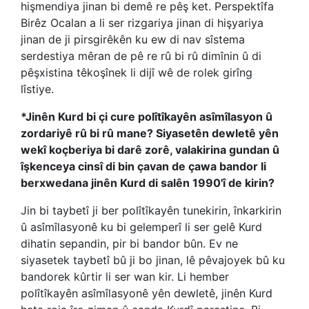
hişmendiya jinan bi demê re pêş ket. Perspektîfa
Birêz Ocalan a li ser rizgariya jinan di hişyariya
jinan de ji pirsgirêkên ku ew di nav sîstema
serdestiya mêran de pê re rû bi rû dimînin û di
pêşxistina têkoşînek li dijî wê de rolek girîng
lîstiye.
*Jinên Kurd bi çi cure polîtîkayên asîmîlasyon û
zordariyê rû bi rû mane? Siyasetên dewletê yên
wekî koçberiya bi darê zorê, valakirina gundan û
îşkenceya cinsî di bin çavan de çawa bandor li
berxwedana jinên Kurd di salên 1990'î de kirin?
Jin bi taybetî ji ber polîtîkayên tunekirin, înkarkirin
û asîmîlasyonê ku bi gelemperî li ser gelê Kurd
dihatin sepandin, pir bi bandor bûn. Ev ne
siyasetek taybetî bû ji bo jinan, lê pêvajoyek bû ku
bandorek kûrtir li ser wan kir. Li hember
polîtîkayên asîmîlasyonê yên dewletê, jinên Kurd