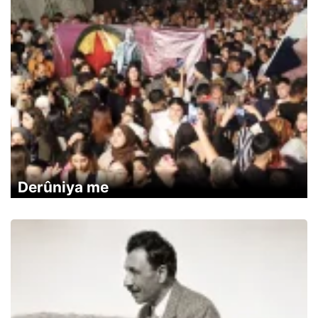
Derûniya me