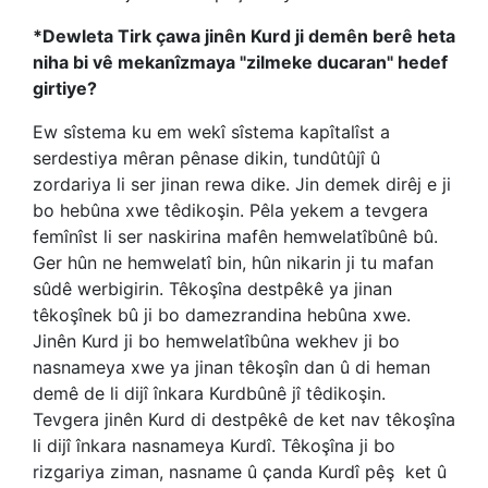
*Dewleta Tirk çawa jinên Kurd ji demên berê heta
niha bi vê mekanîzmaya "zilmeke ducaran" hedef
girtiye?
Ew sîstema ku em wekî sîstema kapîtalîst a
serdestiya mêran pênase dikin, tundûtûjî û
zordariya li ser jinan rewa dike. Jin demek dirêj e ji
bo hebûna xwe têdikoşin. Pêla yekem a tevgera
femînîst li ser naskirina mafên hemwelatîbûnê bû.
Ger hûn ne hemwelatî bin, hûn nikarin ji tu mafan
sûdê werbigirin. Têkoşîna destpêkê ya jinan
têkoşînek bû ji bo damezrandina hebûna xwe.
Jinên Kurd ji bo hemwelatîbûna wekhev ji bo
nasnameya xwe ya jinan têkoşîn dan û di heman
demê de li dijî înkara Kurdbûnê jî têdikoşin.
Tevgera jinên Kurd di destpêkê de ket nav têkoşîna
li dijî înkara nasnameya Kurdî. Têkoşîna ji bo
rizgariya ziman, nasname û çanda Kurdî pêş
ket û