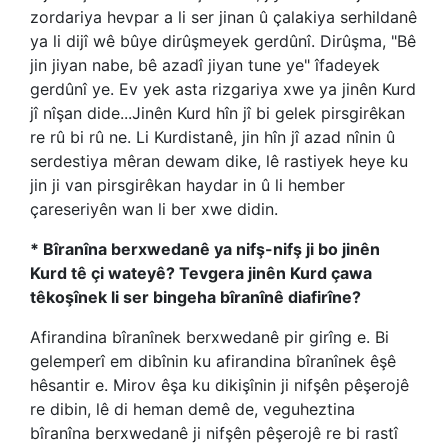
zordariya hevpar a li ser jinan û çalakiya serhildanê
ya li dijî wê bûye dirûşmeyek gerdûnî. Dirûşma, "Bê
jin jiyan nabe, bê azadî jiyan tune ye" îfadeyek
gerdûnî ye. Ev yek asta rizgariya xwe ya jinên Kurd
jî nîşan dide...Jinên Kurd hîn jî bi gelek pirsgirêkan
re rû bi rû ne. Li Kurdistanê, jin hîn jî azad nînin û
serdestiya mêran dewam dike, lê rastiyek heye ku
jin ji van pirsgirêkan haydar in û li hember
çareseriyên wan li ber xwe didin.
* Bîranîna berxwedanê ya nifş-nifş ji bo jinên
Kurd tê çi wateyê? Tevgera jinên Kurd çawa
têkoşînek li ser bingeha bîranînê diafirîne?
Afirandina bîranînek berxwedanê pir girîng e. Bi
gelemperî em dibînin ku afirandina bîranînek êşê
hêsantir e. Mirov êşa ku dikişînin ji nifşên pêşerojê
re dibin, lê di heman demê de, veguheztina
bîranîna berxwedanê ji nifşên pêşerojê re bi rastî