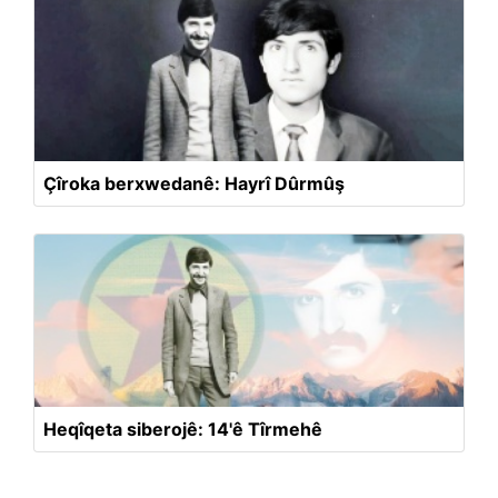
Çîroka berxwedanê: Hayrî Dûrmûş
Heqîqeta siberojê: 14'ê Tîrmehê