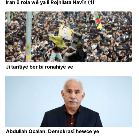
Îran û rola wê ya li Rojhilata Navîn (1)
Ji tarîtiyê ber bi ronahiyê ve
Abdullah Ocalan: Demokrasî hewce ye