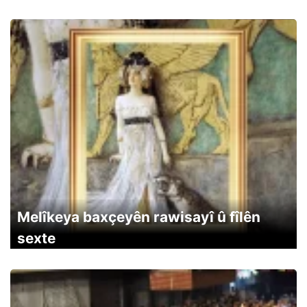
Melîkeya baxçeyên rawisayî û fîlên
sexte