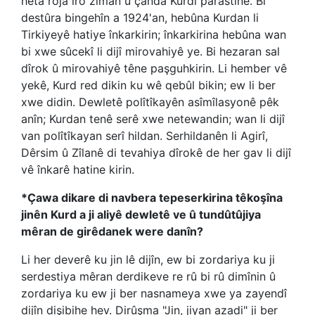
heta roja îro ziman û çanda Kurdî parastine. Bi
destûra bingehîn a 1924'an, hebûna Kurdan li
Tirkiyeyê hatiye înkarkirin; înkarkirina hebûna wan
bi xwe sûcekî li dijî mirovahiyê ye. Bi hezaran sal
dîrok û mirovahiyê têne paşguhkirin. Li hember vê
yekê, Kurd red dikin ku wê qebûl bikin; ew li ber
xwe didin. Dewletê polîtîkayên asîmîlasyonê pêk
anîn; Kurdan tenê serê xwe netewandin; wan li dijî
van polîtîkayan serî hildan. Serhildanên li Agirî,
Dêrsim û Zîlanê di tevahiya dîrokê de her gav li dijî
vê înkarê hatine kirin.
*Çawa dikare di navbera tepeserkirina têkoşîna
jinên Kurd a ji aliyê dewletê ve û tundûtûjiya
mêran de girêdanek were danîn?
Li her deverê ku jin lê dijîn, ew bi zordariya ku ji
serdestiya mêran derdikeve re rû bi rû dimînin û
zordariya ku ew ji ber nasnameya xwe ya zayendî
dijîn dişibihe hev. Dirûşma "Jin, jiyan azadi" ji ber