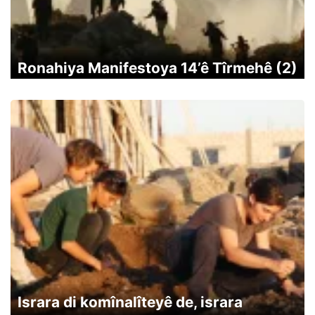
Ronahiya Manifestoya 14’ê Tîrmehê (2)
Israra di komînalîteyê de, israra