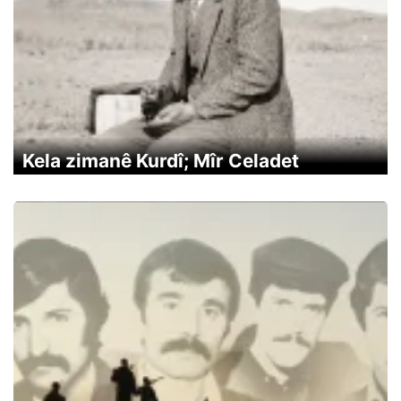
Kela zimanê Kurdî; Mîr Celadet