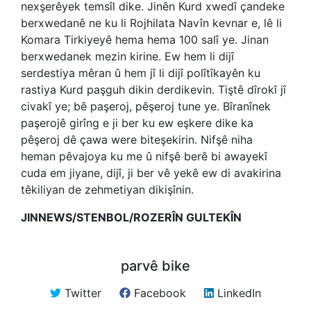
nexşerêyek temsîl dike. Jinên Kurd xwedî çandeke
berxwedanê ne ku li Rojhilata Navîn kevnar e, lê li
Komara Tirkiyeyê hema hema 100 salî ye. Jinan
berxwedanek mezin kirine. Ew hem li dijî
serdestiya mêran û hem jî li dijî polîtîkayên ku
rastiya Kurd paşguh dikin derdikevin. Tiştê dîrokî jî
civakî ye; bê paşeroj, pêşeroj tune ye. Bîranînek
paşerojê girîng e ji ber ku ew eşkere dike ka
pêşeroj dê çawa were biteşekirin. Nifşê niha
heman pêvajoya ku me û nifşê berê bi awayekî
cuda em jiyane, dijî, ji ber vê yekê ew di avakirina
têkiliyan de zehmetiyan dikişînin.
JINNEWS/STENBOL/ROZERÎN GULTEKÎN
parvê bike
Twitter
Facebook
LinkedIn