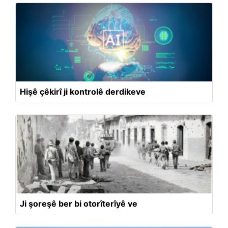
Hişê çêkirî ji kontrolê derdikeve
Ji şoreşê ber bi otorîterîyê ve