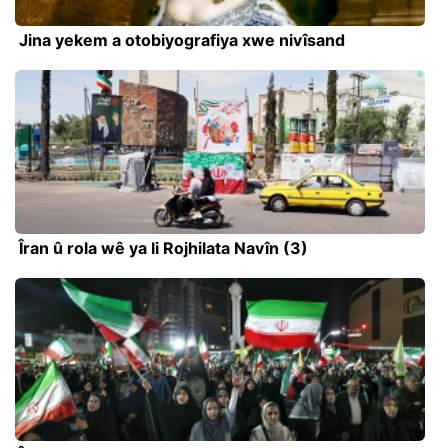
Jina yekem a otobiyografiya xwe nivîsand
Îran û rola wê ya li Rojhilata Navîn (3)