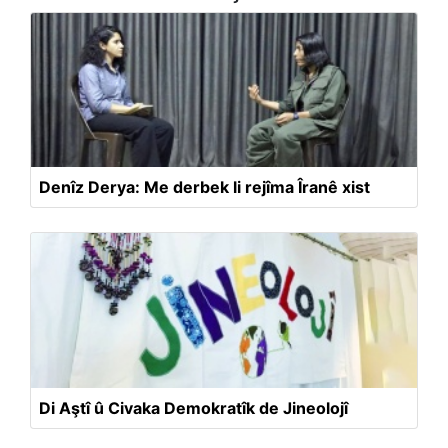
Denîz Derya: Me derbek li rejîma Îranê xist
Di Aştî û Civaka Demokratîk de Jineolojî