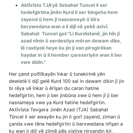
Aktîvîsta TJA'yê Sebahat Tuncel li ser
hedefgirtina jinên Kurd li ser bingeha hem
zayend û hem jî nasnameyê û bîra
berxwedana wan a li dijî vê yekê axivî.
Sabahat
Tuncel got:"Li Kurdistanê, jin hîn jî
azad nînin û serdestiya mêran dewam dike,
lê rastiyek heye ku jin ji van pirsgirêkan
haydar in û li hember çareseriyên wan li ber
xwe didin."
Her çend polîtîkayên înkar û tunekirinê yên
dewletê li dijî gelê Kurd 100 sal in dewam dikin jî jin
bi rêya vê înkar û êrîşan du caran hatine
hedefgirtin, hem ji ber jinbûna xwe û hem jî ji ber
nasnameya xwe ya Kurd hatine hedefgirtin.
Aktîvîsta Tevgera Jinên Azad (TJA) Sabahat
Tûncel li ser awayên ku jin li gorî zayend, ziman û
çanda xwe têne hedefgirtin û berxwedana nifşan a
ku wan li dijî vê zilmê pêş xistiye nirxandin kir.