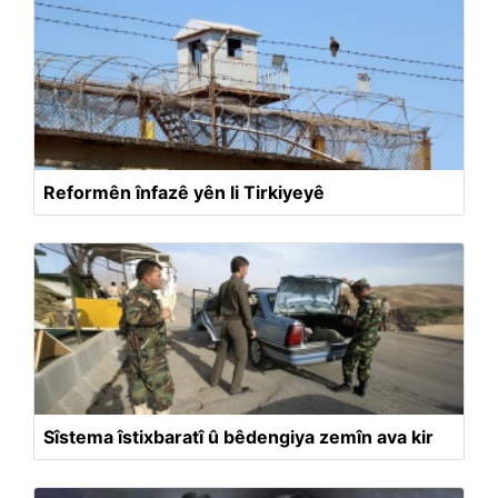
Reformên înfazê yên li Tirkiyeyê
Sîstema îstixbaratî û bêdengiya zemîn ava kir