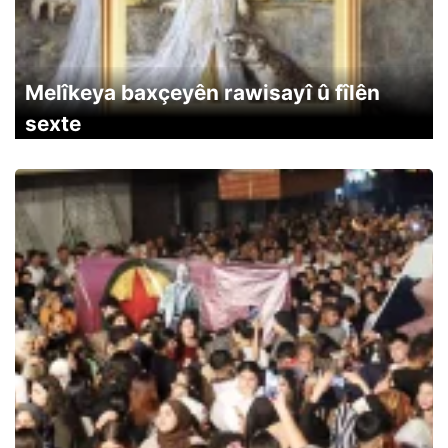
Melîkeya baxçeyên rawisayî û fîlên
sexte