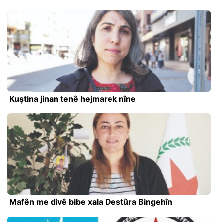
Kuştina jinan tenê hejmarek nîne
Mafên me divê bibe xala Destûra Bingehîn