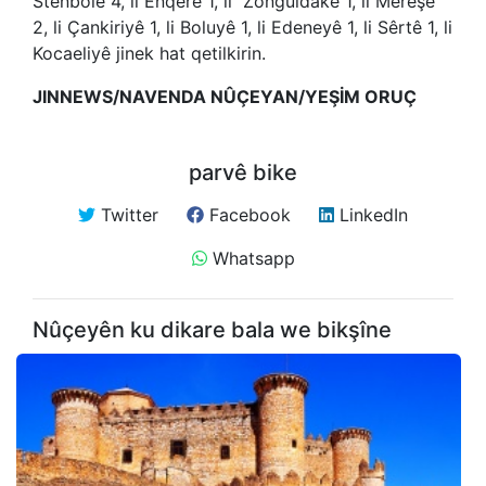
Stenbolê 4, li Enqerê 1, li Zonguldakê 1, li Mereşê
2, li Çankiriyê 1, li Boluyê 1, li Edeneyê 1, li Sêrtê 1, li
Kocaeliyê jinek hat qetilkirin.
JINNEWS/NAVENDA NÛÇEYAN/YEŞİM ORUÇ
parvê bike
Twitter
Facebook
LinkedIn
Whatsapp
Nûçeyên ku dikare bala we bikşîne