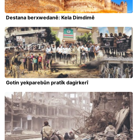
Destana berxwedanê: Kela Dimdimê
Gotin yekparebûn pratîk dagirkerî