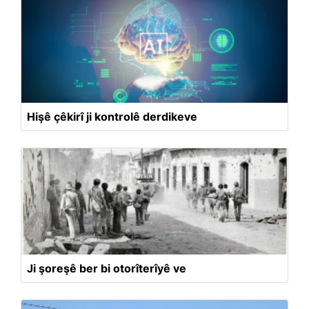
Hişê çêkirî ji kontrolê derdikeve
Ji şoreşê ber bi otorîterîyê ve