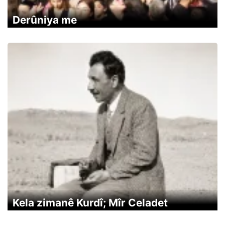
Derûniya me
Kela zimanê Kurdî; Mîr Celadet