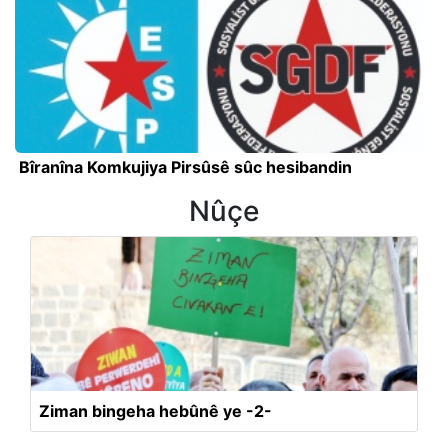
Bîranîna Komkujiya Pirsûsê sûc hesibandin
Nûçe
Ziman bingeha hebûnê ye -2-