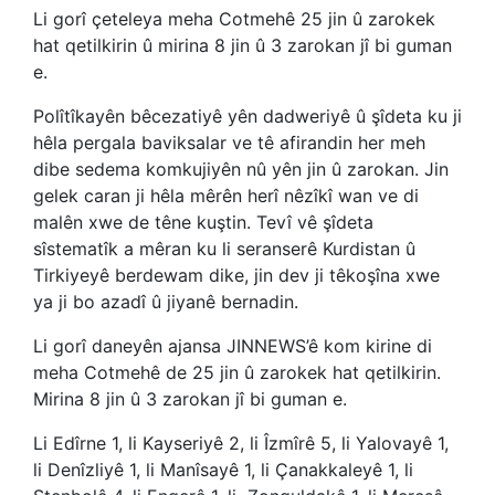
Li gorî çeteleya meha Cotmehê 25 jin û zarokek
hat qetilkirin û mirina 8 jin û 3 zarokan jî bi guman
e.
Polîtîkayên bêcezatiyê yên dadweriyê û şîdeta ku ji
hêla pergala baviksalar ve tê afirandin her meh
dibe sedema komkujiyên nû yên jin û zarokan. Jin
gelek caran ji hêla mêrên herî nêzîkî wan ve di
malên xwe de têne kuştin. Tevî vê şîdeta
sîstematîk a mêran ku li seranserê Kurdistan û
Tirkiyeyê berdewam dike, jin dev ji têkoşîna xwe
ya ji bo azadî û jiyanê bernadin.
Li gorî daneyên ajansa JINNEWS’ê kom kirine di
meha Cotmehê de 25 jin û zarokek hat qetilkirin.
Mirina 8 jin û 3 zarokan jî bi guman e.
Li Edîrne 1, li Kayseriyê 2, li Îzmîrê 5, li Yalovayê 1,
li Denîzliyê 1, li Manîsayê 1, li Çanakkaleyê 1, li