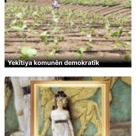
Yekîtiya komunên demokratîk