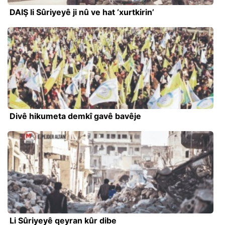
DAIŞ li Sûriyeyê ji nû ve hat ‘xurtkirin’
Divê hikumeta demkî gavê bavêje
Li Sûriyeyê qeyran kûr dibe