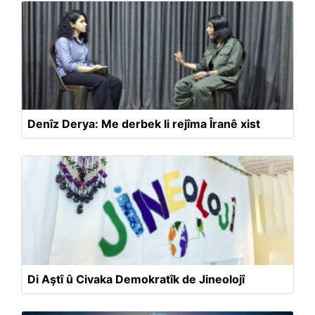
Denîz Derya: Me derbek li rejîma Îranê xist
Di Aştî û Civaka Demokratîk de Jineolojî