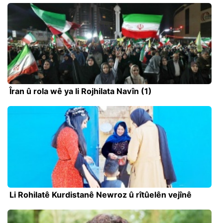
Îran û rola wê ya li Rojhilata Navîn (1)
Li Rohilatê Kurdistanê Newroz û rîtûelên vejînê