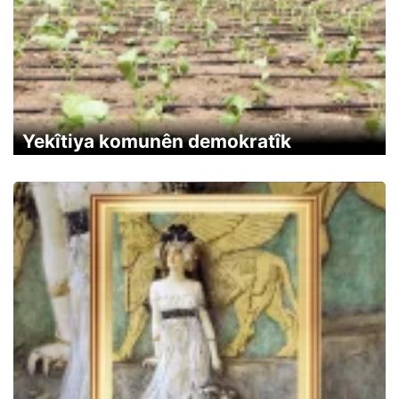
Yekîtiya komunên demokratîk