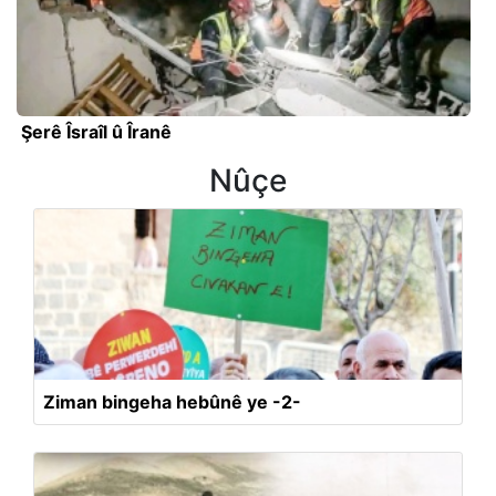
Şerê Îsraîl û Îranê
Nûçe
Ziman bingeha hebûnê ye -2-