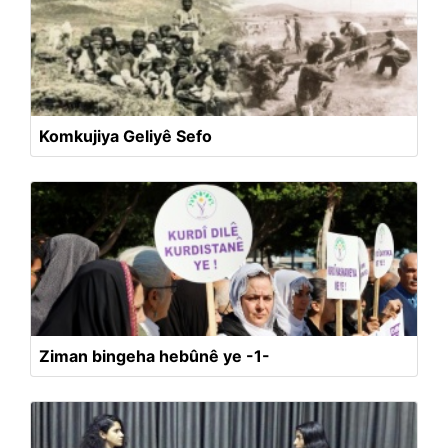
Komkujiya Geliyê Sefo
Ziman bingeha hebûnê ye -1-