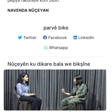
pêşiya fakûlteyê kom bibin.
NAVENDA NÛÇEYAN
parvê bike
Twitter
Facebook
LinkedIn
Whatsapp
Nûçeyên ku dikare bala we bikşîne