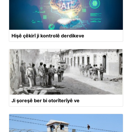
Hişê çêkirî ji kontrolê derdikeve
Ji şoreşê ber bi otorîterîyê ve