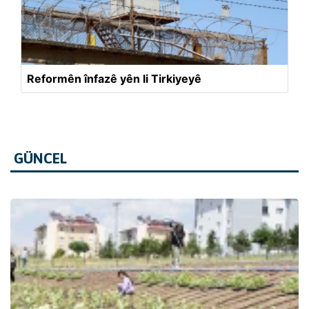
Reformên înfazê yên li Tirkiyeyê
GÜNCEL