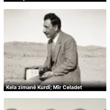
Kela zimanê Kurdî; Mîr Celadet