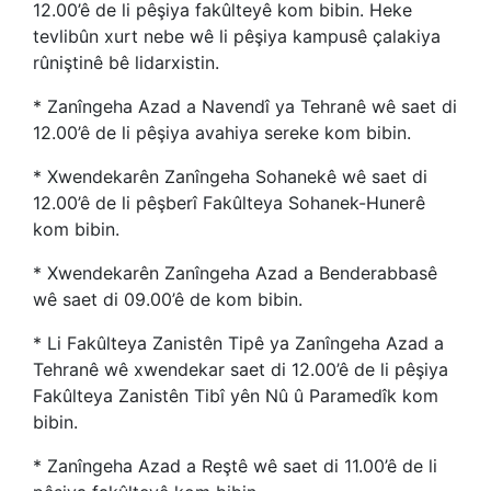
12.00’ê de li pêşiya fakûlteyê kom bibin. Heke
tevlibûn xurt nebe wê li pêşiya kampusê çalakiya
rûniştinê bê lidarxistin.
* Zanîngeha Azad a Navendî ya Tehranê wê saet di
12.00’ê de li pêşiya avahiya sereke kom bibin.
* Xwendekarên Zanîngeha Sohanekê wê saet di
12.00’ê de li pêşberî Fakûlteya Sohanek-Hunerê
kom bibin.
* Xwendekarên Zanîngeha Azad a Benderabbasê
wê saet di 09.00’ê de kom bibin.
* Li Fakûlteya Zanistên Tipê ya Zanîngeha Azad a
Tehranê wê xwendekar saet di 12.00’ê de li pêşiya
Fakûlteya Zanistên Tibî yên Nû û Paramedîk kom
bibin.
* Zanîngeha Azad a Reştê wê saet di 11.00’ê de li