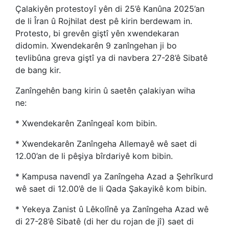
Çalakiyên protestoyî yên di 25’ê Kanûna 2025’an
de li Îran û Rojhilat dest pê kirin berdewam in.
Protesto, bi grevên giştî yên xwendekaran
didomin. Xwendekarên 9 zanîngehan ji bo
tevlibûna greva giştî ya di navbera 27-28’ê Sibatê
de bang kir.
Zanîngehên bang kirin û saetên çalakiyan wiha
ne:
* Xwendekarên Zanîngeaî kom bibin.
* Xwendekarên Zanîngeha Allemayê wê saet di
12.00’an de li pêşiya bîrdariyê kom bibin.
* Kampusa navendî ya Zanîngeha Azad a Şehrîkurd
wê saet di 12.00’ê de li Qada Şakayikê kom bibin.
* Yekeya Zanist û Lêkolînê ya Zanîngeha Azad wê
di 27-28’ê Sibatê (di her du rojan de jî) saet di