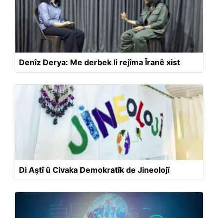
Denîz Derya: Me derbek li rejîma Îranê xist
Di Aştî û Civaka Demokratîk de Jineolojî