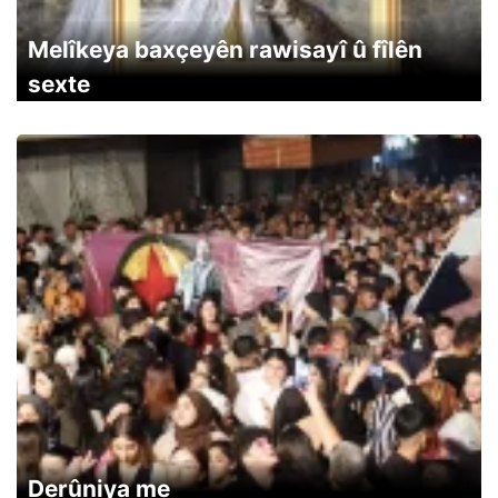
Melîkeya baxçeyên rawisayî û fîlên
sexte
Derûniya me