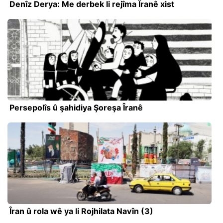
Denîz Derya: Me derbek li rejîma Îranê xist
Persepolîs û şahidiya Şoreşa Îranê
Îran û rola wê ya li Rojhilata Navîn (3)