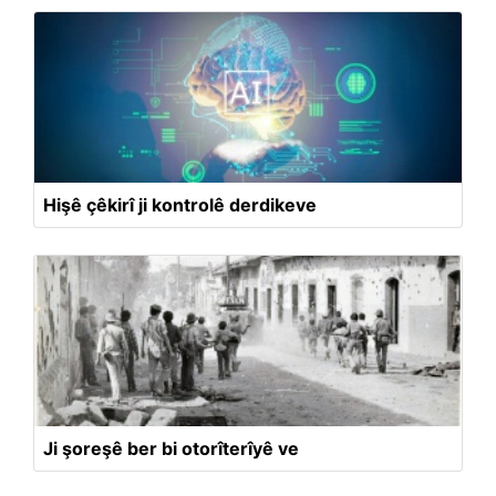
Hişê çêkirî ji kontrolê derdikeve
Ji şoreşê ber bi otorîterîyê ve