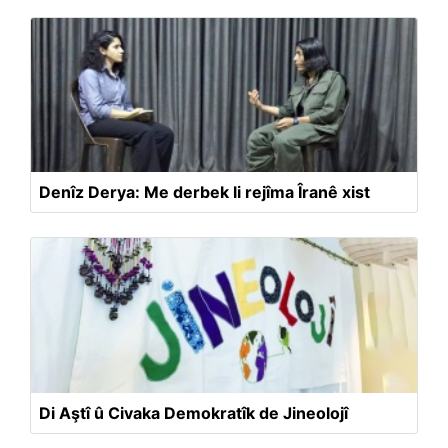
Denîz Derya: Me derbek li rejîma Îranê xist
Di Aştî û Civaka Demokratîk de Jineolojî