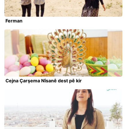
Ferman
Cejna Çarşema Nîsanê dest pê kir