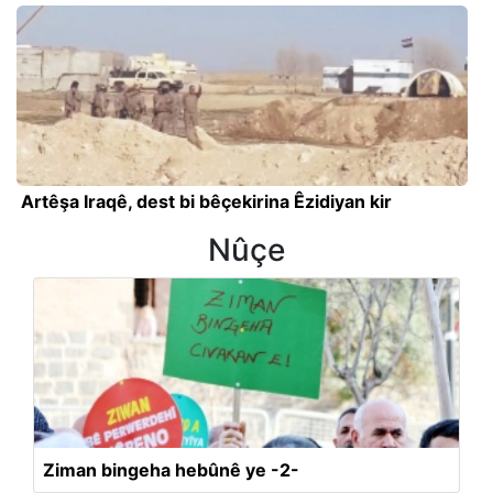
Artêşa Iraqê, dest bi bêçekirina Êzidiyan kir
Nûçe
Ziman bingeha hebûnê ye -2-