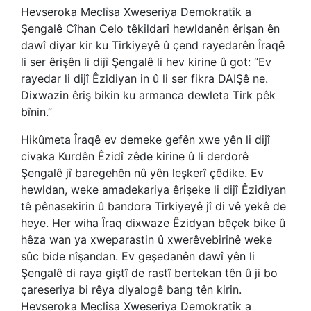
Hevseroka Meclîsa Xweseriya Demokratîk a
Şengalê Cîhan Celo têkildarî hewldanên êrişan ên
dawî diyar kir ku Tirkiyeyê û çend rayedarên Îraqê
li ser êrişên li dijî Şengalê li hev kirine û got: “Ev
rayedar li dijî Êzidiyan in û li ser fikra DAIŞê ne.
Dixwazin êriş bikin ku armanca dewleta Tirk pêk
bînin.”
Hikûmeta Îraqê ev demeke gefên xwe yên li dijî
civaka Kurdên Êzidî zêde kirine û li derdorê
Şengalê jî baregehên nû yên leşkerî çêdike. Ev
hewldan, weke amadekariya êrişeke li dijî Êzidiyan
tê pênasekirin û bandora Tirkiyeyê jî di vê yekê de
heye. Her wiha Îraq dixwaze Êzidyan bêçek bike û
hêza wan ya xweparastin û xwerêvebirinê weke
sûc bide nîşandan. Ev geşedanên dawî yên li
Şengalê di raya giştî de rastî bertekan tên û ji bo
çareseriya bi rêya diyalogê bang tên kirin.
Hevseroka Meclîsa Xweseriya Demokratîk a