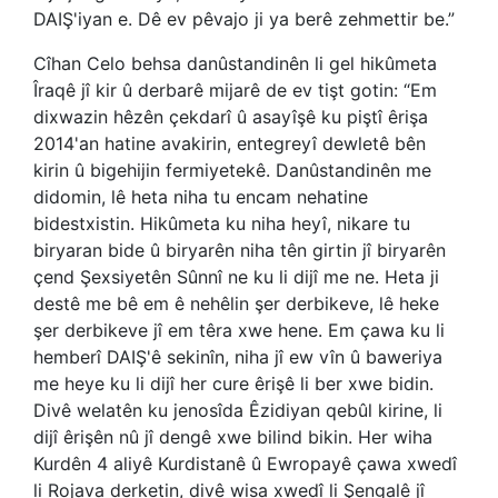
DAIŞ'iyan e. Dê ev pêvajo ji ya berê zehmettir be.”
Cîhan Celo behsa danûstandinên li gel hikûmeta
Îraqê jî kir û derbarê mijarê de ev tişt gotin: “Em
dixwazin hêzên çekdarî û asayîşê ku piştî êrişa
2014'an hatine avakirin, entegreyî dewletê bên
kirin û bigehijin fermiyetekê. Danûstandinên me
didomin, lê heta niha tu encam nehatine
bidestxistin. Hikûmeta ku niha heyî, nikare tu
biryaran bide û biryarên niha tên girtin jî biryarên
çend Şexsiyetên Sûnnî ne ku li dijî me ne. Heta ji
destê me bê em ê nehêlin şer derbikeve, lê heke
şer derbikeve jî em têra xwe hene. Em çawa ku li
hemberî DAIŞ'ê sekinîn, niha jî ew vîn û baweriya
me heye ku li dijî her cure êrişê li ber xwe bidin.
Divê welatên ku jenosîda Êzidiyan qebûl kirine, li
dijî êrişên nû jî dengê xwe bilind bikin. Her wiha
Kurdên 4 aliyê Kurdistanê û Ewropayê çawa xwedî
li Rojava derketin, divê wisa xwedî li Şengalê jî