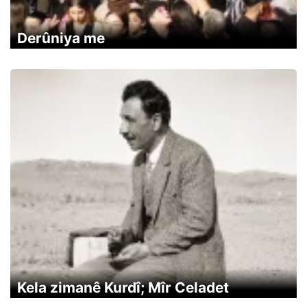
Derûniya me
Kela zimanê Kurdî; Mîr Celadet