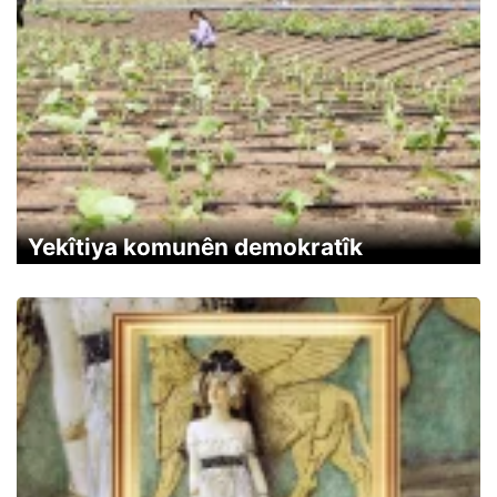
Yekîtiya komunên demokratîk