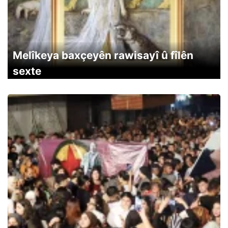
Melîkeya baxçeyên rawisayî û fîlên
sexte