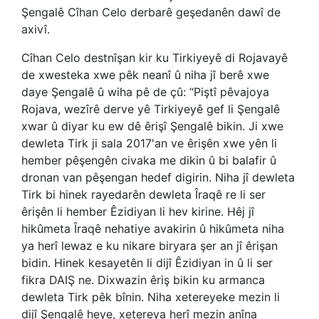
Şengalê Cîhan Celo derbarê geşedanên dawî de
axivî.
Cîhan Celo destnîşan kir ku Tirkiyeyê di Rojavayê
de xwesteka xwe pêk neanî û niha jî berê xwe
daye Şengalê û wiha pê de çû: “Piştî pêvajoya
Rojava, wezîrê derve yê Tirkiyeyê gef li Şengalê
xwar û diyar ku ew dê êrişî Şengalê bikin. Ji xwe
dewleta Tirk ji sala 2017'an ve êrişên xwe yên li
hember pêşengên civaka me dikin û bi balafir û
dronan van pêşengan hedef digirin. Niha jî dewleta
Tirk bi hinek rayedarên dewleta Îraqê re li ser
êrişên li hember Êzidiyan li hev kirine. Hêj jî
hikûmeta Îraqê nehatiye avakirin û hikûmeta niha
ya herî lewaz e ku nikare biryara şer an jî êrişan
bidin. Hinek kesayetên li dijî Êzidiyan in û li ser
fikra DAIŞ ne. Dixwazin êriş bikin ku armanca
dewleta Tirk pêk bînin. Niha xetereyeke mezin li
dijî Şengalê heye, xetereya herî mezin anîna