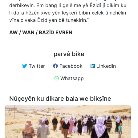
derbikevin. Em bang li gelê me yê Êzidî jî dikim ku
li dora hêzên xwe yên leşkerî bibin xelek û nehêlin
vîna civaka Êzidiyan bê tunekirin.”
AW / WAN / BAZÎD EVREN
parvê bike
Twitter
Facebook
LinkedIn
Whatsapp
Nûçeyên ku dikare bala we bikşîne