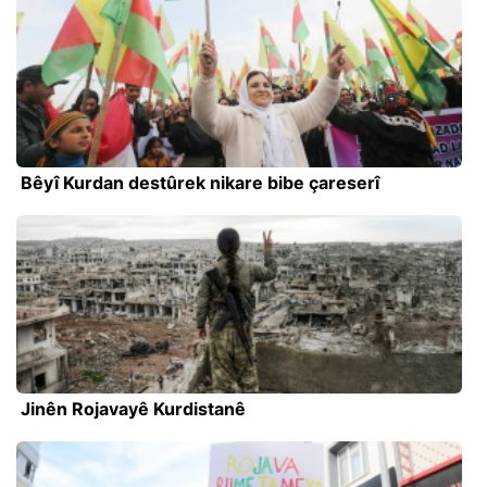
Bêyî Kurdan destûrek nikare bibe çareserî
Jinên Rojavayê Kurdistanê