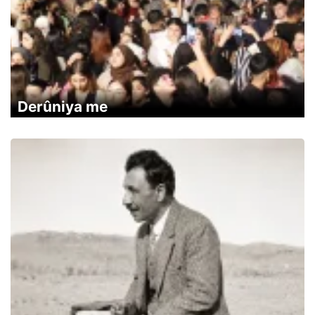
Derûniya me