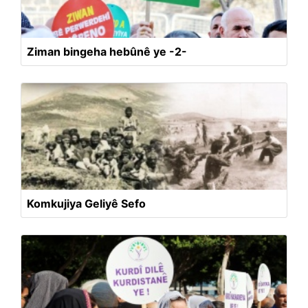
Ziman bingeha hebûnê ye -2-
Komkujiya Geliyê Sefo