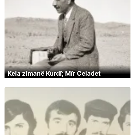
Kela zimanê Kurdî; Mîr Celadet