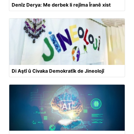
Denîz Derya: Me derbek li rejîma Îranê xist
Di Aştî û Civaka Demokratîk de Jineolojî