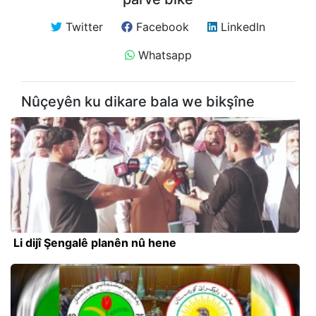
Twitter
Facebook
LinkedIn
Whatsapp
Nûçeyên ku dikare bala we bikşîne
Li dijî Şengalê planên nû hene