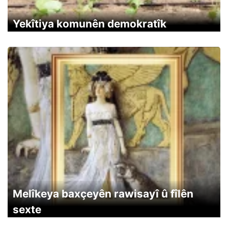
Yekîtiya komunên demokratîk
Melîkeya baxçeyên rawisayî û fîlên
sexte