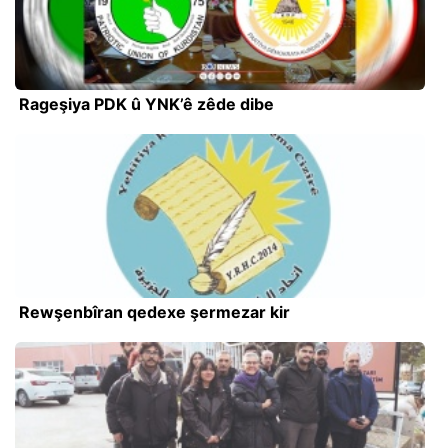
Rageşiya PDK û YNK’ê zêde dibe
Rewşenbîran qedexe şermezar kir