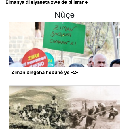
Elmanya di siyaseta xwe de bi israr e
Nûçe
Ziman bingeha hebûnê ye -2-