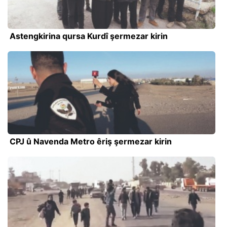
Astengkirina qursa Kurdî şermezar kirin
CPJ û Navenda Metro êriş şermezar kirin