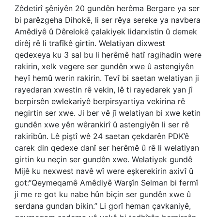
Zêdetirî şêniyên 20 gundên herêma Bergare ya ser
bi parêzgeha Dihokê, li ser rêya sereke ya navbera
Amêdiyê û Dêrelokê çalakiyek lidarxistin û demek
dirêj rê li trafîkê girtin. Welatiyan dixwest
qedexeya ku 3 sal bu li herêmê hatî ragihadin were
rakirin, xelk vegere ser gundên xwe û astengiyên
heyî hemû werin rakirin. Tevî bi saetan welatiyan ji
rayedaran xwestin rê vekin, lê ti rayedarek yan jî
berpirsên ewlekariyê berpirsyartiya vekirina rê
negirtin ser xwe. Ji ber vê jî welatiyan bi xwe ketin
gundên xwe yên wêrankirî û astengiyên li ser rê
rakiribûn. Lê piştî wê 24 saetan çekdarên PDK’ê
carek din qedexe danî ser herêmê û rê li welatiyan
girtin ku neçin ser gundên xwe. Welatiyek gundê
Mijê ku nexwest navê wî were eşkerekirin axivî û
got:“Qeymeqamê Amêdiyê Warşîn Selman bi fermî
ji me re got ku nabe hûn biçin ser gundên xwe û
serdana gundan bikin.” Li gorî heman çavkaniyê,