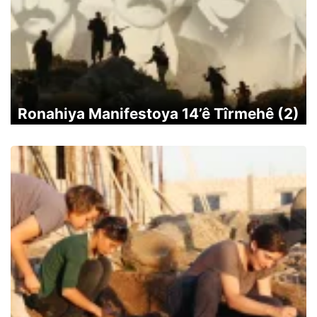
Ronahiya Manifestoya 14’ê Tîrmehê (2)