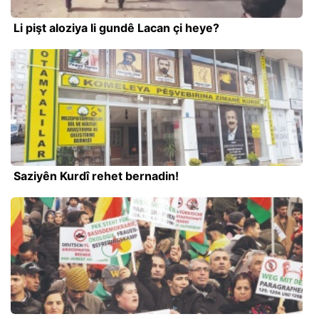
Li pişt aloziya li gundê Lacan çi heye?
Saziyên Kurdî rehet bernadin!