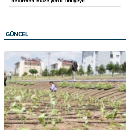
Reformên înfazê yên li Tirkiyeyê
GÜNCEL