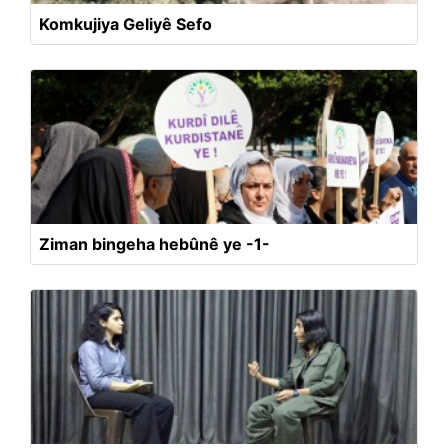
Komkujiya Geliyê Sefo
Ziman bingeha hebûnê ye -1-