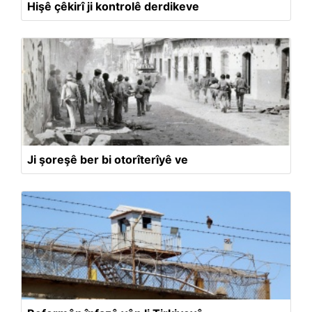
Hişê çêkirî ji kontrolê derdikeve
Ji şoreşê ber bi otorîterîyê ve