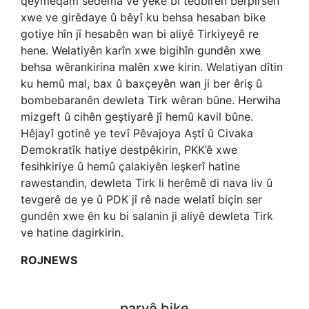
qeymeqam sedema vê yekê bi tedbîrên berpirsên
xwe ve girêdaye û bêyî ku behsa hesaban bike
gotiye hîn jî hesabên wan bi aliyê Tirkiyeyê re
hene. Welatiyên karîn xwe bigihîn gundên xwe
behsa wêrankirina malên xwe kirin. Welatiyan dîtin
ku hemû mal, bax û baxçeyên wan ji ber êriş û
bombebaranên dewleta Tirk wêran bûne. Herwiha
mizgeft û cihên geştiyarê jî hemû kavil bûne.
Hêjayî gotinê ye tevî Pêvajoya Aştî û Civaka
Demokratîk hatiye destpêkirin, PKK’ê xwe
fesihkiriye û hemû çalakiyên leşkerî hatine
rawestandin, dewleta Tirk li herêmê di nava liv û
tevgerê de ye û PDK jî rê nade welatî biçin ser
gundên xwe ên ku bi salanin ji aliyê dewleta Tirk
ve hatine dagirkirin.
ROJNEWS
parvê bike