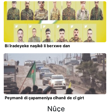
Bi îradeyeke naşikê li berxwe dan
Peymanê di çapameniya cîhanê de cî girt
Nûçe