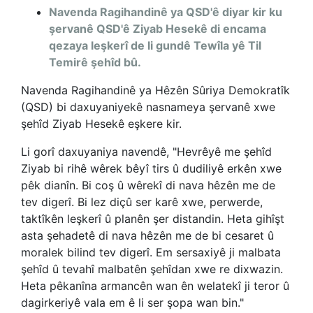
Navenda Ragihandinê ya QSD'ê diyar kir ku
şervanê QSD'ê Ziyab Hesekê di encama
qezaya leşkerî de li gundê Tewîla yê Til
Temirê şehîd bû.
Navenda Ragihandinê ya Hêzên Sûriya Demokratîk
(QSD) bi daxuyaniyekê nasnameya şervanê xwe
şehîd Ziyab Hesekê eşkere kir.
Li gorî daxuyaniya navendê, "Hevrêyê me şehîd
Ziyab bi rihê wêrek bêyî tirs û dudiliyê erkên xwe
pêk dianîn. Bi coş û wêrekî di nava hêzên me de
tev digerî. Bi lez diçû ser karê xwe, perwerde,
taktîkên leşkerî û planên şer distandin. Heta gihîşt
asta şehadetê di nava hêzên me de bi cesaret û
moralek bilind tev digerî. Em sersaxiyê ji malbata
şehîd û tevahî malbatên şehîdan xwe re dixwazin.
Heta pêkanîna armancên wan ên welatekî ji teror û
dagirkeriyê vala em ê li ser şopa wan bin."