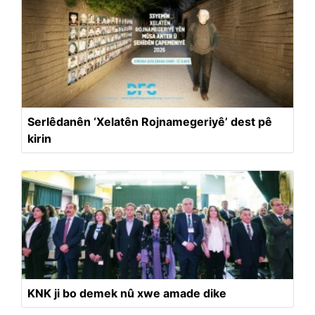
Serlêdanên ‘Xelatên Rojnamegeriyê’ dest pê
kirin
KNK ji bo demek nû xwe amade dike