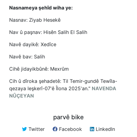
Nasnameya şehîd wiha ye:
Nasnav: Ziyab Hesekê
Nav û paşnav: Hisên Salih El Salih
Navê dayikê: Xedîce
Navê bav: Salih
Cihê jidayikbûnê: Mexrûm
Cih û dîroka şehadetê: Til Temir-gundê Tewîla-
qezaya leşkerî-07'ê Îlona 2025'an."
NAVENDA
NÛÇEYAN
parvê bike
Twitter
Facebook
LinkedIn