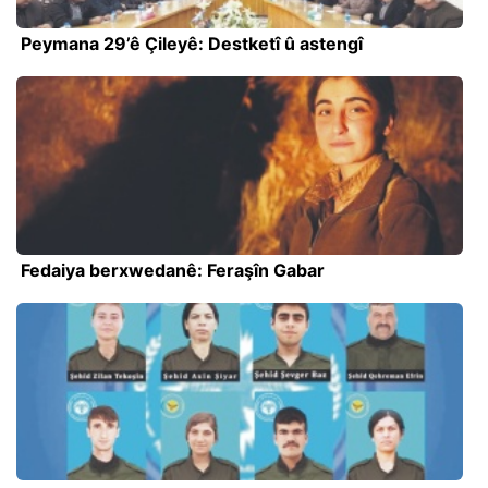
Peymana 29’ê Çileyê: Destketî û astengî
Fedaiya berxwedanê: Feraşîn Gabar