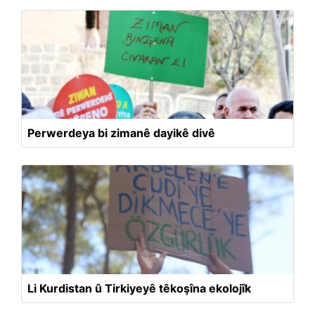
Perwerdeya bi zimanê dayikê divê
Li Kurdistan û Tirkiyeyê têkoşîna ekolojîk