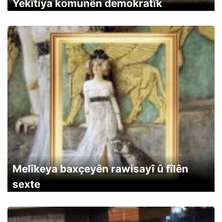
Yekîtiya komunên demokratîk
Melîkeya baxçeyên rawisayî û fîlên
sexte