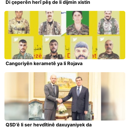
Di çeperên herî pêş de li dijmin xistin
Cangoriyên kerametê ya li Rojava
QSD’ê li ser hevdîtinê daxuyaniyek da