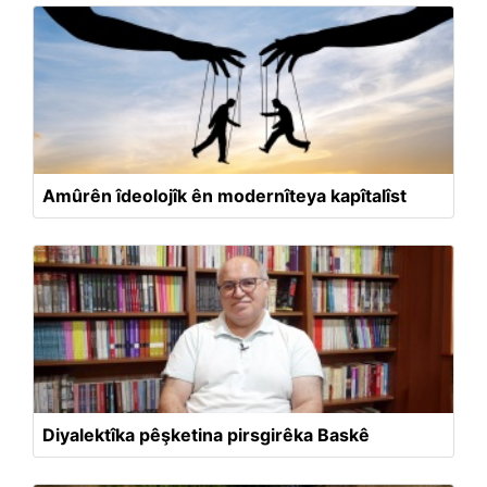
Amûrên îdeolojîk ên modernîteya kapîtalîst
Diyalektîka pêşketina pirsgirêka Baskê