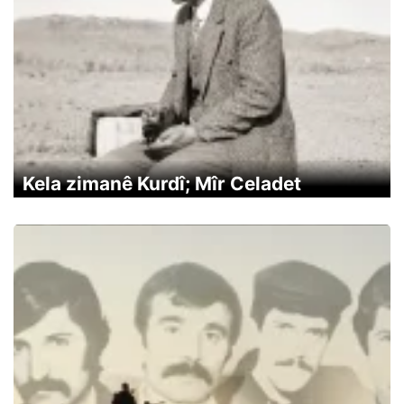
Kela zimanê Kurdî; Mîr Celadet