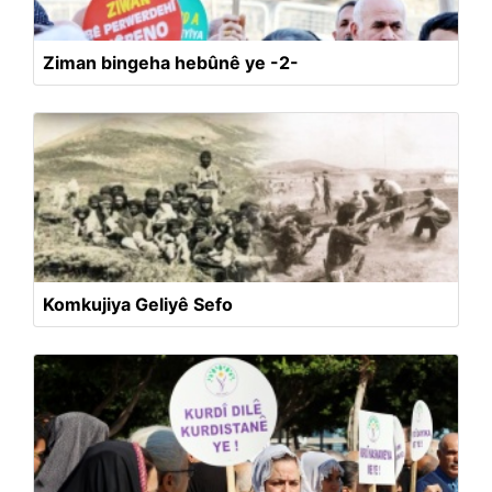
Ziman bingeha hebûnê ye -2-
Komkujiya Geliyê Sefo