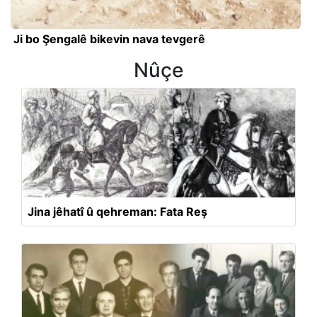
Ji bo Şengalê bikevin nava tevgerê
Nûçe
Jina jêhatî û qehreman: Fata Reş