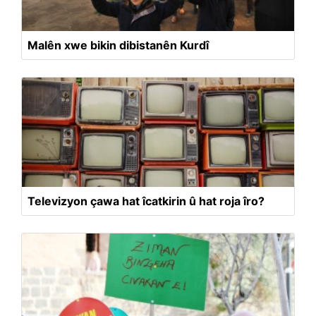
Malên xwe bikin dibistanên Kurdî
Televizyon çawa hat îcatkirin û hat roja îro?