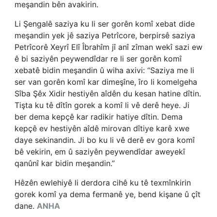
me
şandin bên avakirin
.
Li Şengalê saziya ku li ser gorên komî xebat dide
meşandin yek jê saziya Petrîcore, berpirsê saziya
Petrîcorê Xeyrî Elî Îbrahîm j
î anî zîman wekî sazi ew
ê bi saziyên peywendîdar re li ser gorên komî
xebatê
bidin meşandin û wiha axivi: “Saziya me li
ser van gorên komî kar dimeşîne, îro li komelgeha
Sîba Şêx Xidir hestiyên aîdên du kesan hatine d
î
tin.
Tişta ku tê dîtîn gorek a komî li vê
derê heye. Ji
ber dema kepçê kar radikir hatiye dîtin. Dema
kepçê ev hestiyên aîdê mirovan dîtiye karê xwe
daye sekinandin. Ji bo ku li vê
derê ev gora komî
bê vekirin, em û saziyên peywendîdar aweyekî
qanûnî kar bidin meşandin
.”
Hêzên ewlehiyê li derdora cihê ku tê texmînkirin
gorek komî ya dema fermanê ye, bend kişane û çît
dane
.
ANHA