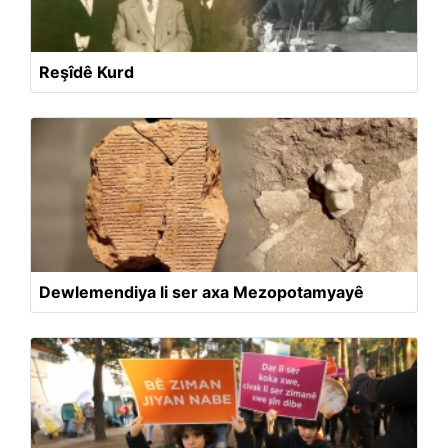
Reşîdê Kurd
Dewlemendiya li ser axa Mezopotamyayê