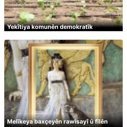
Yekîtiya komunên demokratîk
Melîkeya baxçeyên rawisayî û fîlên