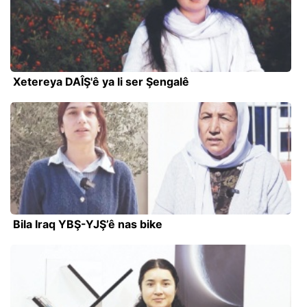
Xetereya DAÎŞ'ê ya li ser Şengalê
Bila Iraq YBŞ-YJŞ’ê nas bike