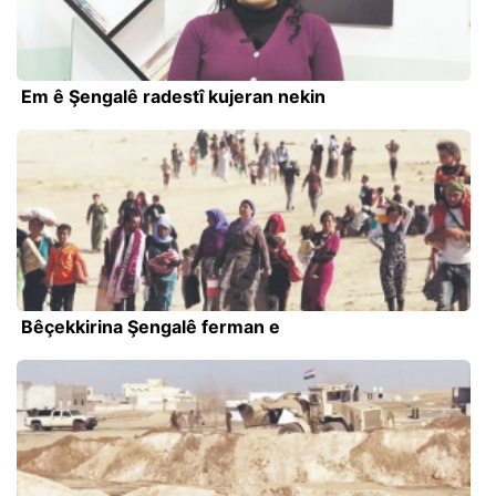
Em ê Şengalê radestî kujeran nekin
Bêçekkirina Şengalê ferman e