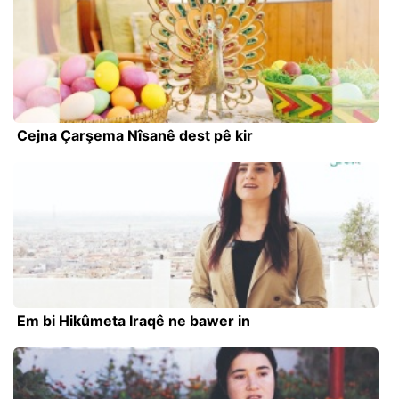
Cejna Çarşema Nîsanê dest pê kir
Em bi Hikûmeta Iraqê ne bawer in