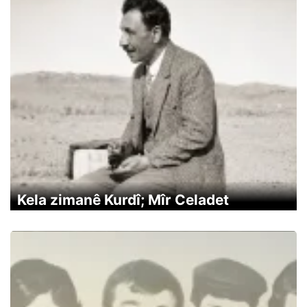
Kela zimanê Kurdî; Mîr Celadet