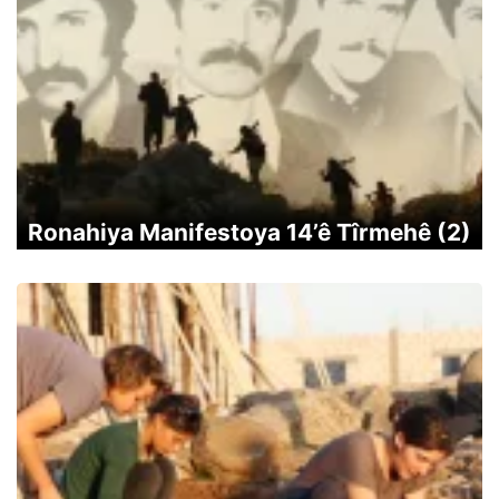
Ronahiya Manifestoya 14’ê Tîrmehê (2)