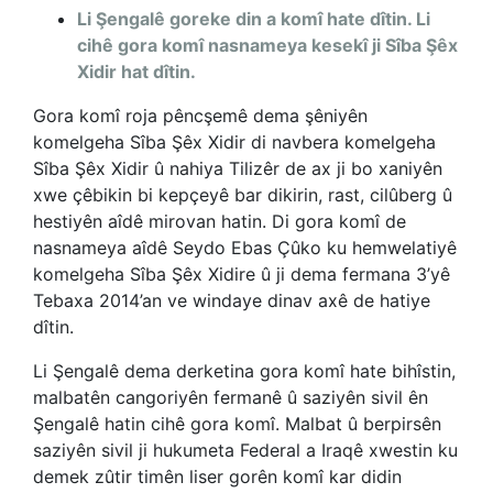
Li Şengalê goreke din a komî hate dîtin. Li
cihê gora komî nasnameya kesekî ji Sîba Şêx
Xidir hat dîtin.
Gora komî roja p
êncşem
ê
dema ş
ê
niyên
komelgeha Sîba Şêx Xidir di navbera komelgeha
Sîba Şêx Xidir û nahiya Tilizêr de ax ji bo xaniyên
xwe çêbikin bi kepç
ey
ê bar dikirin, rast, cilûberg û
hestiyên aîdê mirovan hatin. Di gora komî de
nasnameya aîdê Seydo Ebas Çûko ku hemwelatiyê
komelgeha Sîba Şêx Xidire û ji dema fermana 3’yê
Tebaxa 2014’an ve windaye dinav axê de hatiye
dîtin
.
Li Şengalê dema derketina gora komî hate bih
î
stin,
malbatên cangoriyên fermanê û saziyên sivil ên
Şengalê hatin cihê gora komî. Malbat û berpirsên
saziyên sivil ji hukumeta Federal a Iraqê xwestin ku
demek
zûtir timên liser gorên komî kar didin