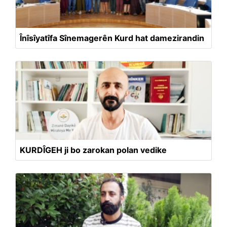
Înîsîyatîfa Sînemagerên Kurd hat damezirandin
KURDÎGEH ji bo zarokan polan vedike