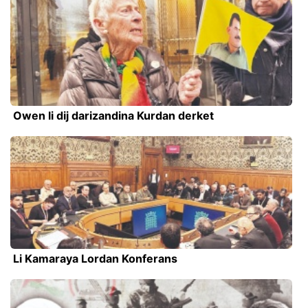
Owen li dij darizandina Kurdan derket
Li Kamaraya Lordan Konferans