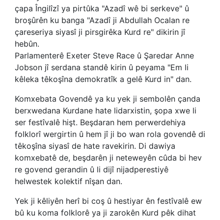
çapa Îngilîzî ya pirtûka "Azadî wê bi serkeve" û
broşûrên ku banga "Azadî ji Abdullah Ocalan re
çareseriya siyasî ji pirsgirêka Kurd re" dikirin jî
hebûn.
Parlamenterê Exeter Steve Race û Şaredar Anne
Jobson jî serdana standê kirin û peyama "Em li
kêleka têkoşîna demokratîk a gelê Kurd in" dan.
Komxebata Govendê ya ku yek ji sembolên çanda
berxwedana Kurdane hate lidarxistin, şopa xwe li
ser festîvalê hişt. Beşdaran hem perwerdehiya
folklorî wergirtin û hem jî ji bo wan rola govendê di
têkoşîna siyasî de hate ravekirin. Di dawiya
komxebatê de, beşdarên ji neteweyên cûda bi hev
re govend gerandin û li dijî nijadperestiyê
helwestek kolektif nîşan dan.
Yek ji kêliyên herî bi coş û hestiyar ên festîvalê ew
bû ku koma folklorê ya ji zarokên Kurd pêk dihat