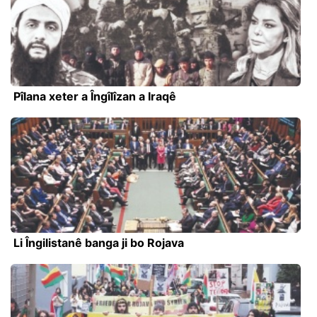
Pîlana xeter a Îngîlîzan a Iraqê
Li Îngilistanê banga ji bo Rojava