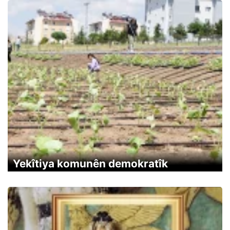
Yekîtiya komunên demokratîk