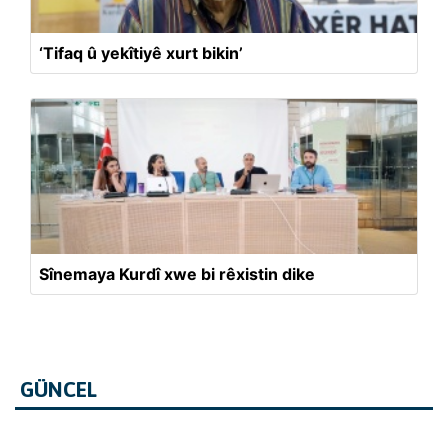
‘Tifaq û yekîtiyê xurt bikin’
Sînemaya Kurdî xwe bi rêxistin dike
GÜNCEL