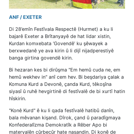
ANF / EXETER
Di 28’emîn Festîvala Respectê (Hurmet) a ku li
bajarê Exeter a Brîtanyayê de hat lidar xistin,
Kurdan komxebata ‘Govendê’ ku şêwayek a
berxwedanê ye ava kirin û li dijî nijadperestiyê
banga girtina govendê kirin.
Bi hezaran kes bi dirûşma "Em hemû cuda ne, em
hemû wekhev in" anî cem hev. Bi beşdariya çalak a
Komuna Kurd a Devonê, çanda Kurd, têkoşîna
siyasî û ruhê hevgirtinê di festîvalê de bi xurtî hatin
hîskirin.
"Konê Kurd" ê ku li qada festîvalê hatibû danîn,
bala mêvanan kişand. Dîrok, çand û paradîgmaya
Konfederalîzma Demokratîk a Rêber Apo bi
materyalên cûrbecûr hate nasandin. Di konê de