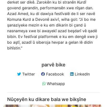
derket ser dikê. Zarokên ku bi stranên Kurdî
govend gerandin, performansên xwe nîşan dan.
Azad Amed, ku di dawiya festîvalê de li ser navê
Komuna Kurd a Devonê axivî, wiha got: "Ji bo me
şanaziyeke mezin e ku em dikarin bi çand û
nasnameya xwe bi awayekî azad beşdarî vê qadê
bibin. Ev festîval platformek e ku em dengê xwe ji
bo aştî, azadî û siberoja hevpar a gelan lê didin
bihîstin."
parvê bike
Twitter
Facebook
LinkedIn
Whatsapp
Nûçeyên ku dikare bala we bikşîne