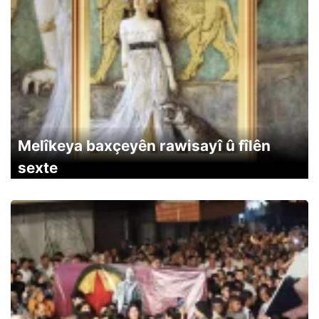
Melîkeya baxçeyên rawisayî û fîlên
sexte