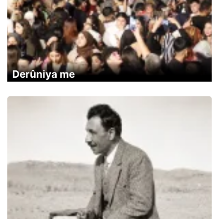
Derûniya me