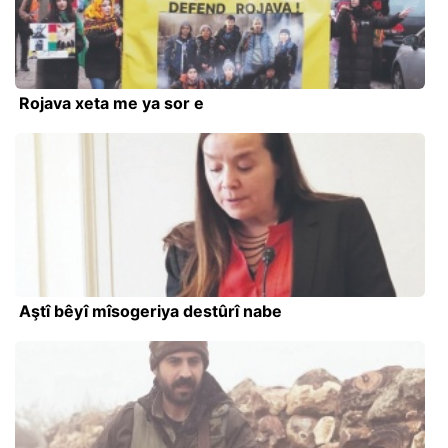
Rojava xeta me ya sor e
Aştî bêyî mîsogeriya destûrî nabe