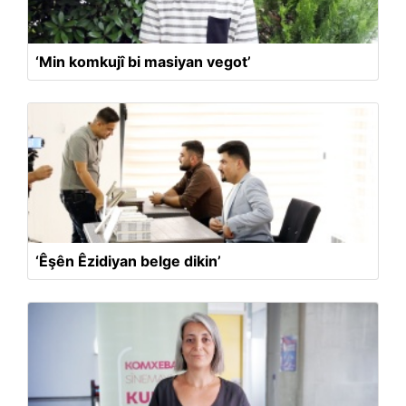
‘Min komkujî bi masiyan vegot’
‘Êşên Êzidiyan belge dikin’