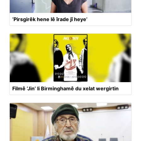
‘Pirsgirêk hene lê îrade jî heye’
Filmê ‘Jin’ li Birminghamê du xelat wergirtin