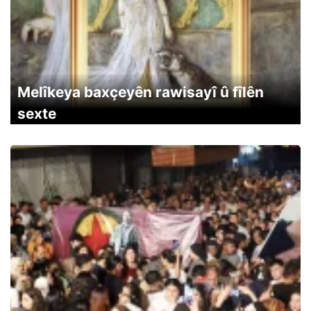
Melîkeya baxçeyên rawisayî û fîlên
sexte