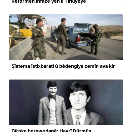
Reformên înfazê yên li Tirkiyeyê
Sîstema îstixbaratî û bêdengiya zemîn ava kir
Çîroka berxwedanê: Hayrî Dûrmûş