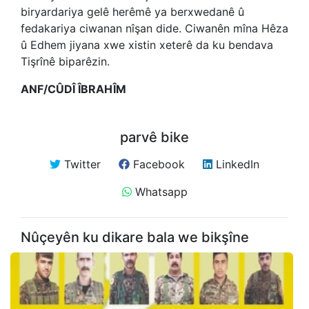
biryardariya gelê herêmê ya berxwedanê û
fedakariya ciwanan nîşan dide. Ciwanên mîna Hêza
û Edhem jiyana xwe xistin xeterê da ku bendava
Tişrînê biparêzin.
ANF/CÛDÎ ÎBRAHÎM
parvê bike
Twitter
Facebook
LinkedIn
Whatsapp
Nûçeyên ku dikare bala we bikşîne