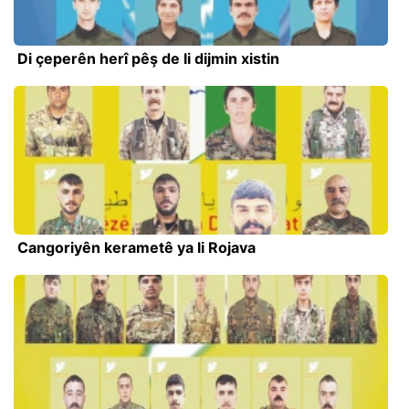
Di çeperên herî pêş de li dijmin xistin
Cangoriyên kerametê ya li Rojava