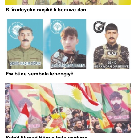
Bi îradeyeke naşikê li berxwe dan
Ew bûne sembola lehengiyê
Şehîd Ehmed Hêmin hate oxirkirin