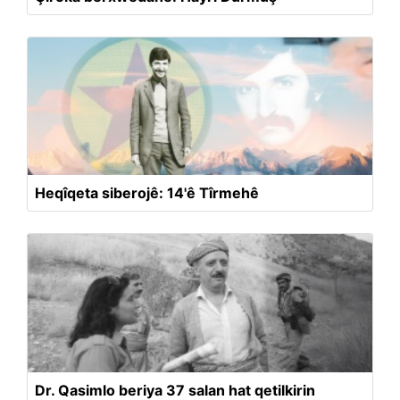
Heqîqeta siberojê: 14'ê Tîrmehê
Dr. Qasimlo beriya 37 salan hat qetilkirin