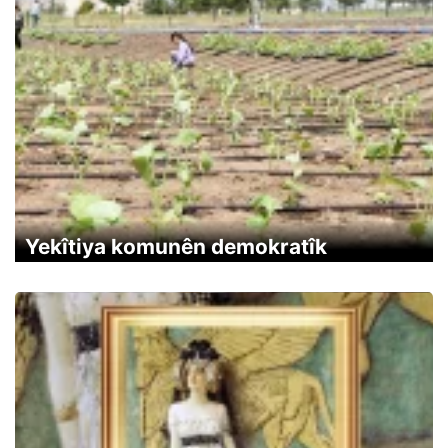
Yekîtiya komunên demokratîk