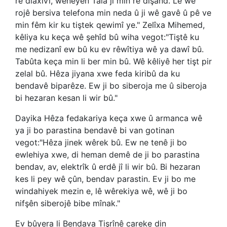
re diaxivî, wêneyên Tala ji min re dişand. Lê wê
rojê bersiva telefona min neda û ji wê gavê û pê ve
min fêm kir ku tiştek qewimî ye." Zelîxa Mihemed,
kêliya ku keça wê şehîd bû wiha vegot:"Tiştê ku
me nedizanî ew bû ku ev rêwîtiya wê ya dawî bû.
Tabûta keça min li ber min bû. Wê kêliyê her tişt pir
zelal bû. Hêza jiyana xwe feda kiribû da ku
bendavê biparêze. Ew ji bo siberoja me û siberoja
bi hezaran kesan li wir bû."
Dayika Hêza fedakariya keça xwe û armanca wê
ya ji bo parastina bendavê bi van gotinan
vegot:"Hêza jinek wêrek bû. Ew ne tenê ji bo
ewlehiya xwe, di heman demê de ji bo parastina
bendav, av, elektrîk û erdê jî li wir bû. Bi hezaran
kes li pey wê çûn, bendav parastin. Ev ji bo me
windahiyek mezin e, lê wêrekiya wê, wê ji bo
nifşên siberojê bibe mînak."
Ev bûyera li Bendava Tişrînê careke din