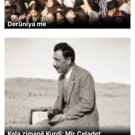
Derûniya me
Kela zimanê Kurdî; Mîr Celadet