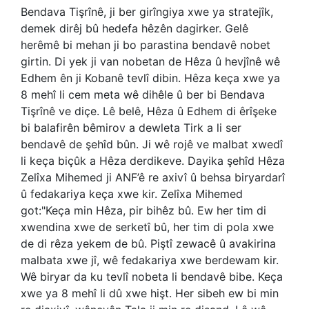
Bendava Tişrînê, ji ber girîngiya xwe ya stratejîk,
demek dirêj bû hedefa hêzên dagirker. Gelê
herêmê bi mehan ji bo parastina bendavê nobet
girtin. Di yek ji van nobetan de Hêza û hevjînê wê
Edhem ên ji Kobanê tevlî dibin. Hêza keça xwe ya
8 mehî li cem meta wê dihêle û ber bi Bendava
Tişrînê ve diçe. Lê belê, Hêza û Edhem di êrîşeke
bi balafirên bêmirov a dewleta Tirk a li ser
bendavê de şehîd bûn. Ji wê rojê ve malbat xwedî
li keça biçûk a Hêza derdikeve. Dayika şehîd Hêza
Zelîxa Mihemed ji ANF’ê re axivî û behsa biryardarî
û fedakariya keça xwe kir. Zelîxa Mihemed
got:"Keça min Hêza, pir bihêz bû. Ew her tim di
xwendina xwe de serketî bû, her tim di pola xwe
de di rêza yekem de bû. Piştî zewacê û avakirina
malbata xwe jî, wê fedakariya xwe berdewam kir.
Wê biryar da ku tevlî nobeta li bendavê bibe. Keça
xwe ya 8 mehî li dû xwe hişt. Her sibeh ew bi min