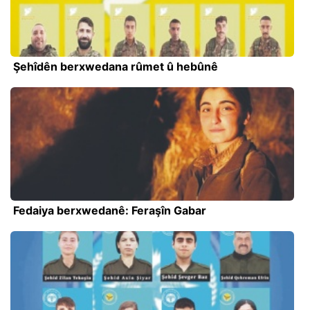
Şehîdên berxwedana rûmet û hebûnê
Fedaiya berxwedanê: Feraşîn Gabar