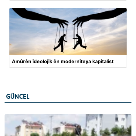
Amûrên îdeolojîk ên modernîteya kapîtalîst
GÜNCEL