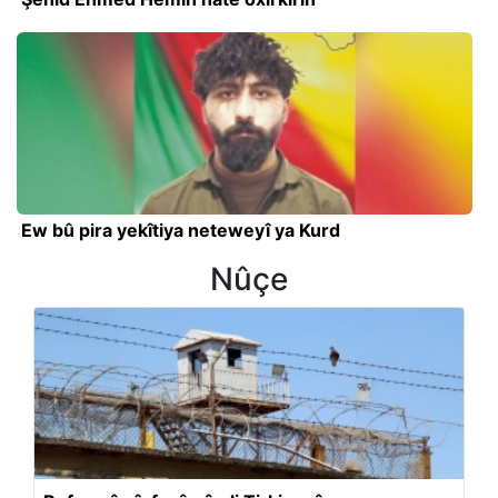
Ew bû pira yekîtiya neteweyî ya Kurd
Nûçe