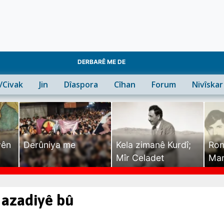
DERBARÊ ME DE
n/Civak
Jin
Dîaspora
Cîhan
Forum
Nivîskar
yên
Derûniya me
Kela zimanê Kurdî;
Ron
Mîr Celadet
Man
Tîr
 azadiyê bû