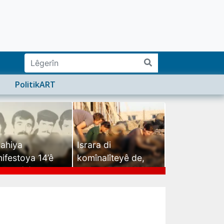
PolitikART
ahiya
Israra di
ifestoya 14’ê
komînalîteyê de,
mehê (2)
israra mirovatiyê ye