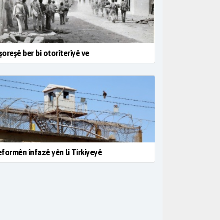
 şoreşê ber bi otorîterîyê ve
formên înfazê yên li Tirkiyeyê