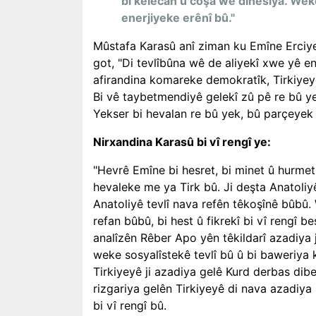
bi kelecan û coşa wê dihesiya. Weke
enerjiyeke erênî bû."
Mûstafa Karasû anî ziman ku Emîne Erciyes
got, "Di tevlîbûna wê de aliyekî xwe yê en
afirandina komareke demokratîk, Tirkiyey
Bi vê taybetmendiyê gelekî zû pê re bû ye
Yekser bi hevalan re bû yek, bû parçeyek ji
Nirxandina Karasû bi vî rengî ye:
"Hevrê Emîne bi hesret, bi minet û hurmet
hevaleke me ya Tirk bû. Ji deşta Anatoliy
Anatoliyê tevlî nava refên têkoşînê bûbû.
refan bûbû, bi hest û fikrekî bi vî rengî 
analîzên Rêber Apo yên têkildarî azadiya 
weke sosyalîstekê tevlî bû û bi baweriya 
Tirkiyeyê ji azadiya gelê Kurd derbas dibe
rizgariya gelên Tirkiyeyê di nava azadiya
bi vî rengî bû.