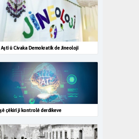
 Aştî û Civaka Demokratîk de Jineolojî
şê çêkirî ji kontrolê derdikeve