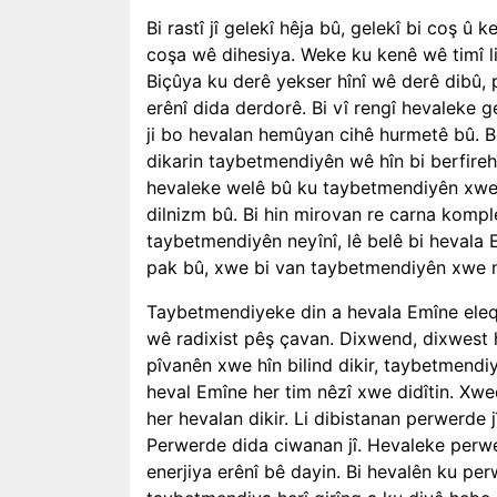
Bi rastî jî gelekî hêja bû, gelekî bi coş û
coşa wê dihesiya. Weke ku kenê wê timî li
Biçûya ku derê yekser hînî wê derê dibû, 
erênî dida derdorê. Bi vî rengî hevaleke ge
ji bo hevalan hemûyan cihê hurmetê bû. B
dikarin taybetmendiyên wê hîn bi berfirehî
hevaleke welê bû ku taybetmendiyên xwe nî
dilnizm bû. Bi hin mirovan re carna kompl
taybetmendiyên neyînî, lê belê bi hevala 
pak bû, xwe bi van taybetmendiyên xwe nî
Taybetmendiyeke din a hevala Emîne eleq
wê radixist pêş çavan. Dixwend, dixwest 
pîvanên xwe hîn bilind dikir, taybetmendi
heval Emîne her tim nêzî xwe didîtin. X
her hevalan dikir. Li dibistanan perwerde j
Perwerde dida ciwanan jî. Hevaleke perwe
enerjiya erênî bê dayin. Bi hevalên ku pe