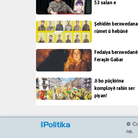
53 salan e
Şehîdên berxwedana
rûmet û hebûnê
Fedaiya berxwedanê
Feraşîn Gabar
Ji bo pûçkirina
komployê rabin ser
piyan!
© Co
ne.