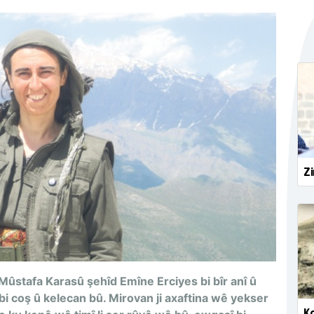
Zi
stafa Karasû şehîd Emîne Erciyes bi bîr anî û
kî bi coş û kelecan bû. Mirovan ji axaftina wê yekser
Ko