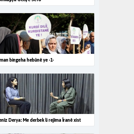
man bingeha hebûnê ye -1-
nîz Derya: Me derbek li rejîma Îranê xist