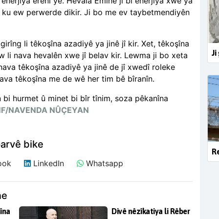
enerjiya erênî ye. Hevala Emîne jî bi enerjiya xwe ya
n ku ew perwerde dikir. Ji bo me ev taybetmendiyên
îng li têkoşîna azadiyê ya jinê jî kir. Xet, têkoşîna
Ji
ew li nava hevalên xwe jî belav kir. Lewma ji bo xeta
nava têkoşîna azadiyê ya jinê de jî xwedî roleke
i nava têkoşîna me de wê her tim bê bîranîn.
 bi hurmet û minet bi bîr tînim, soza pêkanîna
F/NAVENDA NÛÇEYAN
arvê bike
Re
ook
LinkedIn
Whatsapp
ne
îna
Divê nêzîkatiya li Rêber