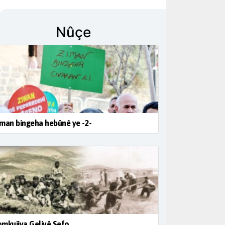
Nûçe
man bingeha hebûnê ye -2-
mkujiya Geliyê Sefo