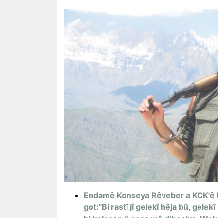
Endamê Konseya Rêveber a KCK'ê Mû
got:"Bi rastî jî gelekî hêja bû, gele