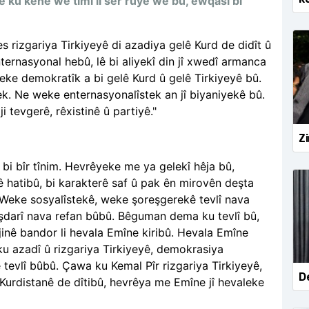
 ku kenê wê timî li ser rûyê wê bû, ewqasî bi
 rizgariya Tirkiyeyê di azadiya gelê Kurd de didît û
ternasyonal hebû, lê bi aliyekî din jî xwedî armanca
eke demokratîk a bi gelê Kurd û gelê Tirkiyeyê bû.
k. Ne weke enternasyonalîstek an jî biyaniyekê bû.
 tevgerê, rêxistinê û partiyê."
Zi
 bi bîr tînim. Hevrêyeke me ya gelekî hêja bû,
ê hatibû, bi karakterê saf û pak ên mirovên deşta
 Weke sosyalîstekê, weke şoreşgerekê tevlî nava
beşdarî nava refan bûbû. Bêguman dema ku tevlî bû,
jinê bandor li hevala Emîne kiribû. Hevala Emîne
ku azadî û rizgariya Tirkiyeyê, demokrasiya
 tevlî bûbû. Çawa ku Kemal Pîr rizgariya Tirkiyeyê,
De
 Kurdistanê de dîtibû, hevrêya me Emîne jî hevaleke