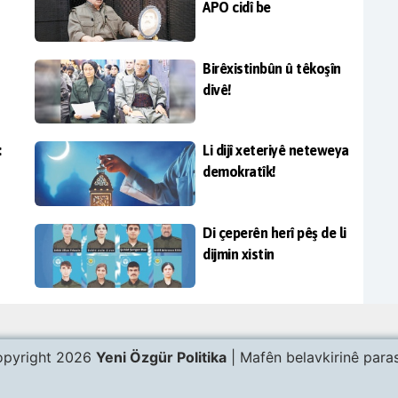
APO cidî be
Birêxistinbûn û têkoşîn
divê!
:
Li dijî xeteriyê neteweya
demokratîk!
Di çeperên herî pêş de li
dijmin xistin
pyright 2026
Yeni Özgür Politika
| Mafên belavkirinê paras