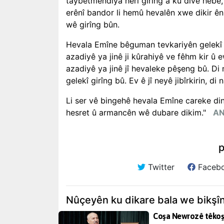
taybetmendiya herî girîng a ku divê hebe, 
erênî bandor li hemû hevalên xwe dikir ê
wê girîng bûn.
Hevala Emîne bêguman tevkariyên gelekî gir
azadiyê ya jinê ji kûrahiyê ve fêhm kir û 
azadiyê ya jinê jî hevaleke pêşeng bû. Di 
gelekî girîng bû. Ev ê jî neyê jibîrkirin, d
Li ser vê bingehê hevala Emîne careke din
hesret û armancên wê dubare dikim."
AN
p
Twitter
Faceb
Nûçeyên ku dikare bala we bikşî
Coşa Newrozê têkoş