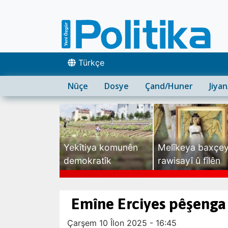
Türkçe
Nûçe
Dosye
Çand/Huner
Jiya
Yekîtiya komunên
Melîkeya baxçe
demokratîk
rawisayî û fîlên
sexte
Emîne Erciyes pêşenga
Çarşem 10 Îlon 2025 - 16:45