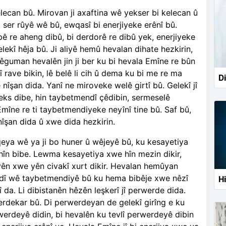
 kelecan bû. Mirovan ji axaftina wê yekser bi kelecan û
 ser rûyê wê bû, ewqasî bi enerjiyeke erênî bû.
pê re aheng dibû, bi derdorê re dibû yek, enerjiyeke
lekî hêja bû. Ji aliyê hemû hevalan dihate hezkirin,
êguman hevalên jin ji ber ku bi hevala Emîne re bûn
 rave bikin, lê belê li cih û dema ku bi me re ma
Di
şan dida. Yanî ne miroveke welê girtî bû. Gelekî jî
eks dibe, hin taybetmendî çêdibin, sermeselê
Emîne re ti taybetmendiyeke neyînî tine bû. Saf bû,
şan dida û xwe dida hezkirin.
eya wê ya ji bo huner û wêjeyê bû, ku kesayetiya
hîn bibe. Lewma kesayetiya xwe hîn mezin dikir,
yên xwe yên civakî xurt dikir. Hevalan hemûyan
wedî wê taybetmendiyê bû ku hema bibêje xwe nêzî
Hi
î da. Li dibistanên hêzên leşkerî jî perwerde dida.
rdekar bû. Di perwerdeyan de gelekî girîng e ku
rwerdeyê didin, bi hevalên ku tevlî perwerdeyê dibin