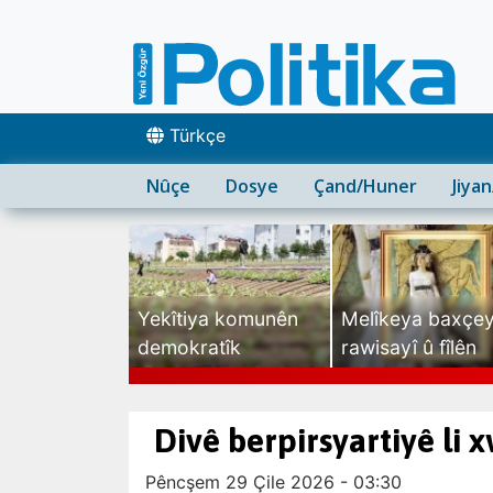
Türkçe
Nûçe
Dosye
Çand/Huner
Jiya
Yekîtiya komunên
Melîkeya baxçe
demokratîk
rawisayî û fîlên
sexte
Divê berpirsyartiyê li x
Pêncşem 29 Çile 2026 - 03:30