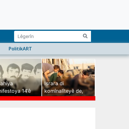
PolitikART
ahiya
Israra di
ifestoya 14’ê
komînalîteyê de,
mehê (2)
israra mirovatiyê ye