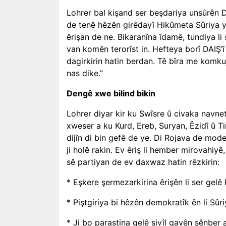
Lohrer bal kişand ser beşdariya unsûrên DA
de tenê hêzên girêdayî Hikûmeta Sûriya ya
êrişan de ne. Bikaranîna îdamê, tundiya li
van komên terorîst in. Hefteya borî DAIŞ’î
dagirkirin hatin berdan. Tê bîra me komku
nas dike.”
Dengê xwe bilind bikin
Lohrer diyar kir ku Swîsre û civaka navnet
xweser a ku Kurd, Ereb, Suryan, Êzidî û T
dijîn di bin gefê de ye. Di Rojava de mod
ji holê rakin. Ev êriş li hember mirovahi
sê partiyan de ev daxwaz hatin rêzkirin:
* Eşkere şermezarkirina êrişên li ser gelê
* Piştgiriya bi hêzên demokratîk ên li Sû
* Ji bo parastina gelê sivîl gavên şênber 