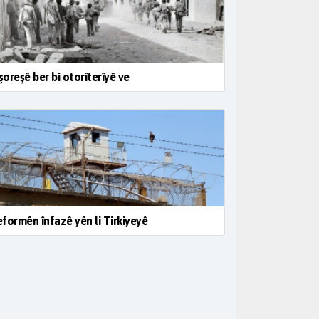
 şoreşê ber bi otorîterîyê ve
formên înfazê yên li Tirkiyeyê