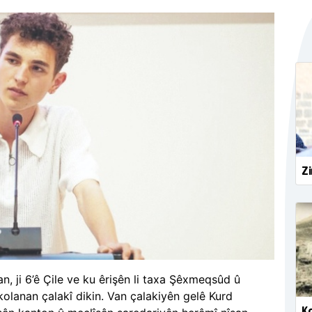
Zi
n, ji 6’ê Çile ve ku êrişên li taxa Şêxmeqsûd û
 kolanan çalakî dikin. Van çalakiyên gelê Kurd
Ko