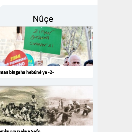
Nûçe
man bingeha hebûnê ye -2-
mkujiya Geliyê Sefo