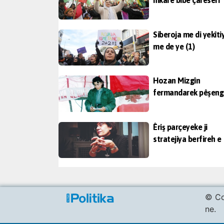
nikare bibe çareserî
Siberoja me di yekîti
me de ye (1)
Hozan Mizgîn
fermandarek pêşeng
Êriş parçeyeke ji
stratejiya berfireh e
© Co
ne.