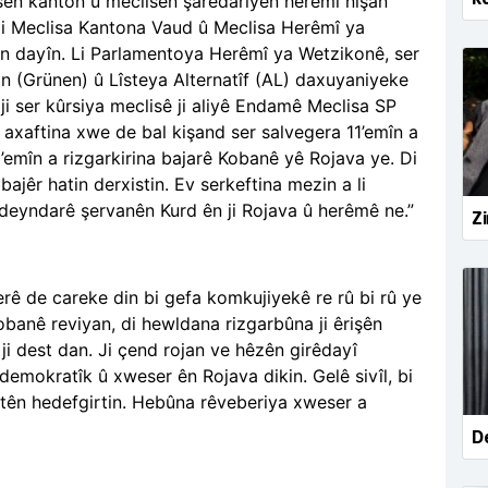
isên kanton û meclîsên şaredariyên herêmî nîşan
, li Meclisa Kantona Vaud û Meclisa Herêmî ya
in dayîn. Li Parlamentoya Herêmî ya Wetzikonê, ser
an (Grünen) û Lîsteya Alternatîf (AL) daxuyaniyeke
i ser kûrsiya meclisê ji aliyê Endamê Meclisa SP
axaftina xwe de bal kişand ser salvegera 11’emîn a
1’emîn a rizgarkirina bajarê Kobanê yê Rojava ye. Di
bajêr hatin derxistin. Ev serkeftina mezin a li
 deyndarê şervanên Kurd ên ji Rojava û herêmê ne.”
Zi
erê de careke din bi gefa komkujiyekê re rû bi rû ye
obanê reviyan, di hewldana rizgarbûna ji êrişên
ji dest dan. Ji çend rojan ve hêzên girêdayî
emokratîk û xweser ên Rojava dikin. Gelê sivîl, bi
t tên hedefgirtin. Hebûna rêveberiya xweser a
De