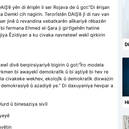
IŞ’ê yên di êrişên li ser Rojava de û got:“Di êrişan
 Demkî cih nagirin. Terorîstên DAIŞ’ê jî di nav van
 ser jinê û revandina xebatkarên alîkariyê rêbazên
 bi fermana Ehmed el-Şara ji girtîgehên hatine
jiya Êzidiyan a ku civaka navnetewî wekî qirkirin
Di
ewî divê berpirsiyariyê bigirin û got:“Îro modela
irkmen bi awayekî demokratîk û bi aştiyê bi hev re
ela civakeke wekhev, ekolojîk û demokratîk dixwazin
yê, demokrasiyê û azadiyê ye.” Di daxuyaniya hevpar a
Hi
 Kurd û binesaziya sivîl
riyeyê
avêtin