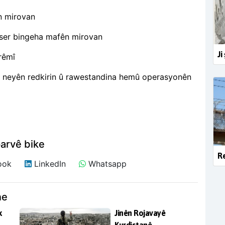
fên mirovan
li ser bingeha mafên mirovan
Ji
erêmî
n neyên redkirin û rawestandina hemû operasyonên
arvê bike
Re
ook
LinkedIn
Whatsapp
ne
k
Jinên Rojavayê