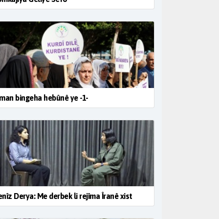
man bingeha hebûnê ye -1-
nîz Derya: Me derbek li rejîma Îranê xist