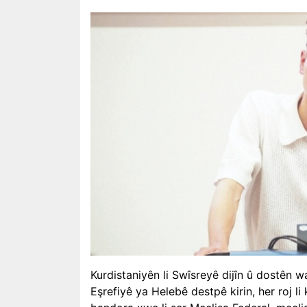
Kurdistaniyên li Swîsreyê dijîn û dostên wa
Eşrefiyê ya Helebê destpê kirin, her roj li