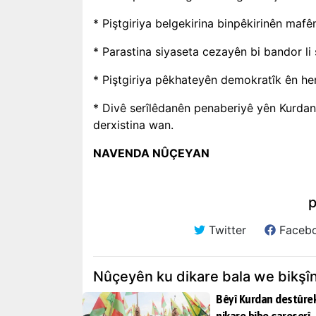
* Piştgiriya belgekirina binpêkirinên ma
* Parastina siyaseta cezayên bi bandor 
* Piştgiriya pêkhateyên demokratîk ên h
* Divê serîlêdanên penaberiyê yên Kurda
derxistina wan.
NAVENDA NÛÇEYAN
p
Twitter
Faceb
Nûçeyên ku dikare bala we bikşî
Bêyî Kurdan destûre