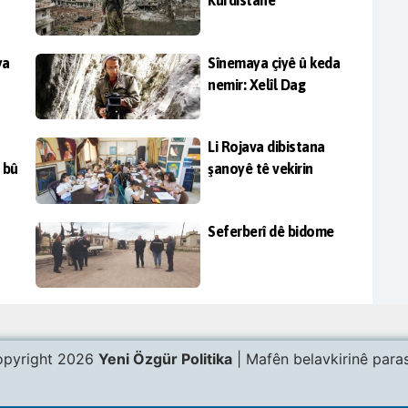
Kurdistanê
ya
Sînemaya çiyê û keda
nemir: Xelîl Dag
Li Rojava dibistana
 bû
şanoyê tê vekirin
Seferberî dê bidome
pyright 2026
Yeni Özgür Politika
| Mafên belavkirinê paras