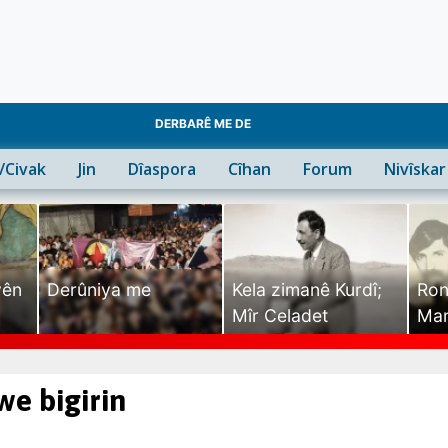
DERBARÊ ME DE
n/Civak
Jin
Dîaspora
Cîhan
Forum
Nivîskar
yên
Derûniya me
Kela zimanê Kurdî;
Ron
Mîr Celadet
Man
Tîr
we bigirin