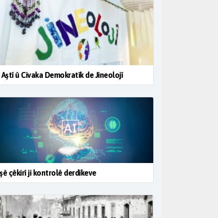
 Aştî û Civaka Demokratîk de Jineolojî
şê çêkirî ji kontrolê derdikeve