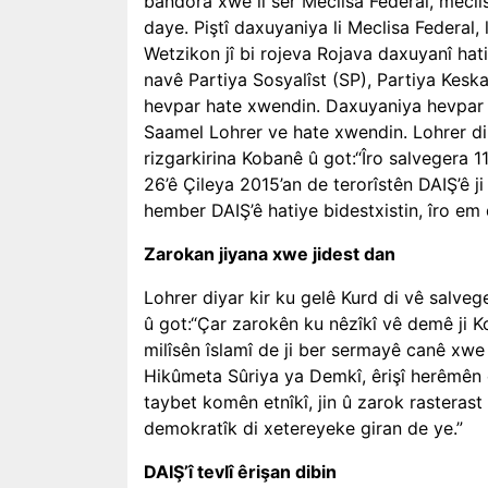
bandora xwe li ser Meclisa Federal, mecl
daye. Piştî daxuyaniya li Meclisa Federal
Wetzikon jî bi rojeva Rojava daxuyanî hat
navê Partiya Sosyalîst (SP), Partiya Kesk
hevpar hate xwendin. Daxuyaniya hevpar j
Saamel Lohrer ve hate xwendin. Lohrer di 
rizgarkirina Kobanê û got:“Îro salvegera 1
26’ê Çileya 2015’an de terorîstên DAIŞ’ê ji 
hember DAIŞ’ê hatiye bidestxistin, îro em
Zarokan jiyana xwe jidest dan
Lohrer diyar kir ku gelê Kurd di vê salveg
û got:“Çar zarokên ku nêzîkî vê demê ji K
milîsên îslamî de ji ber sermayê canê xwe 
Hikûmeta Sûriya ya Demkî, êrişî herêmên d
taybet komên etnîkî, jin û zarok rasteras
demokratîk di xetereyeke giran de ye.”
DAIŞ’î tevlî êrişan dibin