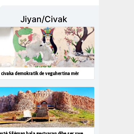
Jiyan/Civak
 civaka demokratîk de veguhertina mêr
xtê Silêman bala geştyaran dibe ser xwe