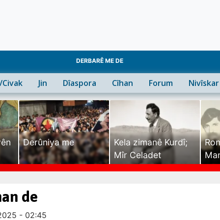
DERBARÊ ME DE
n/Civak
Jin
Dîaspora
Cîhan
Forum
Nivîskar
yên
Derûniya me
Kela zimanê Kurdî;
Ron
Mîr Celadet
Man
Tîr
nan de
2025 - 02:45