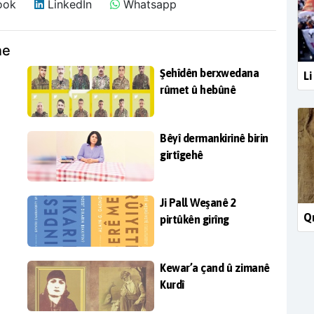
ook
LinkedIn
Whatsapp
ne
Şehîdên berxwedana
Li
rûmet û hebûnê
Bêyî dermankirinê birin
girtîgehê
Ji Pall Weşanê 2
Qr
pirtûkên girîng
Kewar’a çand û zimanê
Kurdî