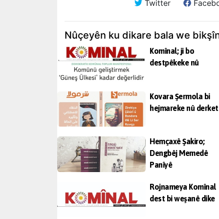
Twitter
Faceb
Nûçeyên ku dikare bala we bikşî
Komînal; ji bo
destpêkeke nû
Kovara Şermola bi
hejmareke nû derket
Hemçaxê Şakiro;
Dengbêj Memedê
Panîyê
Rojnameya Komînal
dest bi weşanê dike