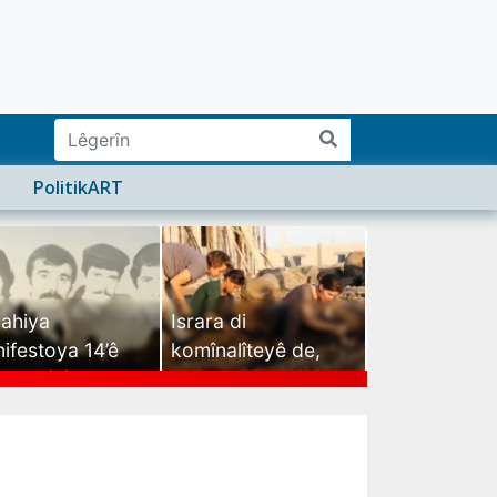
PolitikART
ahiya
Israra di
ifestoya 14’ê
komînalîteyê de,
mehê (2)
israra mirovatiyê ye