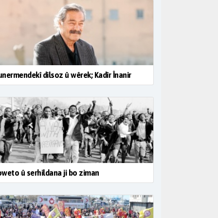
nermendekî dilsoz û wêrek; Kadîr Înanir
weto û serhildana ji bo ziman