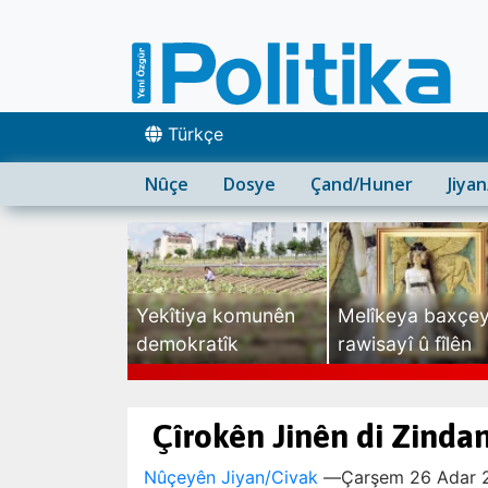
Türkçe
Nûçe
Dosye
Çand/Huner
Jiya
Yekîtiya komunên
Melîkeya baxçe
demokratîk
rawisayî û fîlên
sexte
Çîrokên Jinên di Zinda
Nûçeyên Jiyan/Civak
—
Çarşem 26 Adar 