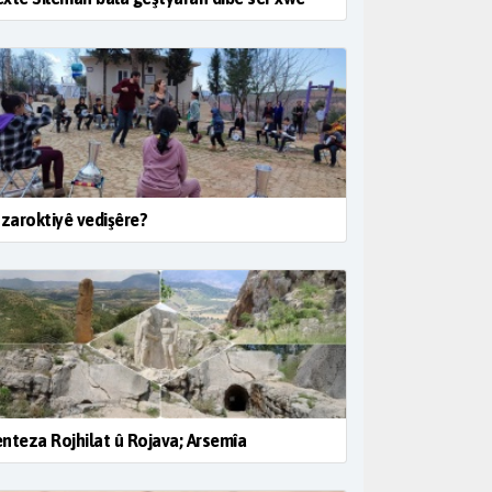
 zaroktiyê vedişêre?
nteza Rojhilat û Rojava; Arsemîa