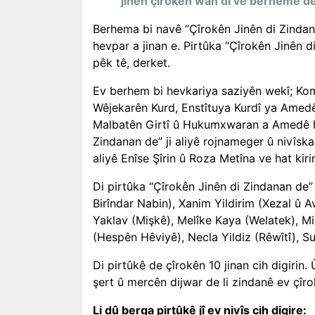
jinên çîrokên wan di vê berhemê de 
Berhema bi navê “Çîrokên Jinên di Zinda
hevpar a jinan e. Pirtûka “Çîrokên Jinên d
pêk tê, derket.
Ev berhem bi hevkariya saziyên wekî; K
Wêjekarên Kurd, Enstîtuya Kurdî ya Amed
Malbatên Girtî û Hukumxwaran a Amedê ha
Zindanan de” ji aliyê rojnameger û nivîskar
aliyê Enîse Şîrin û Roza Metîna ve hat kiri
Di pirtûka “Çîrokên Jinên di Zindanan de”
Birîndar Nabin), Xanim Yildirim (Xezal û
Yaklav (Mişkê), Melîke Kaya (Welatek), 
(Hespên Hêviyê), Necla Yildiz (Rêwîtî), Suh
Di pirtûkê de çîrokên 10 jinan cih digirin
şert û mercên dijwar de li zindanê ev çîro
Li dû berga pirtûkê jî ev nivîs cih digire: