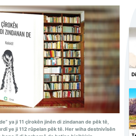
Di
e” ya ji 11 çîrokên jinên di zindanan de pêk tê,
dî ye ji 112 rûpelan pêk tê. Her wiha destnivîsên
Te