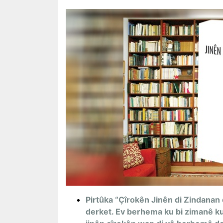
Pirtûka “Çîrokên Jinên di Zindanan d
derket. Ev berhema ku bi zimanê kur