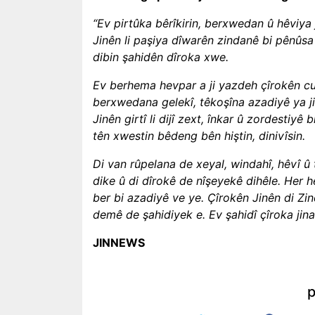
“Ev pirtûka bêrîkirin, berxwedan û hêviya 
Jinên li paşiya dîwarên zindanê
bi pênûsa 
dibin şahidên dîroka xwe.
Ev berhema hevpar a ji yazdeh çîrokên c
berxwedana gelekî, têkoşîna
azadiyê ya ji
Jinên girtî li dijî zext, înkar û zordestiy
tên xwestin bêdeng bên hiştin,
dinivîsin.
Di van rûpelana de xeyal, windahî, hêvî û t
dike û di dîrokê de nîşeyekê
dihêle. Her 
ber bi azadiyê ve ye.
Çîrokên Jinên di Zi
demê de şahidiyek e. Ev şahidî çîroka jina
JINNEWS
p