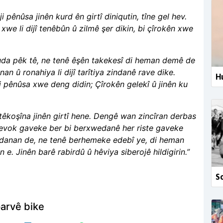
ji pênûsa jinên kurd
ên girtî diniqutin, tîne gel hev.
xwe li dijî tenêbûn û zilmê şer dikin, bi çîrokên xwe
uda pêk tê, ne tenê êşên takekesî di heman demê de
nan û ronahiya li dijî tarîtiya zindanê rave dike.
Hu
ê bi pênûsa xwe deng
didin; Çîrokên gelekî û jinên ku
êkoşîna jinên girtî
hene. Dengê wan zincîran derbas
hevok gaveke ber bi berxwedanê her riste gaveke
ndanan de, ne tenê berhemeke edebî ye, di
heman
n e. Jinên
barê rabirdû û hêviya siberojê hildigirin.”
So
arvê bike