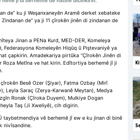
hene jî di berhemê de hatine bicihkirin.
nan de” ku ji Weşanxaneyên Aramê derket xebateke
i Zindanan de” ya ji 11 çîrokên jinên di zindanan de
omîteya Jinan a PENa Kurd, MED-DER, Komeleya
ê, Federasyona Komeleyên Hiqûq û Piştevaniyê ya
t çapkirin. Amadekariya pirtûka “Çîrokên Jinên di
Kî
 Roza Metîna ve hat kirin. Edîtortiya berhemê jî ji
n.
 çîrokên Besê Ozer (Şiyar), Fatma Ozbay (Mirî
 Av), Leyla Saraç (Zerya-Karwanê Meytan), Medya
Mizgîn Ronak (Çîroka Duyem), Mulkiye Dogan
eyla Taş (Ji Xweliyê), cih digirin.
. Û taybetmendiya vê berhemê jî ew e ku jinan di binê
k nivîsandine.
Se