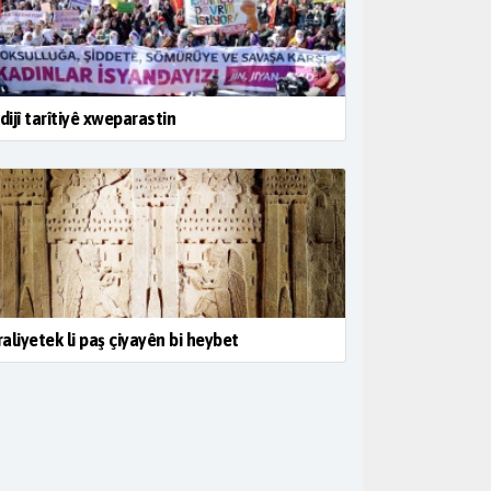
 dijî tarîtiyê xweparastin
aliyetek li paş çiyayên bi heybet