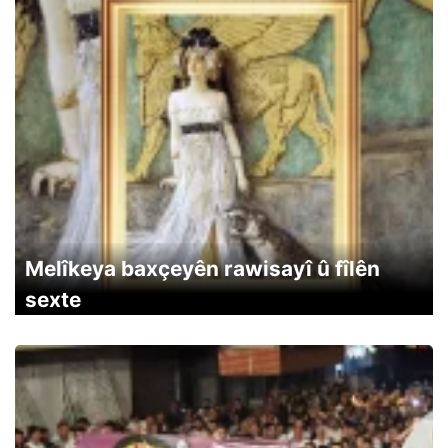
Melîkeya baxçeyên rawisayî û fîlên
sexte