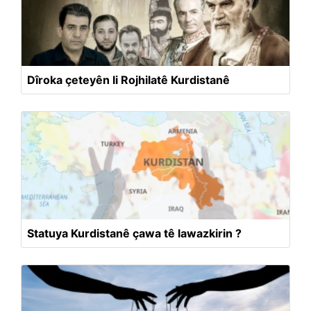
Dîroka çeteyên li Rojhilatê Kurdistanê
Statuya Kurdistanê çawa tê lawazkirin ?