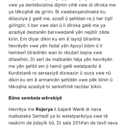
xwe ya derblêxistina dijmin cihê xwe di dîroka me
ya têkoşînê de girtin. Bi xwebexşandineke ku
dilsoziya ji gelê me, azadî û şehîdan re ji her tiştî
girîngtir, li ber xwe dan û li dîroka gelê me ya
azadiyê destanên berxwedanê yên nejibîr zêde
kirin. Em diyar dikin ku em ê layiqî bîranîna
hevrêyên xwe yên fedaî yên Apoyî bibin û li
hemberî bîranînên wan bi rêzdarî bejna xwe
ditewînin. Di serî de malbatên hêja yên hevrêyên
me yên şehîd em ji hemû gelê welatparêz ê
Kurdistanê re sersaxiyê dixwazin û soza xwe nû
dikin ku em ê armancên şehîdên xwe pêk bînin û
têkoşîna azadiyê bi serkeftinê tacîdar bikin.
Bûne sembola wêrekiyê
Hevrêya me
Rojerya
li bajarê Wanê di nava
malbateke Serhedî ya bi welatparêziya xwe tê
naskirin de jidayîk bû. Di sala 2014’an de tevlî nava