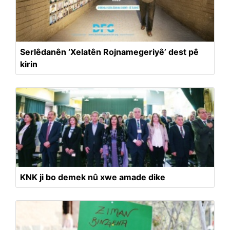
Serlêdanên ‘Xelatên Rojnamegeriyê’ dest pê
kirin
KNK ji bo demek nû xwe amade dike