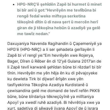
HPG-NRÇ'ê şehîdên Zapê bi hurmet û minet
bi bîr anî û got:"Hevrêyên me tevlîbûna bi
rengê fedaî weke mifteya serketina
têkoşînê dîtin û di nava şert û mercên herî
giran de ji têkoşîna hebûn û azadiyê ya gelê
me tawîz nedan."
Daxuyaniya Navenda Ragihandin û Çapemeniyê ya
HPG'ê (HPG-NRÇ) a li ser şehadeta gerîlayên li
Zapê bi vî rengî ye:"Em hevrêyên xwe Rojerya,
Bager, Dîren û Rêber ên di 12’yê Gulana 2017’an de
li Zapê tevlî karwanê şehîdan bûne bi rêzdarî bi bîr
tînin. Hevrêyên me yên hêja ên ku di pêvajoyeke
ku dewleta Tirk bi dijwarî êrîşên xwe yên
tasfiyekirina Têkoşîna Azadiya Kurdistanê û
çewisandina gelê me domand de tevlî refên PKK’ê
bûne, bûne bîrdariya têkneçûyînê ya milîtaniya
Apoyî ya xwedî ruhê azadiyê. Bi hêvrêtiya xwe ya
xurt, sadetiya di şêwayê jiyana Apoyî de û israra