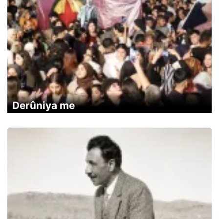
Derûniya me