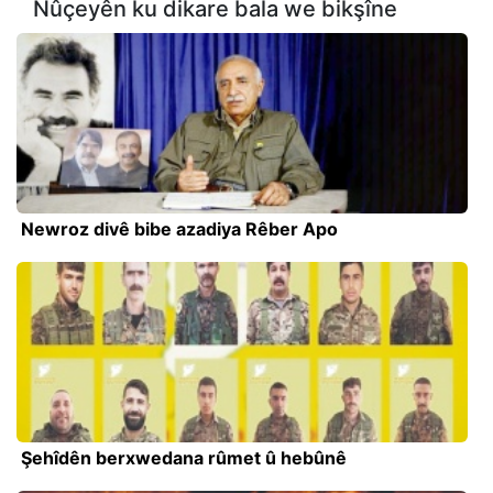
Nûçeyên ku dikare bala we bikşîne
Newroz divê bibe azadiya Rêber Apo
Şehîdên berxwedana rûmet û hebûnê