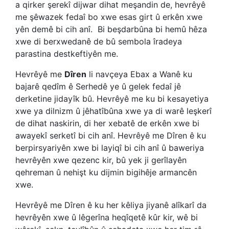
a qirker şerekî dijwar dihat meşandin de, hevrêyê
me şêwazek fedaî bo xwe esas girt û erkên xwe
yên demê bi cih anî. Bi beşdarbûna bi hemû hêza
xwe di berxwedanê de bû sembola îradeya
parastina destkeftiyên me.
Hevrêyê me
Dîren
li navçeya Ebax a Wanê ku
bajarê qedîm ê Serhedê ye û gelek fedaî jê
derketine jidayîk bû. Hevrêyê me ku bi kesayetiya
xwe ya dilnizm û jêhatîbûna xwe ya di warê leşkerî
de dihat naskirin, di her xebatê de erkên xwe bi
awayekî serketî bi cih anî. Hevrêyê me Dîren ê ku
berpirsyariyên xwe bi layiqî bi cih anî û baweriya
hevrêyên xwe qezenc kir, bû yek ji gerîlayên
qehreman û nehişt ku dijmin bigihêje armancên
xwe.
Hevrêyê me Dîren ê ku her kêliya jiyanê alîkarî da
hevrêyên xwe û lêgerîna heqîqetê kûr kir, wê bi