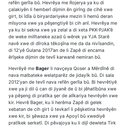
refên gerîla bû. Hevrêya me Rojerya ya ku di
çalakiyên li hemberî dijmin ên girîng de cihê xwe
girt, bi îdîa û biryardariyeke mezin li hemû deran
mîsyona xwe ya pêşengtiyê bi cih anî. Hevrêya me
ya ku bi sekna xwe ya zelal a di xeta PKK-PJAK’ê
de weke milîtaneke azad û wêrek ya YJA Starê
navê xwe di dîroka têkoşîna me da da nivîsandin,
di 12’yê Gulana 2017’an de li Zapê di encama
êrîşeke dijmin de tevlî karwanê nemiran bû.
Hevrêyê me
Bager
li navçeya Qoser a Mêrdînê di
nava malbateke welatparêz de jidayîk bû. Di sala
2012’yan de tevlî nava refên gerîla bû. Bi hevrêtiyê
xwe ya ji dil û can di jiyanê de û bi jêhatîbûna xwe
ya pêşeng di pratîka şer de alîkariya hevrêyên xwe
kir. Hevrê Bager, ku li herêma Zapê di gelek
xebatan de cih girt û tevkarî li pêşketina hevrêyên
xwe kir, bi şêwaza xwe ya Apoyî bû xwediyê
pratîkek serketî. Di pêvajoya ku li dijî dewleta Tirk