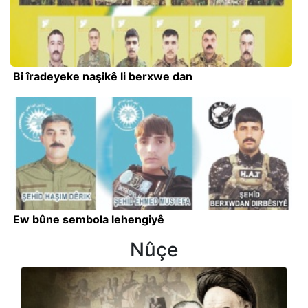
Bi îradeyeke naşikê li berxwe dan
Ew bûne sembola lehengiyê
Nûçe