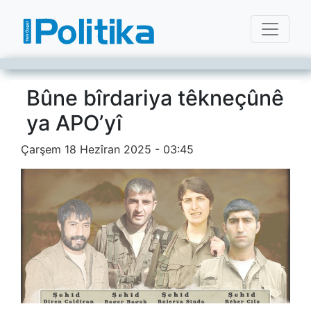
Bûne bîrdariya têkneçûnê
ya APO’yî
Çarşem 18 Hezîran 2025 - 03:45