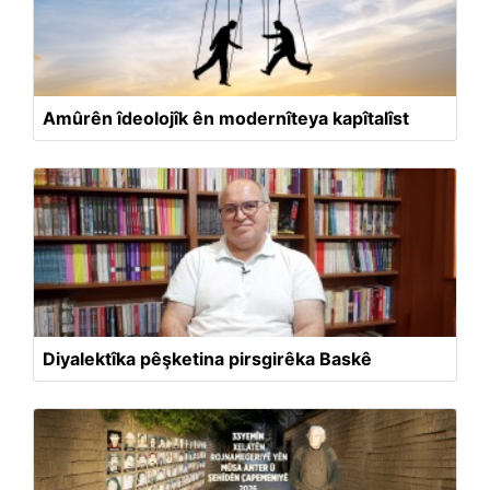
Amûrên îdeolojîk ên modernîteya kapîtalîst
Diyalektîka pêşketina pirsgirêka Baskê