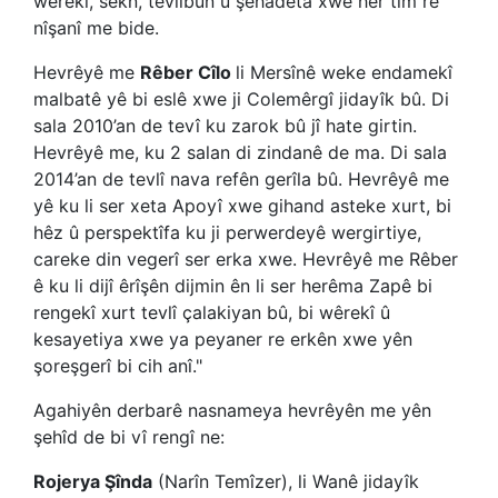
wêrekî, sekn, tevlîbûn û şehadeta xwe her tim rê
nîşanî me bide.
Hevrêyê me
Rêber Cîlo
li Mersînê weke endamekî
malbatê yê bi eslê xwe ji Colemêrgî jidayîk bû. Di
sala 2010’an de tevî ku zarok bû jî hate girtin.
Hevrêyê me, ku 2 salan di zindanê de ma. Di sala
2014’an de tevlî nava refên gerîla bû. Hevrêyê me
yê ku li ser xeta Apoyî xwe gihand asteke xurt, bi
hêz û perspektîfa ku ji perwerdeyê wergirtiye,
careke din vegerî ser erka xwe. Hevrêyê me Rêber
ê ku li dijî êrîşên dijmin ên li ser herêma Zapê bi
rengekî xurt tevlî çalakiyan bû, bi wêrekî û
kesayetiya xwe ya peyaner re erkên xwe yên
şoreşgerî bi cih anî."
Agahiyên derbarê nasnameya hevrêyên me yên
şehîd de bi vî rengî ne:
Rojerya Şînda
(Narîn Temîzer), li Wanê jidayîk