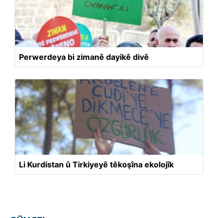
Perwerdeya bi zimanê dayikê divê
Li Kurdistan û Tirkiyeyê têkoşîna ekolojîk