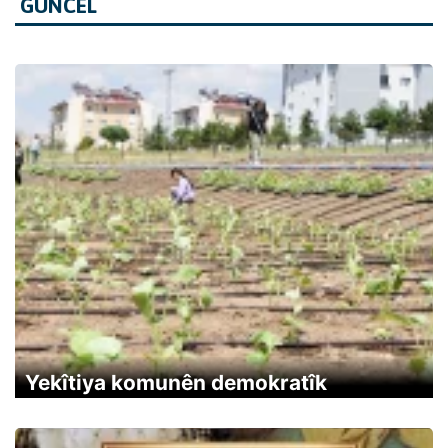
GÜNCEL
Yekîtiya komunên demokratîk