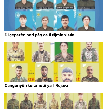
Di çeperên herî pêş de li dijmin xistin
Cangoriyên kerametê ya li Rojava