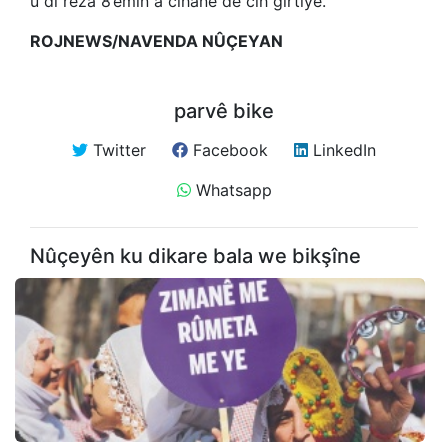
û di rêza 8’emîn a cîhanê de cih girtiye.
ROJNEWS/NAVENDA NÛÇEYAN
parvê bike
Twitter
Facebook
LinkedIn
Whatsapp
Nûçeyên ku dikare bala we bikşîne