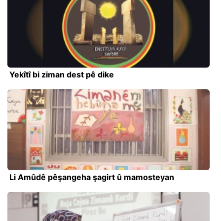
Yekîtî bi ziman dest pê dike
Li Amûdê pêşangeha şagirt û mamosteyan