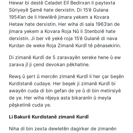
Hewar bi destê Celadet Elî Bedirxan li paytexta
Sûriyeyê Şamê hate derxistin. Di 15’ê Gulana
1954’an de li Hewlêrê jimara yekem a Kovara
Hetaw hate derxistin. Her wiha di sala 1963’an de
jimara yekem a Kovara Roja Nû li Stenbolê hate
derxistin. Ji ber vê yekê roja 15’ê Gulanê di nava
Kurdan de weke Roja Zimanê Kurdî tê pênasekirin.
Di zimanê Kurdî de 5 zaravayên sereke hene û ew
zarava jî ji çend devokan pêkhatine.
Rewş û şert û mercên zimanê Kurdî li her çar beşên
Kurdistanê cudaye. Her beşek ji zimanê Kurdî bi
awayên cuda di bin gefan de ye û di bin metirsiyê
de ye. Her wiha rêjeya asta bikaranîn û meyla
pêşketinê cuda ye.
Li Bakurê Kurdistanê zimanê Kurdî
Niha di bin zexta dewletên dagirker de zimanên