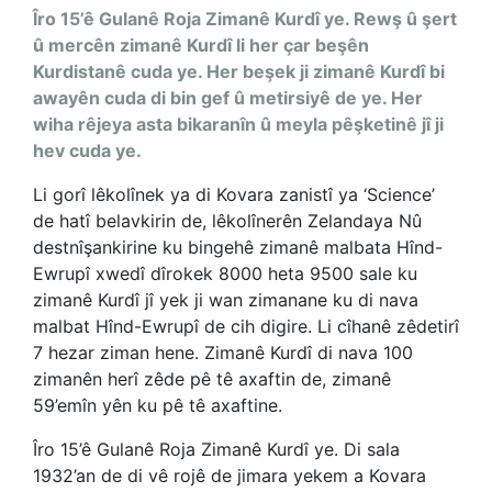
Îro 15’ê Gulanê Roja Zimanê Kurdî ye. Rewş û şert
û mercên zimanê Kurdî li her çar beşên
Kurdistanê cuda ye. Her beşek ji zimanê Kurdî bi
awayên cuda di bin gef û metirsiyê de ye. Her
wiha rêjeya asta bikaranîn û meyla pêşketinê jî ji
hev cuda ye.
Li gorî lêkolînek ya di Kovara zanistî ya ‘Science’
de hatî belavkirin de, lêkolînerên Zelandaya Nû
destnîşankirine ku bingehê zimanê malbata Hînd-
Ewrupî xwedî dîrokek 8000 heta 9500 sale ku
zimanê Kurdî jî yek ji wan zimanane ku di nava
malbat Hînd-Ewrupî de cih digire. Li cîhanê zêdetirî
7 hezar ziman hene. Zimanê Kurdî di nava 100
zimanên herî zêde pê tê axaftin de, zimanê
59’emîn yên ku pê tê axaftine.
Îro 15’ê Gulanê Roja Zimanê Kurdî ye. Di sala
1932’an de di vê rojê de jimara yekem a Kovara