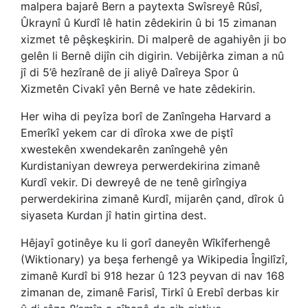
malpera bajarê Bern a paytexta Swîsreyê Rûsî,
Ûkraynî û Kurdî lê hatin zêdekirin û bi 15 zimanan
xizmet tê pêşkeşkirin. Di malperê de agahiyên ji bo
gelên li Bernê dijîn cih digirin. Vebijêrka ziman a nû
jî di 5’ê hezîranê de ji aliyê Daîreya Spor û
Xizmetên Civakî yên Bernê ve hate zêdekirin.
Her wiha di peyîza borî de Zanîngeha Harvard a
Emerîkî yekem car di dîroka xwe de piştî
xwestekên xwendekarên zanîngehê yên
Kurdistaniyan dewreya perwerdekirina zimanê
Kurdî vekir. Di dewreyê de ne tenê girîngiya
perwerdekirina zimanê Kurdî, mijarên çand, dîrok û
siyaseta Kurdan jî hatin girtina dest.
Hêjayî gotinêye ku li gorî daneyên Wîkîferhengê
(Wiktionary) ya beşa ferhengê ya Wikipedia Îngilîzî,
zimanê Kurdî bi 918 hezar û 123 peyvan di nav 168
zimanan de, zimanê Farisî, Tirkî û Erebî derbas kir