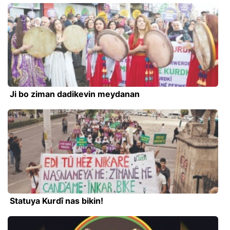
Ji bo ziman dadikevin meydanan
Statuya Kurdî nas bikin!