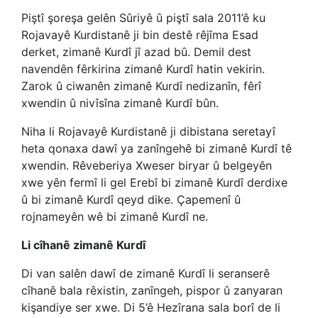
Piştî şoreşa gelên Sûriyê û piştî sala 2011’ê ku
Rojavayê Kurdistanê ji bin destê rêjîma Esad
derket, zimanê Kurdî jî azad bû. Demil dest
navendên fêrkirina zimanê Kurdî hatin vekirin.
Zarok û ciwanên zimanê Kurdî nedizanîn, fêrî
xwendin û nivîsîna zimanê Kurdî bûn.
Niha li Rojavayê Kurdistanê ji dibistana seretayî
heta qonaxa dawî ya zanîngehê bi zimanê Kurdî tê
xwendin. Rêveberiya Xweser biryar û belgeyên
xwe yên fermî li gel Erebî bi zimanê Kurdî derdixe
û bi zimanê Kurdî qeyd dike. Çapemenî û
rojnameyên wê bi zimanê Kurdî ne.
Li cîhanê zimanê Kurdî
Di van salên dawî de zimanê Kurdî li seranserê
cîhanê bala rêxistin, zanîngeh, pispor û zanyaran
kişandiye ser xwe. Di 5’ê Hezîrana sala borî de li