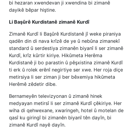
bi hezaran xwendevan ji xwendina bi zimanê
dayikê bêpar hiştine.
Li Başûrê Kurdistanê zimanê Kurdî
Zimanê Kurdî li Başûrê Kurdistanê jî weke piraniya
qadên din di nava krîzê de ye û nebûna zimanekî
standard û serdestiya zimanên biyanî li ser zimanê
Kurdî, krîz kûrtir kiriye. Hikûmeta Herêma
Kurdistanê ji bo parastin û pêşxistina zimanê Kurdî
ti erk û rolek erênî negirtiye ser xwe. Her roja diçe
metirsiya li ser ziman ji ber bêxemiya hikûmeta
Herêmê zêdetir dibe.
Bernameyên televizyonan û zimanê hinek
medyayan metirsî li ser zimanê Kurdî çêkiriye. Her
wiha di qehwexane, xwaringeh, hotel û motelan de
qasî ku giringî bi zimanên biyanî tên dayîn, bi
zimanê Kurdî nayê dayîn.