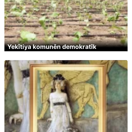
Yekîtiya komunên demokratîk