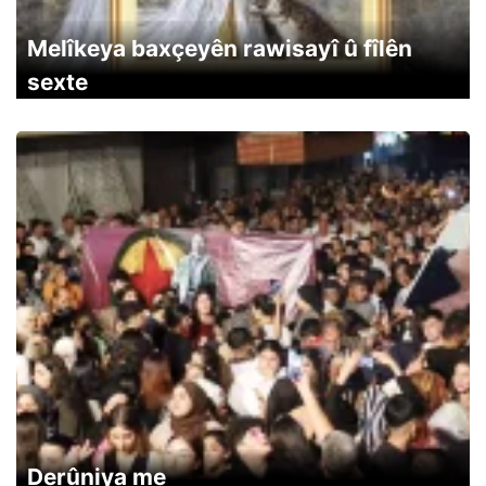
Melîkeya baxçeyên rawisayî û fîlên
sexte
Derûniya me