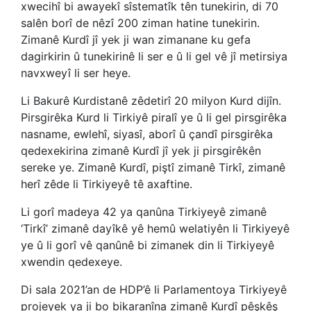
xwecihî bi awayekî sîstematîk tên tunekirin, di 70
salên borî de nêzî 200 ziman hatine tunekirin.
Zimanê Kurdî jî yek ji wan zimanane ku gefa
dagirkirin û tunekirinê li ser e û li gel vê jî metirsiya
navxweyî li ser heye.
Li Bakurê Kurdistanê zêdetirî 20 milyon Kurd dijîn.
Pirsgirêka Kurd li Tirkiyê piralî ye û li gel pirsgirêka
nasname, ewlehî, siyasî, aborî û çandî pirsgirêka
qedexekirina zimanê Kurdî jî yek ji pirsgirêkên
sereke ye. Zimanê Kurdî, piştî zimanê Tirkî, zimanê
herî zêde li Tirkiyeyê tê axaftine.
Li gorî madeya 42 ya qanûna Tirkiyeyê zimanê
‘Tirkî’ zimanê dayîkê yê hemû welatiyên li Tirkiyeyê
ye û li gorî vê qanûnê bi zimanek din li Tirkiyeyê
xwendin qedexeye.
Di sala 2021’an de HDP’ê li Parlamentoya Tirkiyeyê
projeyek ya ji bo bikaranîna zimanê Kurdî pêşkêş