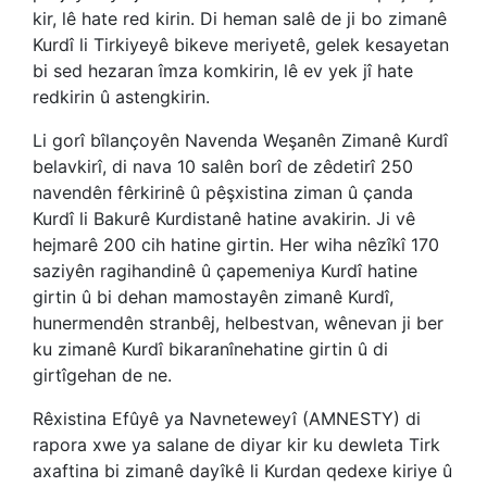
kir, lê hate red kirin. Di heman salê de ji bo zimanê
Kurdî li Tirkiyeyê bikeve meriyetê, gelek kesayetan
bi sed hezaran îmza komkirin, lê ev yek jî hate
redkirin û astengkirin.
Li gorî bîlançoyên Navenda Weşanên Zimanê Kurdî
belavkirî, di nava 10 salên borî de zêdetirî 250
navendên fêrkirinê û pêşxistina ziman û çanda
Kurdî li Bakurê Kurdistanê hatine avakirin. Ji vê
hejmarê 200 cih hatine girtin. Her wiha nêzîkî 170
saziyên ragihandinê û çapemeniya Kurdî hatine
girtin û bi dehan mamostayên zimanê Kurdî,
hunermendên stranbêj, helbestvan, wênevan ji ber
ku zimanê Kurdî bikaranînehatine girtin û di
girtîgehan de ne.
Rêxistina Efûyê ya Navneteweyî (AMNESTY) di
rapora xwe ya salane de diyar kir ku dewleta Tirk
axaftina bi zimanê dayîkê li Kurdan qedexe kiriye û