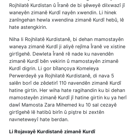
Rojhilatê Kurdistan û Îranê de bi şêweyê dilxwazî jî
waneyên zimanê Kurdî nayên xwendin. Li hinek
zanîngehan hewla xwendina zimanê Kurdî hebû, lê
hate astengkirin.
Niha li Rojhilatê Kurdistanê, bi dehan mamostayên
waneya zimanê Kurdî ji aliyê rejîma Îranê ve xistine
girtîgehê. Dewleta Îranê rê nade ku navendên
zimanê Kurdî bên vekirin û mamostayên zimanê
Kurdî digrin. Li gor bîlançoya Komeleya
Perwerdeyê ya Rojhilatê Kurdistanê, di nava 5
salên borî de zêdetirî 110 navendên zimanê Kurdî
hatine girtin. Her wiha hate ragihandin ku bi dehan
mamosteyên zimanê Kurdî jî hatine girtin ku ya herî
dawî Mamosta Zara Mihemed ku 10 sal cezayê
girtîgehê lê hatibû birîn û piştre bi zextên
navneteweyî hate berdan.
Li Rojavayê Kurdistanê zimanê Kurdî