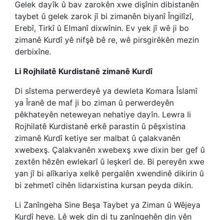
Gelek dayîk û bav zarokên xwe dişînin dibistanên
taybet û gelek zarok jî bi zimanên biyanî Îngilîzî,
Erebî, Tirkî û Elmanî dixwînin. Ev yek jî wê ji bo
zimanê Kurdî yê nifşê bê re, wê pirsgirêkên mezin
derbixîne.
Li Rojhilatê Kurdistanê zimanê Kurdî
Di sîstema perwerdeyê ya dewleta Komara Îslamî
ya Îranê de maf ji bo ziman û perwerdeyên
pêkhateyên neteweyan nehatiye dayîn. Lewra li
Rojhilatê Kurdistanê erkê parastin û pêşxistina
zimanê Kurdî ketiye ser malbat û çalakvanên
xwebexş. Çalakvanên xwebexş xwe dixin ber gef û
zextên hêzên ewlekarî û leşkerî de. Bi pereyên xwe
yan jî bi alîkariya xelkê pergalên xwendinê dikirin û
bi zehmetî cihên lidarxistina kursan peyda dikin.
Li Zanîngeha Sine Beşa Taybet ya Ziman û Wêjeya
Kurdî heye. Lê wek din di tu zanîngehên din yên