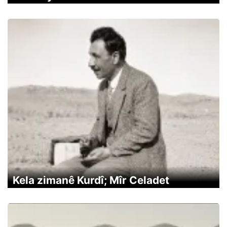
Kela zimanê Kurdî; Mîr Celadet