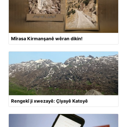
Mîrasa Kirmanşanê wêran dikin!
Rengekî ji xwezayê: Çiyayê Katoyê