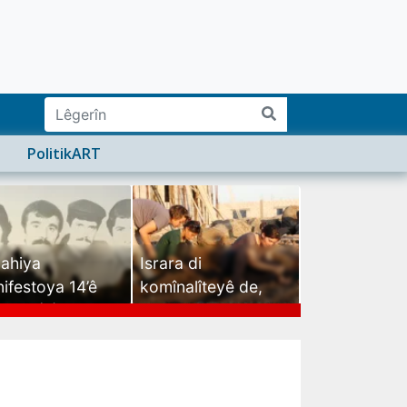
PolitikART
ahiya
Israra di
ifestoya 14’ê
komînalîteyê de,
mehê (2)
israra mirovatiyê ye