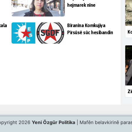
hejmarek nîne
xala
Bîranîna Komkujiya
Ko
Pirsûsê sûc hesibandin
Zi
pyright 2026
Yeni Özgür Politika
| Mafên belavkirinê paras