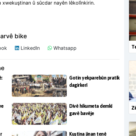
 xwekuştinan û sûcdar nayên lêkolînkirin.
arvê bike
Te
ook
LinkedIn
Whatsapp
ne
:
Gotin yekparebûn pratîk
dagirkerî
ve
Divê hikumeta demkî
Zi
gavê bavêje
r
Kuştina jinan tenê