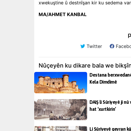
xwekuştine û destnîşan kir ku sedema van
MA/AHMET KANBAL
p
Twitter
Faceb
Nûçeyên ku dikare bala we bikşî
Destana berxwedanê
Kela Dimdimê
DAIŞ li Sûriyeyê ji nû 
hat ‘xurtkirin’
Li Sûriyeyê qeyran kû