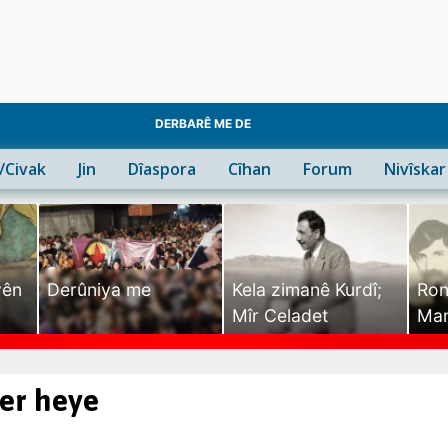
DERBARÊ ME DE
n/Civak
Jin
Dîaspora
Cîhan
Forum
Nivîskar
yên
Derûniya me
Kela zimanê Kurdî;
Ron
Mîr Celadet
Man
Tîr
ter heye