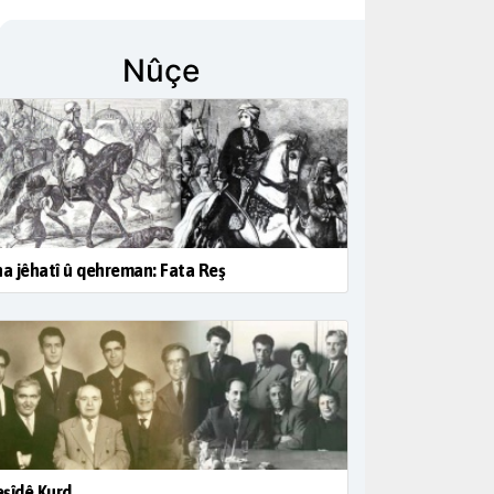
Nûçe
na jêhatî û qehreman: Fata Reş
şîdê Kurd