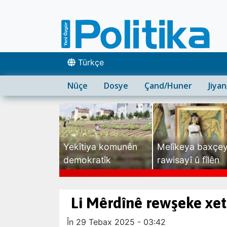
Türkçe
Nûçe
Dosye
Çand/Huner
Jiya
Yekîtiya komunên
Melîkeya baxçe
demokratîk
rawisayî û fîlên
sexte
Li Mêrdînê rewşeke xe
În 29 Tebax 2025 - 03:42