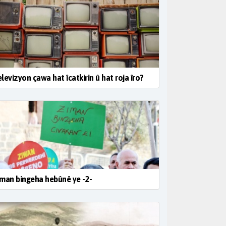
levizyon çawa hat îcatkirin û hat roja îro?
man bingeha hebûnê ye -2-