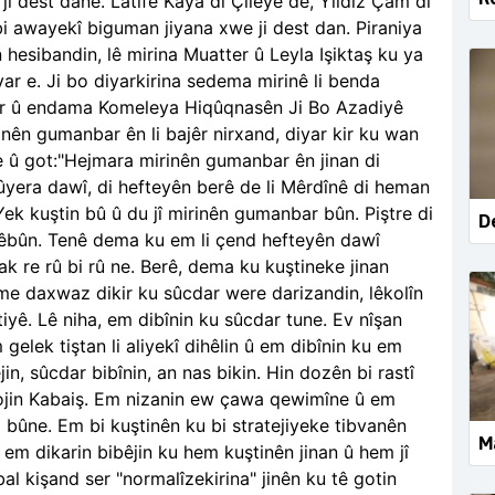
i dest dane. Latîfe Kaya di Çileyê de, Yildiz Çam di
i awayekî biguman jiyana xwe ji dest dan. Piraniya
esibandin, lê mirina Muatter û Leyla Işiktaş ku ya
yar e. Ji bo diyarkirina sedema mirinê li benda
zer û endama Komeleya Hiqûqnasên Ji Bo Azadiyê
nên gumanbar ên li bajêr nirxand, diyar kir ku wan
 û got:"Hejmara mirinên gumanbar ên jinan di
ûyera dawî, di hefteyên berê de li Mêrdînê di heman
 Yek kuştin bû û du jî mirinên gumanbar bûn. Piştre di
D
êbûn. Tenê dema ku em li çend hefteyên dawî
ak re rû bi rû ne. Berê, dema ku kuştineke jinan
e daxwaz dikir ku sûcdar were darizandin, lêkolîn
atiyê. Lê niha, em dibînin ku sûcdar tune. Ev nîşan
gelek tiştan li aliyekî dihêlin û em dibînin ku em
in, sûcdar bibînin, an nas bikin. Hin dozên bi rastî
ojin Kabaiş. Em nizanin ew çawa qewimîne û em
 bûne. Em bi kuştinên ku bi stratejiyeke tibvanên
Ma
ê, em dikarin bibêjin ku hem kuştinên jinan û hem jî
l kişand ser "normalîzekirina" jinên ku tê gotin