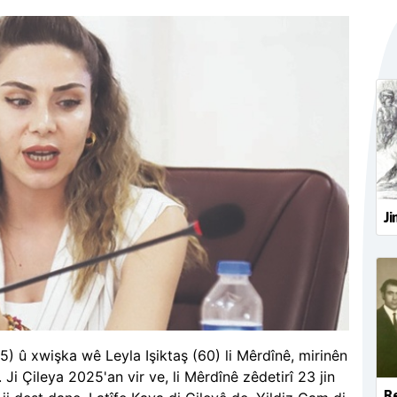
Ji
5) û xwişka wê Leyla Işiktaş (60) li Mêrdînê, mirinên
Ji Çileya 2025'an vir ve, li Mêrdînê zêdetirî 23 jin
Re