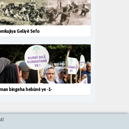
mkujiya Geliyê Sefo
man bingeha hebûnê ye -1-
tî