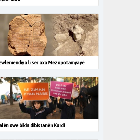
ewlemendiya li ser axa Mezopotamyayê
lên xwe bikin dibistanên Kurdî