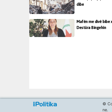
dibe
Mafên me divê bibe 
Destûra Bingehîn
© Co
ne.