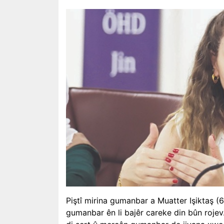
Piştî mirina gumanbar a Muatter Işiktaş (6
gumanbar ên li bajêr careke din bûn rojev. 