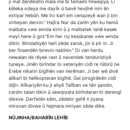
ji mal derdiketin mala me bi temamî hilweşiya. Li
kêleka odeya me dayîk û bavê hevjînê min ên
extiyar hebûn. Me îro karî em cenazeyê wan ji bin
xirbeyan derxin.” Hajîra Nur da zanîn yên ku hemû
malbata xwe winda kirin û ji malbatek tenê kesek
mayî hene û got:“Em her roj kesûkarek xwe winda
dikin. Windahiyên herî zêde zarok, jin û pîr in. Ji
ber firsendên birevin nabînin.” Di van herdu
newalan de rêyek rast û navendek tenduristiyê
tuneye. Jinên birîndar bi xeteriyên cidî re rûbirû ne.
Erebe nikarin bigîhên van herêman. Ji ber wê divê
alîkarî bi helîkopteran bigîhê. Gel pirsgirêkên cidî
dijîn. Alîkariyên ku ji aliyê Talîban ve tên şandin,
cardin talan dikin û sewqiyata birîndaran bi derengî
dikeve. Derfetên kêm, zêdetir gefê li jiyana
mirovan dixwe û hejmara miriyan zêde dike.
NÛJINHA/BAHARÎN LEHÎB