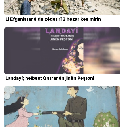
Li Efganistanê de zêdetirî 2 hezar kes mirin
Landayî; helbest û stranên jinên Peştonî