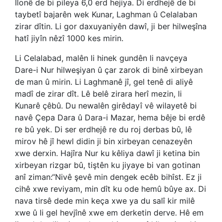
Îlonê de bi pileya 6,0 erd hejiya. Di erdhejê de bi
taybetî bajarên wek Kunar, Laghman û Celalaban
zirar dîtin. Li gor daxuyaniyên dawî, ji ber hilweşîna
hatî jiyîn nêzî 1000 kes mirin.
Li Celalabad, malên li hinek gundên li navçeya
Dare-i Nur hilweşiyan û çar zarok di binê xirbeyan
de man û mirin. Li Laghmanê jî, gel tenê di aliyê
madî de zirar dît. Lê belê zirara herî mezin, li
Kunarê çêbû. Du newalên girêdayî vê wilayetê bi
navê Çepa Dara û Dara-i Mazar, hema bêje bi erdê
re bû yek. Di ser erdhejê re du roj derbas bû, lê
mirov hê jî hewl didin ji bin xirbeyan cenazeyên
xwe derxin. Hajîra Nur ku kêliya dawî ji ketina bin
xirbeyan rizgar bû, tiştên ku jiyaye bi van gotinan
anî ziman:“Nivê şevê min dengek ecêb bihîst. Ez ji
cihê xwe reviyam, min dît ku ode hemû bûye ax. Di
nava tirsê dede min keça xwe ya du salî kir milê
xwe û li gel hevjînê xwe em derketin derve. Hê em