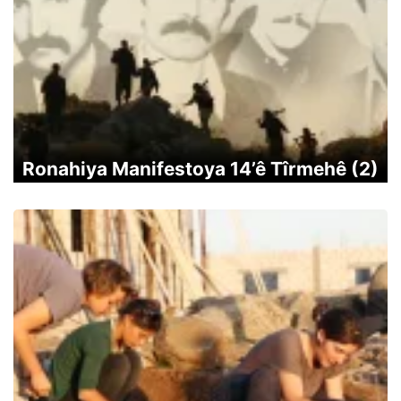
Ronahiya Manifestoya 14’ê Tîrmehê (2)