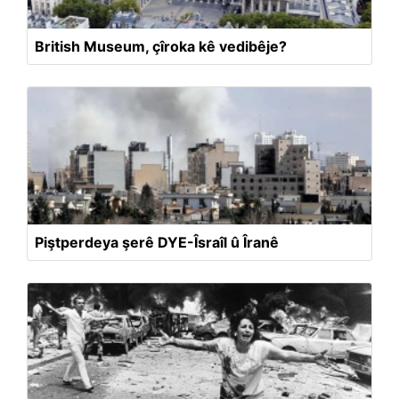
British Museum, çîroka kê vedibêje?
Piştperdeya şerê DYE-Îsraîl û Îranê