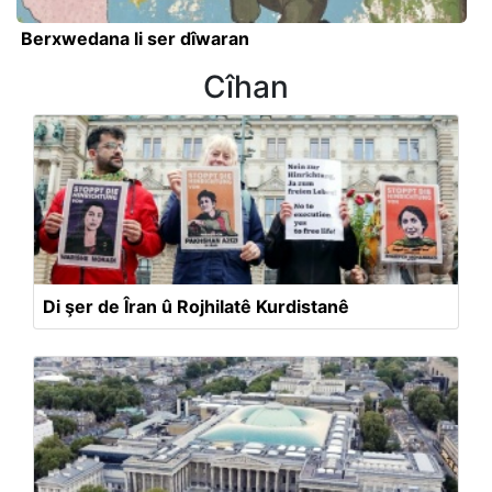
Berxwedana li ser dîwaran
Cîhan
Di şer de Îran û Rojhilatê Kurdistanê