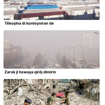
Têkoşîna di konteyniran de
Zarok ji hewaya qirêj dimirin