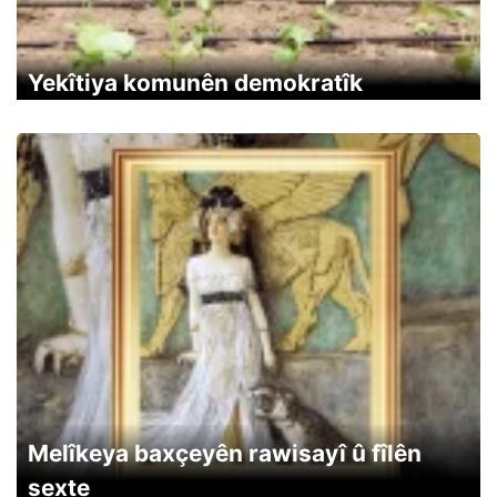
Yekîtiya komunên demokratîk
Melîkeya baxçeyên rawisayî û fîlên
sexte