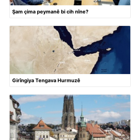
Şam çima peymanê bi cih nîne?
Girîngiya Tengava Hurmuzê