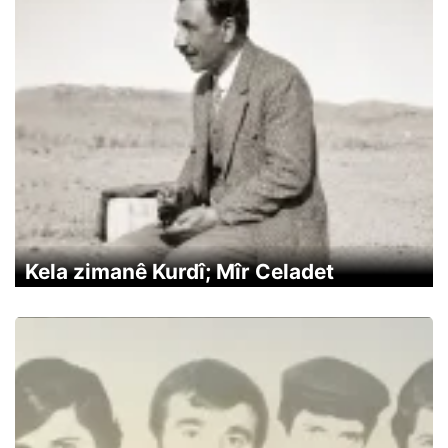
Kela zimanê Kurdî; Mîr Celadet