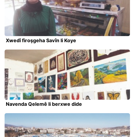
Xwedî firoşgeha Savîn li Koye
Navenda Qelemê li berxwe dide