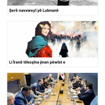
Şerê navxweyî yê Lubnanê
Li Îranê têkoşîna jinan pêwîst e