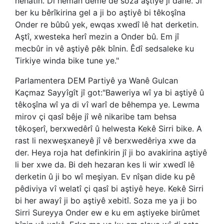
nehatin. Di heman demê de soza aştiyê jî dane. Ji
ber ku bêrîkirina gel a ji bo aştiyê bi têkoşîna
Onder re bûbû yek, ewqas xwedî lê hat derketin.
Aştî, xwesteka herî mezin a Onder bû. Em jî
mecbûr in vê aştiyê pêk bînin. Êdî sedsaleke ku
Tirkiye winda bike tune ye."
Parlamentera DEM Partiyê ya Wanê Gulcan
Kaçmaz Sayyîgît jî got:"Baweriya wî ya bi aştiyê û
têkoşîna wî ya di vî warî de bêhempa ye. Lewma
mirov çi qasî bêje jî wê nikaribe tam behsa
têkoşerî, berxwedêrî û helwesta Kekê Sirri bike. A
rast li nexweşxaneyê jî vê berxwedêriya xwe da
der. Heya roja hat definkirin jî ji bo avakirina aştiyê
li ber xwe da. Bi deh hezaran kes li wir xwedî lê
derketin û ji bo wî meşiyan. Ev nîşan dide ku pê
pêdiviya vî welatî çi qasî bi aştiyê heye. Kekê Sirri
bi her awayî ji bo aştiyê xebitî. Soza me ya ji bo
Sirri Sureyya Onder ew e ku em aştiyeke birûmet