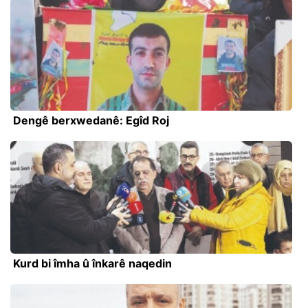
Dengê berxwedanê: Egîd Roj
Kurd bi îmha û înkarê naqedin