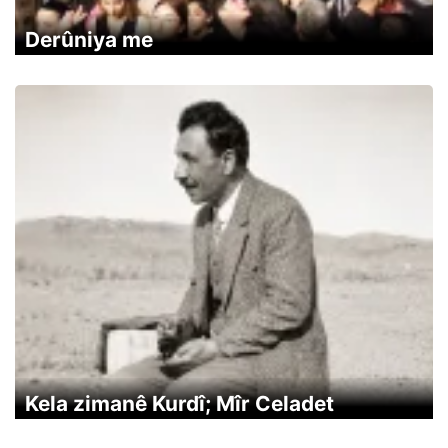
Derûniya me
Kela zimanê Kurdî; Mîr Celadet