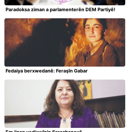
Paradoksa ziman a parlamenterên DEM Partiyê!
Fedaiya berxwedanê: Feraşîn Gabar
Em jinan vedixwînin Saraçhaneyê