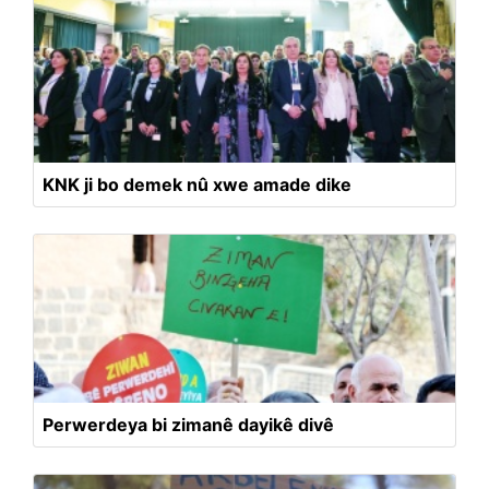
KNK ji bo demek nû xwe amade dike
Perwerdeya bi zimanê dayikê divê