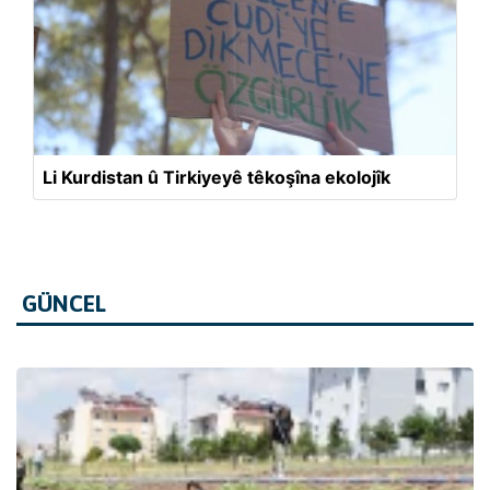
Li Kurdistan û Tirkiyeyê têkoşîna ekolojîk
GÜNCEL