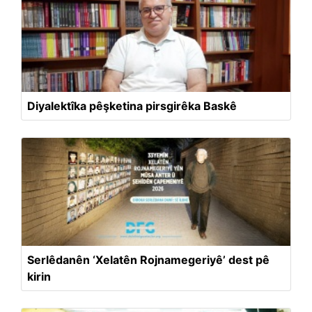
Diyalektîka pêşketina pirsgirêka Baskê
Serlêdanên ‘Xelatên Rojnamegeriyê’ dest pê
kirin