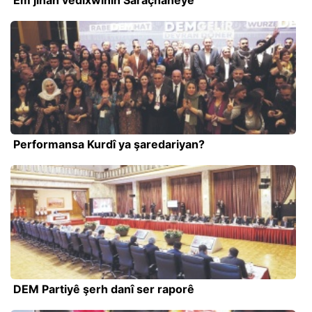
Performansa Kurdî ya şaredariyan?
DEM Partiyê şerh danî ser raporê