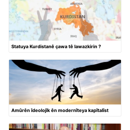
Statuya Kurdistanê çawa tê lawazkirin ?
Amûrên îdeolojîk ên modernîteya kapîtalîst