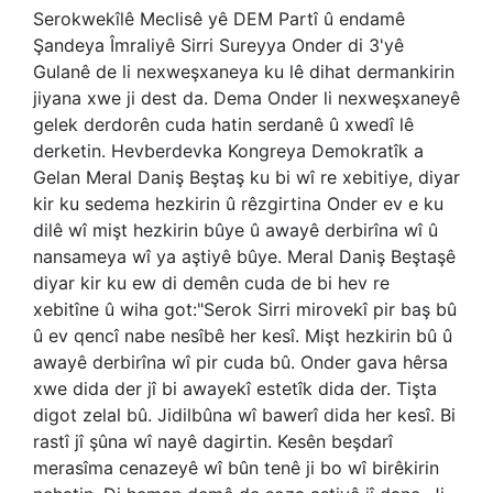
Serokwekîlê Meclisê yê DEM Partî û endamê
Şandeya Îmraliyê Sirri Sureyya Onder di 3'yê
Gulanê de li nexweşxaneya ku lê dihat dermankirin
jiyana xwe ji dest da. Dema Onder li nexweşxaneyê
gelek derdorên cuda hatin serdanê û xwedî lê
derketin. Hevberdevka Kongreya Demokratîk a
Gelan Meral Daniş Beştaş ku bi wî re xebitiye, diyar
kir ku sedema hezkirin û rêzgirtina Onder ev e ku
dilê wî mişt hezkirin bûye û awayê derbirîna wî û
nansameya wî ya aştiyê bûye. Meral Daniş Beştaşê
diyar kir ku ew di demên cuda de bi hev re
xebitîne û wiha got:"Serok Sirri mirovekî pir baş bû
û ev qencî nabe nesîbê her kesî. Mişt hezkirin bû û
awayê derbirîna wî pir cuda bû. Onder gava hêrsa
xwe dida der jî bi awayekî estetîk dida der. Tişta
digot zelal bû. Jidilbûna wî bawerî dida her kesî. Bi
rastî jî şûna wî nayê dagirtin. Kesên beşdarî
merasîma cenazeyê wî bûn tenê ji bo wî birêkirin