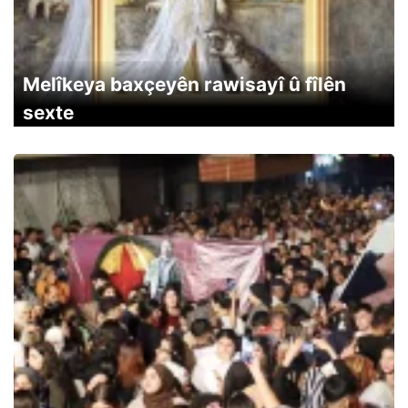
Melîkeya baxçeyên rawisayî û fîlên
sexte